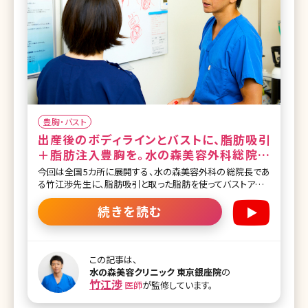
豊胸・バスト
出産後のボディラインとバストに、脂肪吸引
＋脂肪注入豊胸を。水の森美容外科総院長
が徹底解説
今回は全国5カ所に展開する、水の森美容外科の総院長であ
る竹江渉先生に、脂肪吸引と取った脂肪を使ってバストアップ
する脂肪注入豊胸について、詳しく解説して頂きました。 通常
の脂肪吸引のメリット、デメリットはもちろん、産後の女性の多
続きを読む
くが直面するボディラインの悩み、授乳後のバストの萎縮など
のお悩みについてもその解決法を丁寧且つ明確にお答えい
ただきました。 目次 ・水の森美容外科の脂肪吸引の特徴 ・脂
肪吸引の失敗とは ・脂肪吸引で取れる脂肪量は? ・脂肪吸引
この記事は、
後の圧迫の重要性 ・産後の身体の弛み ・産後に脂肪吸引、
水の森美容クリニック 東京銀座院
の
竹江渉
脂肪注入豊胸するメリット、デメリット ・一度の施術で胸に脂
医師
が監修しています。
肪注入できる量 ・脂肪注入豊胸でできるしこりとは ・脂肪吸
引のダウンタイム ・脂肪吸引後のリバウンドはこうして起こる