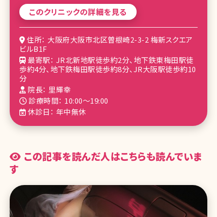
このクリニックの詳細を見る
住所： 大阪府大阪市北区曽根崎2-3-2 梅新スクエア
ビルB1F
最寄駅： JR北新地駅徒歩約2分、地下鉄東梅田駅徒
歩約4分、地下鉄梅田駅徒歩約8分、JR大阪駅徒歩約10
分
院長： 里輝幸
診療時間： 10:00～19:00
休診日： 年中無休
この記事を読んだ人はこちらも読んでいま
す