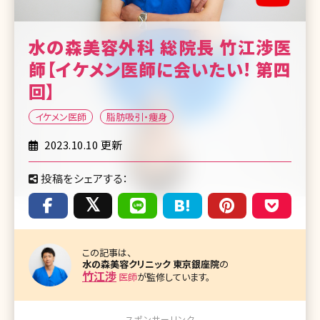
水の森美容外科 総院長 竹江渉医
師【イケメン医師に会いたい! 第四
回】
イケメン医師
脂肪吸引・痩身
2023.10.10 更新
投稿をシェアする：
この記事は、
水の森美容クリニック 東京銀座院
の
竹江渉
医師
が監修しています。
スポンサーリンク