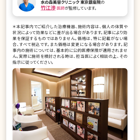
水の森美容クリニック 東京銀座院
の
から丁寧に説明されているので、初めてエイジングケア治療
竹江渉
医師
が監修しています。
を検討されている方は必見。40代後半男性のモニターさんに
よるビフォーアフターの写真付きで、女性だけではなく男性の
中高年層にも興味深い内容になっています! 顔全体のリフト
アップは手術というケースが多かったのが、ヒアルロン酸注入
＊本記事内でご紹介した治療機器、施術内容は、個人の体質や
で対応できるように進化しました ー今回はエイ
状況によって効果などに差が出る場合があります。記事により効
果を保証するものではありません。価格は、特に記載がない場
合、すべて税込です。また価格は変更になる場合があります。記
事内の施術については、基本的に公的医療保険が適用されませ
ん。実際に施術を検討される時は、担当医によく相談の上、その
指示に従ってください。