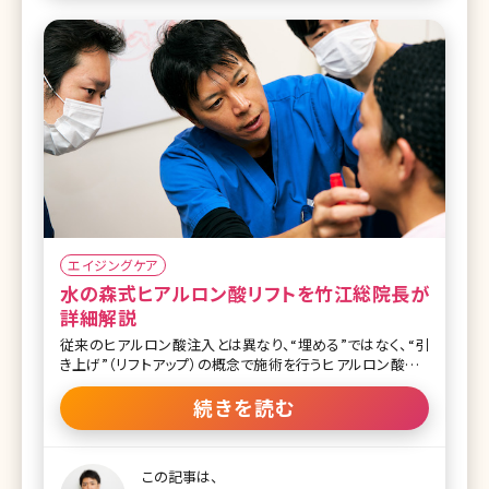
・脂肪注入豊胸の定着率を高めるコツ ・脂肪吸引、脂肪注入
豊胸のカウンセリ
エイジングケア
水の森式ヒアルロン酸リフトを竹江総院長が
詳細解説
従来のヒアルロン酸注入とは異なり、“埋める”ではなく、“引
き上げ”（リフトアップ）の概念で施術を行うヒアルロン酸リフ
ト。現在テレビや雑誌でも取り上げられ、注目されています。水
の森美容外科総院長の竹江先生にヒアルロン酸リフトについ
続きを読む
て、他のエイジング治療との比較もまじえながら、わかりやす
く解説していただきました。 今までのヒアルロン酸治療とは何
が違うの?糸のリフトの方が効果的なのでは?そんな疑問をお
この記事は、
持ちの方も多いのではないでしょうか。治療の根本的な考え