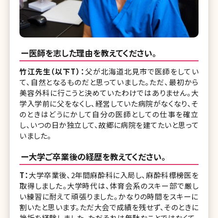
ー医師を志した理由を教えてください。
竹江先生（以下T）：
父が北海道北見市で医師をしてい
て、自然となるものだと思っていました。ただ、最初から
美容外科に行こうと決めていたわけではありません。大
学入学前に父をなくし、経営していた病院がなくなり、そ
のときはどうにかして自分の医師としての仕事を確立
し、いつの日か独立して、故郷に病院を建てたいと思って
いました。
ー大学ご卒業後の経歴を教えてください。
T：
大学卒業後、2年間麻酔科に入局し、麻酔科標榜医を
取得しました。大学時代は、体育会系のスキー部で厳し
い練習に耐えて頑張りました。かなりの時間をスキーに
割いたと思います。ただ大会で成績を残せず、そのときに
挫折を経験しました。ただそれは無駄なことではなくて、