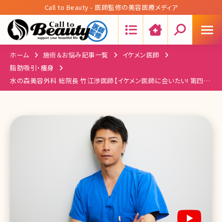
Call to Beauty - 医師監修の美容医療メディア
Search:
ホーム
施術＆お悩み記事一覧
イケメン医師
脂肪吸引・痩身
水の森美容外科 総院長 竹江渉医師【イケメン医師に会いたい! 第四
回】