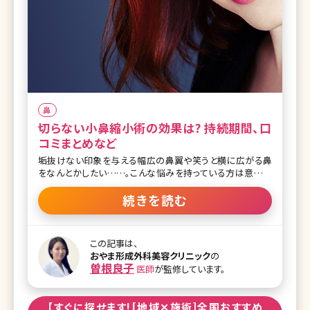
鼻
切らない小鼻縮小術の効果は? 持続期間、口
コミまとめなど
垢抜けない印象を与える幅広の鼻翼や笑うと横に広がる鼻
をなんとかしたい……。こんな悩みを持っている方は意外に
多いのではないでしょうか。鼻は眼や口元と違ってメイクで見
せ方を変えることがほとんどできないパーツ。それだけに本
続きを読む
格的に鼻の印象を変えようと思ったら美容整形に頼るしか方
法はありません。 とはいえ、顔の真ん中に位置している鼻だ
けに、切開する手術は怖いという人が多いのも事実。そこで注
この記事は、
目したのが「切らない小鼻縮小」という方法です。ここで切らな
おやま形成外科美容クリニック
の
い小鼻縮小について詳しくお話していきます。 【監修医師から
曽根良子
医師
が監修しています。
のワンポイント】日本人の鼻は皮膚が厚く丸みを帯びた形を
しているため、横に広がって見えることが少なくありません。
鼻翼縮小術は、鼻翼（小鼻）や鼻孔（鼻の穴）の皮膚を切除し
【すぐに探せます![地域✕施術]全国おすすめ
て縮小し、小鼻の大きさや幅を小さくしてバランスを整える手