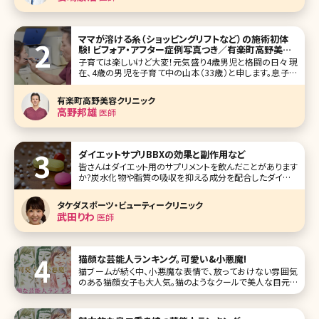
ママが溶ける糸（ショッピングリフトなど）の施術初体
験! ビフォア・アフター症例写真つき／有楽町高野美容
クリニック
子育ては楽しいけど大変！元気盛り4歳男児と格闘の日々 現
在、4歳の男児を子育て中の山本（33歳）と申します。息子は
今年4月から幼稚園に通う活発な男の子です。息子が幼稚園
に通っている間、広告関係のパートタイマーとして勤務して
有楽町高野美容クリニック
います。 今まで息子と外出する時は家を出るまでが戦いの毎
高野邦雄
医師
日でした
ダイエットサプリBBXの効果と副作用など
皆さんはダイエット用のサプリメントを飲んだことがあります
か?炭水化物や脂質の吸収を抑える成分を配合したダイエッ
トサポートサプリメントはいくつもありますが、体重を維持す
る程度の効果しかないと感じている方が多いのではないでし
タケダスポーツ・ビューティークリニック
ょうか。そこで、是非チェックしてほしいのが美容クリニックで
武田りわ
医師
処方されるダイエット
猫顔な芸能人ランキング。可愛い&小悪魔!
猫ブームが続く中、小悪魔な表情で、放っておけない雰囲気
のある猫顔女子も大人気。猫のようなクールで美人な目元を
つくるためにメイク方法を変える女性がいるほど!美女揃い
の芸能界にも、猫顔と言われる女性がたくさん。ここでは、猫
顔の芸能人をランキング形式にしてご紹介します。 第1位 柴