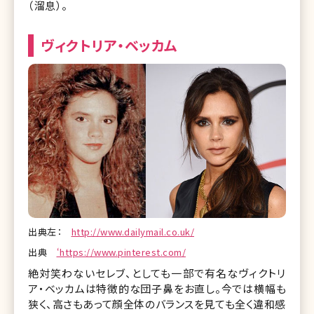
（溜息）。
ヴィクトリア・ベッカム
出典左：
http://www.dailymail.co.uk/
出典
‘https://www.pinterest.com/
絶対笑わないセレブ、としても一部で有名なヴィクトリ
ア・ベッカムは特徴的な団子鼻をお直し。今では横幅も
狭く、高さもあって顔全体のバランスを見ても全く違和感