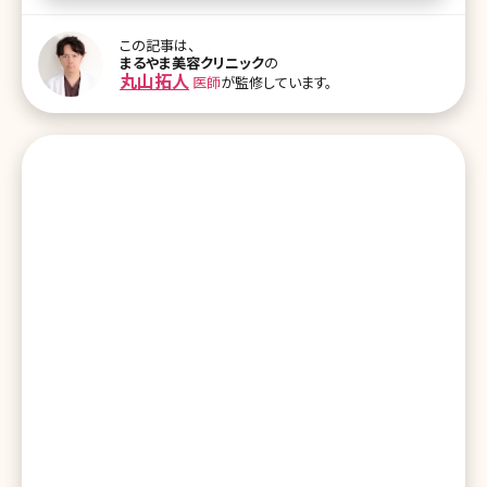
高い鼻は永遠の憧れですよね。では、鼻を高くする方法にはどんな手
段があるのでしょうか。 【監修医師からのワンポイント】「鼻筋を高く
この記事は、
したい」という希望が先行しすぎると、鼻根や鼻背が過度に突出し、
まるやま美容クリニック
の
顔貌全体との調和を欠くリスクがあります。正面・側面のバランスを
丸山拓人
医師
が監修しています。
総合的に評価し、骨格や軟部組織との整合性を踏まえたデザインが
重要です。 目次 1.最新の鼻を高くする方法でワンランク上の美人を
目指すには? 1-1.鼻を高くするメリット 1-