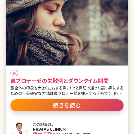
鼻
鼻プロテーゼの失敗例とダウンタイム期間
顔全体の印象を大きく左右する鼻。すっと鼻筋の通った高い鼻にする
ための一番確実な方法は鼻プロテーゼを挿入する手術です。セレブ
やモデルの間でも実は鼻プロテーゼを入れている人が多いよう。しか
し、同時に鼻プロテーゼは美容整形手術の中でもトラブルが多く、将
続きを読む
来的なメンテナンスが必要と言われる難易度の高い手術でもありま
す。ここで失敗例やダウンタイムなど、鼻プロテーゼを入れる前に知っ
ておきたいことについて詳しく説明していきます。 【監修医師からのワ
この記事は、
ンポイント】顔全体の印象を大きく変えることが出来る鼻の施術、そ
ReBeAS CLINIC
の
の中で代表的なものがプロテーゼです。以前からある確立された施