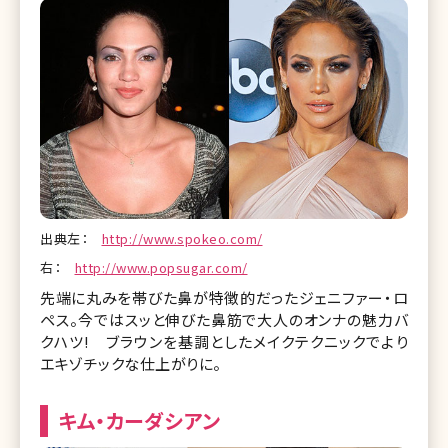
出典左：
http://www.spokeo.com/
右：
http://www.popsugar.com/
先端に丸みを帯びた鼻が特徴的だったジェニファー・ロ
ペス。今ではスッと伸びた鼻筋で大人のオンナの魅力バ
クハツ! ブラウンを基調としたメイクテクニックでより
エキゾチックな仕上がりに。
キム・カーダシアン