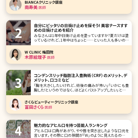
BIANCAクリニック銀座
クター陣が、オールマイティに施術対応できるのが基本方
南寿美
医師
針。その中でも、
自分にピッタリの日焼け止めを探そう! 美容ナースすす
めの日焼け止めを紹介
みなさんは1年中日焼け止めを塗っていますか?夏だけは塗
っているけれど、1年中はちょっと……といった人も多いので
はないでしょうか?日焼け止めはなんとなく必要だと思って
いても、塗るのが面倒くさいし、日焼け止めの種類も多いた
W CLINIC 梅田院
め自分には何が合っているのかもわからない。 お店に足を
木原絵理子
医師
運んでも選びにくい
コンデンスリッチ脂肪注入豊胸術（CRF）のメリット、デ
メリット、口コミなど
「胸を大きくしたいけれど、術後の痛みが怖い」「いかにも豊
胸した!というのではなく、ほどよくバストアップしたい」という
人から注目を集めているのが、コンデンスリッチ豊胸術です。
見た目や手触りが自然、ダウンタイムが短いなど、さまざまな
さくらビューティークリニック銀座
メリットがあると言われているコンデンスリッチ豊胸がどんな
富田さくら
医師
方法なのか、デメ
魅力的なアヒル口を持つ芸能人ランキング
アヒル口は口角があがり、やや唇を突き出したような口元を
言います。その際に口の隙間が「W」のように見えたるのがも