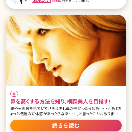
清水志乃
医師
が監修しています。
術ですが、後悔しないためにメリット、デメリットをしっかり理解して施
術を受けることが重要です。 目次 1.鼻プロテーゼ手術の前に知って
おくべきこと 1-1.鼻プロテーゼ手術のメリットとデメリット
鼻
鼻を高くする方法を知り、横顔美人を目指す!
鏡や三面鏡を見ていて、「もう少し鼻が高かったらなあ……」「あとち
ょっと横顔の立体感があったらなあ……」と思ったことはありません
か? 普段、あまり自分では意識することのない横顔でも周りの人から
は意外に見られているもの。美しい横顔の象徴といえば、スッと鼻筋
続きを読む
の通った高い鼻です。フラットな顔立ちが多い私たち日本人にとって