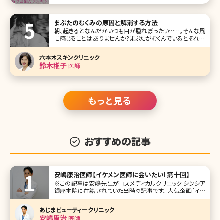
っとも良いとされます。 かねてからアヒル口は女性の間で流
行っていましたので、真似したことがある人も多いのではな
いでしょうか。そして意外とうまくできずに撃沈したこと
まぶたのむくみの原因と解消する方法
も……。 本来の口の形な
朝、起きるとなんだかいつも目が腫れぼったい……。そんな風
に感じることはありませんか?まぶたがむくんでいるとそれだ
けで目が小さく見えてしまい、顔全体が地味な印象になって
しまいます。逆に言えば、まぶたのむくみを解消するだけで、
六本木スキンクリニック
目がすっきりとひとまわり大きく見えることもあるのです。こ
鈴木稚子
医師
こでまぶたのむくみが
もっと見る
おすすめの記事
安嶋康治医師【イケメン医師に会いたい! 第十回】
※この記事は安嶋先生がコスメディカルクリニック シンシア
銀座本院に在籍されていた当時の記事です。 人気企画「イケ
メン医師に会いたい!」第十回は美容医療の激戦区、東京・銀
座に本院を構えるコスメディカルクリニック シンシアの安嶋
あじまビューティークリニック
康治（あじま やすはる）先生です。 形成外科で長年経験を積
安嶋康治
医師
み、総合