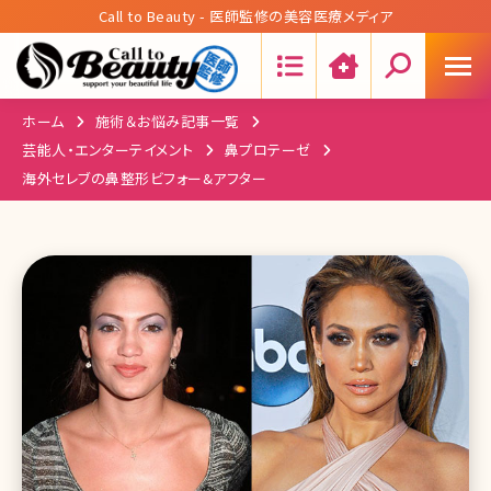
Call to Beauty - 医師監修の美容医療メディア
Search:
ホーム
施術＆お悩み記事一覧
芸能人・エンターテイメント
鼻プロテーゼ
海外セレブの鼻整形ビフォー&アフター