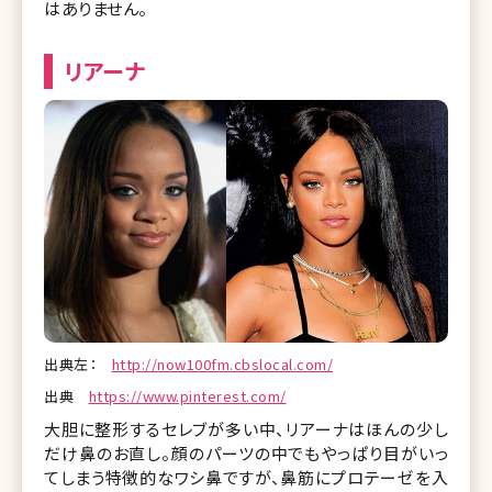
はありません。
リアーナ
出典左：
http://now100fm.cbslocal.com/
出典
https://www.pinterest.com/
大胆に整形するセレブが多い中、リアーナはほんの少し
だけ鼻のお直し。顔のパーツの中でもやっぱり目がいっ
てしまう特徴的なワシ鼻ですが、鼻筋にプロテーゼを入