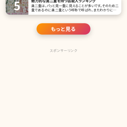
魅力的な奥二重を持つ芸能人ランキング
咲コウ
奥二重は、パッと見一重に見えることが多いです。そのため二
重であるのに奥二重という呼称で呼ばれ、またわかりにくい
がゆえに一重と一緒くたにされることも。 二重などのパッチ
リ目志向も強い現代の日本人女性ですが、実は奥二重だっ
てとても奥深い魅力を持つんです!二重よりもアイメイクの印
象が強まったり、奥二重
もっと見る
スポンサーリンク