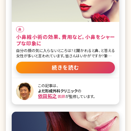
鼻
小鼻縮小術の効果、費用など。小鼻をシャー
プな印象に
自分の顔の気に入らないところは?と聞かれると鼻、と答える
女性が多いと言われています。皆さんはいかがですか?筆者も
笑うと鼻が横に広がるのが悩みです。「鼻がもう少し小さかっ
たら、美人になれるのに」と思っている方も多いのではないで
続きを読む
しょうか。ここでは顔の印象を大きく左右する鼻を小さくする
方法・小鼻縮小術がどんなものなのか、詳しく説明していきま
す。 目次 1.鼻を小さくして一気に美人顔になれる!小鼻縮小術
この記事は、
とは 1-1.こんな人にオススメ、小鼻縮小術 1-2.小鼻が大きい
よだ形成外科クリニック
の
とどんな印象? 2.小鼻縮小術とは 2-1.内側法・外側法 2-2.フ
依田拓之
医師
が監修しています。
ラップ法とは 2-3.麻酔や術後のダウンタイムについて 2-4.失
敗例や元に戻ってしまう例はあるの? 2-5.小鼻縮小術の値段
2-6.小鼻縮小術は技術とセンスが問われる 3.まとめ 1.鼻を
小さくして一気に美人顔にな