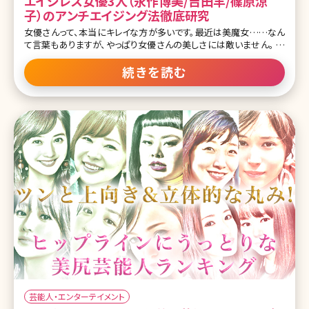
エイジレス女優3人（永作博美/吉田羊/篠原涼
子）のアンチエイジング法徹底研究
女優さんって、本当にキレイな方が多いです。最近は美魔女……なん
て言葉もありますが、やっぱり女優さんの美しさには敵いません。 年
齢不詳で、本当の年齢は全くわからない……若く見える方は、まず肌
がきれい、ヘアスタイルもしっとりサラサラ、もちろんスタイルも抜群
続きを読む
で、いったいどんなアンチエイジングの対策をしているのでしょうか?
最近話題の年齢不詳の女優さんを、勝手にランキングづけをしてみ
ました! それぞれのアンチエイジング美容法も、探ってみたいと思いま
す。 アンチエイジングな女優、文句無しのNo.1永作博美（ながさくひ
ろみ） この投稿をInstagramで見る 映画『朝が来る』公式
(@asagakuru.movie)がシェアした投稿 プロフィール 永作博美（な
がさくひろみ） 1970年10月14日生、茨城県出身の2児の母、身長
芸能人・エンターテイメント