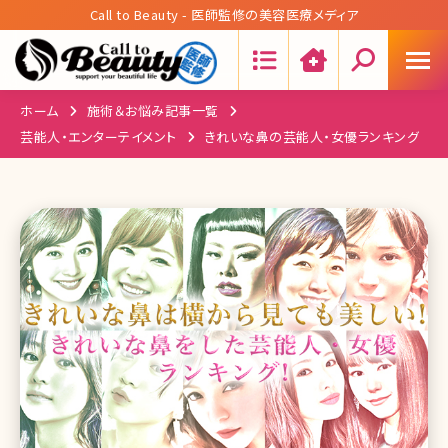
Call to Beauty - 医師監修の美容医療メディア
Search:
ホーム
施術＆お悩み記事一覧
芸能人・エンターテイメント
きれいな鼻の芸能人・女優ランキング