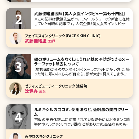
になってしまいますよね。特に、目頭に「く」の字でラインをい
れている方は要注意です!濃いアイラインで目元を強調させ
るメイクは時代遅れに見えてしまいます。 マスク生活の今、ト
武藤佳緒里医師【美人女医インタビュー第七十四回】
レンドのア
※この記事は武藤先生がベルフィールクリニック新宿に在籍
していた当時の記事です。 人気企画「美人女医インタビュー」
第七十四回は、東京・西新宿のベルフィールクリニック新宿
（Bellefeel Clinic新宿）で副院長を務める武藤佳緒里（むとう
フェイススキンクリニック（FACE SKIN CLINIC）
かおり）先生です。 多くの人が行き交う日本有数のタ
武藤佳緒里
医師
頬のボリュームをなくしほうれい線の予防ができるメー
ラーファット除去について
【監修医師からのワンポイント】メーラファットが多い方は、笑
った時に頬のふくらみが目立ち、顔が大きく見えてしまうこと
があります。メーラーファットはダイエットでも落としにくい脂
肪です。 メーラーファット除去は無理なダイエットをせずに、
ゼティスビューティークリニック 池袋院
すっきりとしたお顔立ちになることができますが、脂肪を取り
沈竟卉
医師
すぎると逆に
ルミキシルの口コミ、使用法など。低刺激の美白クリー
ム
市販の美白化粧品に使用されている成分にはビタミンC誘
導体やアルブチン、コウジ酸などがあります。高価なものも多
いようですが、あまり変化が感じられないという方も多いので
はないでしょうか。また、クリニックで処方されるハイドロキノ
みやびスキンクリニック
ンは一定の効果があるものの、刺激を感じたり肌が白ぬけし