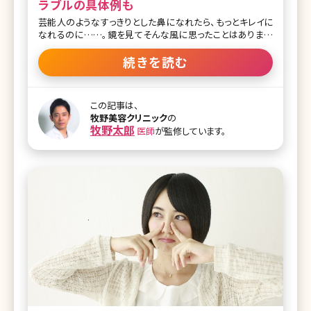
ラブルの具体例も
芸能人のようなすっきりとした鼻になれたら、もっとキレイに
なれるのに……。鏡を見てそんな風に思ったことはありませ
んか?鼻は顔の中でも特に目立ちやすいパーツ。変えたい!と
思っている人も多いのではないでしょうか。とはいえ、鼻にプ
続きを読む
ロテーゼを入れる隆鼻術をする勇気はないという方が大半で
しょう。そこで今回は鼻を高くするためのヒアルロン酸注射の
効果や値段、ダウンタイムなどについて詳しく紹介していきた
この記事は、
いと思います。 1.鼻をすっきり高く見せる!ヒアルロン酸注射の
牧野美容クリニック
の
効果とは 1-1.鼻へのヒアルロン酸注射ってどんなもの? 1-2.
牧野太郎
医師
が監修しています。
鼻に入れるヒアルロン酸の量 1-3.鼻に入れるヒアルロン酸
の質 1-4.腫れや痛み、ダウンタイムは? 1-5.ヒアルロン酸注射
の値段 2.鼻へのヒアルロン酸注射を受ける前に知っておきた
いこと 2-1.鼻へのヒアルロン酸注射の失敗・デメリット 2-1-1.
凸凹