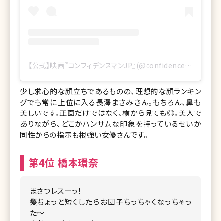
【公式】映画『コンフィデンスマンJP』(@confidenceman_jp)がシェアした投稿
少し求心的な顔立ちであるものの、理想的な顔ランキン
グでも常に上位に入る長澤まさみさん。もちろん、鼻も
美しいです。正面だけではなく、横から見ても◎。美人で
ありながら、どこかハンサムな印象を持っているせいか
同性からの指示も根強い女優さんです。
第4位 橋本環奈
まさつレスーっ！
髪ちょっと短くしたらお団子ちっちゃくなっちゃっ
た〜