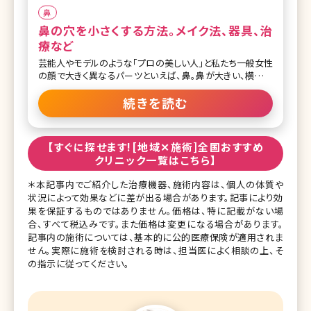
鼻
鼻の穴を小さくする方法。メイク法、器具、治
療など
芸能人やモデルのような「プロの美しい人」と私たち一般女性
の顔で大きく異なるパーツといえば、鼻。鼻が大きい、横に広
がっている、低い……などいろいろな悩みがあると思います
が、意外に多いのが鼻の穴を小さくしたいという悩みです。「正
続きを読む
面を向いたとき鼻の穴が見えるのがイヤ」「笑うと鼻が横に広
がって鼻の穴が強調されてみえる」こんな悩みを改善する方
法について考えてみましょう。 目次 1.鼻の穴を小さくしてバラ
【すぐに探せます![地域✕施術]全国おすすめ
ンスのいい顔になるには?〜美しい鼻の定義〜 2.鼻の穴が大
クリニック一覧はこちら】
きくなる原因とは 3.鼻の穴を小さくする方法 3-1.自力で鼻の
穴を小さくする方法 3-2.メイクで鼻の穴を小さく見せる方法
＊本記事内でご紹介した治療機器、施術内容は、個人の体質や
3-3.美容整形で鼻の穴を小さくするには 3-3-1.注射で鼻の穴
状況によって効果などに差が出る場合があります。記事により効
を小さくする方法 3-3-2.糸を使った手術で鼻の穴を小さくす
果を保証するものではありません。価格は、特に記載がない場
る方法 3-3-3.切開する手術で鼻の穴を小さくする方法 4.
合、すべて税込みです。また価格は変更になる場合があります。
記事内の施術については、基本的に公的医療保険が適用されま
せん。実際に施術を検討される時は、担当医によく相談の上、そ
の指示に従ってください。