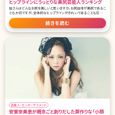
ヒップラインにうっとりな美尻芸能人ランキング
皆さんはどんなお尻を美しいと思いますか。お尻自体が美尻であるこ
とも大切ですが、全体的なヒップラインがきれいであることも忘れて
はいけないポイント。 日本人の尻回りは欧米の人と比べ、骨盤の位
置がやや後ろで、筋肉の発達度が弱いため、垂れやすくぺったんこな
続きを読む
お尻が多いと言われています。 しかし男性が魅力を感じる部位として
も、よくあげられることのある「お尻」。是非ともその形は気にしてい
きたいところですが、一体どんな形が良いのか具体的なイメージはあ
りますか。今回は、目標にも設定できそうな、きれいなお尻・ヒップラ
インを持つ芸能人たちをランキングでご紹介します。 目次 第1位 田中
みな実 第2位 長谷川潤 第3位 深田恭子 第4位 足立梨花 第5位 中村
アン 第6位 ダレノガレ明美 第7位 森星 第8位 小嶋陽菜 第9位 秋元
才加 第10位 川口春奈 まとめ 第
芸能人・エンターテイメント
安室奈美恵が概念ごと創りだした罪作りな「小顔