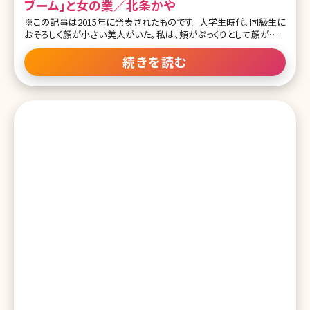
ブーム」と女の業／北条かや
※この記事は2015年に発表されたものです。 大学生時代、同級生に
おそろしく顔が小さい美人がいた。私は、頬がぷっくりとして顔が大き
いのがコンプレックスだったので、その子を見るたび、心のなかで嫉
妬とも羨望ともつかぬ炎が燃え上がるような思いがした。ネットで
続きを読む
「小顔」と検索すれば、「小顔になる方法」「小顔エクササイズ」「小顔
ローラー効果」など、顔をいかに小さくするかを模索するワードが山
ほど出てくる。多くの女性たちが「顔を小さくしたい」と願う、執念のよ
うな検索結果である。その執念のおおもとをつくったのは、安室奈美
恵というカリスマだ。 「理想とする小顔の有名人」1位は安室奈美恵
大手美容整形外科の湘南美容外科クリニックが、全国の10～30代の
女性300人に対して行ったアンケートによると、約8割の女性が「自分
は小顔だと思わない」と答えた。そんな女性たちが「理想とする小顔
の有名人」は、1位が安