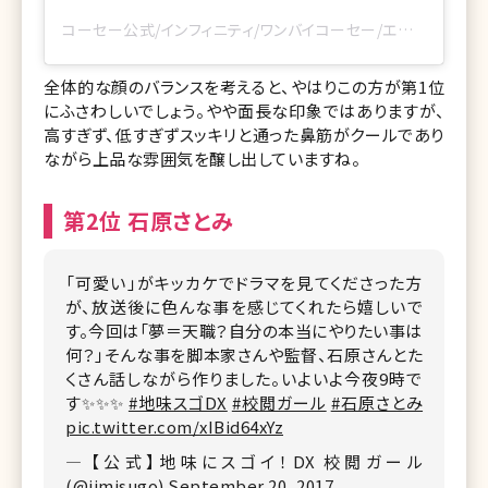
コーセー公式/インフィニティ/ワンバイコーセー/エスプリーク(@kose_official)がシェアした投稿
全体的な顔のバランスを考えると、やはりこの方が第1位
にふさわしいでしょう。やや面長な印象ではありますが、
高すぎず、低すぎずスッキリと通った鼻筋がクールであり
ながら上品な雰囲気を醸し出していますね。
第2位 石原さとみ
「可愛い」がキッカケでドラマを見てくださった方
が、放送後に色んな事を感じてくれたら嬉しいで
す。今回は「夢＝天職？自分の本当にやりたい事は
何？」そんな事を脚本家さんや監督、石原さんとた
くさん話しながら作りました。いよいよ今夜9時で
す✨✨✨
#地味スゴDX
#校閲ガール
#石原さとみ
pic.twitter.com/xIBid64xYz
— 【公式】地味にスゴイ！DX 校閲ガール
(@jimisugo)
September 20, 2017