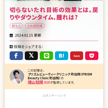
切らないたれ目術の効果とは。戻
りやダウンタイム、腫れは?
目もと
たれ目形成
2024.02.15 更新
投稿をシェアする：
Save
この記事は、
プリズムビューティークリニック 町田院（PRISM
Beauty Clinic 町田院）
の
畑山知輝
医師
が監修しています。
スポンサーリンク