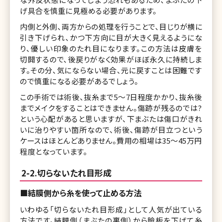
げ具合を慎重に見極める必要があります。
内側と外側、両方からの処理を行うことで、目じりが横に
引き下げられ、かつ下方向に目が大きく見えるようにな
り、優しい印象のたれ目になります。この方法は皮膚を
切開するので、後戻りがなく効果がほぼ永久に持続しま
す。その分、気にならない場合、元に戻すことは困難です
ので慎重になる必要があるでしょう。
この手術では術後、抜糸まで5〜7日程度かかり、抜糸後
までメイクをすることはできません。傷跡が残るのでは?
という心配があると思いますが、下まぶたは傷口がきれ
いに治りやすい箇所なので、術後、傷跡が目立つという
ケースはほとんどありません。費用の相場は35〜45万円
程度となっています。
2-2.切らないたれ目形成
■結膜側から糸を使って止める方法
いわゆる「切らないたれ目形成」として人気が出ている
方法です。結膜側（まぶたの裏側）から瞼板を下げて糸