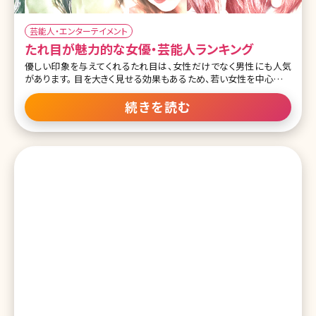
芸能人・エンターテイメント
たれ目が魅力的な女優・芸能人ランキング
優しい印象を与えてくれるたれ目は、女性だけでなく男性にも人気
があります。 目を大きく見せる効果もあるため、若い女性を中心にた
れ目メイクが流行中。 今回は「たれ目が魅力的な女優・芸能人」ラン
キングトップ10です! たれ目メイクの参考にしてみて下さいね。 1位綾
続きを読む
瀬はるか この投稿をInstagramで見る SK-II's Official
Instagram(@skii)がシェアした投稿 「なりたい顔ランキング」で毎回
上位に選ばれている綾瀬さん。 さらに「恋人にしたいランキング」で
は2年連続1位に選ばれるなど、男女ともに人気の高い彼女。 とろん
と垂れた目元が可愛らしく、天然なキャラクターも相まって、みんなか
ら愛される癒し系の女優さんです。 2位石原さとみ この投稿をIns