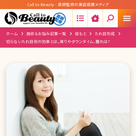
Call to Beauty - 医師監修の美容医療メディア
Search:
ホーム
施術＆お悩み記事一覧
目もと
たれ目形成
切らないたれ目術の効果とは。戻りやダウンタイム、腫れは?