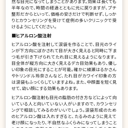
然な目元になってしまうことがあります。効果は長くても
半年なので、時間の経過とともに元に戻りますが、プチ
整形だからといって、価格の安さだけで判断せず、しっか
りとカウンセリングを受けて症例の多いクリニックで受
けるようにしてください。
■ヒアルロン酸注射
ヒアルロン酸を注射して涙袋を作ることで、目元のライ
ンが下方向にぼかされて目が大きく見えると同時に下ま
つ毛が引き下げられてたれ目に見えるようになります。
目全体が縦方向に大きく見えるデカ目効果もあり、優し
い印象の目元にすることが可能。確かに綾瀬はるかさん
やトリンドル玲奈さんなど、たれ目がカワイイ印象の方
は涙袋もふっくらしていますよね。また、中顔面を短く見
せて、幼い顔にする効果もあります。
ヒアルロン酸注射も目元の脂肪の付き方などによって向
いている人と向いていない人がいますので、カウンセリ
ングで相談してみるのがいいでしょう。涙袋形成のため
のヒアルロン酸は入れすぎると、たるみのように見えて
老け顔になったり、不自然なふくらみになってしまうこと