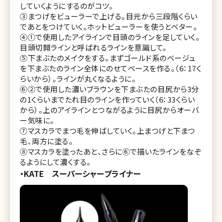
していくようにするのがコツ。
③まつげをビューラーで上げる。目元から三段階くらい
であとをつけていく。ホットビューラーを使うとベター。
④①で使用したアイラインで目頭のラインを足していく。
目頭切開ラインと呼ばれるラインを意識して。
⑤下まぶたのメイクをする。まずゴールド系のベージュ
を下まぶたのライン全体にのせてベースを作る。（6：17く
らいから）。ラインが丸くなるように。
⑥②で使用した濃いブラウンを下まぶたの目尻から3分
の1くらいまでたれ目のラインを作っていく（6：33くらい
から）。上のアイラインとつながるように目尻からオーバ
ー気味に。
⑦マスカラでまつ毛を伸ばしていく。上まつげと下まつ
毛、両方に塗る。
⑧マスカラを塗ったあと、さらに⑥で描いたラインをなぞ
るようにして濃くする。
・KATE スーパーシャープライナー