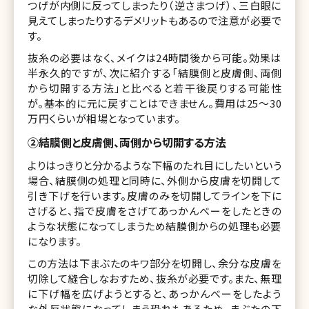
つげが内側に反ってしまったり（逆さまつげ）、三白眼に
見えてしまったりするデメリットもあるので注意が必要で
す。
抜糸の必要はなく、メイクは24時間後から可能。効果は
半永久的ですが、次に紹介する「結膜側と皮膚側、両側
から切開する方法」と比べると若干後戻りする可能性
が。基本的に元に戻すことはできません。費用は25〜30
万円くらいが相場となっています。
②結膜側と皮膚側、両側から切開する方法
よりはっきりと分かるような下幅のたれ目にしたいという
場合、結膜側の処理と同時に、外側から皮膚を切開して
引き下げを行います。皮膚のみを切開してラインを下に
さげると、指で皮膚をさげてあっかんべーをしたときの
ような状態になってしまうため結膜側からの処理も必要
になります。
この方法は下まぶたのキワ部分を切開し、余分な皮膚を
切除して縫合しなおすため、抜糸が必要です。また、無理
に下げ幅を広げようとすると、あっかんべーをしたよう
な外反状態になってしまう恐れもあるため、まぶたの下