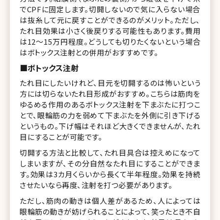
でCPFに固定します。切開しないので気に入らない場合
は抜糸して元に戻すことができるのがメリット。ただし、
たれ目効果は小さく後戻りする可能性もあります。費用
は12〜15万円程度。どうしても切りたくないという場合
はボトックス注射との併用がおすすめです。
■ボトックス注射
八重洲形成外科・美容
子医師【美人女医イン
たれ目にしたいけれど、目元を切開するのは怖いという
回】
方には切らないたれ目形成がおすすめ。こちらは筋肉を
ゆるめる作用のあるボトックス注射を下まぶたに打つこ
とで、眼輪筋の力を弱めて下まぶたを外側に引き下げる
というもの。下げ幅はそれほど大きくできませんが、たれ
目にすることが可能です。
切開する方法と比較して、たれ目具合は控えめになって
しまいますが、その分自然なたれ目にすることができま
す。効果は3カ月くらいから長くて半年程度。効果を持続
させたいなら再度、注射を打つ必要があります。
ただし、筋肉の動きは個人差があるため、人によっては
眼輪筋の動きが妨げられることによって、笑ったとき不自