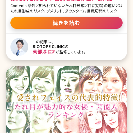
Contents 意外と知られていないたれ目形成と目尻切開の違いとは
たれ目形成のリスク、デメリット、ダウンタイム 目尻切開のリスク、デ
メリット、ダウンタイム たれ目形成と併用すると良い施術 まとめ 【監
修医師からのワンポイント】たれ目形成は当院でもよく行っている手
続きを読む
術ですが、誰にでも似合うわけではありませんし、リスクも伴います。
方法としても糸で縫合するだけの方法、皮膚切開をする方法、目の
裏の粘膜側から切開する方法など様々です。どのような目が似合う
この記事は、
のか医師とよくシミュレーションして決めましょう。また、目尻切開も
BIOTOPE CLINIC
の
人気の高い手術です。目の周りの骨格などを加味して幅を決めてい
苅部淳
医師
が監修しています。
きます。大きく目の横幅を変えたい場合は目尻靭帯移動術を一緒に
やると良い効果がでます。いずれにせよ、よく医師と相談し、最適な方
法を見つけてください。 日本人はその他の