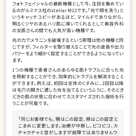
フォトフェイシャルの最新機種として今、注目を集めてい
るのがルミナス社のstellar M22です。「光で顔を洗う」と
いうキャッチコピーがあるほど、マイルドでありながら、
明るくツヤのあるハリ肌に導いてくれるとして美容外科
の女医さんの間でも人気が高い機種です。
光の力でメラニンを破壊するという原理は他の機種と同
じですが、フィルターを取り替えることで光の波長や出力
パワーをより細かく設定することができるようになってい
ます。
1つの機種で患者さんのあらゆる肌トラブルに合った光
を照射することができ、効率的にトラブルを解消すること
ができます。例えば、初回は全体のくすみに、2回目以降
は毛穴の開きに適した光を当てるというふうに、そのとき
どきの肌の状態に合わせてカスタマイズされた施術を行
うことが可能です。
「同じお客様でも、顎はこの設定、頬はこの設定と
こまめに変更します。治療が中断し、ピコピコ、カ
チャカチャと音がしますが故障ではありませんウ