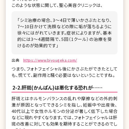
このような状態に関して、聖心美容クリニックは、
「シミ治療の場合、3～4日で薄いかさぶたとなり、
7～10日かけて洗顔などの際に垢が落ちるように
徐々にはがれていきます。症状によりますが、基本
的には3～4週間隔で、5回（1クール）の治療を受
けるのが効果的です」
出典
https://www.biyougeka.com/
つまり、フォトフェイシャル後にかさぶたができたとして
も、慌てて、副作用と騒ぐ必要はないということですね。
2-2.肝斑(かんぱん)は悪化する恐れが……
肝斑とはホルモンバランスの乱れや摩擦などの外的刺
激が原因となってできるシミを指し、妊娠中や出産後、
40代以上で女性ホルモンの分泌が著しく低下した場合
などに現れやすくなります。では、フォトフェイシャルは肝
斑の改善に対しても効果を期待することができるのでし