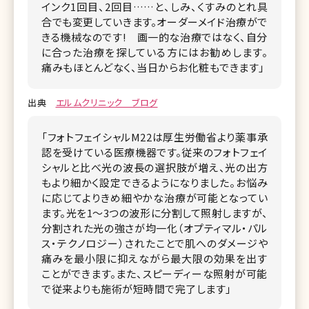
インク1回目、2回目……と、しみ、くすみのとれ具
合でも変更していきます。オーダーメイド治療がで
きる機械なのです! 画一的な治療ではなく、自分
に合った治療を探している方にはお勧めします。
痛みもほとんどなく、当日からお化粧もできます」
出典
エルムクリニック ブログ
「フォトフェイシャルM22は厚生労働省より薬事承
認を受けている医療機器です。従来のフォトフェイ
シャルと比べ光の波長の選択肢が増え、光の出方
もより細かく設定できるようになりました。お悩み
に応じてよりきめ細やかな治療が可能となってい
ます。光を1～3つの波形に分割して照射しますが、
分割された光の強さが均一化（オプティマル・パル
ス・テクノロジー）されたことで肌へのダメージや
痛みを最小限に抑えながら最大限の効果を出す
ことができます。また、スピーディーな照射が可能
で従来よりも施術が短時間で完了します」