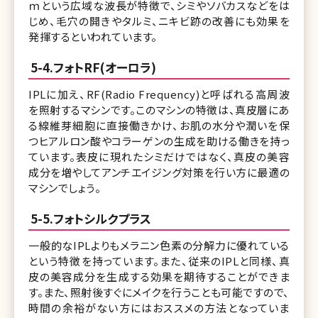
ｍという広域な波長が特徴で、シミやソバカスなどをは
じめ、毛穴の開きやタルミ、ニキビ跡の改善にも効果を
発揮するといわれています。
5-4.フォトRF(オーロラ)
IPLに加え、RF(Radio Frequency)と呼ばれる高周波
を照射するマシンです。このマシンの特徴は、真皮層にあ
る線維芽細胞に直接働きかけ、お肌の水分や潤いを保
つヒアルロン酸やコラーゲンの生成を助ける働きを持っ
ています。表皮に現れたシミだけではなく、真皮の美容
成分を増やしてアンチエイジング対策を行い方に最適の
マシンでしょう。
5-5.フォトシルクプラス
一般的なIPLよりもメラニン色素の分解力に優れている
という特徴を持っています。また、従来のIPLと同様、真
皮の美容成分を生成する効果を期待することができま
す。また、照射後すぐにメイクを行うことも可能ですので、
時間の余裕がない方にはおススメの方法となっていま