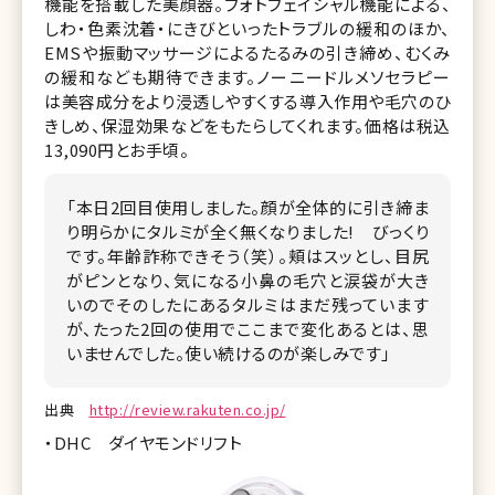
機能を搭載した美顔器。フォトフェイシャル機能による、
しわ・色素沈着・にきびといったトラブルの緩和のほか、
EMSや振動マッサージによるたるみの引き締め、むくみ
の緩和なども期待できます。ノーニードルメソセラピー
は美容成分をより浸透しやすくする導入作用や毛穴のひ
きしめ、保湿効果などをもたらしてくれます。価格は税込
13,090円とお手頃。
「本日2回目使用しました。顔が全体的に引き締ま
り明らかにタルミが全く無くなりました! びっくり
です。年齢詐称できそう（笑）。頬はスッとし、目尻
がピンとなり、気になる小鼻の毛穴と涙袋が大き
いのでそのしたにあるタルミはまだ残っています
が、たった2回の使用でここまで変化あるとは、思
いませんでした。使い続けるのが楽しみです」
出典
http://review.rakuten.co.jp/
・DHC ダイヤモンドリフト