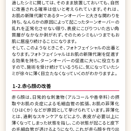
過したシミに関しては、そのまま放置しておいても、自然
に改善される確率は低いと考えられています。それは、
お肌の新陳代謝であるターンオーバーと大きな関わりを
持ち、なんらかの原因によって起こったターンオーバーの
乱れを正常化させない限り、表皮にこびりついた古い角
質層がなかなか剥がれず、そのためシミもいつまでもお
肌に居座り続けることになります。
そして、このようなときこそ、フォトフェイシャルの出番と
なります。フォトフェイシャルはお肌の新陳代謝を促進す
る効果を持ち、ターンオーバーの促進に大いに役立ちま
すので、施術を受け続けているうちに、気になっていたシ
ミが徐々に薄く目立たなくなっていくのがわかりますよ。
1-2.赤ら顔の改善
赤ら顔は、日常的な刺激物（アルコールや香辛料）の摂
取やお肌の炎症による毛細血管の拡張、お肌の菲薄化
（ひはくか）などが原因として挙げられています。菲薄化
とは、過剰なスキンケアなどにより、表皮が必要以上に
薄くなってしまった状態を指し、この状態が起こると皮下
の毛細血管が透けるようになり、これが赤ら顔を作り出