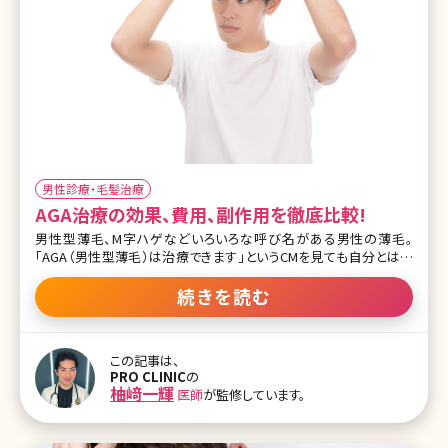
男性診療・毛髪治療
AGA治療の効果、費用、副作用を徹底比較!
男性型薄毛、M字ハゲなどいろいろな呼び名がある男性の薄毛。
「AGA（男性型薄毛）は治療できます」というCMを見ても自分とは関
係ない、自分の薄毛は治らないと考えている方もいるのではないで
しょうか。ここではAGAとはどんな症状なのか、またどんな治療をする
続きを読む
ことができるのか、効果はあるのかなどについて最新の治療情報を
元にお伝えしていきます。 【監修医師からのワンポイント】AGAで悩ん
でいる方は年配の方だけではなく、20代の方も多くいらっしゃいます。
この記事は、
しかし恥ずかしいや治らないと思っている方が多いのが現状です。最
PRO CLINIC
の
新の情報を取り入れていただき、 健やかな日々を過ごしましょう。
柚﨑一輝
医師
が監修しています。
AGAでお悩みのある方は当院までお越しください。 1.AGA（エージー
エー）男性型脱毛症とはどんな症状? 1-1.男性の薄毛の原因