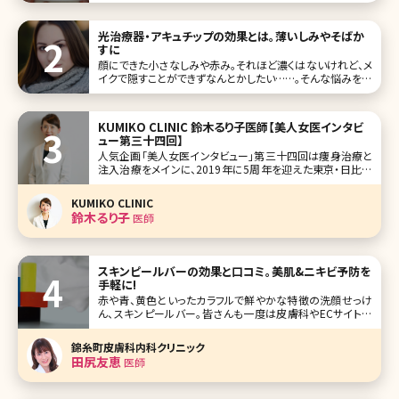
おわりに ふと鏡を見ると、ぽっこりでたお腹、ムチムチな二の
腕や足などが目につくことはありませんか?数年前に比べて
全体的に体に
光治療器・アキュチップの効果とは。薄いしみやそばか
すに
顔にできた小さなしみや赤み。それほど濃くはないけれど、メ
イクで隠すことができずなんとかしたい……。そんな悩みを改
善できるのが、アキュチップです。フォトフェイシャルに用いら
れる光による治療器なので、レーザーと比較してダウンタイ
ムが少な
KUMIKO CLINIC 鈴木るり子医師【美人女医インタビ
ュー第三十四回】
人気企画「美人女医インタビュー」第三十四回は痩身治療と
注入治療をメインに、2019年に5周年を迎えた東京・日比谷
のKUMIKO CLINICの鈴木るり子（すずきるりこ）先生です。 優
しい口調と柔らかな雰囲気が印象的で、内科医10年の経験
KUMIKO CLINIC
から、美容へ移り、痩身治療については内科医の経験がある
鈴木るり子
医師
か
スキンピールバーの効果と口コミ。美肌&ニキビ予防を
手軽に!
赤や青、黄色といったカラフルで鮮やかな特徴の洗顔せっけ
ん、スキンピールバー。皆さんも一度は皮膚科やECサイトな
どで見かけたことがあるのではないでしょうか。ピーリング効
果のあるせっけんで、洗顔感覚でピーリングできるというア
錦糸町皮膚科内科クリニック
イテムです。興
田尻友恵
医師