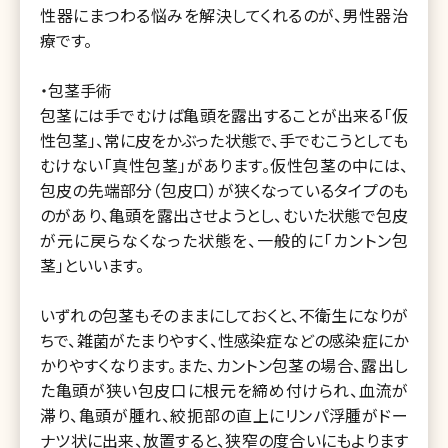
性器にまつわる悩みを解決してくれるのが、男性器治
療です。
・包茎手術
包茎には手でむけば亀頭を露出することが出来る「仮
性包茎」、常に皮をかぶった状態で、手でむこうとしても
むけない「真性包茎」があります。仮性包茎の中には、
包皮の先端部分（包皮口）が狭くなっているタイプのも
のがあり、亀頭を露出させようとし、むいた状態で包皮
が元に戻らなくなった状態を、一般的に「カントン包
茎」といいます。
いずれの包茎もそのままにしておくと、不衛生になりが
ちで、雑菌がたまりやすく、性感染症などの感染症にか
かりやすくなります。また、カントン包茎の場合、露出し
た亀頭が狭い包皮口に根元を締め付けられ、血流が
滞り、亀頭が腫れ、絞扼部の直上にリンパ浮腫がドー
ナツ状に出来、放置すると、狭窄の度合いにもよります