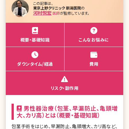
この記事は、
東京上野クリニック 新潟医院
の
河村悦宏
医師
が監修しています。
概要・基礎知識
こんなお悩みに
ダウンタイム/経過
費用
リスク・副作用
男性器治療（包茎、早漏防止、亀頭増
大、カリ高）とは（概要・基礎知識）
包茎手術をはじめ、早漏防止、亀頭増大、カリ高など、