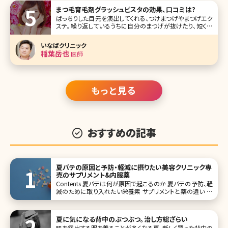
まつ毛育毛剤グラッシュビスタの効果、口コミは?
ぱっちりした目元を演出してくれる、つけまつげやまつげエク
ステ。繰り返しているうちに自分のまつげが抜けたり、短くな
ってしまったりする人が多いのではないでしょうか。そんなま
つげのダメージに悩む人から人気が高いのがグラッシュビス
いなばクリニック
タ。グラッ
稲葉岳也
医師
もっと見る
おすすめの記事
夏バテの原因と予防・軽減に摂りたい美容クリニック専
売のサプリメント&内服薬
Contents 夏バテは何が原因で起こるのか 夏バテの予防、軽
減のために取り入れたい栄養素 サプリメントと薬の違い 毎
年の夏の厳しい暑さに見舞われて、夏バテになってしまうと
いう方も多いのではないでしょうか? フェーン現象という言葉
もよく聞くようにな
夏に気になる背中のぶつぶつ。治し方総ざらい
肌を露出する服を着ることが多くなる夏。新しく買った背中の