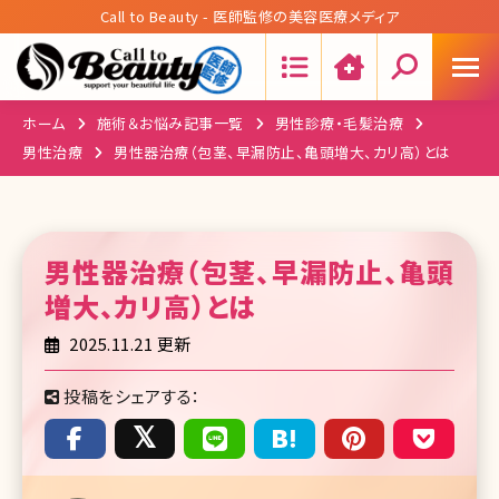
Call to Beauty - 医師監修の美容医療メディア
Search:
ホーム
施術＆お悩み記事一覧
男性診療・毛髪治療
男性治療
男性器治療（包茎、早漏防止、亀頭増大、カリ高）とは
男性器治療（包茎、早漏防止、亀頭
増大、カリ高）
とは
2025.11.21 更新
投稿をシェアする：