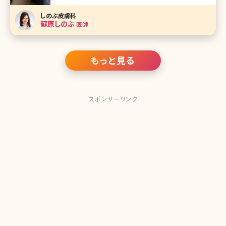
ンパマッサージやむくみ予防のケアを続けているのに、なか
なか顔が痩せないという方も多いのではないでしょうか。中
しのぶ皮膚科
には「痩せているけれど、顔には脂肪がついている」という方
蘇原しのぶ
医師
もいるかもしれません
もっと見る
スポンサーリンク