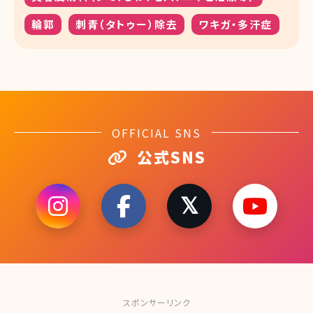
輪郭
刺青（タトゥー）除去
ワキガ・多汗症
OFFICIAL SNS
公式SNS
スポンサーリンク