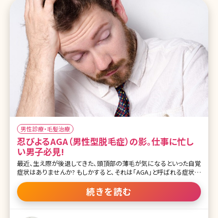
男性診療・毛髪治療
忍びよるAGA（男性型脱毛症）の影。仕事に忙し
い男子必見!
最近、生え際が後退してきた、頭頂部の薄毛が気になるといった自覚
症状はありませんか? もしかすると、それは「AGA」と呼ばれる症状か
もしれません。 近年、若い男性にも急増しているAGA。これだけは知
っておきたい基礎中の基礎をまとめます。 AGAとは? AGAとは、男性
続きを読む
型脱毛症（Androgenetic Alopecia）の略で、成人男性特有のもので
す。 老化現象である程度は髪が薄くなっていくのは仕方ない部分も
ありますが、20代や30代の若い男性でも薄毛や抜け毛の症状があれ