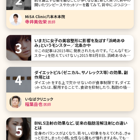
開いたワンピースやカットソーを着てみて、背中にぶつぶつが
できていて慌ててしまった……そんな経験はありませんか?薄
着の季節になると背中は人目につきやすいものの普段、自
MiSA Clinic六本木本院
分では目にすることが少なく、お手入れ不足になりがちなパ
寺井美佐栄
医師
ーツでもあります。ここで
いまだに女子の美容整形に影響を及ぼす「浜崎あゆ
み」というモンスター／北条かや
※この記事は2015年に発表されたものです。 「こんな『モン
スター』を抱えていけない」――2015年8月8日、浜崎あゆみが
NHK総合の番組「SONGS」に出演し、人気絶頂だった20歳前
後のことを振り返って語ったことばだ。あの頃の『あゆ』は、た
ダイエットピル（ゼニカル、サノレックス等）の効果、副
作用とは
ダイエットをする上で欠かせないのが食事制限です。ダイエ
ットピルは、服用することで、食欲を抑制したり、脂肪の吸収
を抑えることができ、痩せる体を作ることができるダイエット
方法です。今回は、ダイエットピルの種類やメリット、デメリット
いなばクリニック
を紹介します。 目次 1.ダイエットピルとは 2.ダイエットピル
稲葉岳也
医師
BNLS注射の効果など。従来の脂肪溶解注射との違い
とは
全身のバランスがよくなり、若々しい印象を与えてくれる、きゅ
っと引きしまった小顔。女性なら誰もが憧れますよね。でも、リ