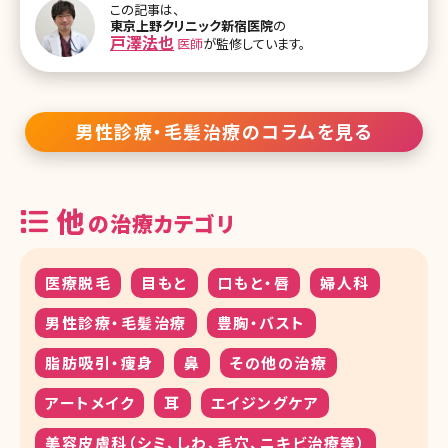
この記事は、
ばAGAを疑いましょう。 進行性の脱毛症なので、放置すればどんどん
東京上野クリニック新宿医院
の
抜けていってしまうので、なるべく早くケアする必要がある状態です。
戸澤法也
医師
が監修しています。
AGAの原因は? AGA、すなわち男性の薄毛というと遺伝のせいだと思
われている人も多いでしょう。 もちろん、遺伝も大きく関わりますが、
それ以外にもストレス、生活習慣などいろ
男性診療・毛髪治療のコラムを見る
他
の治療カテゴリ
医療脱毛
目もと
口もと・唇
婦人科
男性診療・毛髪治療
豊胸・バスト
脂肪吸引・痩身
鼻
その他の治療
アートメイク
耳
エイジングケア
美容皮膚科（シミ、しわ、毛穴、ニキビ治療等）