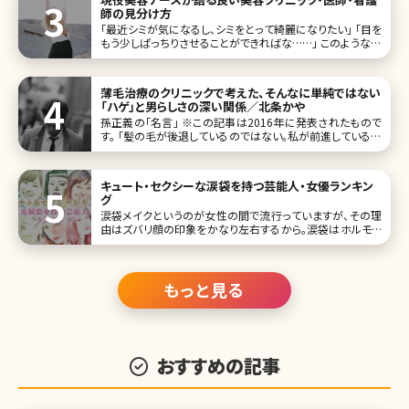
れでは、彼女たちがどのよ
師の見分け方
「最近シミが気になるし、シミをとって綺麗になりたい」 「目を
もう少しぱっちりさせることができればな……」 このような美
容に関するお悩みを持った時、「少しでも良くなれば……」と
美容クリニックに通ってみようと思うのではないでしょうか。
そしてネットやSNSでどの美容クリニックに行こうか調べて
薄毛治療のクリニックで考えた、そんなに単純ではない
「ハゲ」と男らしさの深い関係／北条かや
孫正義の「名言」 ※この記事は2016年に発表されたもので
す。 「髪の毛が後退しているのではない。私が前進しているの
である。」――言わずと知れた、孫正義氏の名言ツイートだ（2013
年1月8日）。この2年間で、実に４万7千RT以上されているこ
のつぶやき
キュート・セクシーな涙袋を持つ芸能人・女優ランキン
グ
涙袋メイクというのが女性の間で流行っていますが、その理
由はズバリ顔の印象をかなり左右するから。涙袋はホルモン
タンクと呼ばれ、人相学的にもモテる女性のポイントとして
挙げられます。 芸能人もこの涙袋がある人が多く、その人な
らではの、かわいさやセクシーさの象徴になっているケース
が多いです。今回は
もっと見る
おすすめの記事