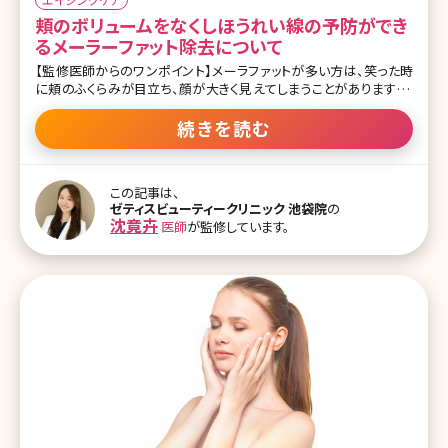
頬のボリュームをなくしほうれい線の予防ができ
るメーラーファット除去について
【監修医師からのワンポイント】メーラファットが多い方は、笑った時
に頬のふくらみが目立ち、顔が大きく見えてしまうことがあります。メ
ーラーファットはダイエットでも落としにくい脂肪です。 メーラーファッ
ト除去は無理なダイエットをせずに、すっきりとしたお顔立ちになるこ
続きを読む
とができますが、脂肪を取りすぎると逆に老けたお顔立ちになる可能
性もあるので、医師のカウンセリングをしっかり受けた上で検討しま
しょう。 顔のボリュームやたるみで悩んでいる方はマスクを外す機会
この記事は、
が増えてさらに多くなっています。鏡を見て頬やほうれい線で悩んで
ゼティスビューティークリニック 池袋院
の
いて何をしていいのかわからないと相談されることも以前のコロナ
沈竟卉
医師
が監修しています。
禍より増えています。 顔のボリュームやたるみの原因についても1番
大きく関わっているのは脂肪です。そもそも、顔では脂肪のパーツが
分かれており特にほうれい線付近にある脂肪として気になる部分が
メーラーファットで