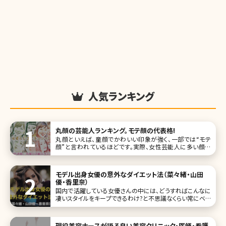
人気ランキング
丸顔の芸能人ランキング。モテ顔の代表格!
丸顔といえば、童顔でかわいい印象が強く、一部では“モテ
顔”と言われているほどです。実際、女性芸能人に多い顔の
形でもあります。 今回は丸顔の中でも、特に人気の高い芸能
人をランキングしてみました！ 第1位新垣結衣 この投稿を
Instagramで見る n
モデル出身女優の意外なダイエット法（菜々緒・山田
優・香里奈）
国内で活躍している女優さんの中には、どうすればこんなに
凄いスタイルをキープできるわけ?と不思議なくらい常にベス
トなスタイルを維持している方がいます。今回は3名の美女を
ご紹介しますが、それだけしかしてないの?という方もいれ
ば、やっぱりねえ……という努力を行っている方もいます。そ
現役美容ナースが語る良い美容クリニック・医師・看護