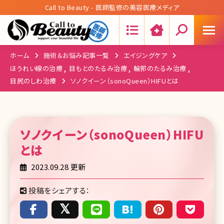
Call to Beauty - 医師監修の美容医療メディア
Search:
ホーム
施術＆お悩み記事一覧
エイジングケア
ほうれい線の治療
目もとのたるみ治療
輪郭のたるみ治療
目尻のしわ治療
ソノクイーン（sonoQueen）HIFUとは
ソノクイーン（sonoQueen）HIFU
とは
2023.09.28 更新
投稿をシェアする：