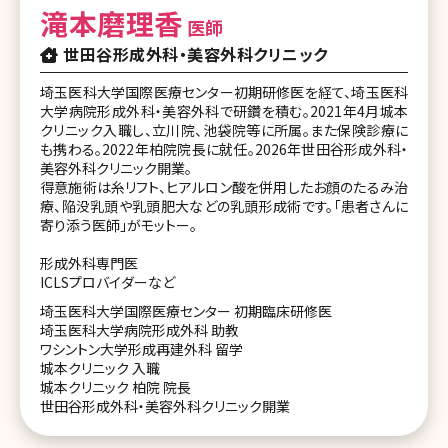
滝本磨理香
医師
世田谷形成外科・美容外科クリニック
埼玉医科大学国際医療センター初期研修医を経て、埼玉医科
大学病院形成外科・美容外科で研鑽を積む。2021年4月城本
クリニック入職し、立川院、池袋院等に所属。また保険診療に
も携わる。2022年柏院院長に就任。2026年世田谷形成外科・
美容外科クリニック開業。
得意施術は糸リフト、ヒアルロン酸を併用したお顔のたるみ治
療、陥没乳頭や乳頭肥大などの乳頭形成術です。「患者さんに
寄り添う医師」がモットー。
形成外科専門医
ICLSプロバイダーなど
埼玉医科大学国際医療センター 初期臨床研修医
埼玉医科大学病院形成外科 助教
ワシントン大学形成再建外科 留学
城本クリニック 入職
城本クリニック 柏院 院長
世田谷形成外科・美容外科クリニック開業