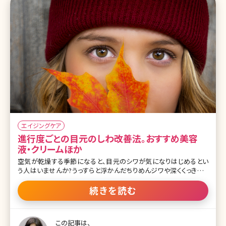
エイジングケア
進行度ごとの目元のしわ改善法。おすすめ美容
液・クリームほか
空気が乾燥する季節になると、目元のシワが気になりはじめるとい
う人はいませんか?うっすらと浮かんだちりめんジワや深くくっきりと
刻まれたしわが気になって、思い切り笑うことができないという方も
いるかもしれませんね。でも、目元のしわは初期段階でケアを始めれ
続きを読む
ば、深いしわになるのを防ぐことも不可能ではありません。ここで目
元のしわを改善するための方法について、しわの進行具合ごとに詳
しく解説していきます。 目次 1.目元のしわってなぜできるの? 1-1.目
この記事は、
元のしわができる原因とは 1-2.目の疲れやこんな習慣が原因になる