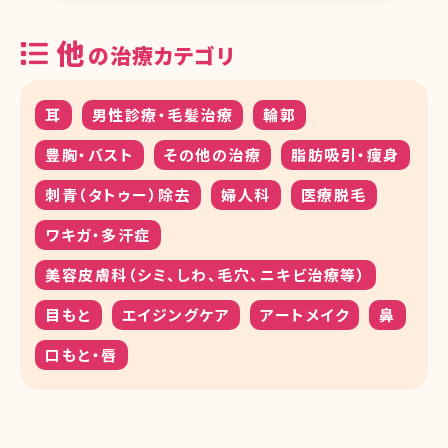
他
の治療カテゴリ
耳
男性診療・毛髪治療
輪郭
豊胸・バスト
その他の治療
脂肪吸引・痩身
刺青（タトゥー）除去
婦人科
医療脱毛
ワキガ・多汗症
美容皮膚科（シミ、しわ、毛穴、ニキビ治療等）
目もと
エイジングケア
アートメイク
鼻
口もと・唇