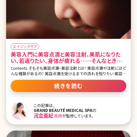
エイジングケア
美容入門に美容点滴と美容注射。美肌になりた
い、若返りたい、身体が疲れる……そんなときに
受けたい
Contents そもそも美容点滴・美容注射とは? 美容点滴や注射にはど
んな種類があるの? 美容点滴を受けるまでの流れを知りたい 美容点
滴の価格は? おわりに 【監修医師からのワンポイント】美容点滴は即
効性があり、お仕事や家事、育児で疲れている女性の皆様の頼れる
続きを読む
味方となる存在です。美肌効果や体調の改善に役立つだけでなく、リ
フレッシュや若返り効果を得る手段としても有効です。 美容クリニッ
クでは、点滴による美容治療が盛んに行われています。よく芸能人や
この記事は、
インフルエンサーの方々が、SNSに「今日は美容点滴に行ってきた
GRAND BEAUTÉ MEDICAL SPA
の
よ!」のような投稿をしているのを目にすることがありませんか?点滴
河合亜紀
医師
が監修しています。
の色は無色だったり黄色だったりピンク色をしていたり、どんな薬剤
が入ってるのかなと疑問に思いますよね。 また、通常は点滴は病気
になったときに入院して受けるイメージが