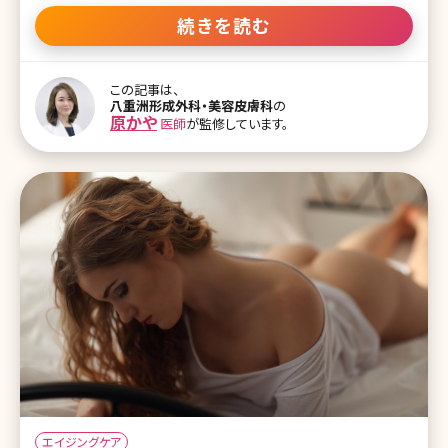
を解決すべく、八重洲形成外科、美容皮膚科院長の原かや先生にお
話を伺うシリーズ、後編です。かや先生の「美の秘訣」や、信頼できる
続きを読む
美容外科の選び方など、内容盛りだくさんの後編、スタート! ▼原か
や先生、北条かやさん対談記事の前編や他の記事はこちら [ctb
column] 早い段階から施術して、40～50代になったときに綺麗でいら
この記事は、
れるのが理想 北条かや（以下H）：タカナシクリニックの高梨先生い
八重洲形成外科・美容皮膚科
の
わく、実年齢マイナス3割は若見せできるらしいんです。エイジングの
原かや
医師
が監修しています。
治療でどれくらい若返るか、知りたいのですが。 原先生（以下K）：難し
いですね。たとえば45歳で初めて美容外科に行って、若返る施術を考
えるよりは、早い段階（ちょっと老けたかな?というような段階）から美
容外
エイジングケア