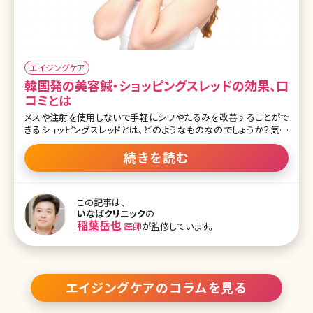
エイジングケア
韓国発の美容鍼・ショッピングスレッドの効果、口
コミとは
メスや注射を使用しないで手軽にシワやたるみを改善することがで
きるショッピングスレッドとは、どのようなものなのでしょうか？気に
なるメリットやデメリット、治療方法を紹介します。ショッピングスレッ
ドを検討するさいに参考にしてみてくださいね。 目次 1.ショッピング
続きを読む
スレッドとは 2.ショッピングスレッドとのフェイスリフトの違い 3.スレッ
ド美容鍼と糸の種類 4.ショッピングスレッドのメリット 5.ショッピング
スレッドのデメリット 6.ショッピングスレッドの施術方法 7.まとめ 1.シ
この記事は、
ョッピングスレッドとは 加齢とともにコラーゲンが減少すると、顔の
いなばクリニック
の
たるみやシワが気になる人も多いのではないでしょうか。セルフケア
稲葉岳也
医師
が監修しています。
ではなかなか改善しない場合に効果的な方法がショッピングスレッ
ドです。ショッピングスレッドの他にウルトラVリ
エイジングケアのコラムを見る