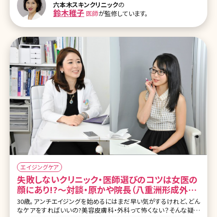
六本木スキンクリニック
の
ことも 2.目元のしわを改善する方法 2-1.目元のしわを改善するコス
鈴木稚子
医師
が監修しています。
メ 2-2.美容外科でのケア 13.まとめ 1.目元のしわってなぜできるの?
カラスの足跡とも呼ばれる目元のシワ。笑ったときにできる「ハッピー
ライン」とポジティブにとらえる人もいます
エイジングケア
失敗しないクリニック・医師選びのコツは女医の
顔にあり!?〜対談・原かや院長（八重洲形成外
科・美容皮膚科）✕北条かや
30歳。アンチエイジングを始めるにはまだ早い気がするけれど、どん
なケアをすればいいの?美容皮膚科・外科って怖くない？そんな疑問