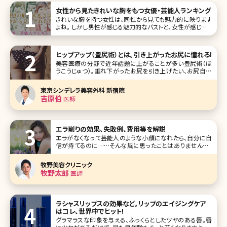
女性から見たきれいな胸をもつ女優・芸能人ランキング
きれいな胸を持つ女性は、同性から見ても魅力的に映ります
よね。 しかし男性が感じる魅力的なバストと、女性が感じるき
れいな胸は異なります。 今回は女性から見て美しいと感じる
バストにスポットを当てました。 女優・芸能人から選んだ10人
を、ランキング形式でご紹介します。 1位田中みな実
ヒップアップ（豊尻術）とは。引き上がったお尻に憧れる!
美容医療の分野で近年話題に上がることが多い豊尻術（ほ
うこうじゅつ）。垂れ下がったお尻を引き上げたい、お尻自体
を大きくしたい、お尻の形をよくしたいなどのお悩みに対して
豊尻術を行います。 本記事では豊尻術を検討している方に
東京シンデレラ美容外科 新宿院
おいて最も悩みが深いであろうお尻が垂れ下がってしまう原
吉原伯
医師
因について解説した上で
エラ削りの効果、失敗例、費用等を解説
エラがなくなって芸能人のような小顔になれたら、自分に自
信が持てるのに……そんな風に思ったことはありませんか?
エラが張っているとそれだけで顔が大きく見え、全体的にゴ
ツゴツとした印象を与えてしまいます。でも、できればエラを
牧野美容クリニック
削りたいけれど、骨に手を加える勇気が出ないという方も多
牧野太郎
医師
いでしょう。今回はそんな方
ラシャスリップスの効果など。リップのエイジングケア
はコレ、世界中でヒット!
グラマラスな印象を与える、ふっくらとしたツヤのある唇。唇