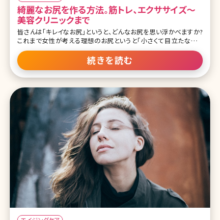
綺麗なお尻を作る方法。筋トレ、エクササイズ〜
美容クリニックまで
皆さんは「キレイなお尻」というと、どんなお尻を思い浮かべますか?
これまで女性が考える理想のお尻というと「小さくて目立たないお
尻」と答える人が多かったのではないでしょうか。でも、最近はこんな
風潮が少しずつ変わってきているようです。ここでは今どきのキレイな
続きを読む
お尻を手に入れる方法について詳しく紹介していきます。 目次 1.モテ
にも直結する?男性も女性も憧れるキレイなお尻になる! 1-1.理想の
ヒップサイズ 1-2.理想のヒップの形 1-3.キレイなお尻は肌の質感も
重要! 1-4.理想のヒップを持つ有名人 2.キレイなお尻を手に入れるた
めのセルフケア 2-1.キレイなお尻のためのエクササイズ
エイジングケア