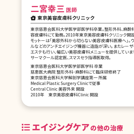
二宮幸三
医師
東京美容皮膚科クリニック
東京慈恵会医科大学医学部医学科卒業。整形外科、麻酔
容皮膚科にて勤務。2010年東京美容皮膚科クリニック開設
モットーは「美容外科から切らない美容皮膚科医療へ」。ウ
ルなどのアンチエイジング機器に造詣が深い。またレーザ
エステも行い、幅広い美容皮膚科メニューを提供しています
サーマクール認定医、スマスセラ指導医取得。
東京慈恵会医科大学医学部医学科 卒業
慈恵医大病院 整形外科･麻酔科にて臨床研修終了
東京慈恵会医科大学解剖学講座第一 所属
Medical Plastic Surgery Clinicで従事
Central Clinic 美容外来 開設
2010年 東京美容皮膚科Clinic 開設
エイジングケア
の他の治療