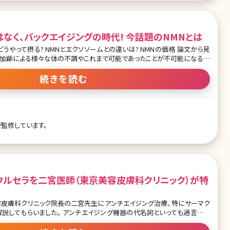
なく、バックエイジングの時代! 今話題のNMNとは
など、エイジング＝老化に対して若返りの治療をアンチエイジング治療とい
続きを読む
注目が集まっています。ただ見た目が若返るというアンチエイジングではな
ーズアップされることが多く、点滴やサプリメントで欠乏しているビタミンや
とが美容医療では一般的になってきました。 その中でも特にバック
て注目されているのがNMNです。成長因子やサイトカイ
が監修しています。
とウルセラを二宮医師（東京美容皮膚科クリニック）が特
容皮膚科クリニック院長の二宮先生にアンチエイジング治療、特にサーマク
ンチエイジング機器の代名詞といっても過言では
クリニックで治療にあたり、多数の症例を見てきたからこその解説は貴重で