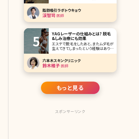
タイム 脂肪吸引のリスク まとめ 筆者
は美容クリニックに勤務してから、様々
脂肪吸引ラボトウキョウ
な美容医療による治療を行ってきまし
渓智司
医師
た。肌のコンプレックスが大きかったた
め、美容皮膚治療やスキンケ
YAGレーザーの仕組みとは? 脱毛
&しみ治療にも効果
エステで脱毛をしたあと、またムダ毛が
生えてきてしまったという経験はありま
せんか?脱毛効果の高さを求めるなら、
医療機関でのレーザー脱毛の方がオ
六本木スキンクリニック
ススメですが、ムダ毛が濃い人の場合、
鈴木稚子
医師
レーザーでも効果がでにくいことがあ
ります。このようなガンコなムダ毛に悩
んでいる人に検討してほしいのがYAG
レーザーです。
もっと見る
スポンサーリンク