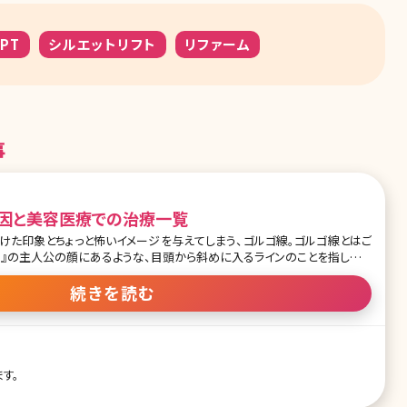
PT
シルエットリフト
リファーム
事
因と美容医療での治療一覧
けた印象とちょっと怖いイメージを与えてしまう、ゴルゴ線。ゴルゴ線とはご
13』の主人公の顔にあるような、目頭から斜めに入るラインのことを指してい
を与え、老け顔に見せるだけではなく女子力を半減させてしまう力のある、
ゴルゴ線の原因とゴルゴ線を消すための対策について詳しくお話していきま
続きを読む
できる? 1-4.ゴルゴ線を消すセルフケア 2.美容外科・美容皮膚科でゴルゴ線
を消す注入系の施術 2-2.ゴルゴ線を消す機器を使った施術
す。