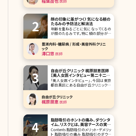
稲葉岳也
医師
療器を用いた施術です。美容外科・美容
皮膚科を受診する人の多くがレーザー
の施術を受けていますが、これらの治
療器を生産しているメ
顔の印象に差がつく! 気になる頬の
たるみの予防法と解消法
年齢を重ねるごとに気になってくるの
が顔のたるみです。特に頬の部分がた
るむと顔全体の印象に大きな影響を与
えます。頬のたるみが目立ってしまうと
豊洲内科・糖尿病 / 形成・美容外科クリニ
実年齢よりも上に見られてしまう原因
ック
にもなります。「いつまでも若々しい印
澤口悠
医師
象でいたい」。 これは男女問わず、多く
の人にとって共通の希望かと思いま
す。たるみを全く
自由が丘クリニック 梶原朋恵医師
【美人女医インタビュー第二十二
回】
「美人女医インタビュー」、今回は東京
都目黒区にある自由が丘クリニックの
梶原朋恵先生です。自由が丘クリニック
は、自由が丘の駅から、高級住宅街を
自由が丘クリニック
抜けて、大通り沿いにある大きなクリニ
梶原朋恵
医師
ックです。ここでは、形成外科、皮膚科、
美容外科、美容皮膚科のスペシャリス
トたちが専門に特化した診療を行って
おり、その皮膚科・
脂肪吸引のホントの痛み、ダウンタ
イム、リスクとは。美容ナースの実体
験、介助から解説
Contents 脂肪吸引のメリット・デメリッ
ト 脂肪吸引の痛み 脂肪吸引のダウン