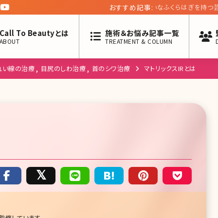
おすすめ記事:
眼瞼下垂治療の保険
デメリットも
Call To Beautyとは
施術＆お悩み記事一覧
ABOUT
TREATMENT & COLUMN
れい線の治療
目尻のしわ治療
首のシワ治療
マトリックスIRとは
監修しています。