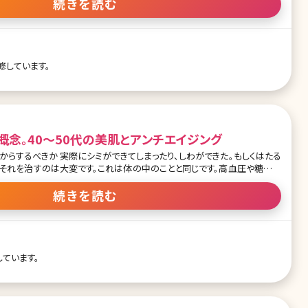
変遷、機器の進化、類似の機器についてなど、普段医師からはなかなか聞け
続きを読む
是非ご覧ください。 目次 ・若返りの種類について ・切る施
クールFLXについて ・サーマクールを受ける際の注意点 ・ウルセラについて ・
 ・多様化するレーザーについて違いを知りたい ・女性はいつからアンチエ
齢や症状に合った施術の選択方法 ・アンチエイジング治療をする際
修しています。
概念。40〜50代の美肌とアンチエイジング
まったり、しわができた。もしくはたる
らそれを治すのは大変です。これは体の中のことと同じです。高血圧や糖尿病
善する大変さと比較して、なる前に食事など気をつけているほうがどれだけ
命やっている方はほぼい
続きを読む
性ともに、年をとってきて変わってしまった自分の見た目に衝撃を受けると
のって1年前の自分に戻すだけでもかなり難
1カ月分しか年をとらせないのは楽なんです。多くの方に美容でも予防医療を
することによって美しい肌をキープしていってほしいです。 この症状がたるみのサイン 肌はた
ています。