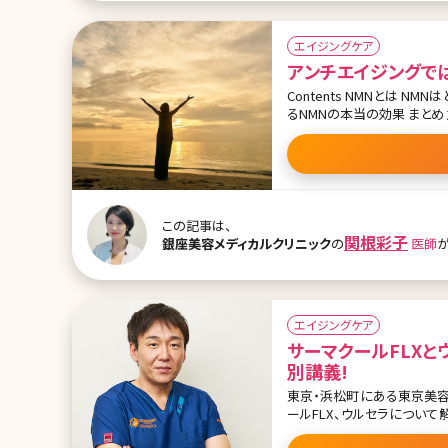
エイジングケア
アンチエイジングでは
Contents NMNとは NMNはどうやって摂る? NMNとエクソソームとの違いは? NMNの価格 論文から見
るNMNの本当の効果 まとめ 加齢による様々な体の不調やこれまで可能であったことが不可能になる苦
痛、衰えていくことへの恐怖
います。 現代ではハイフや糸リフトなど多様なアンチエイジング施術だけでなく、さらにバックエイジング
という細胞からの若返りに
く、細胞からの若返りがクロ
成長因子などを取り入れるというこ
エイジングができる薬剤とし
この記事は、
関根彩子
銀座美容メディカルクリニック
の
医師
エイジングケア
サーマクールFLX
別講義!
東京・浜松町にある東京美
ールFLX、ウルセラについて解説してもらいました。 ア
ないこの2機器。実際に毎日