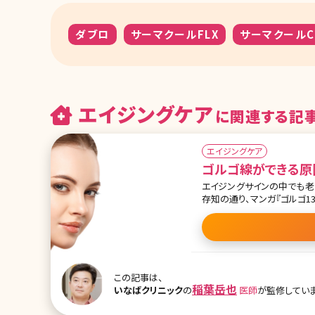
ダブロ
サーマクールFLX
サーマクールC
エイジングケア
に関連する記
エイジングケア
ゴルゴ線ができる原
エイジングサインの中でも老
存知の通り、マンガ『ゴルゴ
ます。ゴルゴ線は疲れた印象
やっかいなサインです。では
す。 目次 1.女子力を半減させる!ゴルゴ線を消すには? 1-1.ゴルゴ線とは 1-2.ゴルゴ線ができる原因とは
1-3.ゴルゴ線は年齢を問わず
を消す方法 2-1.ゴルゴ線
この記事は、
稲葉岳也
いなばクリニック
の
医師
が監修していま