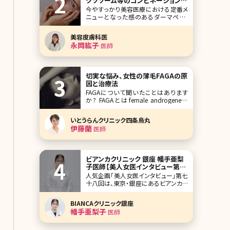
クソソーム等のコンビネーション治
療解説
今やすっかり美容医療における定番メ
ニューとなった感のあるダーマペン。
ニキビ跡や毛穴の開きの改善だけでな
くシミ・くすみ、小じわの改善など美肌
美容皮膚科医
治療として汎用性があることから様々
永岡紘子
医師
なスキントラブルの改善治療として多く
の方が受けられています。 本記事では
ダーマペンの基本情報をお伝えした上
で、近年選択
切実な悩み、女性の薄毛FAGAの原
因と治療法
FAGAについて聞いたことはあります
か? FAGAとはfemale androgenetic
alopeciaの頭文字をとったもので女性
の薄毛の総称です。また最近では同様
いとうらんクリニック四条烏丸
の意味でFPHL（female pattern hair
伊藤蘭
医師
loss）と呼ばれることもあります。 美容
クリニックで働いていると薄
ビアンカクリニック 銀座 幡手亜梨
子医師【美人女医インタビュー第七
十八回】
人気企画「美人女医インタビュー」第七
十八回は、東京・銀座にあるビアンカク
リニック（BIANCA CLINIC）銀座の幡手
亜梨子（はたでありす）先生です。 ビア
BIANCAクリニック銀座
ンカクリニックは銀座・表参道に展開
幡手亜梨子
医師
し、美容外科、美容皮膚科、美容内科か
ら再生医療、審美歯科まで包括的に提
供。なかでも、広大なフロアとラ