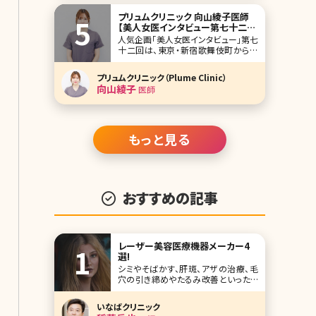
プリュムクリニック 向山綾子医師
【美人女医インタビュー第七十二
回】
人気企画「美人女医インタビュー」第七
十二回は、東京・新宿歌舞伎町からほ
ど近いプリュムクリニック（Plume
Clinic）で院長を務める向山綾子（むこ
プリュムクリニック（Plume Clinic）
うやまあやこ）先生です。 豊胸と脂肪吸
向山綾子
医師
引、脂肪注入を強みとする自身のクリ
ニックを開業。スタッフ全員女性で構
成、完全個室で患者さんが安心して通
え
もっと見る
おすすめの記事
レーザー美容医療機器メーカー4
選!
シミやそばかす、肝斑、アザの治療、毛
穴の引き締めやたるみ改善といったア
ンチエイジングの悩み全般からニキビ
跡の改善、イボやほくろの除去などの
いなばクリニック
肌の悩みに対処できるのがレーザー治