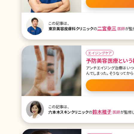
す。アンチエイジング治療の
ない情報満載です。治療を検討している方は
術 ・切らない施術 ・サーマ
ウルセラを受ける際の注意点
イジングをするべきか ・年
この記事は、
二宮幸三
東京美容皮膚科クリニック
の
医師
が監
エイジングケア
予防美容医療という
アンチエイジング治療はいつからするべきか 実際にシミができてし
んでしまった。そうなってか
になってしまってそれを改
楽かは少しずつ浸透してきています。 でも、まだ実際に予防美容医療を一生懸
ないのが現状です。女性、男
一生懸命そこからがんばり始める方は多いです。 でも、治す
しいのですが、1年たっても
この記事は、
鈴木稚子
六本木スキンクリニック
の
医師
が監修し