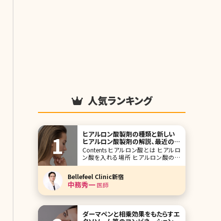
人気ランキング
ヒアルロン酸製剤の種類と新しい
ヒアルロン酸製剤の解説、最近の施
術傾向とは
Contents ヒアルロン酸とは ヒアルロ
ン酸を入れる場所 ヒアルロン酸の種
類 最近のヒアルロン酸注入の傾向 ま
とめ ボトックスやヒアルロン酸製剤を
Bellefeel Clinic新宿
用いた治療は美容皮膚科でも美容外
中務秀一
医師
科でも毎日たくさんの方が受けられて
いる施術です。数年前まではボトックス
やヒアルロン
ダーマペンと相乗効果をもたらすエ