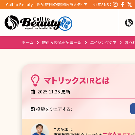
Call to Beauty - 医師監修の美容医療メディア
公式SNS：
ホーム
施術＆お悩み記事一覧
エイジングケア
ほう
マトリックスIR
とは
2025.11.25 更新
投稿をシェアする：
この記事は、
二宮幸三
東京美容皮膚科クリニック
の
医師
が