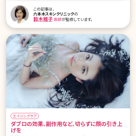
ぼいないのが現状です。女性、男性ともに、年をとってきて変わってし
この記事は、
まった自分の見た目に衝撃を受けると一生懸命そこからがんばり始
六本木スキンクリニック
の
める方は多いです。 でも、治すのって1年前の自分に戻すだけでもか
鈴木稚子
医師
が監修しています。
なり難しいのですが、1年たっても1カ月分しか年をとらせないのは楽
なんです。多くの方に美容でも予防医療をすることによって美しい肌
をキープしていってほしいです。 この症状がたるみのサイン 肌はた
エイジングケア
ダブロの効果、副作用など。切らずに顔の引き上
げを