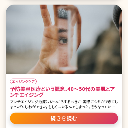
エイジングケア
予防美容医療という概念。40〜50代の美肌とア
ンチエイジング
アンチエイジング治療はいつからするべきか 実際にシミができてし
まったり、しわができた。もしくはたるんでしまった。そうなってからそ
れを治すのは大変です。これは体の中のことと同じです。高血圧や糖
尿病になってしまってそれを改善する大変さと比較して、なる前に食
続きを読む
事など気をつけているほうがどれだけ楽かは少しずつ浸透してきて
います。 でも、まだ実際に予防美容医療を一生懸命やっている方はほ