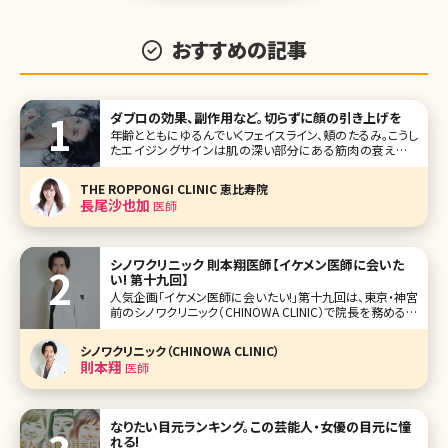
おすすめの記事
ダブロの効果、副作用など。切らずに顔の引き上げを
年齢とともにゆるんでいくフェイスライン、頬のたるみ。こうし
たエイジングサインは肌の深い部分にある筋肉の衰えによ
って起こるため、化粧品で解消することは、まず不可能と言わ
れています。とはいえ、たるみは放置しておくとどんどん進行
THE ROPPONGI CLINIC 恵比寿院
してしまうもの。でも、切開するフェイスリフトの手術は怖いと
長尾沙也加
医師
いう方がほとんど
シノワクリニック 則本翔医師【イケメン医師に会いた
い! 第十九回】
人気企画「イケメン医師に会いたい!」第十九回は、東京・神宮
前のシノワクリニック（CHINOWA CLINIC）で院長を務める則
本翔（のりもとしょう）先生です。 渋谷と原宿の中心に位置
し、東京のカルチャーが息づく神宮前エリア。この地に、SNS
シノワクリニック（CHINOWA CLINIC）
でも多くの注目を集める則本先生が、上質で落ち着いた空
則本翔
医師
なりたい目元ランキング。この芸能人・女優の目元に憧
れる!