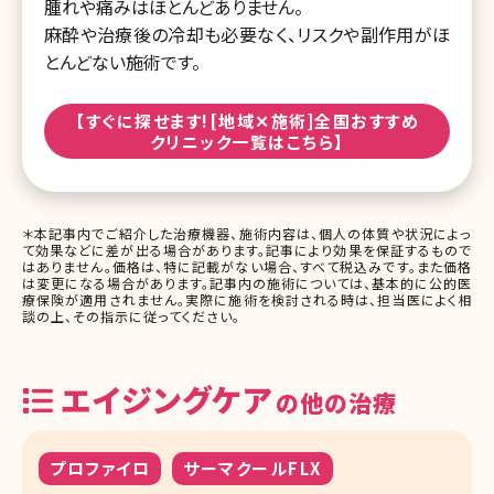
腫れや痛みはほとんどありません。
麻酔や治療後の冷却も必要なく、リスクや副作用がほ
とんどない施術です。
【すぐに探せます![地域✕施術]全国おすすめ
クリニック一覧はこちら】
＊本記事内でご紹介した治療機器、施術内容は、個人の体質や状況によっ
て効果などに差が出る場合があります。記事により効果を保証するもので
はありません。価格は、特に記載がない場合、すべて税込みです。また価格
は変更になる場合があります。記事内の施術については、基本的に公的医
療保険が適用されません。実際に施術を検討される時は、担当医によく相
談の上、その指示に従ってください。
エイジングケア
の他の治療
プロファイロ
サーマクールFLX