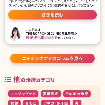
年齢とともにゆるんでいくフェイスライン、頬のたるみ。こうしたエイ
ジングサインは肌の深い部分にある筋肉の衰えによって起こるため、
化粧品で解消することは、まず不可能と言われています。とはいえ、た
るみは放置しておくとどんどん進行してしまうもの。でも、切開するフ
続きを読む
ェイスリフトの手術は怖いという方がほとんどですよね。そこで、検討
してみたいのが切らずに顔の筋膜層にアプローチできるとして人気
が高い「ダブロ」という施術です。ここではダブロがどんな施術なのか
この記事は、
について、詳しく説明していきます。 目次 1. 切らずに顔の筋膜層にア
THE ROPPONGI CLINIC 恵比寿院
の
プローチ!ダブロってどんな施術? 1-1.ダブロとは 1-2.ダブロの効果と
長尾沙也加
医師
が監修しています。
照射可能範囲 1-3.ダブロはどんな人に向いている? 1-4.ダブロとウル
セラ、サーマクールの違い 1-5.ダブロのダウンタイム・副作用 1-6.ダ
ブロの失敗例 1-7.ダブロの口
エイジングケアのコラムを見る
他
の治療カテゴリ
エイジングケア
医療脱毛
その他の治療
輪郭
目もと
ワキガ・多汗症
鼻