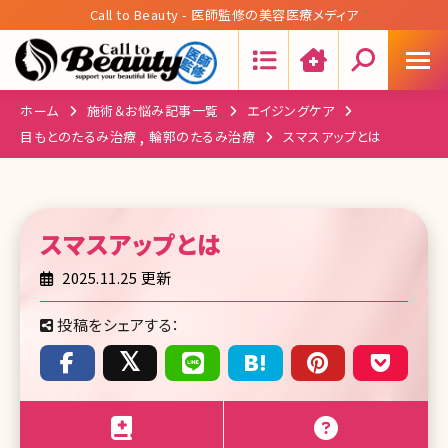
Call to Beauty - 医師監修の美容医療メディア
Search:
ホーム
施術＆お悩み記事一覧
エイジングケア
目もとのたるみ治療
輪郭のたるみ治療
スマスアップとは
スマスアップ
とは
2025.11.25 更新
投稿をシェアする：