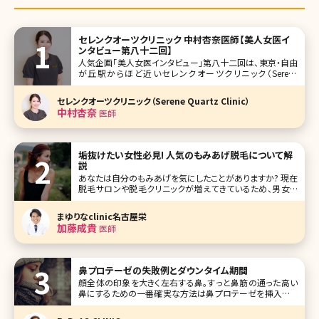
セレンクオーツクリニック 中村杏奈医師【美人女医イ
ンタビュー第八十二回】
人気企画「美人女医インタビュー」第八十二回は、東京・自由
が丘駅からほど近いセレンクオーツクリニック（Serene
Quartz Clinic）で院長を務める中村杏奈（なかむら あんな）
先生です。 やわらかな光が差し込む、ゆったりとした空間で美
セレンクオーツクリニック（Serene Quartz Clinic）
しさも心も満たしてくれる「セレンクオーツクリニック」。ク
中村杏奈
医師
垢抜けたい女性必見! 人気のもみあげ脱毛について解
説
あなたは自分のもみあげを気にしたことがありますか? 現在
脱毛サロンや脱毛クリニックが増えてきているため、男女と
もに脱毛をする人が増えています。脱毛というと脇や脚、VIO
などの箇所をイメージする人たちが多いですが、今じわじわ
まゆりなclinic名古屋栄
と注目されているのが「もみあげ脱毛」です。 もみあげという
加藤成貴
医師
小さなパ
鼻プロテーゼの失敗例とダウンタイム期間
顔全体の印象を大きく左右する鼻。すっと鼻筋の通った高い
鼻にするための一番確実な方法は鼻プロテーゼを挿入する
手術です。セレブやモデルの間でも実は鼻プロテーゼを入れ
ている人が多いよう。しかし、同時に鼻プロテーゼは美容整