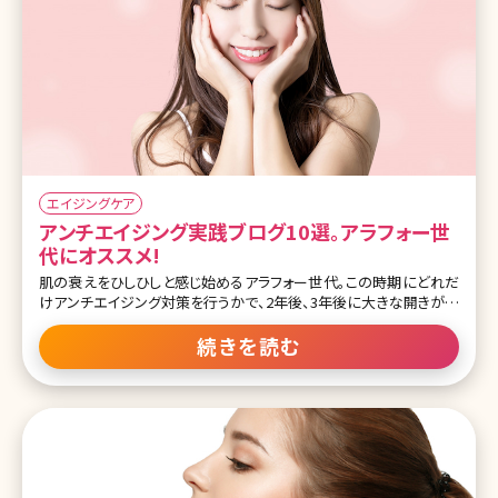
エイジングケア
アンチエイジング実践ブログ10選。アラフォー世
代にオススメ!
肌の衰えをひしひしと感じ始めるアラフォー世代。この時期にどれだ
けアンチエイジング対策を行うかで、2年後、3年後に大きな開きが出
てきますから、ぜひしっかりと対策を取っておきたいもの。 ここでは、
美の追求に余念がないアラフォー世代の皆さんが実践しているアン
続きを読む
チエイジング対策をご紹介しているブログを10選いたしました!50代、
60代になってもキレイでいるためにぜひ、参考にして自分磨きに励ん
でくださいね。 目次 1.アラフォー世代の女性の悩みとは? 1-1.お肌の
エイジングサイン 1-2.ボディに見るエイジングサイン 1-3.健康面でも
エイジングサインが! 2.参考にしたい!お肌の悩み解消ブログ 2-1.居原
田麗オフィシャルブログ～女医R～そんな女の独り言 2-2.形成外科
医 肌の再生医療の専門家北條元治先生のインスタ 2-3.CLASSY仙