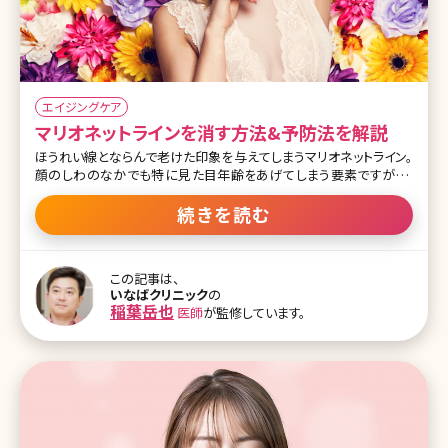
エイジングケア
マリオネットラインを消す方法&予防法を解説
ほうれい線とならんで老けた印象を与えてしまうマリオネットライン。
顔のしわのなかでも特に見た目年齢をあげてしまう要素ですが、こ
のマリオネットラインはなぜできるのでしょうか。ここではマリオネット
ラインができる原因と改善方法について詳しく解説していきます。 目
続きを読む
次 1.老け顔の象徴!マリオネットラインを消すには 1-1.マリオネットラ
インとは 1-2.マリオネットラインができる原因とは 1-3.マリオネットラ
インをお手入れで改善する方法 2.マリオネットラインを美容外科・美
この記事は、
容皮膚科で改善させる方法とは 2-1.ボトックス注射 2-2.ビスタシェ
いなばクリニック
の
イプ 2-3.エランセ 2-4.PLAリフト 2-5.ウルセラ 3.まとめ 1.老け顔の象
稲葉岳也
医師
が監修しています。
徴!マリオネットラインを消すには 1-1.