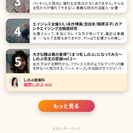
パッチリした目元に憧れる女性は少なくありません。そんな
女性たちが憧れてやまない、素敵な目元の芸能人・女優をラ
ンキングにしました!ランキングに出ている芸能人・女優さん
の目元に憧れて、まねっこメイクをしている女性も多いので
は? 1位北川景子 この投稿をInstagramで見
エイジレス女優3人（永作博美/吉田羊/篠原涼子）のア
ンチエイジング法徹底研究
女優さんって、本当にキレイな方が多いです。最近は美魔
女……なんて言葉もありますが、やっぱり女優さんの美しさ
には敵いません。 年齢不詳で、本当の年齢は全くわからな
い……若く見える方は、まず肌がきれい、ヘアスタイルもしっ
とりサラサラ、もちろんスタイルも抜群で、いったいどんなアン
大きな瞳は美の象徴「くまつ毛 しのぶ」になってみた〜
チエイジングの対策を
しのぶ先生の部屋vol.1〜
女の子は少女時代から、フランス人形のようなクリクリの瞳
を作るべく努力する。「ハイ、チーズ」の合図がきてから「パチ
リ」とシャッターの音が切れるまで、眉毛を釣り上げ、目を見
開く。 これが老化のはじまりなのだ。 ひたいにシワを作り続
しのぶ皮膚科
けている。オリ刻ませたシワは目を開かなくてもしっかりとそ
蘇原しのぶ
医師
こに
もっと見る
スポンサーリンク