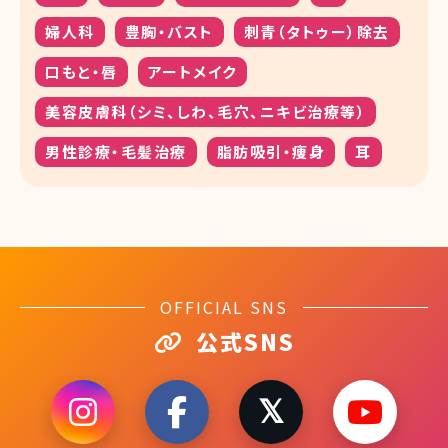
婦人科
豊胸・バスト
刺青（タトゥー）除去
口もと・唇
アートメイク
美容皮膚科（シミ、しわ、毛穴、ニキビ治療等）
男性診療・毛髪治療
脂肪吸引・痩身
耳
OFFICIAL SNS
公式SNS