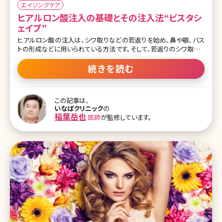
エイジングケア
ヒアルロン酸注入の基礎とその注入法“ビスタシ
ェイプ”
ヒアルロン酸の注入は、シワ取りなどの若返りを始め、鼻や顎、バス
トの形成などに用いられている方法です。そして、若返りのシワ取りと
いえば、ボツリヌス治療（ボトックス）もよく知られていますね。ヒアル
ロン酸注入やボツリヌス治療はそれぞれに異なった特徴を持ち、そ
続きを読む
れぞれに若返りのシワ取りを実現させる方法ですが、現在では、より
合理的に若返りを実現させるビスタシェイプ(VISTA-Shape)という治
療法が登場してきました。 それでは、ヒアルロン酸注入とはどのよう
この記事は、
な施術かおさらいをするとともに、その効果や特徴、最新のビスタシ
いなばクリニック
の
ェイプについて解説します。 ヒアルロン酸注入の効果と特徴とは? ヒ
稲葉岳也
医師
が監修しています。
アルロン酸注入は、メスを使用することなく注射針でヒアルロン酸を
皮下に注入し、鼻や顎の形成、そして、気になるシワの部分に注入す
ることにより、シワの溝を目立たなくする効果を持っています。また、ヒ
アル