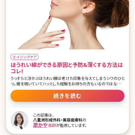
台美容外科・美容皮
エイジングケア
ほうれい線ができる原因と予防&薄くする方法は
コレ!
うっすらと浮かぶほうれい線は老けた印象を与えてしまうシワのひと
つ。鏡を覗いていてハッとした経験をお持ちの方もいるのではないで
しょうか。一度できてしまったほうれい線を消すのは簡単ではありま
せんが、不可能とも言えません。ここでは気になるほうれい線を薄く
続きを読む
するいろいろな方法について詳しくご紹介します。 目次 1.気になるほ
うれい線を薄くする方法とは 1-1.ほうれい線の原因 1-2.ほうれい線
を薄くするスキンケアケア 1-3.ほうれい線を薄くする美顔器 1-4.ほう
この記事は、
れい線を薄くするエクササイズ 2.美容外科・美容皮膚科で行うほうれ
八重洲形成外科・美容皮膚科
の
い線のケア 2-1.注入系のケア 2-2.機器によるケア 2-3.その他のケア
原かや
医師
が監修しています。
3.まとめ 1.気になるほうれい線を薄くする方法とは ほうれい線は薄
いうちに手を打てば、目立たなくすることも不