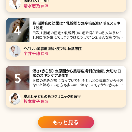
ReBeAS CLINIC
形手術の中でもトラブルが多く、将来的なメンテナンスが必
清水志乃
医師
要と言われる難易度の高い手術でも
胸毛脱毛の効果は? 乳輪周りの産毛&濃い毛をスッキ
リ脱毛
目次 1.胸毛の産毛や乳輪周りの毛で悩んでいる人は多い 1-
1.胸に毛が生えてしまうのはどうして? 1-2.みんな胸の毛は
どう処理してる? 1-2-1.除毛クリーム 1-2-2.脱毛テープ 1-2-
3.カミソリ 1-2-4.毛抜き 1-3.自己処理はリスクが高い 1-4.ト
やさしい美容皮膚科・皮フ科 秋葉原院
ラブ
宇井千穂
医師
酒さ（赤ら顔）の原因から美容皮膚科的治療、大切な日
常のスキンケア法まで
お顔の赤みが気になっていても、もともとの体質だから仕方
ないと諦めている方も多いのではないでしょうか?赤みには
色々な原因があり、お薬やスキンケア、美容医療など選択肢
がたくさんあります。今回は酒さをテーマにお伝えしていきま
皮ふと子どものあざクリニック茗荷谷
す。 【監修医師からのワンポイント】酒さ（赤ら顔）は、「化粧水
杉本貴子
医師
を1日1
もっと見る