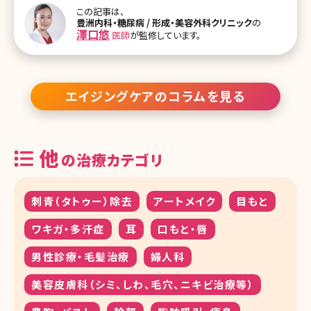
るみの予防法と解消法について今回はご紹介していこうと思います
この記事は、
ので、是非参考にしてみてください。 【監修医師からのワンポイント】
豊洲内科・糖尿病 / 形成・美容外科クリニック
の
顔のたるみとは歳を取れば必ず出てくるものですが、そのたるみ方の
澤口悠
医師
が監修しています。
スピードを遅らせたり、たるみを改善する方法があります。毎日の生
活でできることや、美容医療を上手く利用してアンチエイジングする
ことが可能ですので、是非一度読んでみてください。 頬のたるみが引
き起こされる
エイジングケアのコラムを見る
他
の治療カテゴリ
刺青（タトゥー）除去
アートメイク
目もと
ワキガ・多汗症
耳
口もと・唇
男性診療・毛髪治療
婦人科
美容皮膚科（シミ、しわ、毛穴、ニキビ治療等）