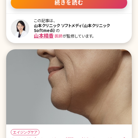
解消しにくい、たるみ。しかし現在では、さまざまな方法でたるみにア
続きを読む
プローチできるようになっています。ここで最新の顔のリフトアップ方
法について詳しく説明しましょう。 【監修医師からのワンポイント】顔
のたるみは表皮・真皮・皮下脂肪・筋肉・骨まで様々な層の変化が重
この記事は、
なって起こるため、一人ひとりの状態に合わせたアプローチが必要
山本クリニック ソフトメディ（山本クリニック
です。現在のたるみの程度やライフスタイルを考慮して、その方に最
Softmedi）
の
適な治療計画を組み立てることが重要といえます。 目次 1.美容外科
山本晴香
医師
が監修しています。
でできる顔のリフトアップ方法とは?〜手術による切る顔のリフトアッ
プ〜 2.切らない顔のリフトアップ方法いろいろ 3.顔のリフトアップま
とめ〜効
エイジングケア