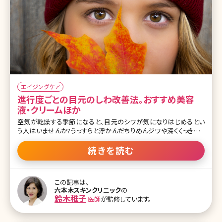
エイジングケア
進行度ごとの目元のしわ改善法。おすすめ美容
液・クリームほか
空気が乾燥する季節になると、目元のシワが気になりはじめるとい
う人はいませんか?うっすらと浮かんだちりめんジワや深くくっきりと
刻まれたしわが気になって、思い切り笑うことができないという方も
いるかもしれませんね。でも、目元のしわは初期段階でケアを始めれ
続きを読む
ば、深いしわになるのを防ぐことも不可能ではありません。ここで目
元のしわを改善するための方法について、しわの進行具合ごとに詳
しく解説していきます。 目次 1.目元のしわってなぜできるの? 1-1.目
この記事は、
元のしわができる原因とは 1-2.目の疲れやこんな習慣が原因になる
六本木スキンクリニック
の
ことも 2.目元のしわを改善する方法 2-1.目元のしわを改善するコス
鈴木稚子
医師
が監修しています。
メ 2-2.美容外科でのケア 13.まとめ 1.目元のしわってなぜできるの?
カラスの足跡とも呼ばれる目元のシワ。笑ったときにできる「ハッピー
ライン」とポジティブにとらえる人もいます