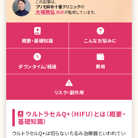
この記事は、
プリモ麻布十番クリニック
の
大場教弘
医師
が監修しています。
概要・基礎知識
こんなお悩みに
ダウンタイム/経過
費用
リスク・副作用
ウルトラセルQ+（HIFU）とは（概要・
基礎知識）
ウルトラセルQ+は切らないたるみ治療器といわれてい