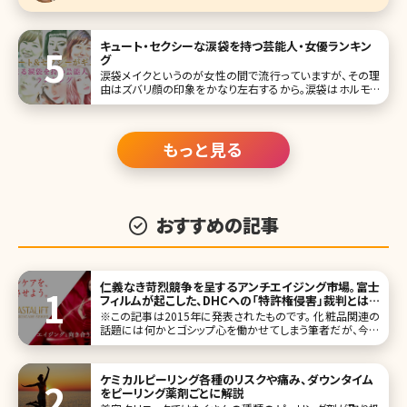
キュート・セクシーな涙袋を持つ芸能人・女優ランキン
グ
涙袋メイクというのが女性の間で流行っていますが、その理
由はズバリ顔の印象をかなり左右するから。涙袋はホルモン
タンクと呼ばれ、人相学的にもモテる女性のポイントとして
挙げられます。 芸能人もこの涙袋がある人が多く、その人な
らではの、かわいさやセクシーさの象徴になっているケース
が多いです。今回は
もっと見る
おすすめの記事
仁義なき苛烈競争を呈するアンチエイジング市場。富士
フィルムが起こした、DHCへの「特許権侵害」裁判とは
／北条かや
※この記事は2015年に発表されたものです。 化粧品関連の
話題には何かとゴシップ心を働かせてしまう筆者だが、今回
の事件は感慨深い。富士フィルムが今年8月、DHCの販売す
るスキンケア化粧品が「特許権を侵害している」として、東京
地裁に「製造・販売の差し止めと損害賠償を求める『訴訟』」
ケミカルピーリング各種のリスクや痛み、ダウンタイム
を起こした件だ。実
をピーリング薬剤ごとに解説