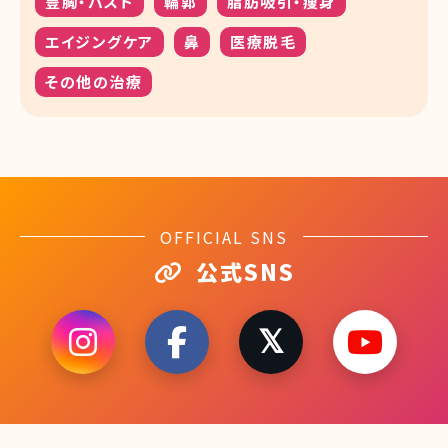
豊胸・バスト
輪郭
脂肪吸引・痩身
エイジングケア
鼻
医療脱毛
その他の治療
OFFICIAL SNS
公式SNS