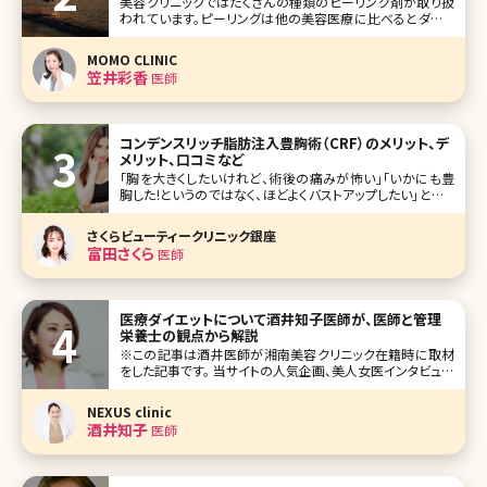
美容クリニックではたくさんの種類のピーリング剤が取り扱
われています。ピーリングは他の美容医療に比べるとダウン
タイムや痛みが少ないことから初めての施術でも手を伸ばし
やすく、読者の中にも受けたことがある方は多くいらっしゃる
MOMO CLINIC
かと思います。 ひとえにピーリングといってもシミでお悩み
笠井彩香
医師
の方、ニキビでお悩み
コンデンスリッチ脂肪注入豊胸術（CRF）のメリット、デ
メリット、口コミなど
「胸を大きくしたいけれど、術後の痛みが怖い」「いかにも豊
胸した!というのではなく、ほどよくバストアップしたい」という
人から注目を集めているのが、コンデンスリッチ豊胸術です。
見た目や手触りが自然、ダウンタイムが短いなど、さまざまな
さくらビューティークリニック銀座
メリットがあると言われているコンデンスリッチ豊胸がどんな
富田さくら
医師
方法なのか、デメ
医療ダイエットについて酒井知子医師が、医師と管理
栄養士の観点から解説
※この記事は酒井医師が湘南美容クリニック在籍時に取材
をした記事です。 当サイトの人気企画、美人女医インタビュー
でも様々な美容医療について興味深いお話をしてくださった
酒井先生ですが、今回は医師、管理栄養士として両方の観点
NEXUS clinic
から医療ダイエットについて掘り下げてお話を伺いました。
酒井知子
医師
体型別にお薦めの食