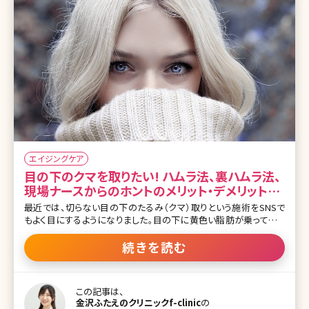
エイジングケア
目の下のクマを取りたい! ハムラ法、裏ハムラ法、
現場ナースからのホントのメリット・デメリット解
説
最近では、切らない目の下のたるみ（クマ）取りという施術をSNSで
もよく目にするようになりました。目の下に黄色い脂肪が乗っている
動画を目にした方も多くいると思います。そういった動画や投稿では、
目の下にある眼下脂肪というものを除去しています。SNSで目にする
続きを読む
だけでなく、目元のクマ治療は実際にとても人気の高い治療になっ
ています。 日本人を含めたアジア人では、骨格的に頬の骨よりも眼球
が前に出ている方がおり、そのような方では10代から目の下の膨ら
この記事は、
みによるクマが気になってしまいます。そのため、筆者がカウンセリン
金沢ふたえのクリニックf-clinic
の
グ相談を受ける方は40代以上の方が多いのですが、10代や20代の