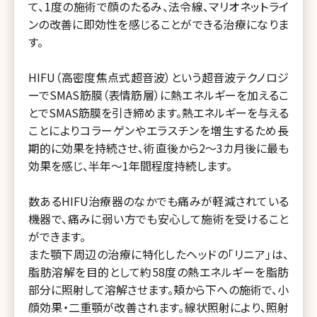
て、1度の施術で顔のたるみ、法令線、マリオネットライ
ンの改善に即効性を感じることができる治療になりま
す。
HIFU（高密度焦点式超音波）という超音波テクノロジ
ーでSMAS筋膜（表情筋層）に熱エネルギーを加えるこ
とでSMAS筋膜を引き締めます。熱エネルギーを与える
ことによりコラーゲンやエラスチンを増生するため長
期的に効果を持続させ、術直後から2～3カ月後に最も
効果を感じ、半年～1年間程度持続します。
数あるHIFU治療器のなかでも痛みが軽減されている
機器で、痛みに弱い方でも安心して施術を受けること
ができます。
また顎下周辺の治療に特化したヘッドの「リニア」は、
脂肪溶解を目的として約58度の熱エネルギーを脂肪
部分に照射して溶解させます。頬から下への施術で、小
顔効果・二重顎が改善されます。線状照射により、照射