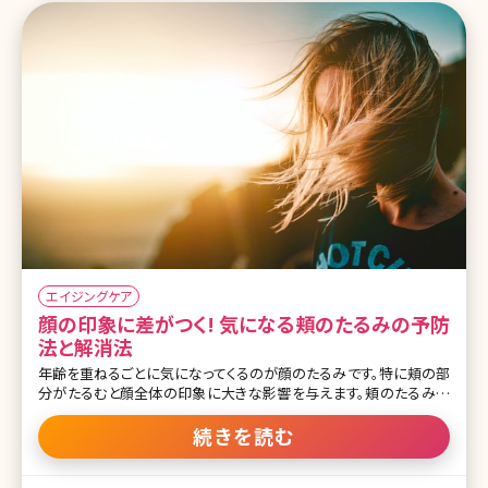
エイジングケア
顔の印象に差がつく! 気になる頬のたるみの予防
法と解消法
年齢を重ねるごとに気になってくるのが顔のたるみです。特に頬の部
分がたるむと顔全体の印象に大きな影響を与えます。頬のたるみが
目立ってしまうと実年齢よりも上に見られてしまう原因にもなりま
す。「いつまでも若々しい印象でいたい」。 これは男女問わず、多くの人
続きを読む
にとって共通の希望かと思います。たるみを全くもってゼロにすると
いうのは不可能ですが、年齢よりも若く見られるために有効な頬のた