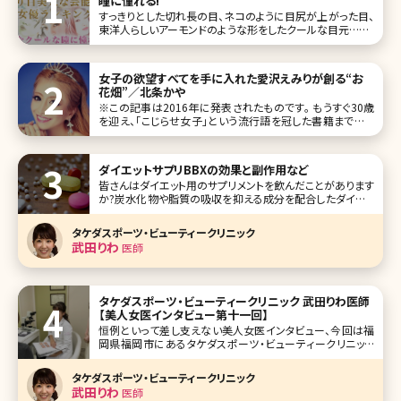
瞳に憧れる!
すっきりとした切れ長の目、ネコのように目尻が上がった目、
東洋人らしいアーモンドのような形をしたクールな目元……。
一重でも二重でも「きりっとしたつり目に憧れる」という人は
多いのではないでしょうか。 きりっとした印象の目元にしたい
なら、目尻切開や目尻靭帯移動術という方法があります。目
女子の欲望すべてを手に入れた愛沢えみりが創る“お
尻切開は目
花畑”／北条かや
※この記事は2016年に発表されたものです。 もうすぐ30歳
を迎え、「こじらせ女子」という流行語を冠した書籍まで出し
てしまった私だが、本当は「こじらせ」なんて言葉から程遠い
存在になりたかった。思春期からずっと、ギャルに憧れ、キャ
バ嬢に憧れ、キラキラした女
ダイエットサプリBBXの効果と副作用など
皆さんはダイエット用のサプリメントを飲んだことがあります
か?炭水化物や脂質の吸収を抑える成分を配合したダイエッ
トサポートサプリメントはいくつもありますが、体重を維持す
る程度の効果しかないと感じている方が多いのではないでし
タケダスポーツ・ビューティークリニック
ょうか。そこで、是非チェックしてほしいのが美容クリニックで
武田りわ
医師
処方されるダイエット
タケダスポーツ・ビューティークリニック 武田りわ医師
【美人女医インタビュー第十一回】
恒例といって差し支えない美人女医インタビュー、今回は福
岡県福岡市にあるタケダスポーツ・ビューティークリニック
の皮膚科・美容皮膚科部門の院長である武田りわ先生です。
美容皮膚科を通して、肌のことだけでなく、女性の生き方自
タケダスポーツ・ビューティークリニック
体をサポートしようとする姿勢が強く見えたインタビューでし
武田りわ
医師
た。それではどうぞ!