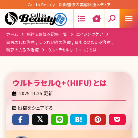
Call to Beauty - 医師監修の美容医療メディア
Search:
ホーム
施術＆お悩み記事一覧
エイジングケア
目尻のしわ治療
ほうれい線の治療
目もとのたるみ治療
輪郭のたるみ治療
ウルトラセルQ+（HIFU）とは
ウルトラセルQ+（HIFU）
とは
2025.11.25 更新
投稿をシェアする：