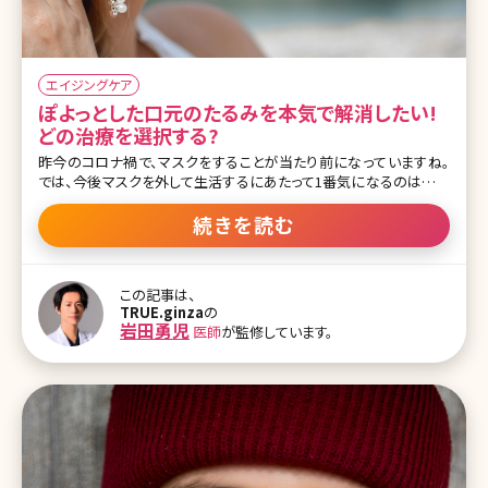
エイジングケア
ぽよっとした口元のたるみを本気で解消したい!
どの治療を選択する?
昨今のコロナ禍で、マスクをすることが当たり前になっていますね。
では、今後マスクを外して生活するにあたって1番気になるのは目の
下からフェイスラインまでの中顔面及び下顔面です。特に、ほうれい
線や口元のぽよっとしたたるみで悩まれている方が多いです。ダイエ
続きを読む
ットで改善すると思っても効果がなかったり、そればかりか歳を重ね
るにつれ増悪したかな?なんて方もいるかもしれません。今回は、そ
んな口横のなかなか落ちないぽよっとしたたるみについて解説して
この記事は、
いきます。 顔のマッサージや筋トレなどYouTubeやInstagramで様々
TRUE.ginza
の
なものが紹介されていますが、美容看護師として言わせていただくと
岩田勇児
医師
が監修しています。
それでは口元のぽよっとしたたるみには効果が薄く改善はほぼしな
いと考えられます。なぜなら、口横は筋肉がつきにくく脂肪のボリュー
ム・下垂だけではなく、皮膚の下垂にも原因があるからです。 【監修
医師からのワンポイント】たる