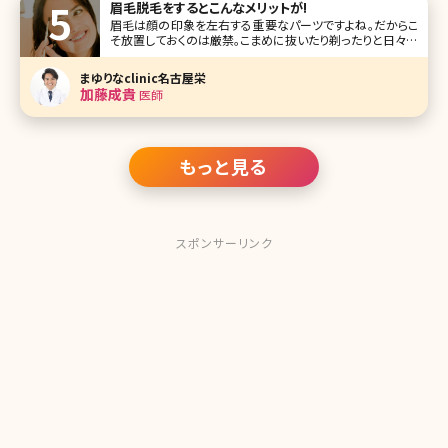
眉毛脱毛をするとこんなメリットが!
眉毛は顔の印象を左右する重要なパーツですよね。だからこ
そ放置しておくのは厳禁。こまめに抜いたり剃ったりと日々の
ケアが必須です。ただケアの重要性は分かっていながらも
「あぁ、なんて手間なんだろう……」「数日前にきれいにしたの
まゆりなclinic名古屋栄
にもうのびてきてる……」「気をつけてやっていたのに失敗し
加藤成貴
医師
ちゃった……」と眉毛の処
もっと見る
スポンサーリンク