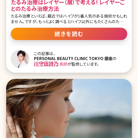
たるみ治療はレイヤー（層）で考える! レイヤーご
とのたるみ治療方法
たるみ治療といえば、最近ではハイフが1番人気のある施術かもしれ
ません。ですが、もっとよく調べるとハイフ以外にもたくさんのたるみ
治療があることに気がつくと思います。超音波、RF、ヒアルロン
酸……一体自分的にはどれがたるみに効果のある治療なのか、調
続きを読む
べても一般の方が理解するのはとても難しいと思います。 多くの治療
を比較して、どの治療が自分に1番効果があるのか、皆さん迷ってし
まうのではないでしょうか? 今回はそんなたるみ治療難民の皆さま
この記事は、
に、クリニックではどういった考え方でたるみ治療を提案しているの
PERSONAL BEAUTY CLINIC TOKYO 銀座
の
か、ドクターはどこを診てたるみ治療をすすめているのか、そのひとつ
川守田詩乃
医師
が監修しています。
の極意をお伝えしていきます。 【監修医師からのワンポイント】たるみ
は年齢とともに進行し、誰しも避けられない変化です。たるみを完全
に元通りにすることは難しいですが、個人に合った治療方法により、
大きく改善したり予防的な効果が期待でき