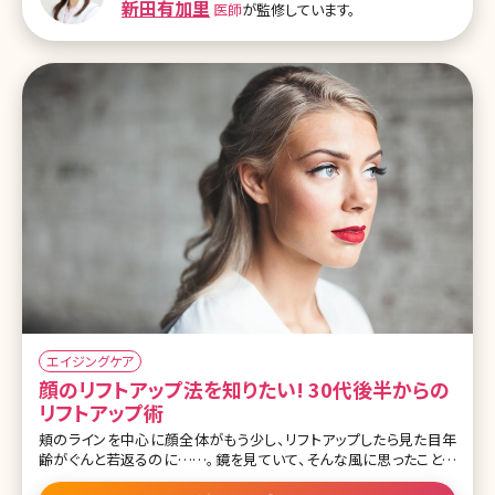
新田有加里
医師
が監修しています。
若い方も少なくありません。 もちろん、骨格的な要因ではなく色素沈
着や血流が悪いことが原因である色クマで悩んでいる方もいます。そ
のような場合はオペではなくスキンケアや外用薬を提案させていた
だき改善することも多くありますので
エイジングケア
顔のリフトアップ法を知りたい! 30代後半からの
リフトアップ術
頬のラインを中心に顔全体がもう少し、リフトアップしたら見た目年
齢がぐんと若返るのに……。鏡を見ていて、そんな風に思ったことは
ありませんか?エイジングサインの中でもコスメやサプリメントなどで