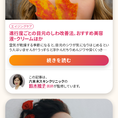
エイジングケア
進行度ごとの目元のしわ改善法。おすすめ美容
液・クリームほか
空気が乾燥する季節になると、目元のシワが気になりはじめるとい
う人はいませんか?うっすらと浮かんだちりめんジワや深くくっきりと
刻まれたしわが気になって、思い切り笑うことができないという方も
いるかもしれませんね。でも、目元のしわは初期段階でケアを始めれ
続きを読む
ば、深いしわになるのを防ぐことも不可能ではありません。ここで目
元のしわを改善するための方法について、しわの進行具合ごとに詳
しく解説していきます。 目次 1.目元のしわってなぜできるの? 1-1.目
この記事は、
元のしわができる原因とは 1-2.目の疲れやこんな習慣が原因になる
六本木スキンクリニック
の
ことも 2.目元のしわを改善する方法 2-1.目元のしわを改善するコス
鈴木稚子
医師
が監修しています。
メ 2-2.美容外科でのケア 13.まとめ 1.目元のしわってなぜできるの?
カラスの足跡とも呼ばれる目元のシワ。笑ったときにできる「ハッピー
ライン」とポジティブにとらえる人もいます