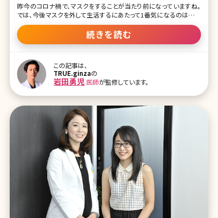
昨今のコロナ禍で、マスクをすることが当たり前になっていますね。
では、今後マスクを外して生活するにあたって1番気になるのは目の
下からフェイスラインまでの中顔面及び下顔面です。特に、ほうれい
線や口元のぽよっとしたたるみで悩まれている方が多いです。ダイエ
続きを読む
ットで改善すると思っても効果がなかったり、そればかりか歳を重ね
るにつれ増悪したかな?なんて方もいるかもしれません。今回は、そ
んな口横のなかなか落ちないぽよっとしたたるみについて解説して
この記事は、
いきます。 顔のマッサージや筋トレなどYouTubeやInstagramで様々
TRUE.ginza
の
なものが紹介されていますが、美容看護師として言わせていただくと
岩田勇児
医師
が監修しています。
それでは口元のぽよっとしたたるみには効果が薄く改善はほぼしな
いと考えられます。なぜなら、口横は筋肉がつきにくく脂肪のボリュー
ム・下垂だけではなく、皮膚の下垂にも原因があるからです。 【監修
医師からのワンポイント】たる