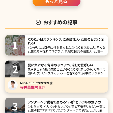
もっと見る
おすすめの記事
なりたい目元ランキング。この芸能人・女優の目元に憧
れる!
パッチリした目元に憧れる女性は少なくありません。そんな
女性たちが憧れてやまない、素敵な目元の芸能人・女優をラ
ンキングにしました!ランキングに出ている芸能人・女優さん
の目元に憧れて、まねっこメイクをしている女性も多いので
は? 1位北川景子 この投稿をInstagramで見
夏に気になる背中のぶつぶつ。治し方総ざらい
肌を露出する服を着ることが多くなる夏。新しく買った背中の
開いたワンピースやカットソーを着てみて、背中にぶつぶつが
できていて慌ててしまった……そんな経験はありませんか?薄
着の季節になると背中は人目につきやすいものの普段、自
MiSA Clinic六本木本院
分では目にすることが少なく、お手入れ不足になりがちなパ
寺井美佐栄
医師
ーツでもあります。ここで
アンダーヘア脱毛で高める“いざ”という時の女子力
少し前まで、ハリウッドセレブやグラビアモデルなど、一部の
女性の間で行われていたアンダーヘアの脱毛。しかし、最近