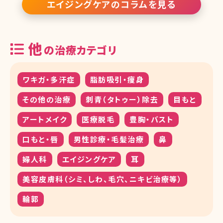
エイジングケアのコラムを見る
他
の治療カテゴリ
ワキガ・多汗症
脂肪吸引・痩身
その他の治療
刺青（タトゥー）除去
目もと
アートメイク
医療脱毛
豊胸・バスト
口もと・唇
男性診療・毛髪治療
鼻
婦人科
エイジングケア
耳
美容皮膚科（シミ、しわ、毛穴、ニキビ治療等）
輪郭