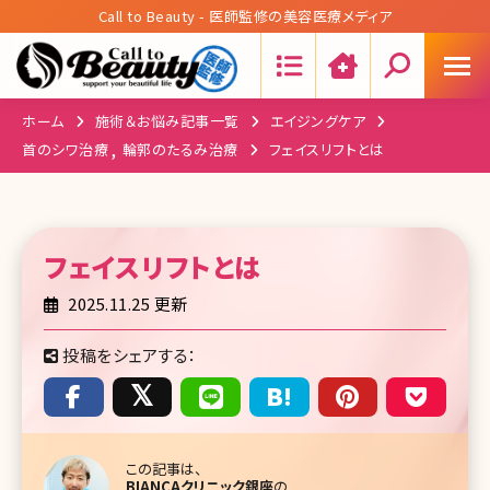
Call to Beauty - 医師監修の美容医療メディア
Search:
ホーム
施術＆お悩み記事一覧
エイジングケア
首のシワ治療
輪郭のたるみ治療
フェイスリフトとは
フェイスリフト
とは
2025.11.25 更新
投稿をシェアする：
この記事は、
BIANCAクリニック銀座
の