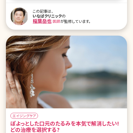
合理的に若返りを実現させるビスタシェイプ(VISTA-Shape)という治
療法が登場してきました。 それでは、ヒアルロン酸注入とはどのよう
この記事は、
な施術かおさらいをするとともに、その効果や特徴、最新のビスタシ
いなばクリニック
の
ェイプについて解説します。 ヒアルロン酸注入の効果と特徴とは? ヒ
稲葉岳也
医師
が監修しています。
アルロン酸注入は、メスを使用することなく注射針でヒアルロン酸を
皮下に注入し、鼻や顎の形成、そして、気になるシワの部分に注入す
ることにより、シワの溝を目立たなくする効果を持っています。また、ヒ
アル
エイジングケア
ぽよっとした口元のたるみを本気で解消したい!
どの治療を選択する?