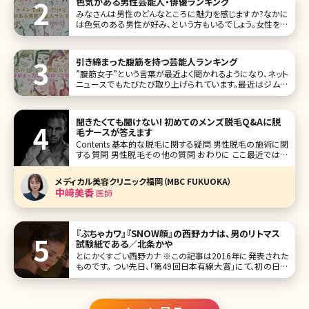
色気がある男性芸能人・俳優ランキング
みなさんは男性のどんなところに魅力を感じますか?なかに
は色気のある男性が好み、という方もいるでしょう。女性を惹
きつける色気を持つのは、外見が良い男性だけではありませ
ん。決してイケメンではないけれど、大人の色気を感じさせる
男性も存在します。色気という魅力は、テレビというスクリー
引き締まった腹筋を持つ芸能人ランキング
ンを通じても伝わってく
”腹筋女子”という言葉が最近よく聞かれるようになり、ネット
ニュースでもたびたび取り上げられています。最近はジムな
どに通いながら体を鍛えて、腹筋が割れている女性も多いと
いいます。女性の場合は腹筋をすると便秘に効いたり、くびれ
などにも効果的ということもあり、美を意識する人にはトレ
聞きたくても聞けない! 初めてのメンズ脱毛Q&Aに脱
ンドとなりつつある”引き
毛ナースが答えます
Contents 基本的な脱毛に関する疑問 男性脱毛の施術に関
する質問 男性脱毛その他の質問 おわりに ここ最近では数
年前と比較すると、男女ともに医療脱毛をしている方が増え
ており、施術を受ける年齢層も低下してきています。 女性の
メディカル美容クリニック福岡（MBC FUKUOKA）
脱毛が飽和してきている一方で、男性はまだ
中﨑美香
医師
『ぶちゃカワ』『SNOW顔』の西野カナは、男のリトマス
試験紙である／北条かや
とにかくすごい西野カナ ※この記事は2016年に発表された
ものです。 つい先日、「第49回日本有線大賞」にて、初の日本
有線大賞を受賞した西野カナ。デビューした10代の頃から、
一貫して恋する女の子の気持ちを絶妙な歌詞とメロディー
にのせて歌い続ける。男女ともにファンが多い。なんとなく凄
いのだろう、