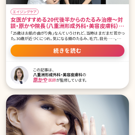
エイジングケア
女医がすすめる20代後半からのたるみ治療〜対
談・原かや院長（八重洲形成外科・美容皮膚科）✕
北条かや〜
「25歳はお肌の曲がり角」なんていうけれど、当時はまだまだ若かっ
た。30歳が近づくにつれ、気になる頬のたるみ、毛穴、目元……。アン
チエイジングを始めるにはまだ早い気がするけれど、どんなケアをす
ればいいの?美容皮膚科・外科って怖くない?そんな疑問を解決すべ
続きを読む
く、八重洲形成外科・美容皮膚科院長の原かや先生にお話を伺ってき
ました。奇しくも先生は、インタビュアーの北条かやと同じ「かや」とい
うお名前。勝手にご縁を感じ、対談は大盛り上がり。原かや先生にた
この記事は、
っぷり、「ためになるアンチエイジングの話」を聞いてきましたよ!前
八重洲形成外科・美容皮膚科
の
編、後編に分けてお届けします。 ▼原かや先生、北条かやさん対談記
原かや
医師
が監修しています。
事の後編や他の記事はこちら [ctb column] 若い人には、シミではな
くたるみの治療がおすすめ 北条かや（以下H）：先生は、形成外科の
プロ、かつレーザー専門医・指導医でいらっしゃいます。今日は色々
と、お肌のエ