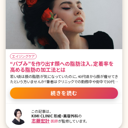
エイジングケア
“バブみ”を作り出す顔への脂肪注入。定着率を
高める脂肪の加工法とは
若い頃は顔の脂肪が気になっていたのに、40代頃から顔が痩せてき
たという方いませんか?筆者はクリニックでの勤務中や街中で30代以
上の方を毎日何十人も見ていますが、お顔のボリュームがある方よ
りも痩せていて骨張ってきている方がほとんどを占めています。 た
続きを読む
だ、本人はあまり気づいておらず、顔が痩せたのは長年のコンプレッ
クスがなくなってよかったと言われる方も中にはいます。丸かった顔
がスッキリすると嬉しくなるのは筆者も経験があります。 ただ、顔が
この記事は、
痩せてしまうと老けて見えるという意外と知られていないデメリット
KIMI CLINIC 形成・美容外科
の
があるのです。コケ顔（痩せたお顔）はやつれて疲れたように見えた
志藤宏計
医師
が監修しています。
り、ネガティブな印象を与えてしまうため、適度に女性らしい丸みの
あるカーブをお顔につけてあげると多幸感のある女性らしいふっくら