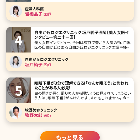
では一般の女性の間でもVIO脱毛と呼ばれるデリケートゾー
ンを含めたアンダーヘアの脱毛を考える人が増えています。
産婦人科医
実際に施術を受けた人からは「快適すぎる!」という声も。ここ
岩橋晶子
医師
でもはや女性の新しい常
自由が丘ロジエクリニック 坂戸純子医師【美人女医イ
ンタビュー第二十一回】
美人女医インタビュー、今回は東京で昔から人気の街、目黒
区の自由が丘にある自由が丘ロジエクリニックの坂戸純子
院長です。 大学は建築学科に入り、そこから医学部を受け直
したという珍しい経歴。美容医療に対する並々ならぬ熱い思
自由が丘ロジエクリニック
いを語ってくれました。 ご自身の結果がでた美容法を全公開!
坂戸純子
医師
ワークライフバランス
眼瞼下垂が3分で理解できる!「なんか眠そう」と言われ
たことがある人必見!
目の開きが悪く、周りの人から眠たそうに見られてしまうとい
う人は、眼瞼下垂（がんけんかすい）かもしれません。 今回
は、眼瞼下垂の原因や治療法、注意点について詳しく解説し
ていきたいと思います。 眼瞼下垂とは 眼瞼下垂とは、まぶた
牧野美容クリニック
が
牧野太郎
医師
もっと見る