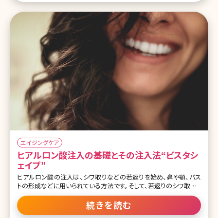
とした雰囲気になります。 顔は加齢によって骨密度が減少したりする
ことで骨が小さくなり、脂肪が減っ
エイジングケア
ヒアルロン酸注入の基礎とその注入法“ビスタシ
ェイプ”
ヒアルロン酸の注入は、シワ取りなどの若返りを始め、鼻や顎、バス
トの形成などに用いられている方法です。そして、若返りのシワ取りと
いえば、ボツリヌス治療（ボトックス）もよく知られていますね。ヒアル
ロン酸注入やボツリヌス治療はそれぞれに異なった特徴を持ち、そ
続きを読む
れぞれに若返りのシワ取りを実現させる方法ですが、現在では、より