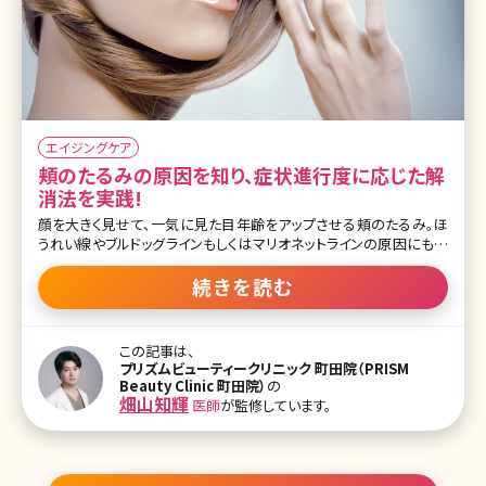
エイジングケア
頬のたるみの原因を知り、症状進行度に応じた解
消法を実践!
顔を大きく見せて、一気に見た目年齢をアップさせる頬のたるみ。ほ
うれい線やブルドッグラインもしくはマリオネットラインの原因にもな
り、頬がたるんでいるだけで、10歳以上老けて見られてしまうことも
あります。加齢による肌の衰えが大きな原因ですが、実はそれ以外に
続きを読む
も頬のたるみが起こる理由があります。ここでは頬がたるむ原因や改
善方法についてお話していきます。 【監修医師からのワンポイント】頬
のたるみ方は遺伝します。皆さんも、皆さんのご両親のような顔にだ
この記事は、
んだんなっていきます。たるみの原因は皮膚・脂肪・筋肉・骨格による
プリズムビューティークリニック 町田院（PRISM
ものなど多岐にわたります。信頼できるドクターに診てもらい適切な
Beauty Clinic 町田院）
の
治療を受けましょう。 目次 1.頬のたるみって? 1-1.頬のたるみって？
畑山知輝
医師
が監修しています。
1-2.頬のたるみが起こる原因 2.頬のたるみを改善する方法 2-1.頬の
たるみを改善するコスメ 2-2