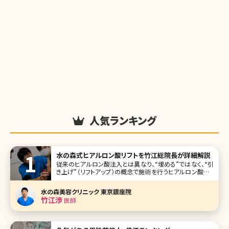
人気ランキング
水の森式ヒアルロン酸リフトを竹江総院長が詳細解説
従来のヒアルロン酸注入とは異なり、“埋める”ではなく、“引
き上げ”（リフトアップ）の概念で施術を行うヒアルロン酸リフ
ト。現在テレビや雑誌でも取り上げられ、注目されています。
水の森美容外科総院長の竹江先生にヒアルロン酸リフトに
水の森美容クリニック 東京銀座院
ついて、他のエイジング治療との比較もまじえながら、わかり
竹江渉
医師
やすく解説していただ