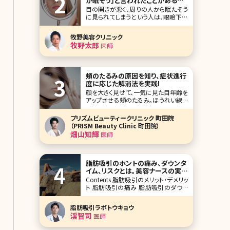
か眠そう」と言われたことがある人
必見!
目の開きが悪く、周りの人から眠たそう
に見られてしまうという人は、眼瞼下垂
（がんけんかすい）かもしれません。 今
回は、眼瞼下垂の原因や治療法、注意
牧野美容クリニック
点について詳しく解説していきたいと思
牧野太郎
医師
います。 眼瞼下垂とは 眼瞼下垂とは、
まぶたが
頬のたるみの原因を知り、症状進行
度に応じた解消法を実践!
顔を大きく見せて、一気に見た目年齢を
アップさせる頬のたるみ。ほうれい線や
ブルドッグラインもしくはマリオネットラ
インの原因にもなり、頬がたるんでいる
プリズムビューティークリニック 町田院
だけで、10歳以上老けて見られてしま
（PRISM Beauty Clinic 町田院）
うこともあります。加齢による肌の衰え
畑山知輝
医師
が大きな原因ですが、実はそれ以外に
も頬のたるみが起こる理由があります。
ここでは頬が
脂肪吸引のホントの痛み、ダウンタ
イム、リスクとは。美容ナースの実体
験、介助から解説
Contents 脂肪吸引のメリット・デメリッ
ト 脂肪吸引の痛み 脂肪吸引のダウン
タイム 脂肪吸引のリスク まとめ 筆者
は美容クリニックに勤務してから、様々
脂肪吸引ラボトウキョウ
な美容医療による治療を行ってきまし
渓智司
医師
た。肌のコンプレックスが大きかったた
め、美容皮膚治療やスキンケ