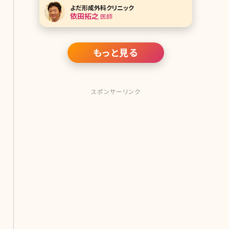
美容液を使ったことのある方も多いの
よだ形成外科クリニック
ではないでしょうか。このオバジシリー
依田拓之
医師
ズのワンランク上のライン、オバジメデ
ィカルの中で人気が高いのが「オバジ
ニューダーム」です。効果が高いもの
の、ダウン
もっと見る
スポンサーリンク