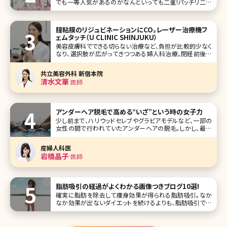
でも一等人気があるのがなんといっても二重!パッチリ二重
に憧れて、アイメイクをしたことがある人もいるのではないで
しょうか。 ここでは、そんな惚れ惚れするような二重がきれい
な芸能人をランキングTOP10にしてまとめています。 第1位
膣粘膜のリジュビネーションにCO₂レーザー治療機フ
橋本環
ェムタッチ（U CLINIC SHINJUKU）
美容皮膚科でできる切らない治療など、負担が比較的少なく
なり、選択肢が広がってきつつある婦人科治療。閉経前後の
女性、産後の女性、ホルモンバランスを崩した若い女性のデリ
ケートゾーンの悩みを解消するレーザー治療機の「フェムタ
共立美容外科 新宿本院
ッチ」について、U CLINIC SHINJUKU（ユークリニック新宿）の
清水文華
医師
日原文華
アンダーヘア脱毛で高める“いざ”という時の女子力
少し前まで、ハリウッドセレブやグラビアモデルなど、一部の
女性の間で行われていたアンダーヘアの脱毛。しかし、最近
では一般の女性の間でもVIO脱毛と呼ばれるデリケートゾー
ンを含めたアンダーヘアの脱毛を考える人が増えています。
産婦人科医
実際に施術を受けた人からは「快適すぎる!」という声も。ここ
岩橋晶子
医師
でもはや女性の新しい常
脂肪吸引の経過がよくわかる画像つきブログ10選!
確実に脂肪を除去して痩身効果が得られる脂肪吸引。なか
なか効果が出ないダイエットを続けるよりも、脂肪吸引で手
っ取り早く痩せたいけど、なかなか手術を受ける勇気が出な
いという方が多いのではないでしょうか。 脂肪吸引は皮膚か
らカニューレを通し、脂肪を吸引して部分痩身やボティライン