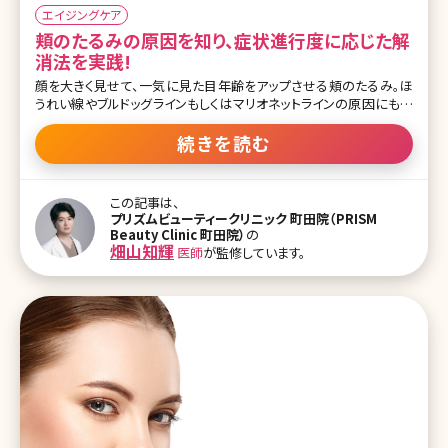
エイジングケア
頬のたるみの原因を知り、症状進行度に応じた解
消法を実践!
顔を大きく見せて、一気に見た目年齢をアップさせる頬のたるみ。ほ
うれい線やブルドッグラインもしくはマリオネットラインの原因にもな
り、頬がたるんでいるだけで、10歳以上老けて見られてしまうことも
あります。加齢による肌の衰えが大きな原因ですが、実はそれ以外に
続きを読む
も頬のたるみが起こる理由があります。ここでは頬がたるむ原因や改
善方法についてお話していきます。 【監修医師からのワンポイント】頬
のたるみ方は遺伝します。皆さんも、皆さんのご両親のような顔にだ
この記事は、
んだんなっていきます。たるみの原因は皮膚・脂肪・筋肉・骨格による
プリズムビューティークリニック 町田院（PRISM
ものなど多岐にわたります。信頼できるドクターに診てもらい適切な
Beauty Clinic 町田院）
の
治療を受けましょう。 目次 1.頬のたるみって? 1-1.頬のたるみって？
畑山知輝
医師
が監修しています。
1-2.頬のたるみが起こる原因 2.頬のたるみを改善する方法 2-1.頬の
たるみを改善するコスメ 2-2