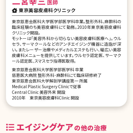
二宮幸三
医師
東京美容皮膚科クリニック
東京慈恵会医科大学医学部医学科卒業。整形外科、麻酔科の
臨床経験のち美容皮膚科にて勤務。2010年東京美容皮膚科
クリニック開設。
モットーは「美容外科から切らない美容皮膚科医療へ」。ウル
セラ、サーマクールなどのアンチエイジング機器に造詣が深
い。またレーザー治療やメディカルエステも行い、幅広い美容
皮膚科メニューを提供しています。ウルセラ認定医、サーマク
ール認定医、スマスセラ指導医取得。
東京慈恵会医科大学医学部医学科 卒業
慈恵医大病院 整形外科･麻酔科にて臨床研修終了
東京慈恵会医科大学解剖学講座第一 所属
Medical Plastic Surgery Clinicで従事
Central Clinic 美容外来 開設
2010年 東京美容皮膚科Clinic 開設
エイジングケア
の他の治療