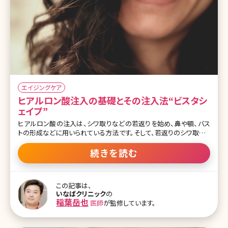
エイジングケア
ヒアルロン酸注入の基礎とその注入法“ビスタシ
ェイプ”
ヒアルロン酸の注入は、シワ取りなどの若返りを始め、鼻や顎、バス
トの形成などに用いられている方法です。そして、若返りのシワ取りと
いえば、ボツリヌス治療（ボトックス）もよく知られていますね。ヒアル
ロン酸注入やボツリヌス治療はそれぞれに異なった特徴を持ち、そ
続きを読む
れぞれに若返りのシワ取りを実現させる方法ですが、現在では、より
合理的に若返りを実現させるビスタシェイプ(VISTA-Shape)という治
療法が登場してきました。 それでは、ヒアルロン酸注入とはどのよう
この記事は、
な施術かおさらいをするとともに、その効果や特徴、最新のビスタシ
いなばクリニック
の
ェイプについて解説します。 ヒアルロン酸注入の効果と特徴とは? ヒ
稲葉岳也
医師
が監修しています。
アルロン酸注入は、メスを使用することなく注射針でヒアルロン酸を
皮下に注入し、鼻や顎の形成、そして、気になるシワの部分に注入す
ることにより、シワの溝を目立たなくする効果を持っています。また、ヒ