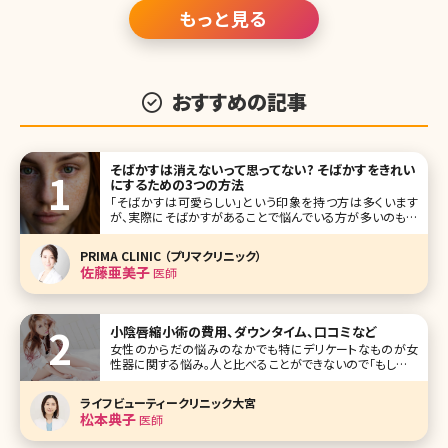
を整える外科手術です。
もっと見る
おすすめの記事
そばかすは消えないって思ってない? そばかすをきれい
にするための3つの方法
「そばかすは可愛らしい」という印象を持つ方は多くいます
が、実際にそばかすがあることで悩んでいる方が多いのも事
実。「小さい頃はそばかすって言えたけど、大人になったらた
だのシミって思われる」、そんな友達の発言を聞くこともしば
PRIMA CLINIC （プリマクリニック）
しばあります。でも現代の美容医療ならそばかすだってきれ
佐藤亜美子
医師
いに治療することが可能なの
小陰唇縮小術の費用、ダウンタイム、口コミなど
女性のからだの悩みのなかでも特にデリケートなものが女
性器に関する悩み。人と比べることができないので「もしかし
たらみんなと違うのかな?」という不安を抱えている人が意外
に多いのです。なかでも小陰唇（しょういんしん）の肥大や左
ライフビューティークリニック大宮
右差などは意外と多い悩み。ここでは気になるけれど、なか
松本典子
医師
なか人に聞けない「小陰唇縮