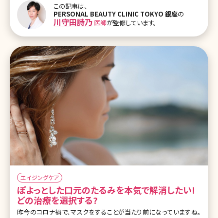
この記事は、
に、クリニックではどういった考え方でたるみ治療を提案しているの
PERSONAL BEAUTY CLINIC TOKYO 銀座
の
か、ドクターはどこを診てたるみ治療をすすめているのか、そのひとつ
川守田詩乃
医師
が監修しています。
の極意をお伝えしていきます。 【監修医師からのワンポイント】たるみ
は年齢とともに進行し、誰しも避けられない変化です。たるみを完全
に元通りにすることは難しいですが、個人に合った治療方法により、
大きく改善したり予防的な効果が期待でき
エイジングケア
ぽよっとした口元のたるみを本気で解消したい!
どの治療を選択する?
昨今のコロナ禍で、マスクをすることが当たり前になっていますね。