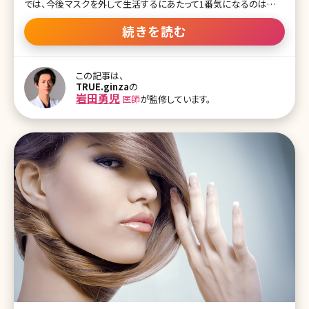
では、今後マスクを外して生活するにあたって1番気になるのは目の
下からフェイスラインまでの中顔面及び下顔面です。特に、ほうれい
線や口元のぽよっとしたたるみで悩まれている方が多いです。ダイエ
続きを読む
ットで改善すると思っても効果がなかったり、そればかりか歳を重ね
るにつれ増悪したかな?なんて方もいるかもしれません。今回は、そ
んな口横のなかなか落ちないぽよっとしたたるみについて解説して
この記事は、
いきます。 顔のマッサージや筋トレなどYouTubeやInstagramで様々
TRUE.ginza
の
なものが紹介されていますが、美容看護師として言わせていただくと
岩田勇児
医師
が監修しています。
それでは口元のぽよっとしたたるみには効果が薄く改善はほぼしな
いと考えられます。なぜなら、口横は筋肉がつきにくく脂肪のボリュー
ム・下垂だけではなく、皮膚の下垂にも原因があるからです。 【監修
医師からのワンポイント】たる