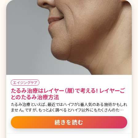
アル
エイジングケア
たるみ治療はレイヤー（層）で考える! レイヤーご
とのたるみ治療方法
たるみ治療といえば、最近ではハイフが1番人気のある施術かもしれ
ません。ですが、もっとよく調べるとハイフ以外にもたくさんのたるみ
治療があることに気がつくと思います。超音波、RF、ヒアルロン
酸……一体自分的にはどれがたるみに効果のある治療なのか、調
続きを読む
べても一般の方が理解するのはとても難しいと思います。 多くの治療
を比較して、どの治療が自分に1番効果があるのか、皆さん迷ってし
まうのではないでしょうか? 今回はそんなたるみ治療難民の皆さま