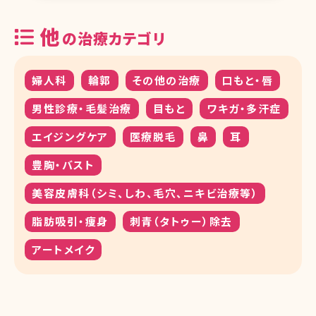
他
の治療カテゴリ
婦人科
輪郭
その他の治療
口もと・唇
男性診療・毛髪治療
目もと
ワキガ・多汗症
エイジングケア
医療脱毛
鼻
耳
豊胸・バスト
美容皮膚科（シミ、しわ、毛穴、ニキビ治療等）
脂肪吸引・痩身
刺青（タトゥー）除去
アートメイク