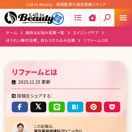
Call to Beauty - 医師監修の美容医療メディア
Search:
ホーム
施術＆お悩み記事一覧
エイジングケア
ほうれい線の治療
目もとのたるみ治療
リファームとは
リファーム
とは
2025.11.25 更新
投稿をシェアする：
この記事は、
東京美容皮膚科クリニック
の