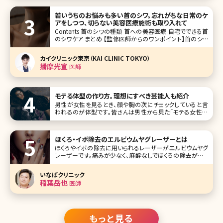
若いうちのお悩みも多い首のシワ。忘れがちな日常のケ
アをしつつ、切らない美容医療施術も取り入れて
Contents 首のシワの種類 首への美容医療 自宅でできる首
のシワケア まとめ 【監修医師からのワンポイント】首のシワ
は加齢だけでなく姿勢や癖など日常習慣の影響も大きい部
位です。深くなる前ほど改善しやすいため、まずは保湿や紫外
カイクリニック東京（KAI CLINIC TOKYO）
線対策を習慣づけましょう。美容医療では、ダウンタ
播摩光宣
医師
モテる体型の作り方。理想にすべき芸能人も紹介
男性が女性を見るとき、顔や胸の次にチェックしていると言
われるのが体型です。皆さんは男性から見た「モテる女性の
体型」はどんなスタイルだと思いますか?ここでは女性と男性
で温度差がある本当のモテ体型とモテ体型に近づく方法に
ついて詳し
ほくろ・イボ除去のエルビウムヤグレーザーとは
ほくろやイボの除去に用いられるレーザーがエルビウムヤグ
レーザーです。痛みが少なく、麻酔なしでほくろの除去ができ
る唯一のレーザーであると言われています。単に「エルビウ
ムレーザー」と呼ばれることも。 「普通のヤグレーザーとどう
いなばクリニック
違うの?
稲葉岳也
医師
もっと見る