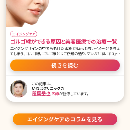
エイジングケア
ゴルゴ線ができる原因と美容医療での治療一覧
エイジングサインの中でも老けた印象とちょっと怖いイメージを与え
てしまう、ゴルゴ線。ゴルゴ線とはご存知の通り、マンガ『ゴルゴ13』の
主人公の顔にあるような、目頭から斜めに入るラインのことを指して
います。ゴルゴ線は疲れた印象を与え、老け顔に見せるだけではなく
続きを読む
女子力を半減させてしまう力のある、やっかいなサインです。ではゴ
ルゴ線の原因とゴルゴ線を消すための対策について詳しくお話して
いきます。 目次 1.女子力を半減させる!ゴルゴ線を消すには? 1-1.ゴル
この記事は、
ゴ線とは 1-2.ゴルゴ線ができる原因とは 1-3.ゴルゴ線は年齢を問わ
いなばクリニック
の
ずできる? 1-4.ゴルゴ線を消すセルフケア 2.美容外科・美容皮膚科で
稲葉岳也
医師
が監修しています。
ゴルゴ線を消す方法 2-1.ゴルゴ線を消す注入系の施術 2-2.ゴルゴ線
を消す機器を使った施術
エイジングケアのコラムを見る