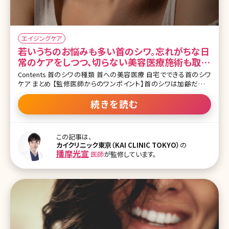
エイジングケア
若いうちのお悩みも多い首のシワ。忘れがちな日
常のケアをしつつ、切らない美容医療施術も取り
入れて
Contents 首のシワの種類 首への美容医療 自宅でできる首のシワ
ケア まとめ 【監修医師からのワンポイント】首のシワは加齢だけで
なく姿勢や癖など日常習慣の影響も大きい部位です。深くなる前ほど
改善しやすいため、まずは保湿や紫外線対策を習慣づけましょう。美
続きを読む
容医療では、ダウンタイムの短い注入治療から、たるみが目立つ方向
けのネックリフトなど切る施術まで、当院では幅広く対応しています。
大切なのは不自然さのない自然な美しさを作ることであり、その仕
この記事は、
上がりは医師の経験や審美眼によって変わります。施術を検討され
カイクリニック東京（KAI CLINIC TOKYO）
の
る際は、医師選びを慎重に行うことをお勧めします。 首をびよーんと
播摩光宣
医師
が監修しています。
引っ張る癖のある方いらっしゃいませんか?ドキッとしたそこのあな
た。首を見てみると、首のたるみやシワになっているかもしれません。
首は顔と繋がっているため鏡で目に入ることが多く、お悩みを相談さ
れるこ