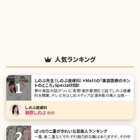
人気ランキング
しのぶ先生（しのぶ皮膚科）✕Mattの「美容医療のホン
トのところ」Special対談!
夢の美容対談がついに実現!東京都港区三田でしのぶ皮膚
科を開業、テレビをはじめメディア出演多数の美人女医・蘇
原しのぶ先生と『踊る！さんま御殿!!』『行列のできる法律の相
談所』などの出演で話題、モデル・アーティストのMatt氏が美
しのぶ皮膚科
容について縦横無尽に語り尽くします! ブレイク前からしのぶ
蘇原しのぶ
医師
皮膚科で
ぱっちり二重がきれいな芸能人ランキング
一重、奥二重などそれぞれ魅力的な瞳はありますが、その中