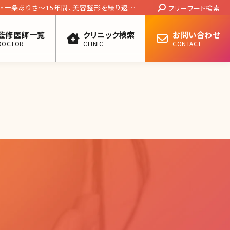
Search:
ル・一条ありさ～15年間、美容整形を繰り返し
フリーワード検索
の幸せの尺度～／北条かや
監修医師一覧
クリニック検索
お問い合わせ
DOCTOR
CLINIC
CONTACT