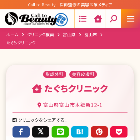
Call to Beauty - 医師監修の美容医療メディア
Search:
ホーム
クリニック検索
富山県
富山市
たぐちクリニック
形成外科
美容皮膚科
たぐちクリニック
富山県富山市本郷新12-1
クリニックをシェアする：