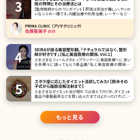
斑の特徴とその治療法とは
【監修医師からのワンポイント】 肝斑は完治が難しい、やっか
いなシミの一種です。内服治療や外用治療、レーザーなどを
組み合わせて複合的な治療が必要になります。ご自身でも
普段から紫外線ケアや、洗顔やメイクのときにこすらないよう
PRIMA CLINIC （プリマクリニック）
に注意するなど、肝斑を悪化させない工夫をしっかりと行っ
佐藤亜美子
医師
てくださいね。
SEIRAが語る美容整形観。「ナチュラルではなく、整形
顔が好きです」【私と美容医療の関係。Vol.1】
さまざまなフィールドのトップランナーに美容医療へに思い
を赤裸々に語ってもらう新企画「私と美容医療の関係。A
personal history of aesthetic medicine.」がスタート。第一
回目のゲストは、DJやインスタグラマーとして活躍されてい
るSEIRAさんです。 今まで数多
ズボラ度に応じたダイエット法試してみた! 【鈴木その
子式から脂肪溶解注射まで】
さまざまなダイエット法が現れては消えて行く中、ダイエット
食品や運動器具などを買い込んだまではよかったけれど、ど
れも長続きしなかった……。あなたももしかすると、その中の
一人かもしれませんね。 今回は、筆者（女性）である私が実際
に経験したダイエット法をご紹介します。これらのダイエット
法それぞれ
もっと見る