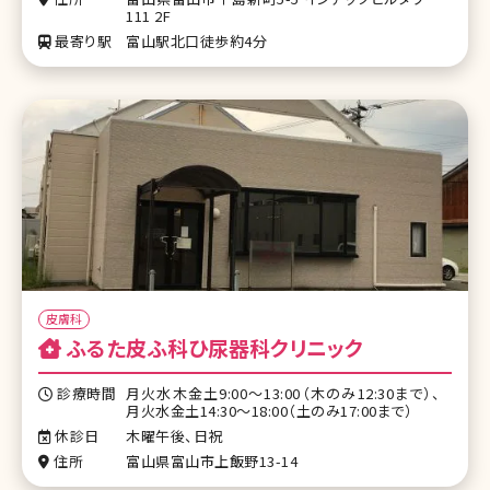
111 2F
最寄り駅
富山駅北口徒歩約4分
皮膚科
ふるた皮ふ科ひ尿器科クリニック
診療時間
月火水木金土9:00～13:00（木のみ12:30まで）、
月火水金土14:30～18:00（土のみ17:00まで）
休診日
木曜午後、日祝
住所
富山県富山市上飯野13-14