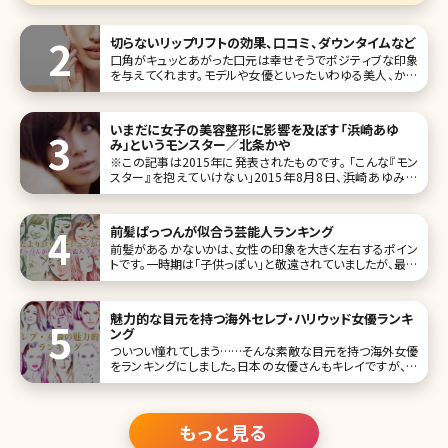
切らないリップリフトの効果、口コミ、ダウンタイムなど
口角がキュッとあがった口元は幸せそうでポジティブな印象
を与えてくれます。モデルや女優といったいわゆる美人、かわ
いいと言われる女性たちも皆、口角があがっている人ばか
り。とはいえ、人によっては筋肉のはたらきによって口角が下
がってしまう人
いまだに女子の美容整形に影響を及ぼす「浜崎あゆ
み」というモンスター／北条かや
※この記事は2015年に発表されたものです。 「こんな『モン
スター』を抱えていけない」――2015年8月8日、浜崎あゆみが
NHK総合の番組「SONGS」に出演し、人気絶頂だった20歳前
後のことを振り返って語ったことばだ。あの頃の『あゆ』は、た
前髪ぱっつんが似合う芸能人ランキング
前髪があるかないかは、女性の印象を大きく左右するポイン
トです。一時期は「子供っぽい」と敬遠されていましたが、最近
はぱっつん前髪を好んでチョイスする人も増えてきています。
そこで今回は、前髪ぱっつんが似合っており、今後の参考に
していただきたい女性芸能人をランキング形式でご紹介して
魅力的な目元を持つ海外セレブ・ハリウッド女優ランキ
いきましょう。
ング
ついつい憧れてしまう……そんな素敵な目元を持つ海外女優
をランキングにしました。日本の女優さんもキレイですが、海
外のセレブ・女優さんにはまた違った魅力がありますよね。
「こんな風になりたい!」と憧れる女性も少なくないのでは? 1
位オードリー・ヘップバーン View this
もっと見る