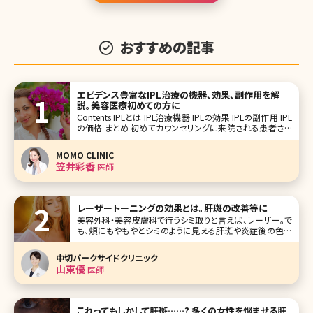
おすすめの記事
エビデンス豊富なIPL治療の機器、効果、副作用を解
説。美容医療初めての方に
Contents IPLとは IPL治療機器 IPLの効果 IPLの副作用 IPL
の価格 まとめ 初めてカウンセリングに来院される患者さん
にお肌で気になっているところはどこですかと聞くと、「赤み
やシミシワなど全部です」「ニキビ治療の後の赤みやくす
MOMO CLINIC
笠井彩香
医師
レーザートーニングの効果とは。肝斑の改善等に
美容外科・美容皮膚科で行うシミ取りと言えば、レーザー。で
も、頬にもやもやとシミのように見える肝斑や炎症後の色素
沈着は通常のシミ取りレーザーを使用すると、むしろ悪化し
てしまう可能性があります。しかし、これらの通常のレーザー
中切パークサイドクリニック
がNGな色の悩みを改善してくれると言われているのが、レ
山東優
医師
ーザートーニングです。レー
これってもしかして肝斑……? 多くの女性を悩ませる肝