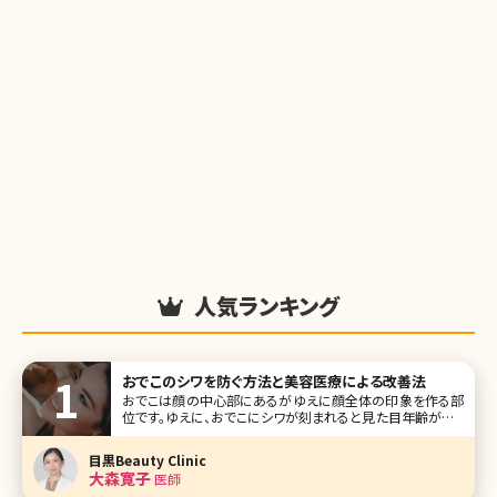
人気ランキング
おでこのシワを防ぐ方法と美容医療による改善法
おでこは顔の中心部にあるがゆえに顔全体の印象を作る部
位です。ゆえに、おでこにシワが刻まれると見た目年齢が高く
なる印象を与えてしまいます。 おでこのシワは加齢によって
起こるスキントラブルの一種ですが、日常生活における生活
目黒Beauty Clinic
習慣にもシワが増える原因が隠れています。 本記事ではお
大森寛子
医師
でこのシワができ