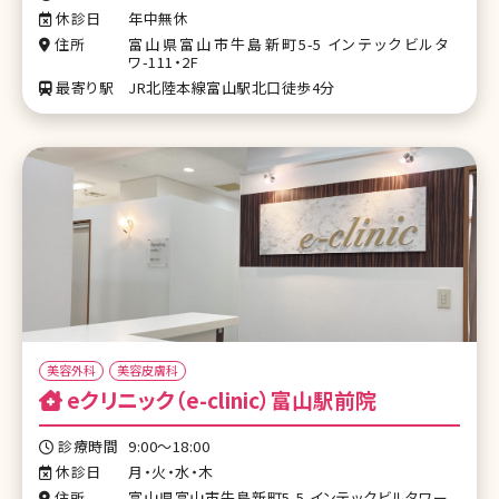
休診日
年中無休
住所
富山県富山市牛島新町5-5 インテックビルタ
ワ-111・2F
最寄り駅
JR北陸本線富山駅北口徒歩4分
美容外科
美容皮膚科
eクリニック（e-clinic）富山駅前院
診療時間
9:00〜18:00
休診日
月・火・水・木
住所
富山県富山市牛島新町5-5 インテックビルタワー