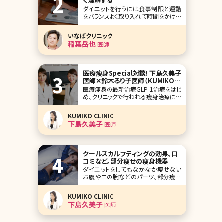
く理解する
ダイエットを行うには食事制限と運動
をバランスよく取り入れて時間をかけて
行うことが大切。そう分かっていても、
時には短期間で痩せたい!というときが
いなばクリニック
ありますよね。また頑張ってもダイエッ
稲葉岳也
医師
トが成功しない場合、心が折れてしまい
そうになることも。そんな悩み
医療痩身Special対談! 下島久美子
医師✕鈴木るり子医師（KUMIKO
CLINIC）
医療痩身の最新治療GLP-1治療をはじ
め、クリニックで行われる痩身治療につ
いて、美人女医二人による対談が実現!
今や痩身機器治療の要となるクールス
KUMIKO CLINIC
カルプティングをいち早く取り入れ、痩
下島久美子
医師
身治療全般に造詣が深い、東京都千代
田区有楽町にあるKUMIKO CLINICの
下島久美子院長先生と鈴木るり子先
生に最
クールスカルプティングの効果、口
コミなど。部分痩せの痩身機器
ダイエットをしてもなかなか痩せない
お腹や二の腕などのパーツ。部分痩せ
を叶えるには脂肪吸引が手っ取り早い
と言われていますが、傷ができる、痛み
KUMIKO CLINIC
が強いといったイメージがあり怖くて
下島久美子
医師
受けられないという方も多いのではな
いでしょうか。“切らない脂肪吸引”には
いくつかの方法がありますが、中でも