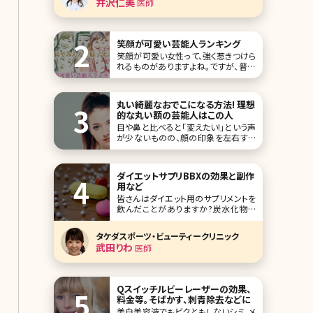
井沢仁美
医師
がメインのクリニック。二重整形や目の
下のクマ取り、小顔治療といった外科
施術から美容皮膚施術まで、お顔の美
容医療
笑顔が可愛い芸能人ランキング
笑顔が可愛い女性って、強く惹きつけら
れるものがありますよね。ですが、普段
思いっきり笑顔になることは、そこまで
多くはないはず。きっと今よりもたくさん
笑顔になれば、もっと素敵な人になれ
丸い綺麗なおでこになる方法! 理想
るかもしれません。 そこで、「笑顔が可
的な丸い額の芸能人はこの人
愛い女性芸能人」を10人集めてみまし
目や鼻と比べると「変えたい!」という声
た!笑顔が可愛い人たちを見て、素敵な
が少ないものの、顔の印象を左右する
笑
パーツがおでこです。皆さんは自分の
おでこに満足していますか?美容大国・
韓国ではおでこの美しさが重要視され
ダイエットサプリBBXの効果と副作
ていて、芸能人でもおでこの整形をして
用など
いる人が少なく
皆さんはダイエット用のサプリメントを
飲んだことがありますか?炭水化物や
脂質の吸収を抑える成分を配合したダ
イエットサポートサプリメントはいくつ
タケダスポーツ・ビューティークリニック
もありますが、体重を維持する程度の
武田りわ
医師
効果しかないと感じている方が多いの
ではないでしょうか。そこで、是非チェッ
クしてほしいのが美容クリニックで処
方されるダイエット
Qスイッチルビーレーザーの効果、
料金等。そばかす、刺青除去などに
美白美容液でもビクともしないシミ、メ