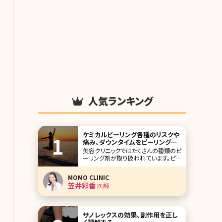
人気ランキング
ケミカルピーリング各種のリスクや
痛み、ダウンタイムをピーリング薬
剤ごとに解説
美容クリニックではたくさんの種類のピ
ーリング剤が取り扱われています。ピー
リングは他の美容医療に比べるとダウ
ンタイムや痛みが少ないことから初め
MOMO CLINIC
ての施術でも手を伸ばしやすく、読者の
笠井彩香
医師
中にも受けたことがある方は多くいら
っしゃるかと思います。 ひとえにピーリ
ングといってもシミでお悩みの方、ニキ
ビでお悩み
サノレックスの効果、副作用を正し