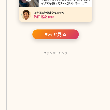
イクでも隠せない大きいシミ……。年齢
とともに濃くなるこんなシミに悩む方
の中には「もうレーザーで取るしかな
よだ形成外科クリニック
いのかも?」と考えている方もいるので
依田拓之
医師
はないでしょうか。とはいえ、多種多様
なレーザーがある
もっと見る
スポンサーリンク