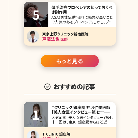
「寝ているだけで痩せら
薄毛治療プロペシアの知っておくべ
き副作用
AGA（男性型脱毛症）に効果が高いこと
で人気のあるプロペシア。しかし、プロ
ペシアにも副作用がありました。いった
いどんな副作用があり、どんなことに
東京上野クリニック新宿医院
気を付ける必要があるのでしょうか?詳
戸澤法也
医師
しくご紹介していきます。 プロペシアっ
てこんな薬 プロペシアはAGA（男性型
脱毛症）の治療薬（錠剤）で、プロペ
もっと見る
おすすめの記事
Tクリニック 銀座院 井沢仁美医師
【美人女医インタビュー第七十一
回】
人気企画「美人女医インタビュー」第七
十一回は、東京・銀座駅からほど近いT
クリニック（T CLINIC）銀座院の井沢仁
美（いざわひとみ）先生です。相良卓哉
T CLINIC 銀座院
院長が開院したTクリニックは、顔整形