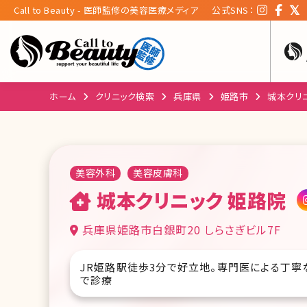
Call to Beauty - 医師監修の美容医療メディア
公式SNS：
ホーム
クリニック検索
兵庫県
姫路市
城本クリ
美容外科
美容皮膚科
城本クリニック 姫路院
兵庫県姫路市白銀町20 しらさぎビル7F
JR姫路駅徒歩3分で好立地。専門医による丁寧
で診療