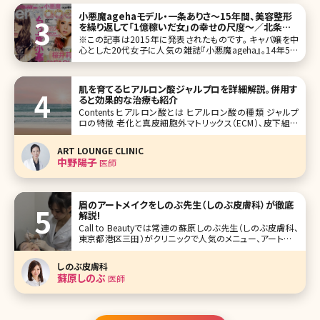
小悪魔agehaモデル・一条ありさ～15年間、美容整形
を繰り返して「1億稼いだ女」の幸せの尺度～／北条か
や
※この記事は2015年に発表されたものです。 キャバ嬢を中
心とした20代女子に人気の雑誌『小悪魔ageha』。14年5月
号の休刊から、今年4月に復刊した同誌の根底にあるのは、
「努力」と「欲望」の肯定だ。リニューアルした『ageha』には賛
否両論あるが、「努力と欲望」を肯定したい、という女子のニ
肌を育てるヒアルロン酸ジャルプロを詳細解説。併用す
ーズ
ると効果的な治療も紹介
Contents ヒアルロン酸とは ヒアルロン酸の種類 ジャルプ
ロの特徴 老化と真皮細胞外マトリックス（ECM）、皮下組織
のリガメントのお話 ジャルプロに似ている施術、組み合わせ
たい施術 【監修医師からのワンポイント】ジャルプロをはじ
ART LOUNGE CLINIC
めとしたECM製剤で真皮を日頃からケアして
中野陽子
医師
眉のアートメイクをしのぶ先生（しのぶ皮膚科）が徹底
解説!
Call to Beautyでは常連の蘇原しのぶ先生（しのぶ皮膚科、
東京都港区三田）がクリニックで人気のメニュー、アートメイ
クについて詳しく解説してくれました。 朝眉を描く時間がな
い、すっぴんでもしっかりした眉が欲しい、そもそも形がわか
しのぶ皮膚科
らない……そんな女子がブチ当たるお悩みにしのぶ先生が
蘇原しのぶ
医師
出した答え