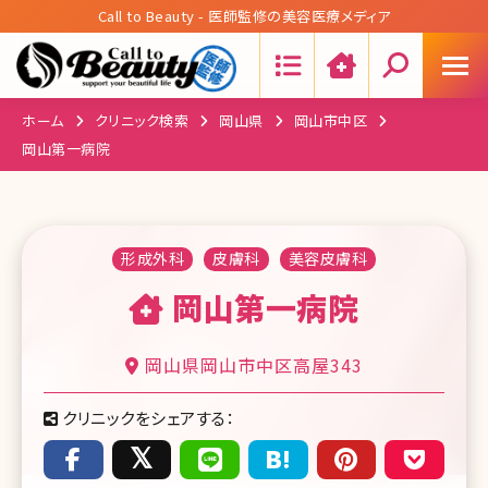
Call to Beauty - 医師監修の美容医療メディア
Search:
ホーム
クリニック検索
岡山県
岡山市中区
岡山第一病院
形成外科
皮膚科
美容皮膚科
岡山第一病院
岡山県岡山市中区高屋343
クリニックをシェアする：