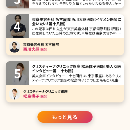
を与えてくれます。モデルや女優といったいわゆる美人、かわ
いいと言われる女性たちも皆、口角があがっている人ばか
り。とはいえ、人によっては筋肉のはたらきによって口角が下
がってしまう人
東京美容外科 名古屋院 西川大嗣医師【イケメン医師に
会いたい! 第十八回】
この記事は西川先生が東京美容外科 京都河原町院（閉院）
に在籍していた当時の記事です。※現在は東京美容外科 名
古屋院院長。 人気企画「イケメン医師に会いたい!」第十八回
は、京都河原町駅からすぐの東京美容外科 京都河原町院で
東京美容外科 名古屋院
院長を務める西川大嗣（にしかわ ひろし）先生です。 話せば
西川大嗣
医師
話すほど、
クリスティーナクリニック銀座 松島桃子医師【美人女医
インタビュー第二十七回】
美人女医インタビュー二十七回目は、東京銀座にあるクリス
ティーナクリニック銀座の松島桃子（まつしま ももこ）先生で
す。 2018年6月オープンのクリニックの院長に就任された松
島先生は、元々は総合病院で麻酔を担当されていました。あ
クリスティーナクリニック銀座
るとき、ご自身も美容医療を経験したことがきっかけで、その
松島桃子
医師
虜になり、麻酔科
もっと見る