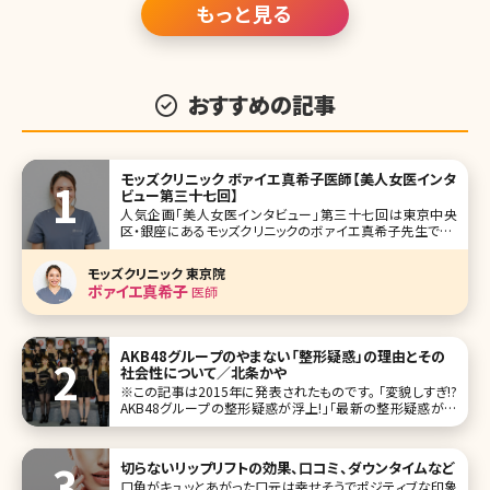
もっと見る
おすすめの記事
モッズクリニック ボァイエ真希子医師【美人女医インタ
ビュー第三十七回】
人気企画「美人女医インタビュー」第三十七回は東京中央
区・銀座にあるモッズクリニックのボァイエ真希子先生です。
自ら脂肪吸引・脂肪注入豊胸手術等、多くの美容外科手術を
受けた経験からのカウンセリングは説得力があり、女性の気
モッズクリニック 東京院
持ちに寄り添います。 脂肪吸引をはじめ、痩身、豊胸の外科
ボァイエ真希子
医師
治療の良さを世間に広め
AKB48グループのやまない「整形疑惑」の理由とその
社会性について／北条かや
※この記事は2015年に発表されたものです。 「変貌しすぎ!?
AKB48グループの整形疑惑が浮上!」「最新の整形疑惑があ
るメンバー一覧
切らないリップリフトの効果、口コミ、ダウンタイムなど
口角がキュッとあがった口元は幸せそうでポジティブな印象