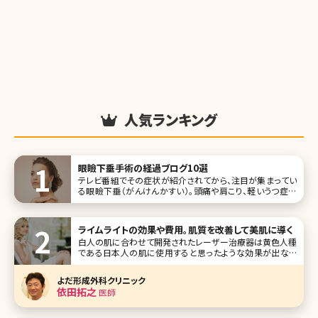
人気ランキング
眼瞼下垂手術の経過ブログ10選
テレビ番組でその症状が紹介されてから、注目が集まってい
る眼瞼下垂（がんけんかすい）。頭痛や肩こり、軽いうつ症状
やおでこのしわまで、女性にとって気になる症状の原因にも
なると考えられています。日本人の8割が眼瞼下垂になると
も言われている今、「私も眼瞼下垂なのかも?」と悩んでいる
ライムライトの効果や費用。肌質を改善して美肌に導く
方は多いのではないでしょう
白人の肌に合わせて開発されたレーザー治療器は黄色人種
である日本人の肌に使用すると思ったような効果が出ない
ことがありました。ライムライトは日本人の医師の協力の元、
開発された光治療器です。 これまでレーザーや光治療器で
よだ形成外科クリニック
は効果が弱かった
依田拓之
医師