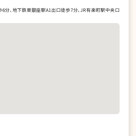
メンズリゼ 名古屋栄
歩6分、地下鉄東銀座駅A1出口徒歩7分、JR有楽町駅中央口
メンズリゼ 京都河原町
メンズリゼ 心斎橋
メンズリゼ 広島