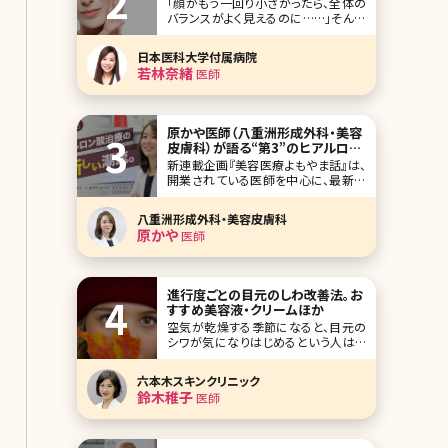
「顔がもう一回り小さかったら、全体の
バランスがよく見えるのに……」そんな
風に思ったことはありませんか?背が
高くても低くても、小顔で頭身が多くみ
日本医科大学付属病院
えればバランスの取れた体型に見えて
若林奈緒
医師
「スタイルのいい人」という印象を与え
ることができます。ここでは女性の誰も
が憧れるきゅっと引き締まった小顔に
なるための方法に
原かや医師（八重洲形成外科・美容
皮膚科）が語る“第3”のヒアルロン
酸治療とコロナ禍での美容医療、
新連載企画『美容医療よもやま話』は、
SNS論など
開業されている医師を中心に、最新の
美容医療事情はもちろんのこと、経営
論、医師論、SNS論、美容論など、メディ
八重洲形成外科・美容皮膚科
アなどでもあまり話す機会のない視点
原かや
医師
のインタビューにしています。激変する
美容医療業界で、普段どんなことを考
えて診療しているのか、患者側からの
視点ではなかなか
進行度ごとの目元のしわ改善法。お
すすめ美容液・クリームほか
空気が乾燥する季節になると、目元の
シワが気になりはじめるという人はい
ませんか?うっすらと浮かんだちりめん
ジワや深くくっきりと刻まれたしわが気
六本木スキンクリニック
になって、思い切り笑うことができない
鈴木稚子
医師
という方もいるかもしれませんね。で
も、目元のしわは初期段階でケアを始
めれば、深いしわになるのを防ぐことも
不可能ではありませ