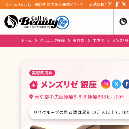
Call to Beauty - 医師監修の美容医療メディア
公式SNS：
ホーム
クリニック検索
東京都
中央区
メンズリゼ
美容皮膚科
メンズリゼ 銀座
東京都中央区銀座8-8-8 銀座888ビル10F
リゼグループの患者数は累計22万人以上で、1