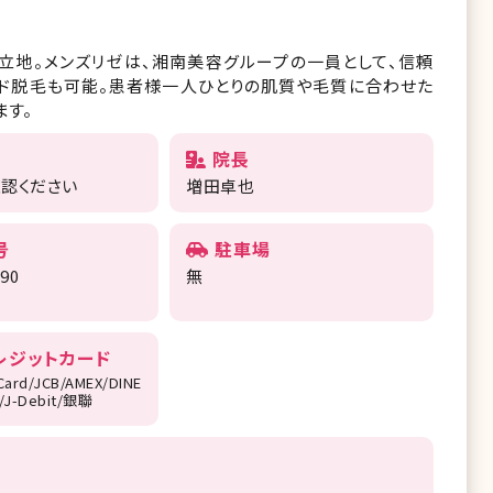
立地。メンズリゼは、湘南美容グループの一員として、信頼
イド脱毛も可能。患者様一人ひとりの肌質や毛質に合わせた
す。
院長
確認ください
増田卓也
号
駐車場
290
無
レジットカード
Card/JCB/AMEX/DINE
r/J-Debit/銀聯