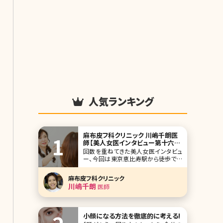
人気ランキング
麻布皮フ科クリニック 川嶋千朗医
師【美人女医インタビュー第十六
回】
回数を重ねてきた美人女医インタビュ
ー、今回は東京恵比寿駅から徒歩です
ぐの麻布皮フ科クリニックの川嶋千朗
院長です。開業されて15年になり、土地
麻布皮フ科クリニック
柄外国人の患者さんも多いのだとか。
川嶋千朗
医師
皮膚科、美容皮膚科のエキスパートと
して、クリニックのこと、美容医療への
思いなどたくさん語ってくれました。 レ
ーザー治療に
小顔になる方法を徹底的に考える!