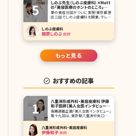
しのぶ先生（しのぶ皮膚科）✕Matt
の「美容医療のホントのところ」
Special対談!
夢の美容対談がついに実現!東京都港
区三田でしのぶ皮膚科を開業、テレビ
をはじめメディア出演多数の美人女
医・蘇原しのぶ先生と『踊る！さんま御
しのぶ皮膚科
殿!!』『行列のできる法律の相談所』など
蘇原しのぶ
医師
の出演で話題、モデル・アーティストの
Matt氏が美容について縦横無尽に語り
尽くします! ブレイク前からしのぶ皮膚
科で
もっと見る
おすすめの記事
八重洲形成外科・美容皮膚科 伊藤
和子医師【美人女医インタビュー第
十九回】
長期連載企画「美人女医インタビュー」
第十九回は、東京駅八重洲中央口から
徒歩2分、八重洲形成外科・美容皮膚科
の伊藤和子先生です。もともと形成外
八重洲形成外科・美容皮膚科
科で乳房の再建などに携わり、その後
伊藤和子
医師
美容領域へ。インタビューは苦手とお