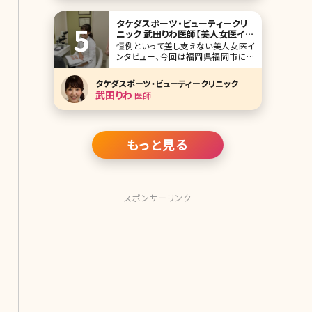
精通し、内面からの美容を重視してい
ます。 美容医
タケダスポーツ・ビューティークリ
ニック 武田りわ医師【美人女医イン
タビュー第十一回】
恒例といって差し支えない美人女医イ
ンタビュー、今回は福岡県福岡市にあ
るタケダスポーツ・ビューティークリニ
ック の皮膚科・美容皮膚科部門の院長
タケダスポーツ・ビューティークリニック
である武田りわ先生です。 美容皮膚科
武田りわ
医師
を通して、肌のことだけでなく、女性の
生き方自体をサポートしようとする姿
勢が強く見えたインタビューでした。そ
れではどうぞ!
もっと見る
スポンサーリンク