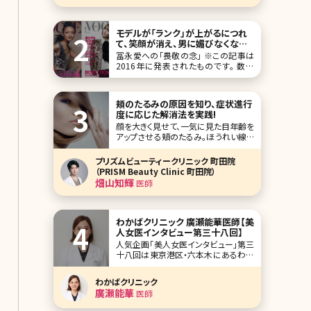
っしゃってましたが、常に笑みを絶やさ
ず、丁寧に伝えようという姿勢が印象的
でした。女性特有の症
モデルが「ランク」が上がるにつれ
て、笑顔が消え、男に媚びなくなって
いく理由／北条かや
冨永愛への「畏敬の念」 ※この記事は
2016年に発表されたものです。 数年
前、モデルの冨永愛がテレビのバラエ
ティ番組に出始めたとき、妙な違和感
があった。彼女は離島など、サバイバル
頬のたるみの原因を知り、症状進行
っぽい匂いのする所へ出かけては、笑
度に応じた解消法を実践!
顔でドタバタして
顔を大きく見せて、一気に見た目年齢を
アップさせる頬のたるみ。ほうれい線や
ブルドッグラインもしくはマリオネットラ
インの原因にもなり、頬がたるんでいる
プリズムビューティークリニック 町田院
だけで、10歳以上老けて見られてしま
（PRISM Beauty Clinic 町田院）
うこともあります。加齢による肌の衰え
畑山知輝
医師
が大きな原因ですが、実はそれ以外に
も頬のたるみが起こる理由があります。
ここでは頬が
わかばクリニック 廣瀬能華医師【美
人女医インタビュー第三十八回】
人気企画「美人女医インタビュー」第三
十八回は東京港区・六本木にあるわか
ばクリニックの廣瀬能華（ひろせよし
か）医師です。 研修後、3年間救急医
わかばクリニック
療の現場を経験をし、救急学会では優
廣瀬能華
医師
秀な医師におくられる『WADA
AWARD』を受賞。分子整合栄養医学に