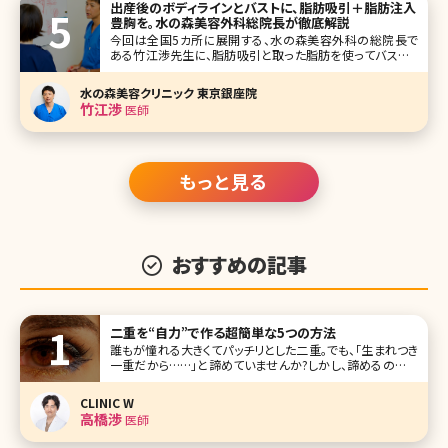
出産後のボディラインとバストに、脂肪吸引＋脂肪注入
豊胸を。水の森美容外科総院長が徹底解説
今回は全国5カ所に展開する、水の森美容外科の総院長で
ある竹江渉先生に、脂肪吸引と取った脂肪を使ってバストア
ップする脂肪注入豊胸について、詳しく解説して頂きました。
通常の脂肪吸引のメリット、デメリットはもちろん、産後の女
水の森美容クリニック 東京銀座院
性の多くが直面するボディラインの悩み、授乳後のバストの
竹江渉
医師
萎縮などのお悩みにつ
もっと見る
おすすめの記事
二重を“自力”で作る超簡単な5つの方法
誰もが憧れる大きくてパッチリとした二重。でも、「生まれつき
一重だから……」と諦めていませんか?しかし、諦めるのはま
だ早いですよ。女性の方ならご存知かと思いますが、自力で
二重を作るというメソッドはネットでもひとつのジャンルとし
CLINIC W
て定着しており、巨大掲示板をはじめ、ツイッターを代表とす
高橋渉
医師
るSNSでも人気の