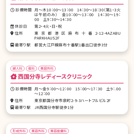
診療時間
月～木10：00～13：00 14：30～18：30（第1・3火
は午前のみ） 金10：00～13：00 14：30～19：
00 土9：30～14：30
休診日
第2・4火・日・祝
住所
東京都港区麻布十番2-12-4AZABU
PARKHAUS2F
最寄り駅
都営大江戸線麻布十番駅1番出口徒歩3分
婦人科
産科
美容外科
西国分寺レディースクリニック
診療時間
月～金9：00～12：00 15：00～17：30 土9：.00
～12：00
住所
東京都国分寺市泉町2-9-3ハートフルビル2F
最寄り駅
JR西国分寺駅徒歩1分
形成外科
美容外科
美容皮膚科