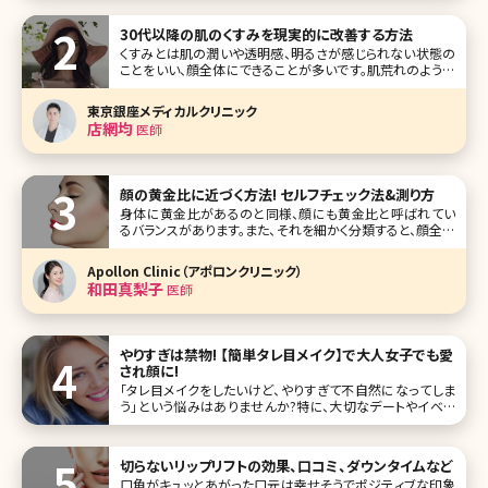
30代以降の肌のくすみを現実的に改善する方法
くすみとは肌の潤いや透明感、明るさが感じられない状態の
ことをいい、顔全体にできることが多いです。肌荒れのように
分かりやすい症状が出ることがなく、自分の肌がくすんでいる
と気づかず、症状が慢性化してしまうケースもあります。 くす
東京銀座メディカルクリニック
みにはさまざまなタイプがあり、原因によって対処方法も変
店網均
医師
わってきま
顔の黄金比に近づく方法! セルフチェック法&測り方
身体に黄金比があるのと同様、顔にも黄金比と呼ばれてい
るバランスがあります。また、それを細かく分類すると、顔全体
のバランス、パーツ位置のバランス、各パーツの大きさという
ことになります。それでは、理想的な顔の黄金比について、専
Apollon Clinic（アポロンクリニック）
門家の見解を伺ってみることにしましょう。 【監修医師からの
和田真梨子
医師
ワンポイン
やりすぎは禁物! 【簡単タレ目メイク】で大人女子でも愛
され顔に!
「タレ目メイクをしたいけど、やりすぎて不自然になってしま
う」という悩みはありませんか?特に、大切なデートやイベン
トの日にメイクが失敗するのは避けたいですよね。そこで、今
回は簡単にできるタレ目メイクの方法とコツ、目の形別ポイ
ントを解説していきます。 タレ目メイクにおすすめのアイテム
切らないリップリフトの効果、口コミ、ダウンタイムなど
も紹介するの
口角がキュッとあがった口元は幸せそうでポジティブな印象