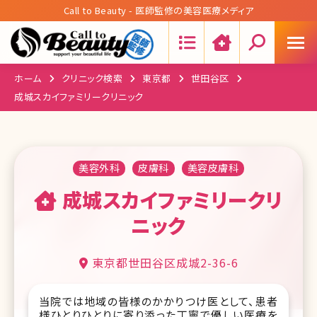
Call to Beauty - 医師監修の美容医療メディア
Search:
ホーム
クリニック検索
東京都
世田谷区
成城スカイファミリークリニック
美容外科
皮膚科
美容皮膚科
成城スカイファミリークリ
ニック
東京都世田谷区成城2-36-6
当院では地域の皆様のかかりつけ医として、患者
様ひとりひとりに寄り添った丁寧で優しい医療を