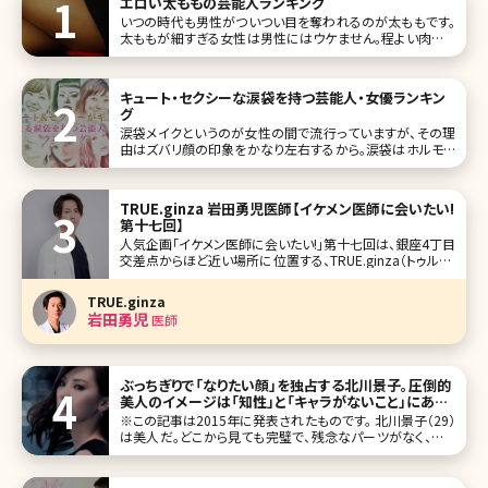
エロい太ももの芸能人ランキング
いつの時代も男性がついつい目を奪われるのが太ももです。
太ももが細すぎる女性は男性にはウケません。程よい肉付き
があり、むっちりしているセクシーな太ももは男性から見て
「エロい」と感じさせます。 男性が思わず見惚れてしまうよう
なエロく、セクシー
キュート・セクシーな涙袋を持つ芸能人・女優ランキン
グ
涙袋メイクというのが女性の間で流行っていますが、その理
由はズバリ顔の印象をかなり左右するから。涙袋はホルモン
タンクと呼ばれ、人相学的にもモテる女性のポイントとして
挙げられます。 芸能人もこの涙袋がある人が多く、その人な
らではの、かわいさやセクシーさの象徴になっているケース
TRUE.ginza 岩田勇児医師【イケメン医師に会いたい!
が多いです。今回は
第十七回】
人気企画「イケメン医師に会いたい!」第十七回は、銀座4丁目
交差点からほど近い場所に位置する、TRUE.ginza（トゥルー.
ギンザ）の岩田勇児（いわた ゆうじ）先生です。 中学生時代前
半は成績が下から三番目、高校では美容師、美大を志望して
TRUE.ginza
いた岩田先生が、あるきっかけで医学部合格を果たし、真面
岩田勇児
医師
目
ぶっちぎりで「なりたい顔」を独占する北川景子。圧倒的
美人のイメージは「知性」と「キャラがないこと」にあっ
た／北条かや
※この記事は2015年に発表されたものです。 北川景子（29）
は美人だ。どこから見ても完璧で、残念なパーツがなく、まる
で「美人のひな形」のようである。オリコンスタイルの（「女性
が選ぶ“なりたい顔”ランキング」）では、2010年に1位、11～