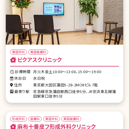
美容外科
美容皮膚科
ビクアスクリニック
診療時間
月火木金土10:00～13:00、15:00～19:00
休診日
水日祝
住所
東京都大田区蒲田5-28-2MCMビル7階
最寄り駅
京急線京急蒲田駅西口徒歩5分、JR京浜東北線蒲
田駅東口徒歩5分
形成外科
皮膚科
美容外科
美容皮膚科
麻布十番皮フ形成外科クリニック