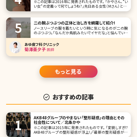
※この記事は2016年に発表されたものです。 「かやさん、”い
い女”の定義って何でしょうね?」――先日ある女性（Mさん）と、こ
んな話題で盛り上がった。彼女はアラサー、とっても可愛らし
いお人形のような顔立ちで、女性なら誰もが一度は憧れるキ
二の腕ぶつぶつの正体と治し方を網羅して紹介!
ノースリーブの服を着たいという時に気になるのが二の腕
のぶつぶつ。「なんだか鳥肌みたいでイヤだな」と悩んでいる
人も少なくないのではないでしょうか。ここの部分にぶつぶつ
があると、なかなか思うようにファッションも楽しめませんよ
あゆ皮フ科クリニック
ね。 ここでは、二の腕のぶつぶつの原因と治療方法について
菊澤亜夕子
医師
解説していきますので、
もっと見る
おすすめの記事
AKB48グループのやまない「整形疑惑」の理由とその
社会性について／北条かや
※この記事は2015年に発表されたものです。 「変貌しすぎ!?
AKB48グループの整形疑惑が浮上!」「最新の整形疑惑があ
るメンバー一覧