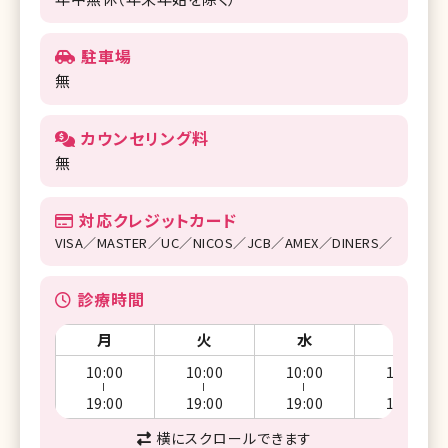
駐車場
無
カウンセリング料
無
対応クレジットカード
VISA／MASTER／UC／NICOS／JCB／AMEX／DINERS／
診療時間
月
火
水
木
10:00
10:00
10:00
10:00
ー
ー
ー
ー
19:00
19:00
19:00
19:00
横にスクロールできます