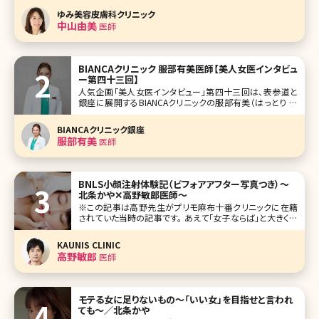
ジング、脱毛など女性ならば興味がある分野の医療面での
ゆみ美容皮膚科クリニック
スペシャリスト、インタビューの第一回は兵庫県芦屋市の芦
中山由美
医師
屋ベンクリニック勤務の美容皮膚
BIANCAクリニック 服部有美医師【美人女医インタビュ
ー第四十三回】
人気企画「美人女医インタビュー」第四十三回は、表参道と
銀座に展開するBIANCAクリニックの服部有美（はっとり ゆ
み）先生です。 大学病院などで形成外科医（形成外科専門医
取得）として7年勤めてから本格的に美容医療業界へ。形成
BIANCAクリニック銀座
外科時代に培った技術を生かし、眉下切開を始めとした切開
服部有美
医師
系オペを得意とする服
BNLS小顔注射体験記（ビフォアアフター写真つき）〜
北条かや✕高野敏郎医師〜
※この記事は高野先生がプリモ麻布十番クリニックに在籍
されていた当時の記事です。 あえて「女子ならば」と大きく出
てみるが、女子ならば誰しも「小顔」に憧れた経験があるので
はないだろうか。「このほっぺたの肉がもう少し少なけれ
KAUNIS CLINIC
ば……」と鏡の前でため息をついた経験は、2度や3度ではあ
高野敏郎
医師
るまい。ダイエットや美容
モテる女に足りないもの～「いい女」を目指せと言われ
ても～／北条かや