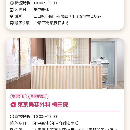
診療時間
10:00～19:00
休診日
年中無休
住所
山口県下関市秋根西町1-3-9小林ビル3F
最寄り駅
JR新下関駅西口すぐ
美容外科
美容皮膚科
東京美容外科 梅田院
診療時間
10:00～19:00
休診日
年中無休（年末年始を除く）
住所
大阪府大阪市北区梅田1-3-1大阪駅前第1ビル2