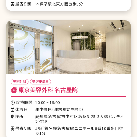
最寄り駅
本諫早駅北東方面徒歩5分
美容外科
美容皮膚科
東京美容外科 名古屋院
診療時間
10:00～19:00
休診日
年中無休（年末年始を除く）
住所
愛知県名古屋市中村区名駅3-25-3大橋ビルディ
ング1F
最寄り駅
JR近鉄名鉄名古屋駅ユニモール6番10番出口徒
歩1分