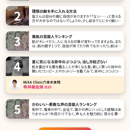
理想の脚を手に入れる方法
皆さんは自分の脚に自信がありますか?「ない……」と答える
方が大半なのではないでしょうか。少し前までとにかく細い脚
が理想と考えられていましたが、最近ではメリハリのある脚
こそが理想の脚と考える女性が増えているようです。ここでは
理想の脚をもつ芸能人を紹介しながら、理想の脚に近づけ
美肌の芸能人ランキング
る方法について詳しく紹介し
肌がキレイだと、人に与える印象が変わってきますよね。また
は、肌の調子1つで、自信が持てたり持てなかったり。肌は女
性にとって、目や鼻などのパーツよりも重要なポイントかもし
れません。 そこで、美肌を保つ美意識を高めるために、羨まし
いほどの美肌をもった女性芸能人をまとめてみました!ランキ
夏に気になる背中のぶつぶつ。治し方総ざらい
ング形式に
肌を露出する服を着ることが多くなる夏。新しく買った背中の
開いたワンピースやカットソーを着てみて、背中にぶつぶつが
できていて慌ててしまった……そんな経験はありませんか?薄
着の季節になると背中は人目につきやすいものの普段、自
MiSA Clinic六本木本院
分では目にすることが少なく、お手入れ不足になりがちなパ
寺井美佐栄
医師
ーツでもあります。ここで
かわいい・素敵な声の芸能人ランキング
街中で、電車の中で、会社で、誰かの声にハッとした経験はあ
りませんか?外見だけでなく、声も人を魅力的に見せる要素
の1つです。 今回は、人を惹きつけるような素敵な声を持つ芸
能人をランキング形式で10名ご紹介します。 第1位柴咲コウ
柴咲コウ Ko Shibasakiさん(@ko_shi