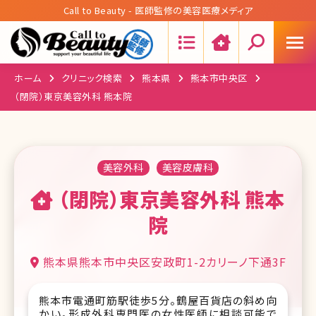
Call to Beauty - 医師監修の美容医療メディア
Search:
ホーム
クリニック検索
熊本県
熊本市中央区
（閉院）東京美容外科 熊本院
美容外科
美容皮膚科
（閉院）東京美容外科 熊本
院
熊本県熊本市中央区安政町1-2カリーノ下通3F
熊本市電通町筋駅徒歩5分。鶴屋百貨店の斜め向
かい。形成外科専門医の女性医師に相談可能で