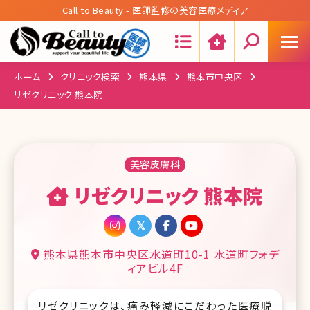
Call to Beauty - 医師監修の美容医療メディア
Search:
ホーム
クリニック検索
熊本県
熊本市中央区
リゼクリニック 熊本院
美容皮膚科
リゼクリニック 熊本院
熊本県熊本市中央区水道町10-1 水道町フォデ
ィアビル4F
リゼクリニックは、痛み軽減にこだわった医療脱