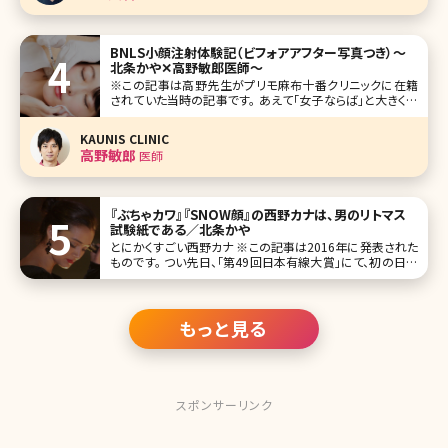
BNLS小顔注射体験記（ビフォアアフター写真つき）〜
北条かや✕高野敏郎医師〜
※この記事は高野先生がプリモ麻布十番クリニックに在籍
されていた当時の記事です。 あえて「女子ならば」と大きく出
てみるが、女子ならば誰しも「小顔」に憧れた経験があるので
はないだろうか。「このほっぺたの肉がもう少し少なけれ
KAUNIS CLINIC
ば……」と鏡の前でため息をついた経験は、2度や3度ではあ
高野敏郎
医師
るまい。ダイエットや美容
『ぶちゃカワ』『SNOW顔』の西野カナは、男のリトマス
試験紙である／北条かや
とにかくすごい西野カナ ※この記事は2016年に発表された
ものです。 つい先日、「第49回日本有線大賞」にて、初の日本
有線大賞を受賞した西野カナ。デビューした10代の頃から、
一貫して恋する女の子の気持ちを絶妙な歌詞とメロディー
にのせて歌い続ける。男女ともにファンが多い。なんとなく凄
いのだろう、
もっと見る
スポンサーリンク