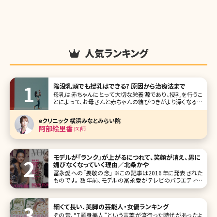
人気ランキング
陥没乳頭でも授乳はできる? 原因から治療法まで
母乳は赤ちゃんにとって大切な栄養源であり、授乳を行うこ
とによって、お母さんと赤ちゃんの結びつきがより深くなると
いわれています。ところが、その大切な授乳シーンで乳頭が
奥にひっこんでしまう陥没乳頭という状態に悩まされること
eクリニック 横浜みなとみらい院
があります。陥没乳頭とはどのような状態か説明させて頂く
阿部絵里香
医師
とともに、治療法など医師
モデルが「ランク」が上がるにつれて、笑顔が消え、男に
媚びなくなっていく理由／北条かや
冨永愛への「畏敬の念」 ※この記事は2016年に発表された
ものです。 数年前、モデルの冨永愛がテレビのバラエティ番
組に出始めたとき、妙な違和感があった。彼女は離島など、
サバイバルっぽい匂いのする所へ出かけては、笑顔でドタバ
タして
細くて長い、美脚の芸能人・女優ランキング
その昔、“7頭身美人”という言葉が流行った時代があったよ