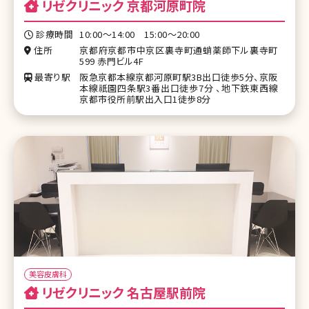
リゼクリニック 京都河原町院
診療時間
10:00～14:00 15:00～20:00
住所
京都府京都市中京区裏寺町通蛸薬師下ル裏寺町
599 赤門ビル4F
最寄り駅
阪急京都本線京都河原町駅3B出口徒歩5分、京阪
本線祇園四条駅3番出口徒歩7分 、地下鉄東西線
京都市役所前駅出入口1徒歩8分
美容皮膚科
リゼクリニック 名古屋駅前院