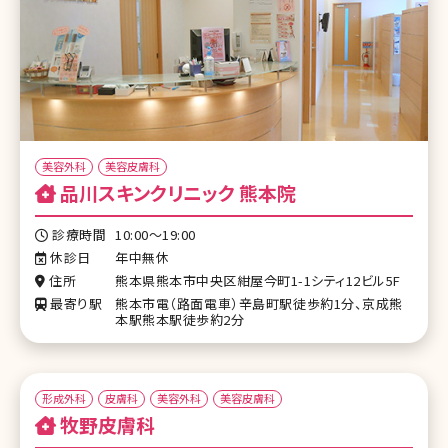
美容外科
美容皮膚科
品川スキンクリニック 熊本院
診療時間
10:00～19:00
休診日
年中無休
住所
熊本県熊本市中央区紺屋今町1-1シティ12ビル5F
最寄り駅
熊本市電（路面電車）辛島町駅徒歩約1分、京成熊
本駅熊本駅徒歩約2分
形成外科
皮膚科
美容外科
美容皮膚科
牧野皮膚科