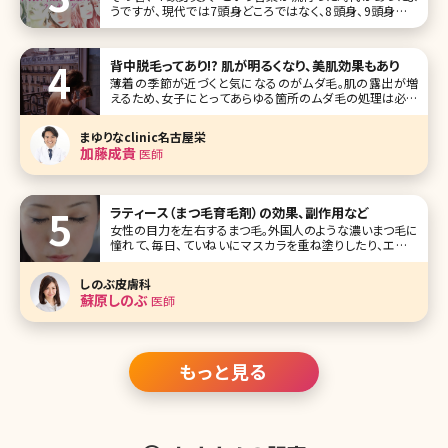
うですが、現代では7頭身どころではなく、8頭身、9頭身とい
う言葉まで登場してきています。 それと同時に、“短足胴
長”の日本人体型のイメージが一掃されつつあります。その
背景には、豊かな食生活が挙げられますが、女性たちの美意
背中脱毛ってあり!? 肌が明るくなり、美肌効果もあり
識の向上もそれに拍車を
薄着の季節が近づくと気になるのがムダ毛。肌の露出が増
えるため、女子にとってあらゆる箇所のムダ毛の処理は必須
ですよね。ですが、脇や腕、脚の処理をして満足している方が
意外と多い……。どうせなら背中まで綺麗にしてみてはいか
まゆりなclinic名古屋栄
がでしょう。 「自分は背中が開いた服は着ないから関係ない」
加藤成貴
医師
と思う方もいるかもしれま
ラティース（まつ毛育毛剤）の効果、副作用など
女性の目力を左右するまつ毛。外国人のような濃いまつ毛に
憧れて、毎日、ていねいにマスカラを重ね塗りしたり、エクス
テをつけて目力をアップさせているという方もいるのではな
いでしょうか。とはいえ、このようなまつ毛ケアに力を入れす
しのぶ皮膚科
ぎると、かえってまつ毛を傷めてしまい、まつ毛が薄くなった
蘇原しのぶ
医師
り、細くなったりすること
もっと見る