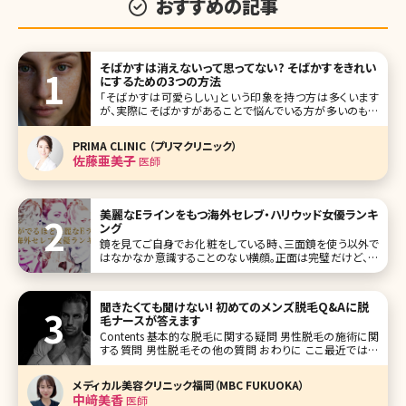
おすすめの記事
そばかすは消えないって思ってない? そばかすをきれい
にするための3つの方法
「そばかすは可愛らしい」という印象を持つ方は多くいます
が、実際にそばかすがあることで悩んでいる方が多いのも事
実。「小さい頃はそばかすって言えたけど、大人になったらた
だのシミって思われる」、そんな友達の発言を聞くこともしば
PRIMA CLINIC （プリマクリニック）
しばあります。でも現代の美容医療ならそばかすだってきれ
佐藤亜美子
医師
いに治療することが可能なの
美麗なEラインをもつ海外セレブ・ハリウッド女優ランキ
ング
鏡を見てご自身でお化粧をしている時、三面鏡を使う以外で
はなかなか意識することのない横顔。正面は完璧だけど、横
顔はちょっと自信がないという人は多いのではないでしょう
か。 ここでタイトルにあるEラインですが、1954年に歯科医の
ロバート・リケッツが発表した美の基準のひとつです。人の横
聞きたくても聞けない! 初めてのメンズ脱毛Q&Aに脱
顔を見
毛ナースが答えます
Contents 基本的な脱毛に関する疑問 男性脱毛の施術に関
する質問 男性脱毛その他の質問 おわりに ここ最近では数
年前と比較すると、男女ともに医療脱毛をしている方が増え
ており、施術を受ける年齢層も低下してきています。 女性の
メディカル美容クリニック福岡（MBC FUKUOKA）
脱毛が飽和してきている一方で、男性はまだ
中﨑美香
医師