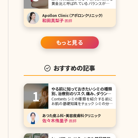
黄金比と呼ばれているバランスがあり
ます。また、それを細かく分類すると、顔
全体のバランス、パーツ位置のバラン
Apollon Clinic（アポロンクリニック）
ス、各パーツの大きさということになり
和田真梨子
医師
ます。それでは、理想的な顔の黄金比に
ついて、専門家の見解を伺ってみること
にしましょう。 【監修医師からのワンポ
イン
もっと見る
おすすめの記事
やる前に知っておきたいシミの種類
別、治療別のリスク、痛み、ダウンタ
イムを現場の経験から解説
Contents シミの種類を紹介する前に
お肌の基礎知識をチェック シミの分類
それぞれのシミに対する治療 【監修医
師からのワンポイント】シミ治療は美容
あつた皮ふ科・美容皮膚科クリニック
皮膚科で良く行われる治療です。しかし
佐々木侑里子
医師
安易な治療で思わぬ副反応を経験す
ることも。大切なのは一つ一つのしみ
の種類を見極め、それに合っ