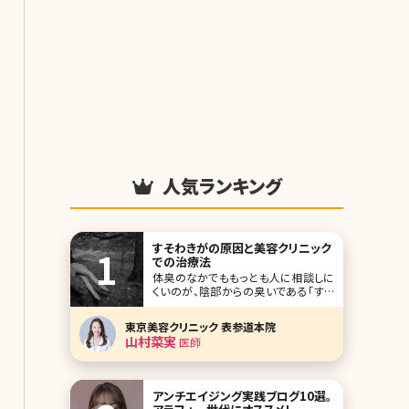
人気ランキング
すそわきがの原因と美容クリニック
での治療法
体臭のなかでももっとも人に相談しに
くいのが、陰部からの臭いである「すそ
わきが」です。わきの下の臭いと同様、
腋臭症（えきしゅうしょう）と呼ばれる症
東京美容クリニック 表参道本院
状のひとつで原因もわきがと同じだと
山村菜実
医師
言われています。 ここではすそわきがと
はどんな症状なのか、原因や治療方法
を詳しく説明します。 【監修医師からの
ワン
アンチエイジング実践ブログ10選。