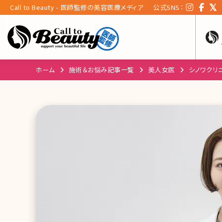
Call to Beauty - 医師監修の美容医療メディア
公式SNS：
ホーム
施術＆お悩み記事一覧
美人女医
シノワクリ