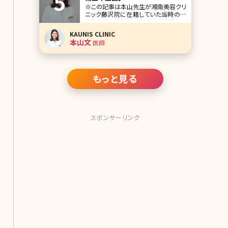
※この記事は本山先生が湘南美容クリ
ニック藤沢院に在籍していた当時の記
事です。 人気企画「美人女医インタビュ
ー」第三十三回は湘南美容クリニック
KAUNIS CLINIC
藤沢院の本山文（もとやま ふみ）先生
本山文
医師
です。 学生時代は美容に興味がなく、ガ
リ勉で、「メガネをとると美人」系だった
のが、医学生時代にさなぎから蝶に脱
皮し、
もっと見る
スポンサーリンク