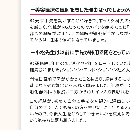
ー美容医療の医師を志した理由は何でしょうか
K：
元来手先を動かすことが好きで、ずっと外科系の
も厳しく、化粧がNGだったのでメイクを始めたのは
容への興味が深まり、この興味や知識を活かしなが
てからは、進路の候補になっていました。
ー小松先生は以前に手先が器用で賞をとってい
K：
研修医1年目の頃、消化器外科をローテしていた
推薦されました。ジョンソン・エンド・ジョンソン社
開催日直前で声がかかったこともあり、練習するに
番になるぞと気合いを入れて臨みました。年次が上
消化器外科の教授お二方からのサイン入り表彰状を
この経験が、初めて自分の手技を客観的に評価して
自分の手で1人でも多くの方を幸せにしたい」と考え
いたので、今後人生をどうしていきたいかを真剣に
いう気持ちに落ち着きました。