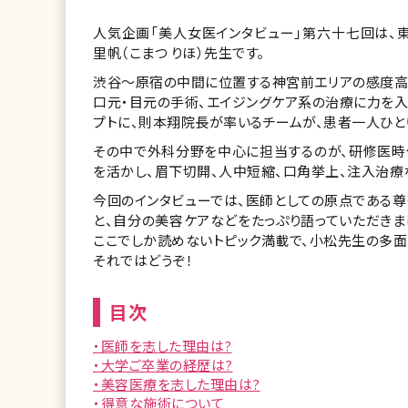
人気企画「美人女医インタビュー」第六十七回は、東京・
里帆（こまつ りほ）先生です。
渋谷〜原宿の中間に位置する神宮前エリアの感度高
口元・目元の手術、エイジングケア系の治療に力を入
プトに、則本翔院長が率いるチームが、患者一人ひと
その中で外科分野を中心に担当するのが、研修医
を活かし、眉下切開、人中短縮、口角挙上、注入治療
今回のインタビューでは、医師としての原点である尊
と、自分の美容ケアなどをたっぷり語っていただきま
ここでしか読めないトピック満載で、小松先生の多面
それではどうぞ！
目次
・医師を志した理由は?
・大学ご卒業の経歴は?
・美容医療を志した理由は?
・得意な施術について