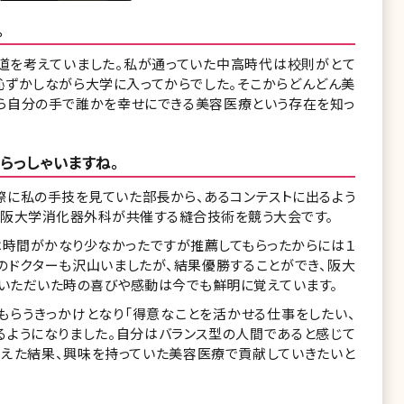
。
道を考えていました。私が通っていた中高時代は校則がとて
恥ずかしながら大学に入ってからでした。そこからどんどん美
ら自分の手で誰かを幸せにできる美容医療という存在を知っ
らっしゃいますね。
際に私の手技を見ていた部長から、あるコンテストに出るよう
と大阪大学消化器外科が共催する縫合技術を競う大会です。
は時間がかなり少なかったですが推薦してもらったからには１
のドクターも沢山いましたが、結果優勝することができ、阪大
いただいた時の喜びや感動は今でも鮮明に覚えています。
もらうきっかけとなり「得意なことを活かせる仕事をしたい、
るようになりました。自分はバランス型の人間であると感じて
考えた結果、興味を持っていた美容医療で貢献していきたいと