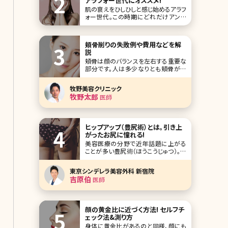
アラフォー世代にオススメ!
肌の衰えをひしひしと感じ始めるアラフ
ォー世代。この時期にどれだけアンチ
エイジング対策を行うかで、2年後、3年
後に大きな開きが出てきますから、ぜひ
しっかりと対策を取っておきたいもの。
頬骨削りの失敗例や費用などを解
ここでは、美の追求に余念がないアラフ
説
ォー世代の皆さんが実践しているアン
頬骨は顔のバランスを左右する重要な
チエイジング対策をご紹介しているブ
部分です。人は多少なりとも頬骨が出
ログを10選
ているものですが、過度に突出した頬
骨はバランスを悪くするだけでなく、顔
牧野美容クリニック
を大きく見せてしまう原因にもなりま
牧野太郎
医師
す。しかし骨の手術は大がかりでリスク
が伴うこともあり、なかなか手術に踏
み切れないという方も多いのではない
でしょうか。今回は頬骨削
ヒップアップ（豊尻術）とは。引き上
がったお尻に憧れる!
美容医療の分野で近年話題に上がる
ことが多い豊尻術（ほうこうじゅつ）。垂
れ下がったお尻を引き上げたい、お尻
自体を大きくしたい、お尻の形をよくし
東京シンデレラ美容外科 新宿院
たいなどのお悩みに対して豊尻術を行
吉原伯
医師
います。 本記事では豊尻術を検討して
いる方において最も悩みが深いであろ
うお尻が垂れ下がってしまう原因につ
いて解説した上で
顔の黄金比に近づく方法! セルフチ
ェック法&測り方
身体に黄金比があるのと同様、顔にも