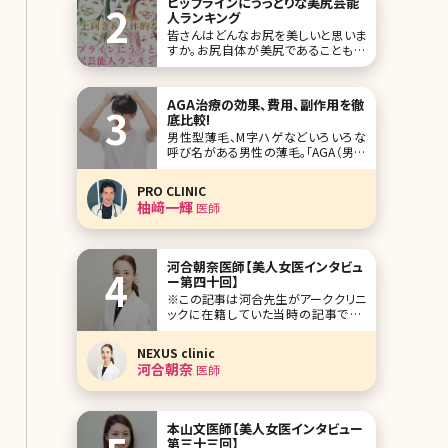
ヒップラインにうっとりな美尻芸能
人ランキング
皆さんはどんなお尻を美しいと思いま
すか。お尻自体が美尻であることも大
切ですが、全体的なヒップラインがきれ
いであることも忘れてはいけないポイ
ント。 日本人の尻回りは欧米の人と比
AGA治療の効果、費用、副作用を徹
べ、骨盤の位置がやや後ろで、筋肉の
底比較!
発達度が弱いため、垂れやすくぺったん
男性型薄毛、M字ハゲなどいろいろな
こなお尻が多いと言われています。 し
呼び名がある男性の薄毛。「AGA（男性
かし男性が魅
型薄毛）は治療できます」というCMを見
ても自分とは関係ない、自分の薄毛は
PRO CLINIC
治らないと考えている方もいるのでは
柚﨑一輝
医師
ないでしょうか。ここではAGAとはどん
な症状なのか、またどんな
河合朝奈医師【美人女医インタビュ
ー第四十回】
※この記事は河合先生がアーククリニ
ックに在籍していた当時の記事です。
人気企画「美人女医インタビュー」第四
十回は、東京・渋谷センター街のど真ん
NEXUS clinic
中に位置するアーククリニックの河合
河合朝奈
医師
朝奈（かわい あさな）先生です。 レーザ
ー治療に関して、造詣が深く、日々研究
している河合先生。ピコレーザー治療
でのマ
本山文医師【美人女医インタビュー
第三十三回】