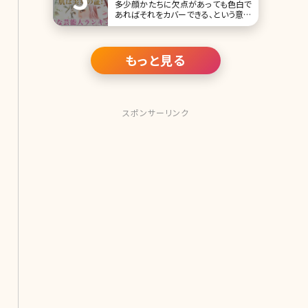
多少顔かたちに欠点があっても色白で
あればそれをカバーできる、という意味
を持つ「色の白いは七難隠す」というこ
とわざがあります。女性はメイクや髪型
などでだいぶ雰囲気が変わりますが、
色白という点においては小細工出でき
もっと見る
る限度はしれていて、基本的なケアやも
ともと持っている肌質が大切です。 今
回は、欠点さえも
スポンサーリンク