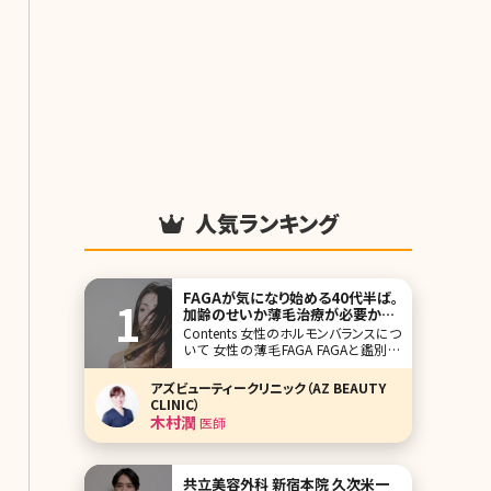
人気ランキング
FAGAが気になり始める40代半ば。
加齢のせいか薄毛治療が必要かの
判別法と治療
Contents 女性のホルモンバランスにつ
いて 女性の薄毛FAGA FAGAと鑑別が
必要な疾患 健康な髪を育てるケア方
法とは? 【監修医師からのワンポイン
アズビューティークリニック（AZ BEAUTY
ト】FAGAはホルモンをはじめ、様々な要
CLINIC）
因が絡み合って生じます。まずは、普段
木村潤
医師
の生活など見直していきましょう。
共立美容外科 新宿本院 久次米一