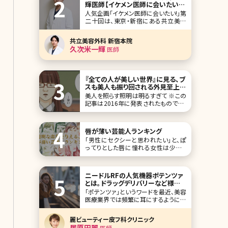
輝医師【イケメン医師に会いたい!
第二十回】
人気企画「イケメン医師に会いたい!」第
二十回は、東京・新宿にある共立美容
外科新宿本院の久次米一輝（くじめか
ずき）先生です。 全国に広く拠点を展開
共立美容外科 新宿本院
し、38年を超える歩みを刻んでいる「共
久次米一輝
医師
立美容外科」。その次代を担う久次米
一輝先生は、形成外科の世界で医師と
してのキャリアをスタートさせました。
その
『全ての人が美しい世界』に見る、ブ
スも美人も振り回される外見至上主
義の根深さ／北条かや
美人を照らす照明は明るすぎて ※この
記事は2016年に発表されたものです。
「私はいつも主人公私を照らす照明は
いつも明るくて眩しい照明が当たらな
い場所のことは知らなかった」――無料漫
唇が薄い芸能人ランキング
画サイト、comicoで連載中の『全ての
「男性にセクシーと思われたい」と、ぽ
人が美しい
ってりとした唇に憧れる女性は少なく
ないでしょう。ですが、可愛いと思ってほ
しいのであれば、唇が薄い方が実はい
いかもしれません。 そこで今回は、唇が
ニードルRFの人気機器ポテンツァ
薄い芸能人を10名ご紹介。彼女たちの
とは。ドラッグデリバリーなど様々
可愛さを、とくとご覧ください! 第1位新
なモードも解説
「ポテンツァ」というワードを最近、美容
垣結衣 こ
医療業界では頻繁に耳にするようにな
ってきました。美容医療の中ではニード
ルRFといえばポテンツァというくらい有
麗ビューティー皮フ科クリニック
名になった機械ですが、まだまだ新し
居原田麗
医師