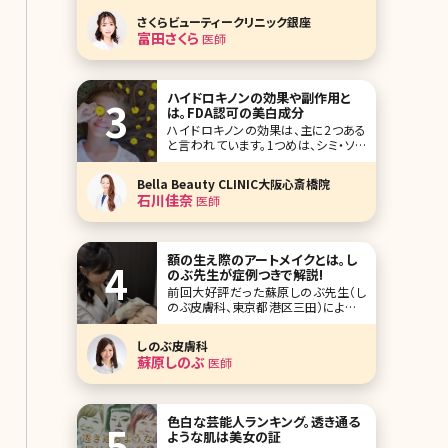
ください。今回は簡単に算出できる計
さくらビューティークリニック銀座
算法とともに、理想のバストを持つ芸能
富田さくら
医師
人達の美乳の秘訣までをご紹介します!
目次 1.自分の理想のバストサイズを知
ろう 1-1.理想のバストサイズの計算
ハイドロキノンの効果や副作用と
は。FDA認可の美白成分
ハイドロキノンの効果は、主に2つある
と言われています。1つめは、シミ・ソバ
カスを薄くする効果が期待できること。
2つめは、シミ・ソバカスの原因となるメ
Bella Beauty CLINIC大阪心斎橋院
ラニン色素の合成を抑える働きがある
石川佳奈
医師
ことです。これら2つの効果について詳
しく説明するために、ま
額の生え際のアートメイクとは。し
のぶ先生が症例つきで解説!
前回大好評だった蘇原しのぶ先生（し
のぶ皮膚科、東京都港区三田）によるメ
ディカルアートメイク企画の第二弾とし
て、今回は額の生え際のアートメイクに
しのぶ皮膚科
ついて解説してもらいました。 小顔にな
蘇原しのぶ
医師
りたい、最近額が広くなった気がする、
髪の毛が瘦せ細り、生え際の薄毛が気
になってきた方など必見の内容です!
大きく印象
色白な芸能人ランキング。透き通る
ような肌は美女の証