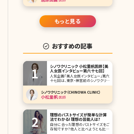
い機械ですので、初めて耳にする方も
少なくはないでしょう。 ニードルRFにも
シルファームやモフィウスといった機械
があ
もっと見る
おすすめの記事
シノワクリニック 小松里帆医師【美
人女医インタビュー第六十七回】
人気企画「美人女医インタビュー」第六
十七回は、東京・神宮前のシノワクリニ
ック（CHINOWA CLINIC）の小松里帆
（こまつ りほ）先生です。 渋谷〜原宿の
シノワクリニック（CHINOWA CLINIC）
中間に位置する神宮前エリアの感度高
小松里帆
医師
い患者さんから注目を集めるシノワク
リニックは、クマ取りや口元・目元の手
術、エイジングケア系の治療に力を
理想のバストサイズが簡単な計算
法でわかる! 理想の芸能人は?
自分に合った理想のバストサイズをご
存知ですか?他人と比べようとも比べ
づらいところですよね。しかし安心して