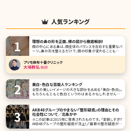
人気ランキング
理想の鼻の形を正面、横の図から徹底解剖!
顔の中心にある鼻は、顔全体のバランスを左右する重要なパ
ーツ。鼻の形を整えるだけで、顔の印象が変わることもあり
ます。そんな鼻の黄金比率や、解剖学の観点からみた理想の
鼻の形についてご説明します。 理想的な鼻の形をご存知です
プリモ麻布十番クリニック
か? 顔には美の黄金比率があります。下のイラストを見てく
大場教弘
医師
ださい。左側のイラ
美白・色白な芸能人ランキング
女性の美しいイメージの大きな部分を占める「美白・色白」。
もちろんもともと色白というのはあるかもしれませんが、
日々のスキンケアの努力で変わってくる面も。今回は美白・色
白の女性芸能人を、ランキング形式で10人集めてみました。
女優、モデル、歌手などジャンルはさまざまです。 第1位早見
AKB48グループのやまない「整形疑惑」の理由とその
あかり
社会性について／北条かや
※この記事は2015年に発表されたものです。 「変貌しすぎ!?
AKB48グループの整形疑惑が浮上!」「最新の整形疑惑があ
るメンバー一覧