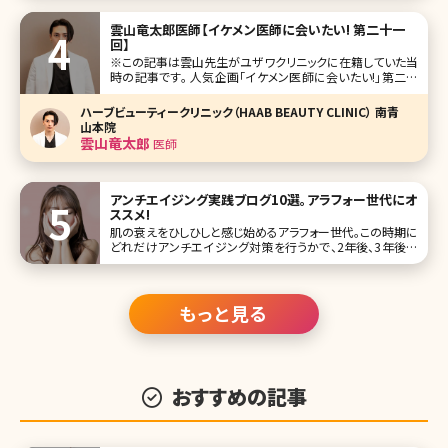
雲山竜太郎医師【イケメン医師に会いたい! 第二十一
回】
※この記事は雲山先生がユザワクリニックに在籍していた当
時の記事です。 人気企画「イケメン医師に会いたい!」第二十
一回は、東京・新宿にあるユザワクリニック（yuzawa clinic）
の雲山竜太郎（くもやまりゅうたろう）先生です。 湯澤勇典院
ハーブビューティークリニック（HAAB BEAUTY CLINIC） 南青
長先生が開院した同院は、目元整形と小顔整形がメイン
山本院
雲山竜太郎
医師
アンチエイジング実践ブログ10選。アラフォー世代にオ
ススメ!
肌の衰えをひしひしと感じ始めるアラフォー世代。この時期に
どれだけアンチエイジング対策を行うかで、2年後、3年後に
大きな開きが出てきますから、ぜひしっかりと対策を取ってお
きたいもの。 ここでは、美の追求に余念がないアラフォー世代
の皆さんが実践しているアンチエイジング対策をご紹介して
いるブログを10選
もっと見る
おすすめの記事