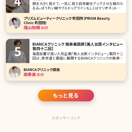
顔を大きく見せて、一気に見た目年齢をアップさせる頬のた
るみ。ほうれい線やブルドッグラインもしくはマリオネットライ
ンの原因にもなり、頬がたるんでいるだけで、10歳以上老け
て見られてしまうこともあります。加齢による肌の衰えが大き
プリズムビューティークリニック 町田院（PRISM Beauty
な原因ですが、実はそれ以外にも頬のたるみが起こる理由
Clinic 町田院）
があります。ここでは頬が
畑山知輝
医師
BIANCAクリニック 南寿美医師【美人女医インタビュー
第四十二回】
毎度反響が高い人気企画「美人女医インタビュー」第四十二
回は、表参道と銀座に展開するBIANCAクリニックの南寿美
（みなみ すみ）先生です。 美容外科、美容皮膚科問わず豊富
な施術メニューを取り揃えているBIANCAクリニックでは、ド
BIANCAクリニック銀座
クター陣が、オールマイティに施術対応できるのが基本方
南寿美
医師
針。その中でも、
もっと見る
スポンサーリンク