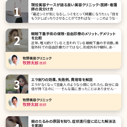
現役美容ナースが語る良い美容クリニック・医師・看護
師の見分け方
「最近シミが気になるし、シミをとって綺麗になりたい」 「目を
もう少しぱっちりさせることができればな……」 このような美
容に関するお悩みを持った時、「少しでも良くなれば……」と
美容クリニックに通ってみようと思うのではないでしょうか。
そしてネットやSNSでどの美容クリニックに行こうか調べて
眼瞼下垂手術の保険・自由診療のメリット、デメリット
を比較
近年、増え続けていると言われている眼瞼下垂の手術数。美
容外科での自由診療だけではなく、形成外科や眼科、あるい
は一部の美容外科でも保険診療で手術を受けることができ
るようになっています。ここでは「自分の症状は保険診療に該
牧野美容クリニック
当する?」「眼瞼下垂手術って保険診療と自由診療どう違う
牧野太郎
医師
の?」という疑問に、費用面など
エラ削りの効果、失敗例、費用等を解説
エラがなくなって芸能人のような小顔になれたら、自分に自
信が持てるのに……そんな風に思ったことはありませんか?
エラが張っているとそれだけで顔が大きく見え、全体的にゴ
ツゴツとした印象を与えてしまいます。でも、できればエラを
牧野美容クリニック
削りたいけれど、骨に手を加える勇気が出ないという方も多
牧野太郎
医師
いでしょう。今回はそんな方
頬のたるみの原因を知り、症状進行度に応じた解消法
を実践!