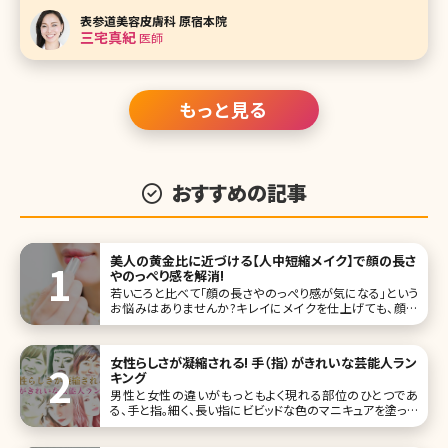
グ系注入治療に造詣が深く、数多くの症例を経験されていま
表参道美容皮膚科 原宿本院
す。そんな美人女医に、お肌のケア法から医師の指導法まで
三宅真紀
医師
聞いてきました。 学生時代
もっと見る
おすすめの記事
美人の黄金比に近づける【人中短縮メイク】で顔の長さ
やのっぺり感を解消!
若いころと比べて「顔の長さやのっぺり感が気になる」という
お悩みはありませんか?キレイにメイクを仕上げても、顔の
コンプレックスを解消するのはなかなか難しいですよね。そ
んなお悩みを解決してくれるのが、鼻と唇の距離を近づけて
見せる「人中短縮メイク」。 そこで今回は、顔ののっぺり感を
女性らしさが凝縮される! 手（指）がきれいな芸能人ラン
解消して、美人の黄金
キング
男性と女性の違いがもっともよく現れる部位のひとつであ
る、手と指。細く、長い指にビビッドな色のマニキュアを塗って
いるきれいな女性は、女性から見てもドキッとする瞬間があ
ります。 手は顔と同様、年齢が出やすいパーツ。年齢を感じさ