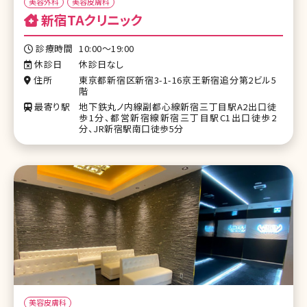
美容外科
美容皮膚科
新宿TAクリニック
診療時間
10:00～19:00
休診日
休診日なし
住所
東京都新宿区新宿3-1-16京王新宿追分第2ビル5
階
最寄り駅
地下鉄丸ノ内線副都心線新宿三丁目駅A2出口徒
歩1分、都営新宿線新宿三丁目駅C1出口徒歩2
分、JR新宿駅南口徒歩5分
美容皮膚科