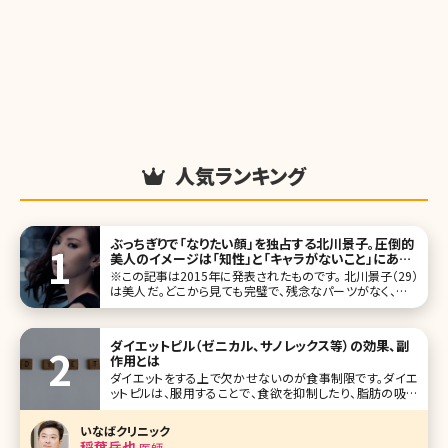
人気ランキング
ぶっちぎりで「なりたい顔」を独占する北川景子。圧倒的
美人のイメージは「知性」と「キャラがないこと」にあっ
た／北条かや
※この記事は2015年に発表されたものです。 北川景子（29）
は美人だ。どこから見ても完璧で、残念なパーツがなく、まる
で「美人のひな形」のようである。オリコンスタイルの（「女性
が選ぶ“なりたい顔”ランキング」）では、2010年に1位、11～
ダイエットピル（ゼニカル、サノレックス等）の効果、副
作用とは
ダイエットをする上で欠かせないのが食事制限です。ダイエ
ットピルは、服用することで、食欲を抑制したり、脂肪の吸収
を抑えることができ、痩せる体を作ることができるダイエット
方法です。今回は、ダイエットピルの種類やメリット、デメリット
いなばクリニック
を紹介します。 目次 1.ダイエットピルとは 2.ダイエットピル
稲葉岳也
医師