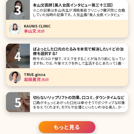
せない美しい手肌を保つためには美容皮膚科で行われてい
本山文医師【美人女医インタビュー第三十三回】
る施術が有効です。手
※この記事は本山先生が湘南美容クリニック藤沢院に在籍
していた当時の記事です。 人気企画「美人女医インタビュー」
第三十三回は湘南美容クリニック藤沢院の本山文（もとやま
ふみ）先生です。 学生時代は美容に興味がなく、ガリ勉で、「メ
KAUNIS CLINIC
ガネをとると美人」系だったのが、医学生時代にさなぎから
本山文
医師
蝶に脱皮し、
ぽよっとした口元のたるみを本気で解消したい! どの治
療を選択する?
昨今のコロナ禍で、マスクをすることが当たり前になってい
ますね。では、今後マスクを外して生活するにあたって1番気
になるのは目の下からフェイスラインまでの中顔面及び下
顔面です。特に、ほうれい線や口元のぽよっとしたたるみで悩
TRUE.ginza
まれている方が多いです。ダイエットで改善すると思っても効
岩田勇児
医師
果がなかったり、そればかり
切らないリップリフトの効果、口コミ、ダウンタイムなど
口角がキュッとあがった口元は幸せそうでポジティブな印象
を与えてくれます。モデルや女優といったいわゆる美人、かわ
いいと言われる女性たちも皆、口角があがっている人ばか
り。とはいえ、人によっては筋肉のはたらきによって口角が下
がってしまう人
もっと見る