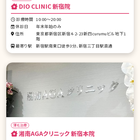
DIO CLINIC 新宿院
診療時間
10:00〜20:00
休診日
年末年始のみ
住所
東京都新宿区新宿4-2-23新四curumuビル地下1
階
最寄り駅
新宿駅南東口徒歩3分、新宿三丁目駅直通
薄毛治療
湘南AGAクリニック 新宿本院