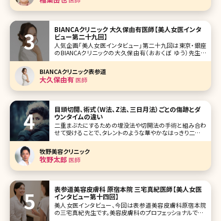
BIANCAクリニック 大久保由有医師【美人女医インタ
ビュー第二十九回】
人気企画「美人女医インタビュー」第二十九回は東京・銀座
のBIANCAクリニックの大久保由有（おおくぼ ゆう）先生で
す。 肌の治療を中心として、オペ系の症例も豊富、美容に対
する熱い思いと研究熱心な一面をもつ大久保先生。日々イン
BIANCAクリニック表参道
スタグラムで発信する美容情報は多くのファンを生んでいま
大久保由有
医師
す。 みんな気
目頭切開、術式（W法、Z法、三日月法）ごとの傷跡とダ
ウンタイムの違い
二重まぶたにするための埋没法や切開法の手術と組み合わ
せて受けることで、タレントのような華やかなはっきり二重を
手に入れることができ、目が大きくみえる目頭切開の手術。
効果がはっきりとわかる手術であるものの、ダウンタイムが
牧野美容クリニック
長引いたり、傷跡が残ってしまったりとトラブルも報告されて
牧野太郎
医師
いる施術でもあります。これか
表参道美容皮膚科 原宿本院 三宅真紀医師【美人女医
インタビュー第十四回】
美人女医インタビュー、今回は表参道美容皮膚科原宿本院
の三宅真紀先生です。美容皮膚科のプロフェッショナルで、レ
ーザー治療、ヒアルロン酸、ボトックスなどのアンチエイジン