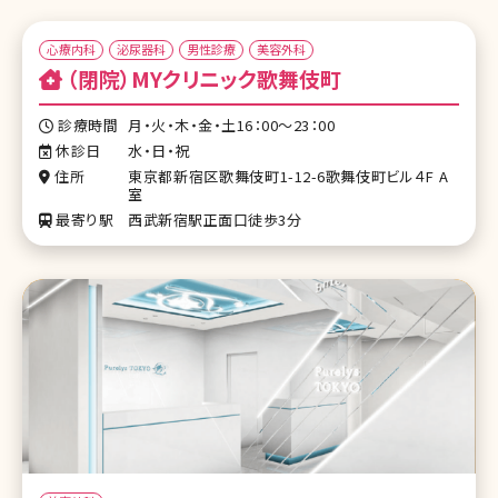
心療内科
泌尿器科
男性診療
美容外科
（閉院）MYクリニック歌舞伎町
診療時間
月・火・木・金・土16：00～23：00
休診日
水・日・祝
住所
東京都新宿区歌舞伎町1-12-6歌舞伎町ビル４F A
室
最寄り駅
西武新宿駅正面口徒歩3分