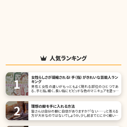
人気ランキング
女性らしさが凝縮される! 手（指）がきれいな芸能人ラン
キング
男性と女性の違いがもっともよく現れる部位のひとつであ
る、手と指。細く、長い指にビビッドな色のマニキュアを塗って
いるきれいな女性は、女性から見てもドキッとする瞬間があ
ります。 手は顔と同様、年齢が出やすいパーツ。年齢を感じさ
せない美しい手肌を保つためには美容皮膚科で行われてい
理想の脚を手に入れる方法
る施術が有効です。手
皆さんは自分の脚に自信がありますか?「ない……」と答える
方が大半なのではないでしょうか。少し前までとにかく細い脚
が理想と考えられていましたが、最近ではメリハリのある脚
こそが理想の脚と考える女性が増えているようです。ここでは