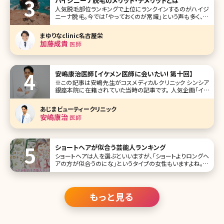
ハイジニーナ脱毛のメリット・デメリットとは
人気脱毛部位ランキングで上位にランクインするのがハイジ
ニーナ脱毛。今では「やっておくのが常識」という声も多く、ハ
イジニーナ脱毛に興味を持つ人が増えているといいます。 こ
こでは、ハイジニーナ脱毛についてよく知らないという人のた
まゆりなclinic名古屋栄
めに、ハイジニーナ脱毛の基本情報のほか、やっておくことの
加藤成貴
医師
メリット、どこで受
安嶋康治医師【イケメン医師に会いたい! 第十回】
※この記事は安嶋先生がコスメディカルクリニック シンシア
銀座本院に在籍されていた当時の記事です。 人気企画「イケ
メン医師に会いたい!」第十回は美容医療の激戦区、東京・銀
座に本院を構えるコスメディカルクリニック シンシアの安嶋
あじまビューティークリニック
康治（あじま やすはる）先生です。 形成外科で長年経験を積
安嶋康治
医師
み、総合
ショートヘアが似合う芸能人ランキング
ショートヘアは人を選ぶといいますが、「ショートよりロングヘ
アの方が似合うのにな」というタイプの女性もいますよね。一
般では目鼻立ちのはっきりした人がショートやベリーショート
にしている場合が多いかも。もちろんどんな髪型でも似合っ
てしまう人もいますが、今回は特にショートヘアが似合う芸
能人をランキングにして
もっと見る