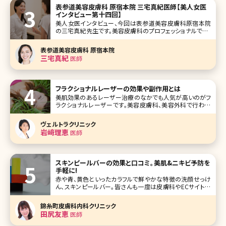
理想の脚をもつ芸能人を紹介しながら、理想の脚に近づけ
表参道美容皮膚科 原宿本院 三宅真紀医師【美人女医
る方法について詳しく紹介し
インタビュー第十四回】
美人女医インタビュー、今回は表参道美容皮膚科原宿本院
の三宅真紀先生です。美容皮膚科のプロフェッショナルで、レ
ーザー治療、ヒアルロン酸、ボトックスなどのアンチエイジン
グ系注入治療に造詣が深く、数多くの症例を経験されていま
表参道美容皮膚科 原宿本院
す。そんな美人女医に、お肌のケア法から医師の指導法まで
三宅真紀
医師
聞いてきました。 学生時代
フラクショナルレーザーの効果や副作用とは
美肌効果のあるレーザー治療のなかでも人気が高いのがフ
ラクショナルレーザーです。美容皮膚科、美容外科で行われ
るレーザーの治療はいくつか種類がありますが、フラクショナ
ルレーザーにはどのような特徴があるのでしょうか。ここでは
ヴェルトラクリニック
フラクショナルレーザーの基本的な知識から最新の施術情
岩﨑理恵
医師
報まで詳しくお伝えしていきます
スキンピールバーの効果と口コミ。美肌&ニキビ予防を
手軽に!
赤や青、黄色といったカラフルで鮮やかな特徴の洗顔せっけ
ん、スキンピールバー。皆さんも一度は皮膚科やECサイトな
どで見かけたことがあるのではないでしょうか。ピーリング効
果のあるせっけんで、洗顔感覚でピーリングできるというア
錦糸町皮膚科内科クリニック
イテムです。興
田尻友恵
医師