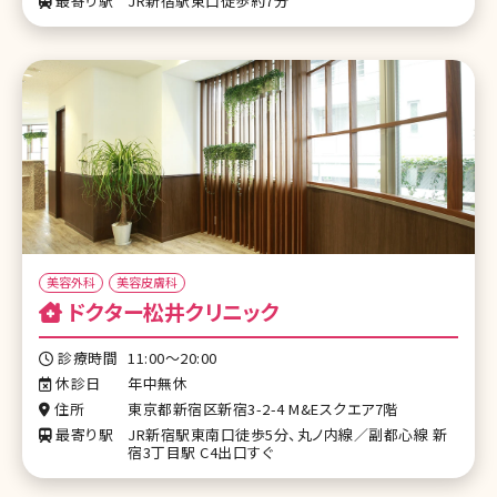
最寄り駅
JR新宿駅東口徒歩約7分
美容外科
美容皮膚科
ドクター松井クリニック
診療時間
11:00～20:00
休診日
年中無休
住所
東京都新宿区新宿3-2-4 M&Eスクエア7階
最寄り駅
JR新宿駅東南口徒歩5分、丸ノ内線／副都心線 新
宿3丁目駅 C4出口すぐ