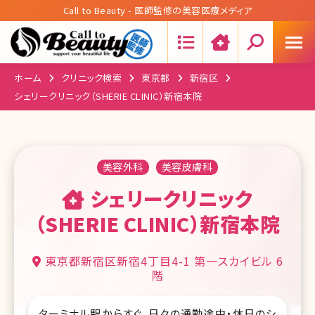
Call to Beauty - 医師監修の美容医療メディア
Search:
ホーム
クリニック検索
東京都
新宿区
シェリークリニック（SHERIE CLINIC）新宿本院
美容外科
美容皮膚科
シェリークリニック
（SHERIE CLINIC）新宿本院
東京都新宿区新宿4丁目4-1 第一スカイビル 6
階
ターミナル駅からすぐ。日々の通勤途中・休日のシ