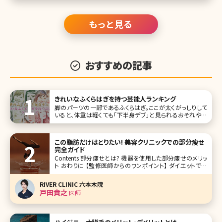
もっと見る
おすすめの記事
きれいなふくらはぎを持つ芸能人ランキング
脚のパーツの一部であるふくらはぎ。ここが太くがっしりして
いると、体重は軽くても「下半身デブ」と見られるおそれや全
体のバランスがなんとなく悪くなってしまいます。その他に
も、ふくらはぎといえば浮腫みやすい部分でもあるので、美脚
を目指す方ならいつも気にしていたいところです。 今回は美
この脂肪だけはとりたい! 美容クリニックでの部分痩せ
しく細いだけでは
完全ガイド
Contents 部分痩せとは? 機器を使用した部分痩せのメリッ
ト おわりに 【監修医師からのワンポイント】 ダイエットでは
なかなか落ちない脂肪を減らすのに少し医療の力を借りて
みるのはどうでしょうか?ただし脂肪を減らすといっても様々
RIVER CLINIC 六本木院
な方法があります。一般的には施術効果の高いもの
戸田貴之
医師