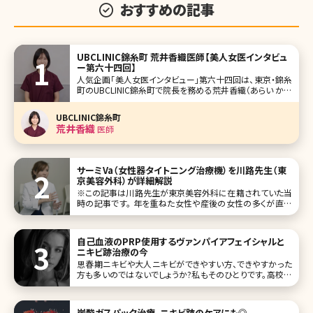
おすすめの記事
UBCLINIC錦糸町 荒井香織医師【美人女医インタビュ
ー第六十四回】
人気企画「美人女医インタビュー」第六十四回は、東京・錦糸
町のUBCLINIC錦糸町で院長を務める荒井香織（あらい かお
り）先生です。 レアな、歯科医師と医師のダブルライセンス保
持者。それだけでも努力家であり、探求家であると知れます
UBCLINIC錦糸町
が、不安を持って来院する患者さんに笑顔で丁寧なカウンセ
荒井香織
医師
リングをし
サーミVa（女性器タイトニング治療機）を川路先生（東
京美容外科）が詳細解説
※この記事は川路先生が東京美容外科に在籍されていた当
時の記事です。 年を重ねた女性や産後の女性の多くが直面
する女性器の悩みは、切実ですが、なかなか相談することが
難しいもの。治療はしたいけど、大掛かりになったり、ダウン
タイムは避けたい……。そんなデリケートな悩みを解消する
自己血液のPRP使用するヴァンパイアフェイシャルと
美容外科・美容皮膚科での治療
ニキビ跡治療の今
思春期ニキビや大人ニキビができやすい方、できやすかった
方も多いのではないでしょうか?私もそのひとりです。高校生
の頃から20歳頃まで本当にニキビで憂鬱でした。その、思春
期ニキビが落ち着いた今の悩みはニキビ跡の色素沈着やク
レーターです。 クレーターはニキビが炎症を過度に起こすと
炭酸ガスパック治療。ニキビ跡のケアにも◎