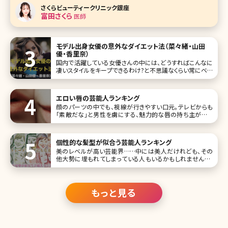
を持つ芸能人達の美乳の秘訣までをご紹介します! 目次 1.
さくらビューティークリニック銀座
自分の理想のバストサイズを知ろう 1-1.理想のバストサイズ
富田さくら
医師
の計算
モデル出身女優の意外なダイエット法（菜々緒・山田
優・香里奈）
国内で活躍している女優さんの中には、どうすればこんなに
凄いスタイルをキープできるわけ?と不思議なくらい常にベス
トなスタイルを維持している方がいます。今回は3名の美女を
ご紹介しますが、それだけしかしてないの?という方もいれ
ば、やっぱりねえ……という努力を行っている方もいます。そ
エロい唇の芸能人ランキング
れでは、彼女たちがどのよ
顔のパーツの中でも、視線が行きやすい口元。テレビからも
「素敵だな」と男性を虜にする、魅力的な唇の持ち主がいま
す。そこで今回は、唇がエロくセクシーな女性芸能人をランキ
ングにしてお届けしましょう。 第1位小嶋陽菜 この投稿を
Instagramで見る
個性的な髪型が似合う芸能人ランキング
美のレベルが高い芸能界……中には美人だけれども、その
他大勢に埋もれてしまっている人もいるかもしれません。し
かし、個性を発揮することで輝く人がいます!その個性のひと
つが髪型であり、特に女性の場合はヘアスタイルで大きく雰
囲気が変わるものです。 ここでは、そんな個性的な髪型にす
ることで注目を集めたり、
もっと見る