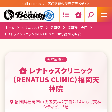
Call to Beauty - 医師監修の美容医療メディア
Search:
ホーム
クリニック検索
福岡県
福岡市中央区
レナトゥスクリニック（RENATUS CLINIC）福岡天神院
美容皮膚科
レナトゥスクリニック
（RENATUS CLINIC）福岡天
神院
福岡県福岡市中央区天神2丁目7-14いちご天神
シティビル5階