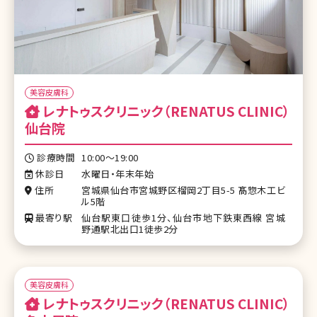
美容皮膚科
レナトゥスクリニック（RENATUS CLINIC）
仙台院
診療時間
10:00〜19:00
休診日
水曜日・年末年始
住所
宮城県仙台市宮城野区榴岡2丁目5-5 髙惣木工ビ
ル5階
最寄り駅
仙台駅東口徒歩1分、仙台市地下鉄東西線 宮城
野通駅北出口1徒歩2分
美容皮膚科
レナトゥスクリニック（RENATUS CLINIC）