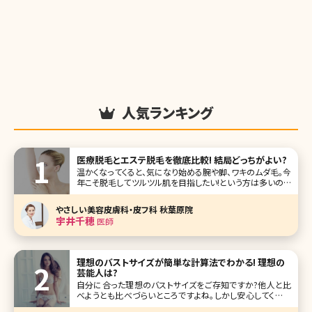
人気ランキング
医療脱毛とエステ脱毛を徹底比較! 結局どっちがよい?
温かくなってくると、気になり始める腕や脚、ワキのムダ毛。今
年こそ脱毛してツルツル肌を目指したい!という方は多いので
は?そんな脱毛を考えるときの永遠のテーマともいえるのが
「医療機関で脱毛するか、安いエステで脱毛するか」という
やさしい美容皮膚科・皮フ科 秋葉原院
点。 結論から言うと、今の時代、脱毛は医療脱毛の方がオス
宇井千穂
医師
スメです。ここ
理想のバストサイズが簡単な計算法でわかる! 理想の
芸能人は?
自分に合った理想のバストサイズをご存知ですか?他人と比
べようとも比べづらいところですよね。しかし安心してくださ
い。今回は簡単に算出できる計算法とともに、理想のバスト