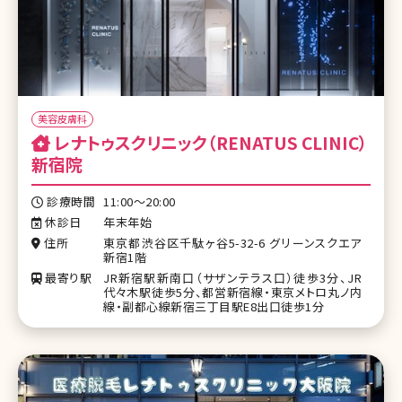
美容皮膚科
レナトゥスクリニック（RENATUS CLINIC）
新宿院
診療時間
11:00〜20:00
休診日
年末年始
住所
東京都渋谷区千駄ヶ谷5-32-6 グリーンスクエア
新宿1階
最寄り駅
JR新宿駅新南口（サザンテラス口）徒歩3分、JR
代々木駅徒歩5分、都営新宿線・東京メトロ丸ノ内
線・副都心線新宿三丁目駅E8出口徒歩1分