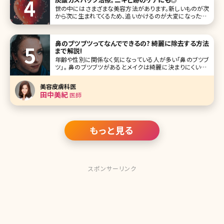
肌の奥の真皮層まで
世の中にはさまざまな美容方法があります。新しいものが次
から次に生まれてくるため、追いかけるのが大変になったり、
どんなものが本当に効果があるのかわからなくなってきたり
するほどです。 今回はそのなかから、「炭酸ガスパック」を取り
上げます。その効果はニキビ跡を始め、美肌やアンチエイジ
鼻のブツブツってなんでできるの? 綺麗に除去する方法
ングのためのさまざま
まで解説!
年齢や性別に関係なく気になっている人が多い「鼻のブツブ
ツ」。 鼻のブツブツがあるとメイクは綺麗に決まりにくいし、
なんだか清潔感に欠ける印象に。そして鼻は顔の中心部分
なので他人から目につきやすく、接近戦では特に目立ってし
美容皮膚科医
まいます。 そんなみんなのお悩みである鼻のブツブツを綺麗
田中美紀
医師
にするための正
もっと見る
スポンサーリンク