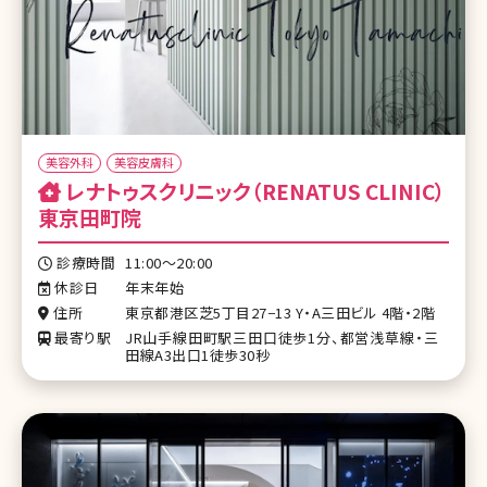
美容外科
美容皮膚科
レナトゥスクリニック（RENATUS CLINIC）
東京田町院
診療時間
11:00〜20:00
休診日
年末年始
住所
東京都港区芝5丁目27−13 Y・A三田ビル 4階・2階
最寄り駅
JR山手線田町駅三田口徒歩1分、都営浅草線・三
田線A3出口1徒歩30秒