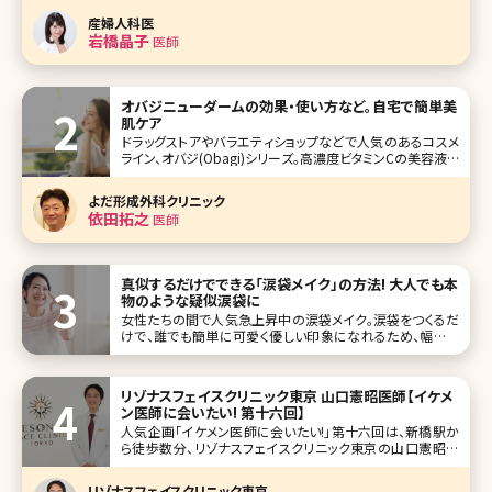
ンを含めたアンダーヘアの脱毛を考える人が増えています。
産婦人科医
実際に施術を受けた人からは「快適すぎる!」という声も。ここ
岩橋晶子
医師
でもはや女性の新しい常
オバジニューダームの効果・使い方など。自宅で簡単美
肌ケア
ドラッグストアやバラエティショップなどで人気のあるコスメ
ライン、オバジ(Obagi)シリーズ。高濃度ビタミンCの美容液を
使ったことのある方も多いのではないでしょうか。このオバジ
シリーズのワンランク上のライン、オバジメディカルの中で人
よだ形成外科クリニック
気が高いのが「オバジニューダーム」です。効果が高いもの
依田拓之
医師
の、ダウン
真似するだけでできる「涙袋メイク」の方法! 大人でも本
物のような疑似涙袋に
女性たちの間で人気急上昇中の涙袋メイク。涙袋をつくるだ
けで、誰でも簡単に可愛く優しい印象になれるため、幅広い
年齢層の女性から注目を集めています。しかし、初心者の方
にとっては「どうやってメイクをしたらいいのか分からない」
という方も多いのではないでしょうか。 そこで今回は、大人で
リゾナスフェイスクリニック東京 山口憲昭医師【イケメ
も自然なぷっくり涙
ン医師に会いたい! 第十六回】
人気企画「イケメン医師に会いたい!」第十六回は、新橋駅か
ら徒歩数分、リゾナスフェイスクリニック東京の山口憲昭医
師（やまぐちかずあき）先生です。 “Quality of Life Surgery”を
座右の銘として、顎顔面手術をはじめ、顔より上にこだわり総
リゾナスフェイスクリニック東京