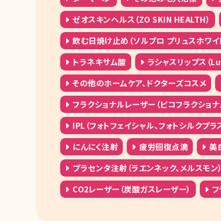
ゼオスキンヘルス（ZO SKIN HEALTH）
飲む日焼け止め（ソルプロ プリュスホワイ
トラネキサム酸
ラシャスリップス（Lusci
その他のホームケア、ドクターズコスメ
フラクショナルレーザー（ピコフラクショナ
IPL（フォトフェイシャル、フォトシルクプラ
にんにく注射
疲労回復点滴
美
プラセンタ注射（ラエンネック、メルスモン
CO2レーザー（炭酸ガスレーザー）
フ