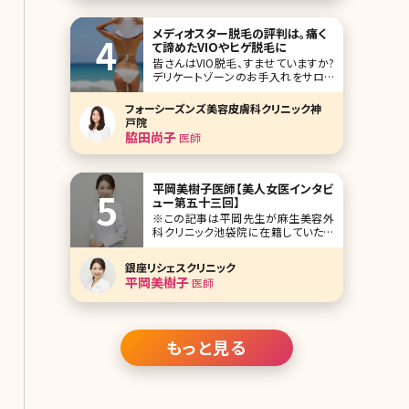
メディオスター脱毛の評判は。痛く
て諦めたVIOやヒゲ脱毛に
皆さんはVIO脱毛、すませていますか?
デリケートゾーンのお手入れをサロン
やクリニックでするのは恥ずかしいとい
う人もいますが、最近では「お手入れを
フォーシーズンズ美容皮膚科クリニック神
していないほうが恥ずかしい」という風
戸院
潮になりつつありますよね。また、男性
脇田尚子
医師
の美意識も変わりワキ毛や濃すぎるヒ
ゲを脱毛するべき!という声も増えてい
ます。
平岡美樹子医師【美人女医インタビ
ュー第五十三回】
※この記事は平岡先生が麻生美容外
科クリニック池袋院に在籍していた当
時の記事です。 人気企画「美人女医イ
ンタビュー」第五十三回は、東京池袋駅
銀座リシェスクリニック
からすぐの麻生美容外科クリニック池
平岡美樹子
医師
袋院（東京美容外科 池袋院）で院長を
務める平岡美樹子（ひらおか みきこ）先
生です。 東京大学医学部卒業を感じさ
せない、
もっと見る