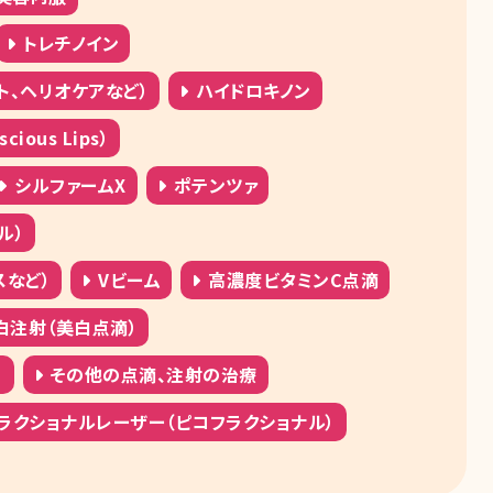
トレチノイン
ト、ヘリオケアなど）
ハイドロキノン
ous Lips）
シルファームX
ポテンツァ
ル）
スなど）
Vビーム
高濃度ビタミンC点滴
白注射（美白点滴）
）
その他の点滴、注射の治療
ラクショナルレーザー（ピコフラクショナル）