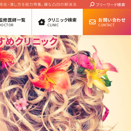
Search:
し方を総力特集。嫌な凸凹の解消法
フリーワード検索
監修医師一覧
クリニック検索
お問い合わせ
DOCTOR
CLINIC
CONTACT
すめクリニック