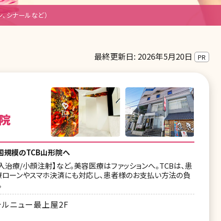
ン、シナールなど）
最終更新日: 2026年5月20日
PR
院
国規模のTCB山形院へ
入治療/小顔注射】など。美容医療はファッションへ。TCBは、患
療ローンやスマホ決済にも対応し、患者様のお支払い方法の負
。
テルニュー最上屋2F