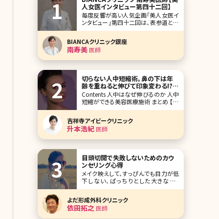
人女医インタビュー第四十二回】
毎度反響が高い人気企画「美人女医イ
ンタビュー」第四十二回は、表参道と銀
座に展開するBIANCAクリニックの南寿
美（みなみ すみ）先生です。 美容外科、
BIANCAクリニック銀座
美容皮膚科問わず豊富な施術メニュー
南寿美
医師
を取り揃えているBIANCAクリニックで
は、ドクター陣が、オールマイティに施
術対応できるのが基本方針。その中で
も、
切らない人中短縮術。鼻の下は年
齢を重ねると伸びて印象変わる!?
顔の中心にある人中を短くする方
Contents 人中はなぜ伸びるのか 人中
法とは
短縮ができる美容医療施術 まとめ 【監
修医師からのワンポイント】人中の長
さは顔全体の印象を大きく左右します。
吉祥寺アイビークリニック
まずは自分の顔バランスを知り、小さな
升本浩紀
医師
変化から理想の比率を目指すことが大
切です。 最近では、パーソナルカラー
目頭切開で失敗しないためのカウ
ンセリング心得
メイク映えして、すっぴんでも目力が低
下しない、ぱっちりとした大きな目。
Twitterなどでも「二重にしたい」「目頭
切開したい」というツイートをよく見か
よだ形成外科クリニック
けます。昔と違って、費用も安くなり気
依田拓之
医師
軽に受けられるような印象もある、目
を大きくするための手術。