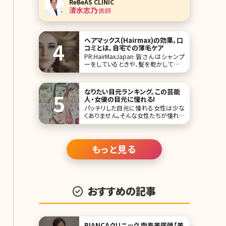
ReBeAS CLINIC
実は鼻プロテーゼを入れている人が多
清水志乃
医師
いよう。しかし、同時に鼻プロテーゼは
美容整形手術の中でもトラブルが多く、
将来的なメンテナンスが必要と言われ
る難易度の高い手術でも
ヘアマックス(Hairmax)の効果、口
コミとは。自宅での薄毛ケア
PR:HairMaxJapan 皆さんはシャンプ
ーをしているときや、髪を乾かしている
とき、数十本単位で髪の毛が抜けてび
っくりしたことはありませんか?特に秋
は1年の中でも抜け毛が増える季節。
なりたい目元ランキング。この芸能
自然におさまるとはいえ、抜け毛の本
人・女優の目元に憧れる!
数を見るとストレスを感じてしまいます
パッチリした目元に憧れる女性は少な
よね。豊かで美しい髪は女性の命。ここ
くありません。そんな女性たちが憧れて
で
やまない、素敵な目元の芸能人・女優
をランキングにしました!ランキングに
出ている芸能人・女優さんの目元に憧
れて、まねっこメイクをしている女性も
もっと見る
多いのでは? 1位北川景子 この投稿を
Instagramで見
おすすめの記事
BIANCAクリニック 南寿美医師【美