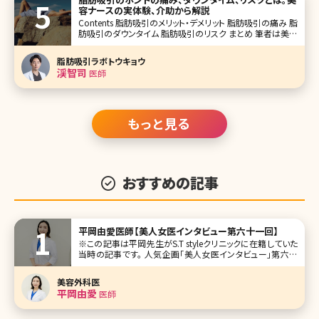
容ナースの実体験、介助から解説
Contents 脂肪吸引のメリット・デメリット 脂肪吸引の痛み 脂
肪吸引のダウンタイム 脂肪吸引のリスク まとめ 筆者は美容
クリニックに勤務してから、様々な美容医療による治療を行
ってきました。肌のコンプレックスが大きかったため、美容皮
脂肪吸引ラボトウキョウ
膚治療やスキンケ
渓智司
医師
もっと見る
おすすめの記事
平岡由愛医師【美人女医インタビュー第六十一回】
※この記事は平岡先生がS.T styleクリニックに在籍していた
当時の記事です。 人気企画「美人女医インタビュー」第六十
一回は、東京・麹町のS.T styleクリニックの平岡由愛（ひらお
かゆま）先生です。 S.T styleクリニックは脂肪吸引、脂肪注入
美容外科医
を得意としていて、女性特有のお悩みに
平岡由愛
医師