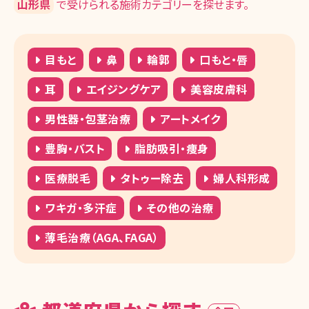
山形県
で受けられる施術カテゴリーを探せます。
目もと
鼻
輪郭
口もと・唇
耳
エイジングケア
美容皮膚科
男性器・包茎治療
アートメイク
豊胸・バスト
脂肪吸引・痩身
医療脱毛
タトゥー除去
婦人科形成
ワキガ・多汗症
その他の治療
薄毛治療（AGA、FAGA）