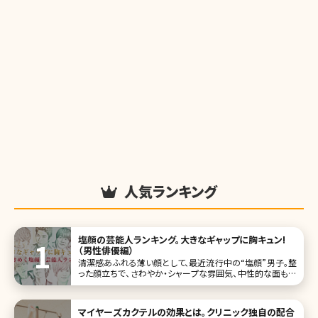
人気ランキング
塩顔の芸能人ランキング。大きなギャップに胸キュン!
（男性俳優編）
清潔感あふれる薄い顔として、最近流行中の“塩顔”男子。整
った顔立ちで、さわやか・シャープな雰囲気、中性的な面も併
せ持ち、それでいて立ってるだけで色気が横溢する塩顔男子
に、ドキドキしている女性も多いのではないでしょうか。 守っ
てあげたいという気持ちを刺激されて、いつのまにか塩顔男
マイヤーズカクテルの効果とは。クリニック独自の配合
子のペースに!?女