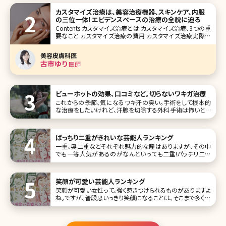
カスタマイズ治療は、美容治療機器、スキンケア、内服
の三位一体! エビデンスベースの治療の全貌に迫る
Contents カスタマイズ治療とは カスタマイズ治療、3つの重
要なこと カスタマイズ治療の費用 カスタマイズ治療実際の
治療例 まとめ 筆者の勤務するクリニックでは、美容外科だ
けでなくピーリングやトーニングなどの美容皮膚科の治療も
美容皮膚科医
根強い人気があります。体の表面を覆う皮膚は1
古市ゆり
医師
ビューホットの効果、口コミなど。切らないワキガ治療
これからの季節、気になるワキ汗の臭い。手術をして根本的
な治療をしたいけれど、汗腺を切除する外科手術は怖いとい
う方も多いですよね。とはいえ、切らないワキガ手術は効果が
ないという声もよく聞きます。切らないワキガ治療の中で再発
が少なく
ぱっちり二重がきれいな芸能人ランキング
一重、奥二重などそれぞれ魅力的な瞳はありますが、その中
でも一等人気があるのがなんといっても二重!パッチリ二重
に憧れて、アイメイクをしたことがある人もいるのではないで
しょうか。 ここでは、そんな惚れ惚れするような二重がきれい
な芸能人をランキングTOP10にしてまとめています。 第1位
笑顔が可愛い芸能人ランキング
橋本環
笑顔が可愛い女性って、強く惹きつけられるものがありますよ
ね。ですが、普段思いっきり笑顔になることは、そこまで多くは
ないはず。きっと今よりもたくさん笑顔になれば、もっと素敵
な人になれるかもしれません。 そこで、「笑顔が可愛い女性
芸能人」を10人集めてみました!笑顔が可愛い人たちを見て、