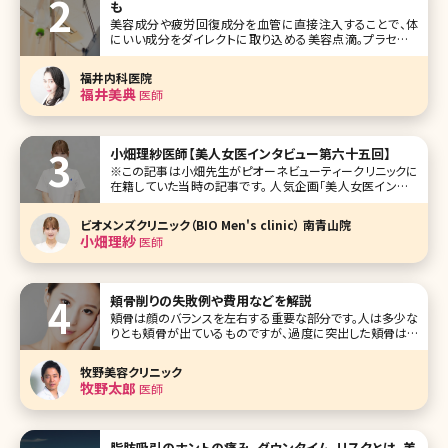
も
美容成分や疲労回復成分を血管に直接注入することで、体
にいい成分をダイレクトに取り込める美容点滴。プラセンタ
点滴やにんにく点滴などが有名ですが、不足しがちなビタミ
ンやミネラルを点滴するマイヤーズカクテルも根強い人気の
福井内科医院
ある治療方法です。日本での知
福井美典
医師
小畑理紗医師【美人女医インタビュー第六十五回】
※この記事は小畑先生がピオーネビューティークリニックに
在籍していた当時の記事です。 人気企画「美人女医インタビ
ュー」第六十五回は、東京・西新宿のピオーネビューティーク
リニック（Pione Beauty Clinic）の小畑理紗（おばた りさ）先
ビオメンズクリニック（BIO Men's clinic） 南青山院
生です。 ピオーネビューティークリニックは、お顔のた
小畑理紗
医師
頬骨削りの失敗例や費用などを解説
頬骨は顔のバランスを左右する重要な部分です。人は多少な
りとも頬骨が出ているものですが、過度に突出した頬骨はバ
ランスを悪くするだけでなく、顔を大きく見せてしまう原因に
もなります。しかし骨の手術は大がかりでリスクが伴うことも
牧野美容クリニック
あり、なかなか手術に踏み切れないという方も多いのではな
牧野太郎
医師
いでしょうか。今回は頬骨削
脂肪吸引のホントの痛み、ダウンタイム、リスクとは。美