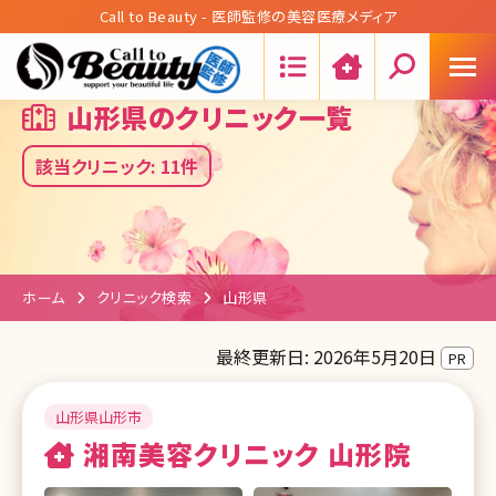
Call to Beauty - 医師監修の美容医療メディア
Search:
山形県のクリニック一覧
該当クリニック: 11件
ホーム
クリニック検索
山形県
最終更新日: 2026年5月20日
PR
山形県山形市
湘南美容クリニック 山形院