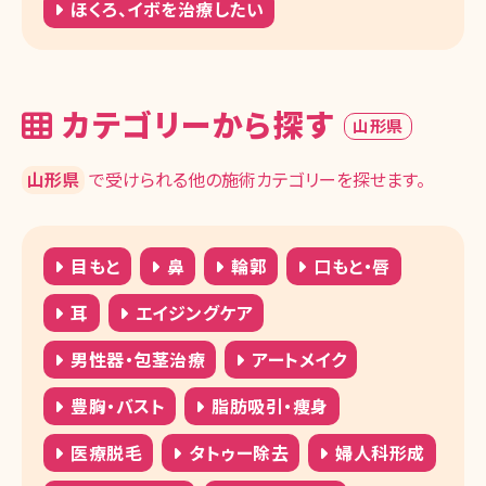
ほくろ、イボを治療したい
カテゴリーから探す
山形県
山形県
で受けられる他の施術カテゴリーを探せます。
目もと
鼻
輪郭
口もと・唇
耳
エイジングケア
男性器・包茎治療
アートメイク
豊胸・バスト
脂肪吸引・痩身
医療脱毛
タトゥー除去
婦人科形成