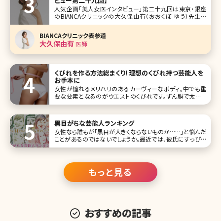
ビュー第二十九回】
人気企画「美人女医インタビュー」第二十九回は東京・銀座
のBIANCAクリニックの大久保由有（おおくぼ ゆう）先生で
す。 肌の治療を中心として、オペ系の症例も豊富、美容に対
する熱い思いと研究熱心な一面をもつ大久保先生。日々イン
BIANCAクリニック表参道
スタグラムで発信する美容情報は多くのファンを生んでいま
大久保由有
医師
す。 みんな気
くびれを作る方法総まくり! 理想のくびれ持つ芸能人を
お手本に
女性が憧れるメリハリのあるカーヴィーなボディ。中でも重
要な要素となるのがウエストのくびれです。ずん胴で太いウ
エストや、ただ細いだけのしまりのないウエストも美しいボデ
ィラインとは言えません。ここで理想のくびれを持つ芸能人を
あげなが
黒目がちな芸能人ランキング
女性なら誰もが「黒目が大きくならないものか……」と悩んだ
ことがあるのではないでしょうか。最近では、彼氏にすっぴん
を見せるのと同じくらい、カラーコンタクトを取った目を見ら
れたくない女性が増えているそうです。 今回は、黒目が大きく
てうらやましい芸能人10名とあわせて、彼女たちをお手本に
したメイクテクニ
もっと見る
おすすめの記事