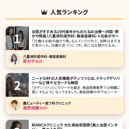
人気ランキング
女医がすすめる20代後半からのたるみ治療〜対談・原
かや院長（八重洲形成外科・美容皮膚科）✕北条かや〜
「25歳はお肌の曲がり角」なんていうけれど、当時はまだま
だ若かった。30歳が近づくにつれ、気になる頬のたるみ、毛
穴、目元……。アンチエイジングを始めるにはまだ早い気が
するけれど、どんなケアをすればいいの?美容皮膚科・外科っ
八重洲形成外科・美容皮膚科
て怖くない?そんな疑問を解決すべく、八重洲形成外科・美容
原かや
医師
皮膚科院長の原かや
ニードルRFの人気機器ポテンツァとは。ドラッグデリバ
リーなど様々なモードも解説
「ポテンツァ」というワードを最近、美容医療業界では頻繁に
耳にするようになってきました。美容医療の中ではニードル
RFといえばポテンツァというくらい有名になった機械ですが、
まだまだ新しい機械ですので、初めて耳にする方も少なくは
麗ビューティー皮フ科クリニック
ないでしょう。 ニードルRFにもシルファームやモフィウスとい
居原田麗
医師
った機械があ
BIANCAクリニック 大久保由有医師【美人女医インタ