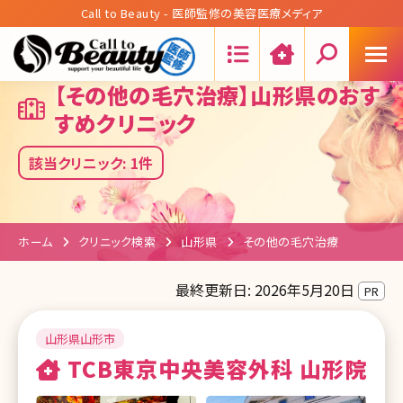
Call to Beauty - 医師監修の美容医療メディア
Search:
【その他の毛穴治療】山形県のおす
すめクリニック
該当クリニック: 1件
ホーム
クリニック検索
山形県
その他の毛穴治療
最終更新日: 2026年5月20日
PR
山形県山形市
TCB東京中央美容外科 山形院