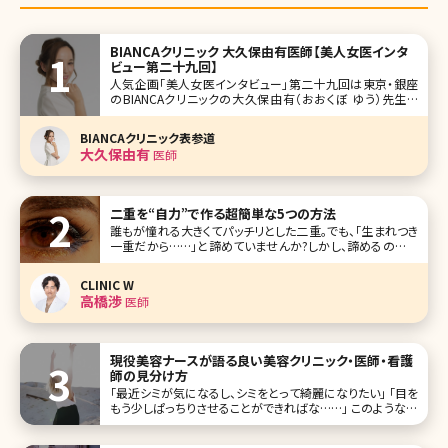
BIANCAクリニック 大久保由有医師【美人女医インタ
ビュー第二十九回】
人気企画「美人女医インタビュー」第二十九回は東京・銀座
のBIANCAクリニックの大久保由有（おおくぼ ゆう）先生で
す。 肌の治療を中心として、オペ系の症例も豊富、美容に対
する熱い思いと研究熱心な一面をもつ大久保先生。日々イン
BIANCAクリニック表参道
スタグラムで発信する美容情報は多くのファンを生んでいま
大久保由有
医師
す。 みんな気
二重を“自力”で作る超簡単な5つの方法
誰もが憧れる大きくてパッチリとした二重。でも、「生まれつき
一重だから……」と諦めていませんか?しかし、諦めるのはま
だ早いですよ。女性の方ならご存知かと思いますが、自力で
二重を作るというメソッドはネットでもひとつのジャンルとし
CLINIC W
て定着しており、巨大掲示板をはじめ、ツイッターを代表とす
高橋渉
医師
るSNSでも人気の
現役美容ナースが語る良い美容クリニック・医師・看護
師の見分け方
「最近シミが気になるし、シミをとって綺麗になりたい」 「目を
もう少しぱっちりさせることができればな……」 このような美
容に関するお悩みを持った時、「少しでも良くなれば……」と
美容クリニックに通ってみようと思うのではないでしょうか。