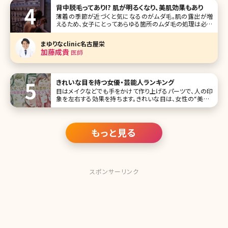
そしてネットやSNSでどの美容クリニックに行こうか調べて
背中脱毛ってあり!? 肌が明るくなり、美肌効果もあり
薄着の季節が近づくと気になるのがムダ毛。肌の露出が増
えるため、女子にとってあらゆる箇所のムダ毛の処理は必須
ですよね。ですが、脇や腕、脚の処理をして満足している方が
意外と多い……。どうせなら背中まで綺麗にしてみてはいか
まゆりなclinic名古屋栄
がでしょう。 「自分は背中が開いた服は着ないから関係ない」
加藤成貴
医師
と思う方もいるかもしれま
きれいな目を持つ女優・芸能人ランキング
目はメイクなどでも手をかけて作り上げるパーツで、人の印
象を左右する効果を持ちます。きれいな目は、女性の“美人・
かわいい”を実現させ、またその人ならではの特徴（キャラク
ター）も生み出します。 今回は惹きつけられる魅力を持つ、目
がきれいな芸能人をランキングでご紹介します。さまざまな
瞳の色・形を持つ
もっと見る
スポンサーリンク