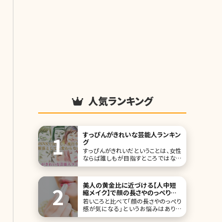
人気ランキング
すっぴんがきれいな芸能人ランキン
グ
すっぴんがきれいだということは、女性
ならば誰しもが目指すところではない
でしょうか。 メイクするにも、素肌のき
れいさは大きな影響を与えますので、
前提としてもそこはしっかりとケアして
美人の黄金比に近づける【人中短
おきたいものです。 近年では芸能人の
縮メイク】で顔の長さやのっぺり感
すっぴん画像もよく公開されています
を解消!
若いころと比べて「顔の長さやのっぺり
が、今回はその中でもすっぴんがきれ
感が気になる」というお悩みはありま
いな芸能人をラ
せんか?キレイにメイクを仕上げても、