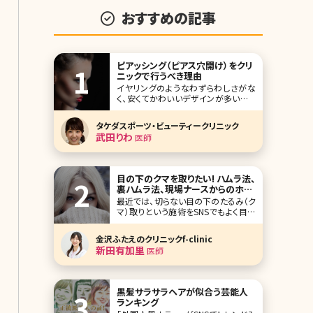
おすすめの記事
ピアッシング（ピアス穴開け）をクリ
ニックで行うべき理由
イヤリングのようなわずらわしさがな
く、安くてかわいいデザインが多いピア
ス。海外では子供のうちからピアスホ
ールを開けておしゃれを楽しむ習慣が
タケダスポーツ・ビューティークリニック
ありますが、日本では高校生くらいで初
武田りわ
医師
めてピアッシングをする人が多いようで
す。自分でできる器具も売られています
が、安全性を考えると美容外科・美容
皮膚科でピアッシング
目の下のクマを取りたい! ハムラ法、
裏ハムラ法、現場ナースからのホン
トのメリット・デメリット解説
最近では、切らない目の下のたるみ（ク
マ）取りという施術をSNSでもよく目に
するようになりました。目の下に黄色い
脂肪が乗っている動画を目にした方も
金沢ふたえのクリニックf-clinic
多くいると思います。そういった動画や
新田有加里
医師
投稿では、目の下にある眼下脂肪とい
うものを除去しています。SNSで目にす
るだけでなく、目元のクマ治療は実際
にとても人気の
黒髪サラサラヘアが似合う芸能人
ランキング