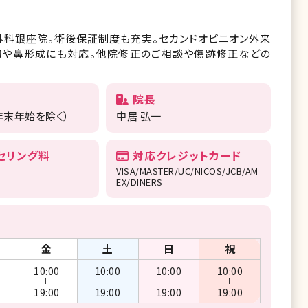
外科銀座院。術後保証制度も充実。セカンドオピニオン外来
胸や鼻形成にも対応。他院修正のご相談や傷跡修正などの
院長
年末年始を除く）
中居 弘一
セリング料
対応クレジットカード
VISA/MASTER/UC/NICOS/JCB/AM
EX/DINERS
金
土
日
祝
10:00
10:00
10:00
10:00
ー
ー
ー
ー
19:00
19:00
19:00
19:00