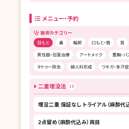
メニュー・予約
施術カテゴリー
目もと
鼻
輪郭
口もと・唇
耳
男性器・包茎治療
アートメイク
豊胸・バ
タトゥー除去
婦人科形成
ワキガ・多汗症
二重埋没法
10
埋没二重 保証なし トライアル（麻酔代
2点留め（麻酔代込み）両目