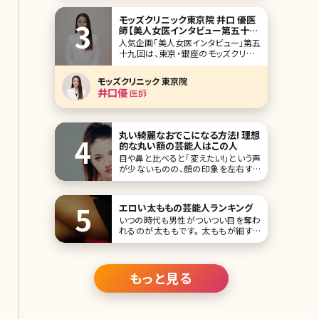
顔のコンプレックスを解消するのはな
かなか難しいですよね。そんなお悩み
モッズクリニック東京院 井口 優医
を解決してくれるのが、鼻と唇の距離を
師【美人女医インタビュー第五十九
近づけて見せる「人中短縮メイク」。 そ
回】
人気企画「美人女医インタビュー」第五
こで今回は、顔ののっぺり感を解消し
十九回は、東京・銀座のモッズクリニッ
て、美人の黄金
ク（Mods Clinic）東京院の井口優（いぐ
ちゆう）先生です。 そのこだわりから脂
モッズクリニック 東京院
肪吸引・脂肪注入で指名が多い銀座の
井口優
医師
モッズクリニック。海外からの患者さん
も多く、日帰りや一泊二日で脂肪吸引
の対応することもあるとか。ダウ
丸い綺麗なおでこになる方法! 理想
的な丸い額の芸能人はこの人
目や鼻と比べると「変えたい!」という声
が少ないものの、顔の印象を左右する
パーツがおでこです。皆さんは自分の
おでこに満足していますか?美容大国・
韓国ではおでこの美しさが重要視され
エロい太ももの芸能人ランキング
ていて、芸能人でもおでこの整形をして
いつの時代も男性がついつい目を奪わ
いる人が少なく
れるのが太ももです。 太ももが細すぎ
る女性は男性にはウケません。程よい
肉付きがあり、むっちりしているセクシ
ーな太ももは男性から見て「エロい」と
感じさせます。 男性が思わず見惚れて
もっと見る
しまうようなエロく、セクシー