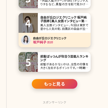
「外国人風カラー」がSNSでトレンド入
りするなど、黒髪の方を街で見かける
ことは少なくなってきています。ですが、
黒髪のサラサラヘアに一度は憧れた経
験があるのではないでしょうか。 一度
自由が丘ロジエクリニック 坂戸純
はなってみたいと思わせる“黒髪が似
子医師【美人女医インタビュー第二
合う芸能人”を、ランキング形式で10人
十一回】
美人女医インタビュー、今回は東京で
ご紹介していきます。 第1位仲間由紀恵
昔から人気の街、目黒区の自由が丘に
ある自由が丘ロジエクリニックの坂戸
純子院長です。 大学は建築学科に入
自由が丘ロジエクリニック
り、そこから医学部を受け直したという
坂戸純子
医師
珍しい経歴。美容医療に対する並々な
らぬ熱い思いを語ってくれました。 ご自
身の結果がでた美容法を全公開!ワー
クライフバランス
前髪ぱっつんが似合う芸能人ランキ
ング
前髪があるかないかは、女性の印象を
大きく左右するポイントです。一時期は
「子供っぽい」と敬遠されていましたが、
最近はぱっつん前髪を好んでチョイス
する人も増えてきています。 そこで今回
は、前髪ぱっつんが似合っており、今後
もっと見る
の参考にしていただきたい女性芸能人
をランキング形式でご紹介していきまし
ょう。
スポンサーリンク