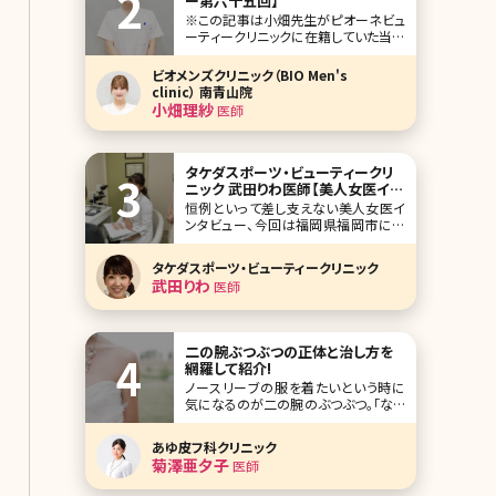
ー第六十五回】
※この記事は小畑先生がピオーネビュ
ーティークリニックに在籍していた当時
の記事です。 人気企画「美人女医イン
タビュー」第六十五回は、東京・西新宿
ビオメンズクリニック（BIO Men's
のピオーネビューティークリニック
clinic） 南青山院
（Pione Beauty Clinic）の小畑理紗（お
小畑理紗
医師
ばた りさ）先生です。 ピオーネビューテ
ィークリニックは、お顔のた
タケダスポーツ・ビューティークリ
ニック 武田りわ医師【美人女医イン
タビュー第十一回】
恒例といって差し支えない美人女医イ
ンタビュー、今回は福岡県福岡市にあ
るタケダスポーツ・ビューティークリニ
ック の皮膚科・美容皮膚科部門の院長
タケダスポーツ・ビューティークリニック
である武田りわ先生です。 美容皮膚科
武田りわ
医師
を通して、肌のことだけでなく、女性の
生き方自体をサポートしようとする姿
勢が強く見えたインタビューでした。そ
れではどうぞ!
二の腕ぶつぶつの正体と治し方を
網羅して紹介!
ノースリーブの服を着たいという時に
気になるのが二の腕のぶつぶつ。「なん
だか鳥肌みたいでイヤだな」と悩んで
いる人も少なくないのではないでしょう
あゆ皮フ科クリニック
か。ここの部分にぶつぶつがあると、な
菊澤亜夕子
医師
かなか思うようにファッションも楽しめ
ませんよね。 ここでは、二の腕のぶつぶ