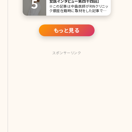
女医インタビュー第四十四回】
※この記事は中島医師がRINクリニッ
ク銀座在籍時に取材をした記事です。
人気企画「美人女医インタビュー」第四
十四回は、中島菓（すみれーしょん）先
生です。 美容皮膚科専門でフリーラン
ス医師としRINクリニック銀座など複数
もっと見る
クリニックに勤務しながら、YouTubeで
は唯一無二のキャラクターを生かし美
容
スポンサーリンク