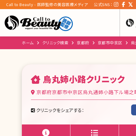
Call to Beauty - 医師監修の美容医療メディア
公式SNS：
ホーム
クリニック検索
京都府
京都市中京区
烏
烏丸姉小路クリニック
京都府京都市中京区烏丸通姉小路下ル場之町599
クリニックをシェアする：