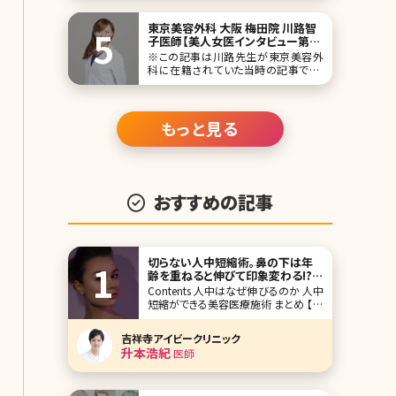
つの原因と治療方法について解説して
いきますので、
東京美容外科 大阪 梅田院 川路智
子医師【美人女医インタビュー第十
八回】
※この記事は川路先生が東京美容外
科に在籍されていた当時の記事です。
反響があるとの嬉しいお声もいただく、
恒例の美人女医インタビュー。今回は
全国展開している東京美容外科の大阪
梅田院院長の川路智子先生です。 女性
もっと見る
ならではの視点、配慮を反映した診療
に対する思いを語ってもらいました。特
に豊胸術、アンチエ
おすすめの記事
切らない人中短縮術。鼻の下は年
齢を重ねると伸びて印象変わる!?
顔の中心にある人中を短くする方
Contents 人中はなぜ伸びるのか 人中
法とは
短縮ができる美容医療施術 まとめ 【監
修医師からのワンポイント】人中の長
さは顔全体の印象を大きく左右します。
吉祥寺アイビークリニック
まずは自分の顔バランスを知り、小さな
升本浩紀
医師
変化から理想の比率を目指すことが大
切です。 最近では、パーソナルカラー