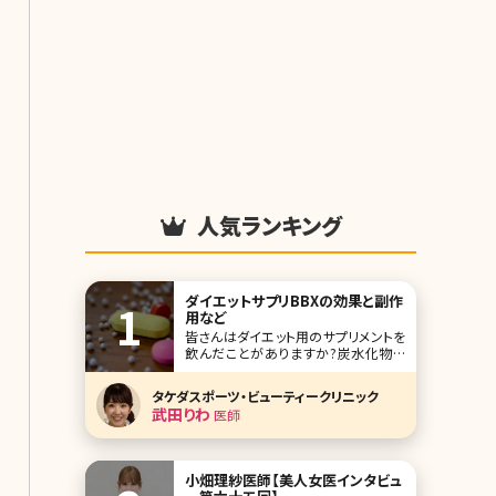
人気ランキング
ダイエットサプリBBXの効果と副作
用など
皆さんはダイエット用のサプリメントを
飲んだことがありますか?炭水化物や
脂質の吸収を抑える成分を配合したダ
イエットサポートサプリメントはいくつ
タケダスポーツ・ビューティークリニック
もありますが、体重を維持する程度の
武田りわ
医師
効果しかないと感じている方が多いの
ではないでしょうか。そこで、是非チェッ
クしてほしいのが美容クリニックで処
方されるダイエット
小畑理紗医師【美人女医インタビュ