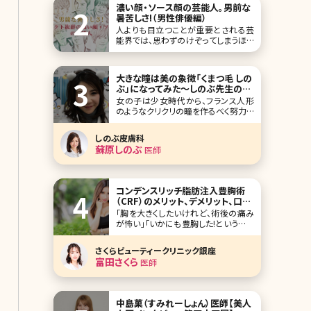
濃い顔・ソース顔の芸能人。男前な
暑苦しさ!（男性俳優編）
人よりも目立つことが重要とされる芸
能界では、思わずのけぞってしまうほど
の濃い顔の有名人が多いですよね。イ
ケメンだから、許されるんですが。 日本
人離れした彫りの深い顔立ち、ソース
大きな瞳は美の象徴「くまつ毛 しの
顔と言われる、濃い顔の男性芸能人
ぶ」になってみた〜しのぶ先生の部
を、ずらっとご紹介していきましょう。 第
屋vol.1〜
女の子は少女時代から、フランス人形
1位北村一輝 この
のようなクリクリの瞳を作るべく努力す
る。「ハイ、チーズ」の合図がきてから「パ
チリ」とシャッターの音が切れるまで、
しのぶ皮膚科
眉毛を釣り上げ、目を見開く。 これが老
蘇原しのぶ
医師
化のはじまりなのだ。 ひたいにシワを
作り続けている。オリ刻ませたシワは目
を開かなくてもしっかりとそこに
コンデンスリッチ脂肪注入豊胸術
（CRF）のメリット、デメリット、口コ
ミなど
「胸を大きくしたいけれど、術後の痛み
が怖い」「いかにも豊胸した!というので
はなく、ほどよくバストアップしたい」と
いう人から注目を集めているのが、コン
さくらビューティークリニック銀座
デンスリッチ豊胸術です。見た目や手触
富田さくら
医師
りが自然、ダウンタイムが短いなど、さ
まざまなメリットがあると言われている
コンデンスリッチ豊胸がどんな方法な
のか、デメ
中島菓（すみれーしょん）医師【美人