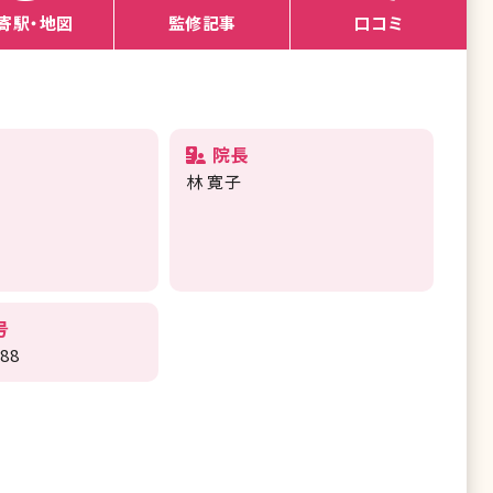
寄駅・地図
監修記事
口コミ
院長
林 寛子
号
388