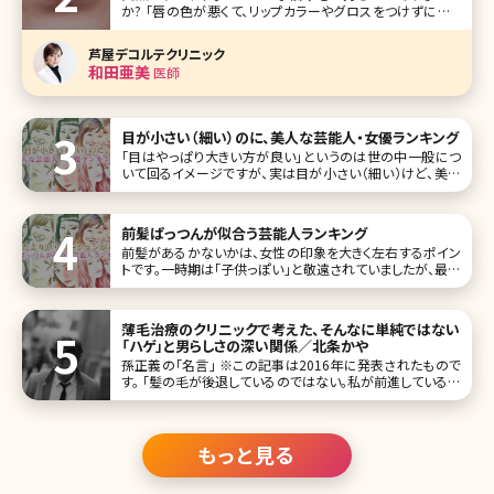
か? 「唇の色が悪くて、リップカラーやグロスをつけずにいら
れない」 「ノーメイクだと唇の血色が悪くて不健康に見える」
「10代の頃は唇の血色がよくてキレイだったのに、最近、くす
芦屋デコルテクリニック
んでいる気がする」 女性に多い悩みですが、積極的に唇のケ
和田亜美
医師
アをして
目が小さい（細い）のに、美人な芸能人・女優ランキング
「目はやっぱり大きい方が良い」というのは世の中一般につ
いて回るイメージですが、実は目が小さい（細い）けど、美人
だという人は結構いるものです。むしろそのことが、よりその
人を魅力的に見せることも。 はっきりしすぎた印象の目元を
小さめの優しい目元にするには埋没法で奥二重にするとい
前髪ぱっつんが似合う芸能人ランキング
う方法があります。ま
前髪があるかないかは、女性の印象を大きく左右するポイン
トです。一時期は「子供っぽい」と敬遠されていましたが、最近
はぱっつん前髪を好んでチョイスする人も増えてきています。
そこで今回は、前髪ぱっつんが似合っており、今後の参考に
していただきたい女性芸能人をランキング形式でご紹介して
薄毛治療のクリニックで考えた、そんなに単純ではない
いきましょう。
「ハゲ」と男らしさの深い関係／北条かや
孫正義の「名言」 ※この記事は2016年に発表されたもので
す。 「髪の毛が後退しているのではない。私が前進しているの
である。」――言わずと知れた、孫正義氏の名言ツイートだ（2013
年1月8日）。この2年間で、実に４万7千RT以上されているこ
のつぶやき
もっと見る