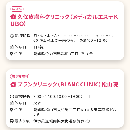
皮膚科
久保皮膚科クリニック（メディカルエステＫ
ＵＢＯ）
診療時間
月・火・木・金・土9：00～13：00 15：00～18：
00（第1・4土は午前のみ） 水9：00～12：00
休診日
日・祝
住所
愛媛県今治市馬越町3丁目3番38号
美容皮膚科
ブランクリニック（BLANC CLINIC）松山院
診療時間
9:00～17:00、10:00～19:00（土日）
休診日
火水
住所
愛媛県松山市大街道二丁目6-10 児玉写真館ビル
2階
最寄り駅
伊予鉄道城南線大街道駅徒歩3分