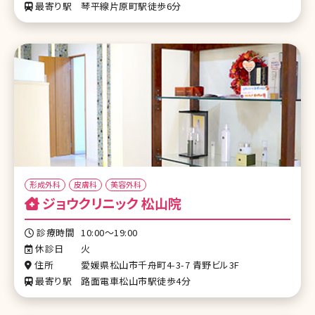
最寄り駅
琴平線片原町駅徒歩6分
形成外科
皮膚科
美容外科
ジョウクリニック 松山院
診療時間
10:00～19:00
休診日
火
住所
愛媛県松山市千舟町4-3-7 青野ビル3F
最寄り駅
路面電車松山市駅徒歩4分