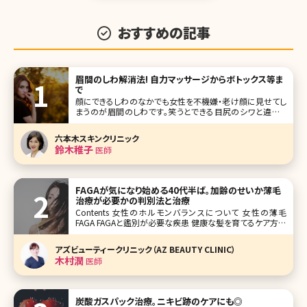
おすすめの記事
眉間のしわ解消法! 自力マッサージからボトックス等ま
で
顔にできるしわのなかでも女性を不機嫌・老け顔に見せてし
まうのが眉間のしわです。笑うとできる目尻のシワと違って
眉間のしわは「いつも怒っている人」というネガティブな印象
を与えてしまい、ハッピーなできごとも遠ざかってしまうかも
六本木スキンクリニック
しれません。では眉間のしわを解消・予防するにはどうしたら
鈴木稚子
医師
いいのでしょうか。 目
FAGAが気になり始める40代半ば。加齢のせいか薄毛
治療が必要かの判別法と治療
Contents 女性のホルモンバランスについて 女性の薄毛
FAGA FAGAと鑑別が必要な疾患 健康な髪を育てるケア方法
とは? 【監修医師からのワンポイント】FAGAはホルモンをは
じめ、様々な要因が絡み合って生じます。まずは、普段の生活
アズビューティークリニック（AZ BEAUTY CLINIC）
など見直していきましょう。
木村潤
医師
炭酸ガスパック治療。ニキビ跡のケアにも◎