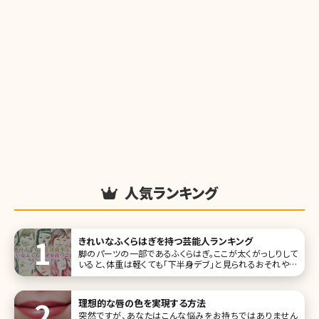
人気ランキング
きれいなふくらはぎを持つ芸能人ランキング
脚のパーツの一部であるふくらはぎ。ここが太くがっしりして
いると、体重は軽くても「下半身デブ」と見られるおそれや全
体のバランスがなんとなく悪くなってしまいます。その他に
も、ふくらはぎといえば浮腫みやすい部分でもあるので、美脚
を目指す方ならいつも気にしていたいところです。 今回は美
理想的な唇の色を実現する方法
しく細いだけでは
突然ですが、あなたはこんな悩みをお持ちではありません