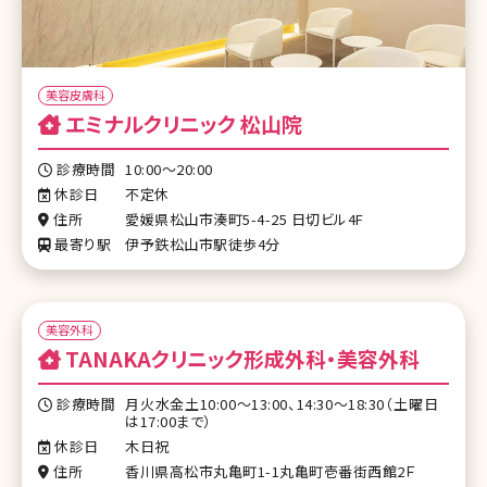
美容皮膚科
エミナルクリニック 松山院
診療時間
10:00～20:00
休診日
不定休
住所
愛媛県松山市湊町5-4-25 日切ビル4F
最寄り駅
伊予鉄松山市駅徒歩4分
美容外科
TANAKAクリニック形成外科・美容外科
診療時間
月火水金土10:00～13:00、14:30～18:30（土曜日
は17:00まで）
休診日
木日祝
住所
香川県高松市丸亀町1-1丸亀町壱番街西館2Ｆ