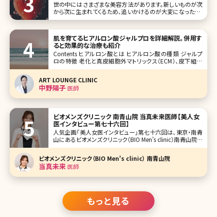
世の中にはさまざまな美容方法があります。新しいものが次
から次に生まれてくるため、追いかけるのが大変になったり、
どんなものが本当に効果があるのかわからなくなってきたり
するほどです。 今回はそのなかから、「炭酸ガスパック」を取り
上げます。その効果はニキビ跡を始め、美肌やアンチエイジ
肌を育てるヒアルロン酸ジャルプロを詳細解説。併用す
ングのためのさまざま
ると効果的な治療も紹介
Contents ヒアルロン酸とは ヒアルロン酸の種類 ジャルプ
ロの特徴 老化と真皮細胞外マトリックス（ECM）、皮下組織
のリガメントのお話 ジャルプロに似ている施術、組み合わせ
たい施術 【監修医師からのワンポイント】ジャルプロをはじ
ART LOUNGE CLINIC
めとしたECM製剤で真皮を日頃からケアして
中野陽子
医師
ビオメンズクリニック 南青山院 当真未来医師【美人女
医インタビュー第七十六回】
人気企画「美人女医インタビュー」第七十六回は、東京・南青
山にあるビオメンズクリニック（BIO Men’s clinic）南青山院で
院長を務める当真未来（とうまみく）先生です。 「男性のため
の美容医療」を標榜し、メンズ美容の新たなスタンダードを提
ビオメンズクリニック（BIO Men's clinic） 南青山院
案する「ビオメンズクリニック」。同院でニキビ跡治
当真未来
医師
もっと見る