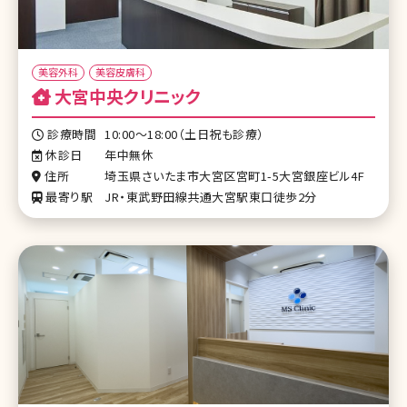
美容外科
美容皮膚科
大宮中央クリニック
診療時間
10:00〜18:00（土日祝も診療）
休診日
年中無休
住所
埼玉県さいたま市大宮区宮町1-5大宮銀座ビル4F
最寄り駅
JR・東武野田線共通大宮駅東口徒歩2分