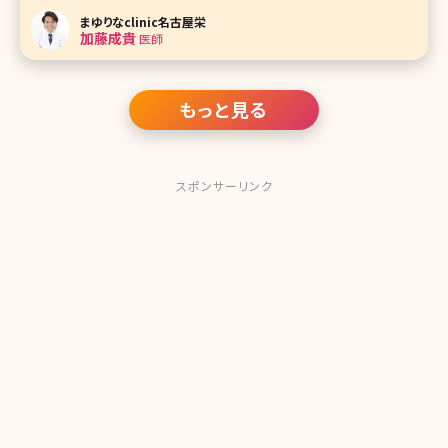
方。 顔の産毛はきちんとケアしていますか?顔の産毛なんて
まゆりなclinic名古屋栄
細くて目立たないんだし気にしてないという方もいるかもし
加藤成貴
医師
れませんね。です
もっと見る
スポンサーリンク