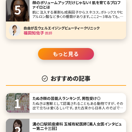
顔のボリュームアップだけじゃない! 肌を育てるプロフ
ァイロとは
肌に注入する薬剤も成長因子からスネコス、ボトックスやヒ
アルロン酸など多くの種類があります。ここ2〜3年みても、ど
んどん新しいものが出ており、プルプル注射などユニークな
ネーミングのものもあります。 エクソソームも最近人気が出
自由が丘ウェルエイジングビューティークリニック
ている薬剤のひとつです。そんな薬剤もひとつひとつ特徴が
福田知佐子
医師
ありお悩みに合
もっと見る
おすすめの記事
たぬき顔の芸能人ランキング。男性受け◎
たぬきは害獣として認識されることもある動物ですが、その
出で立ちは愛くるしいです。また古来から日本人のそばで生
息してきたため、昔話・ことわざなどで登場することがあり、
なんとなく親しみを感じる存在でもありますよね。 人間の中
には、そんなたぬきに顔立ちが似ている方がいます。たぬき顏
溝の口駅前皮膚科 玉城有紀医師【美人女医インタビュ
は、たぬき自身の特徴で
ー第二十三回】