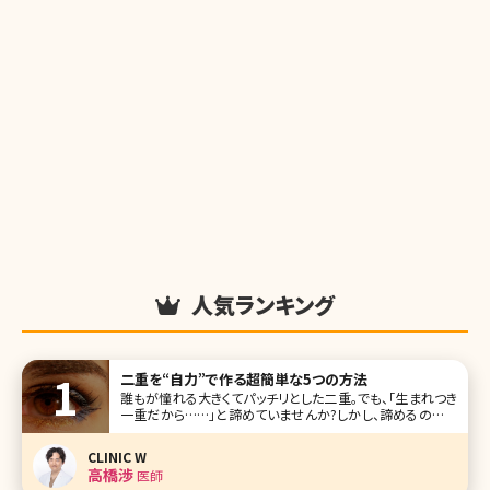
人気ランキング
二重を“自力”で作る超簡単な5つの方法
誰もが憧れる大きくてパッチリとした二重。でも、「生まれつき
一重だから……」と諦めていませんか?しかし、諦めるのはま
だ早いですよ。女性の方ならご存知かと思いますが、自力で
二重を作るというメソッドはネットでもひとつのジャンルとし
CLINIC W
て定着しており、巨大掲示板をはじめ、ツイッターを代表とす
高橋渉
医師
るSNSでも人気の