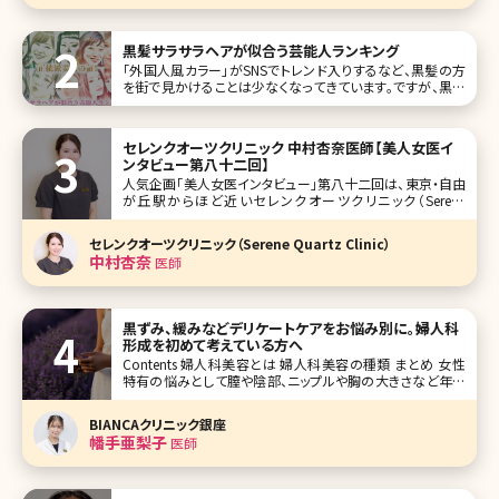
黒髪サラサラヘアが似合う芸能人ランキング
「外国人風カラー」がSNSでトレンド入りするなど、黒髪の方
を街で見かけることは少なくなってきています。ですが、黒髪
のサラサラヘアに一度は憧れた経験があるのではないでしょ
うか。 一度はなってみたいと思わせる“黒髪が似合う芸能
人”を、ランキング形式で10人ご紹介していきます。 第1位仲
セレンクオーツクリニック 中村杏奈医師【美人女医イ
間由紀恵
ンタビュー第八十二回】
人気企画「美人女医インタビュー」第八十二回は、東京・自由
が丘駅からほど近いセレンクオーツクリニック（Serene
Quartz Clinic）で院長を務める中村杏奈（なかむら あんな）
先生です。 やわらかな光が差し込む、ゆったりとした空間で美
セレンクオーツクリニック（Serene Quartz Clinic）
しさも心も満たしてくれる「セレンクオーツクリニック」。ク
中村杏奈
医師
黒ずみ、緩みなどデリケートケアをお悩み別に。婦人科
形成を初めて考えている方へ
Contents 婦人科美容とは 婦人科美容の種類 まとめ 女性
特有の悩みとして膣や陰部、ニップルや胸の大きさなど年齢
問わず悩みを抱えている方が多くいらっしゃいます。若い方は
色味を明るくしたい、胸の大きさを大きくしたいなどで、年齢
BIANCAクリニック銀座
を重ねていくと膣の緩みや授乳によるバストサイズの低
幡手亜梨子
医師