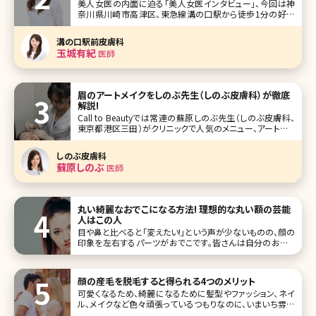
美人女医の内面に迫る「美人女医インタビュー」、今回は神
奈川県川崎市高津区、東急線溝の口駅から徒歩1分の好立
地にある溝の口駅前皮膚科の玉城有紀先生です。 溝の口駅
前皮膚科では皮膚科の診療がメインで、美容部門は一部の
溝の口駅前皮膚科
お薬だけです。まさに地域密着の皮膚科医院という感じです
玉城有紀
医師
が、玉城先生が将来作りたい美
眉のアートメイクをしのぶ先生（しのぶ皮膚科）が徹底
解説!
Call to Beautyでは常連の蘇原しのぶ先生（しのぶ皮膚科、
東京都港区三田）がクリニックで人気のメニュー、アートメイ
クについて詳しく解説してくれました。 朝眉を描く時間がな
い、すっぴんでもしっかりした眉が欲しい、そもそも形がわか
しのぶ皮膚科
らない……そんな女子がブチ当たるお悩みにしのぶ先生が
蘇原しのぶ
医師
出した答え
丸い綺麗なおでこになる方法! 理想的な丸い額の芸能
人はこの人
目や鼻と比べると「変えたい!」という声が少ないものの、顔の
印象を左右するパーツがおでこです。皆さんは自分のおでこ
に満足していますか?美容大国・韓国ではおでこの美しさが
重要視されていて、芸能人でもおでこの整形をしている人が
少なく
顔の産毛を脱毛すると得られる4つのメリット
可愛くなるため、綺麗になるために髪型やファッション、ネイ
ル、メイクなど色々頑張っているつもりなのに、いまいち雰囲
気がパッとしない。どうすればいいんだろう……とお悩みの