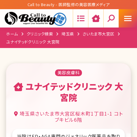
Call to Beauty - 医師監修の美容医療メディア
Search:
ホーム
クリニック検索
埼玉県
さいたま市大宮区
ユナイテッドクリニック 大宮院
美容皮膚科
ユナイテッドクリニック 大
宮院
埼玉県さいたま市大宮区桜木町1丁目1-1 コト
ブキビル6階
当院はED・AGA専門のジェネリック医薬品を取り