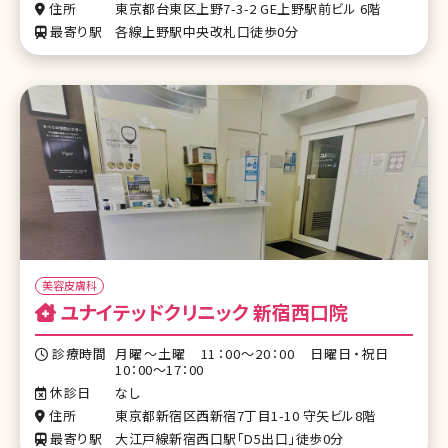
住所
東京都台東区上野7-3-2 GE上野駅前ビル 6階
最寄り駅
各線上野駅中央改札口徒歩0分
美容皮膚科
ユナイテッドクリニック 新宿西口院
診療時間
月曜～土曜 11：00～20：00 日曜日・祝日
10：00～17：00
休診日
なし
住所
東京都新宿区西新宿7丁目1-10 守矢ビル8階
最寄り駅
大江戸線新宿西口駅「D5出口」徒歩0分