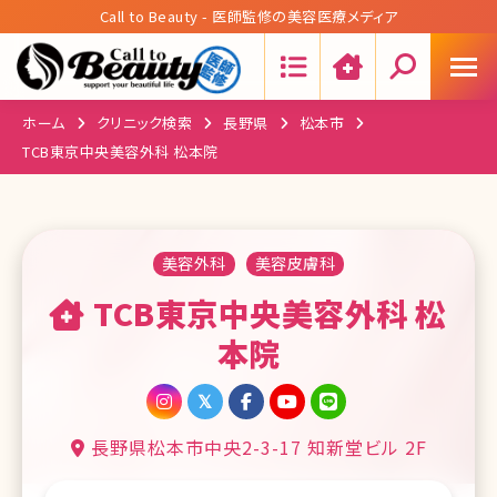
Call to Beauty - 医師監修の美容医療メディア
Search:
ホーム
クリニック検索
長野県
松本市
TCB東京中央美容外科 松本院
美容外科
美容皮膚科
TCB東京中央美容外科 松
本院
長野県松本市中央2-3-17 知新堂ビル 2F