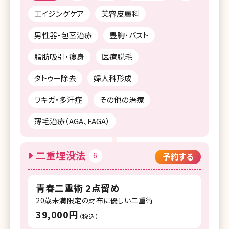
エイジングケア
美容皮膚科
男性器・包茎治療
豊胸・バスト
脂肪吸引・痩身
医療脱毛
タトゥー除去
婦人科形成
ワキガ・多汗症
その他の治療
薄毛治療（AGA、FAGA）
二重埋没法
6
予約する
青春二重術 2点留め
20歳未満限定の財布に優しい二重術
39,000円
（税込）