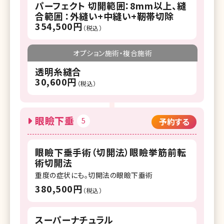
パーフェクト 切開範囲：8mm以上、縫
合範囲 ：外縫い+中縫い+靭帯切除
354,500円
（税込）
オプション施術・複合施術
透明糸縫合
30,600円
（税込）
眼瞼下垂
5
予約する
眼瞼下垂手術（切開法）眼瞼挙筋前転
術切開法
重度の症状にも。切開法の眼瞼下垂術
380,500円
（税込）
スーパーナチュラル