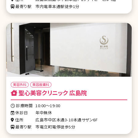
最寄り駅
市内電車本通駅徒歩1分
美容外科
美容皮膚科
聖心美容クリニック 広島院
診療時間
10:00～19:00
休診日
年中無休
住所
広島市中区本通3-10本通サザン6F
最寄り駅
市電立町電停徒歩5分