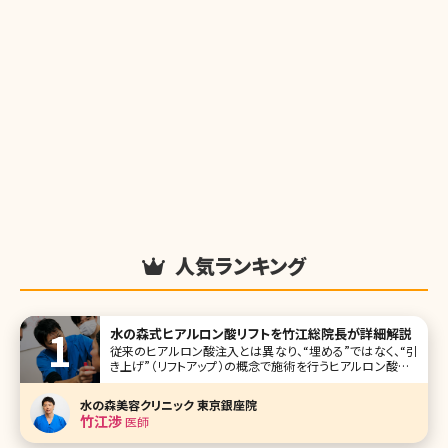
人気ランキング
水の森式ヒアルロン酸リフトを竹江総院長が詳細解説
従来のヒアルロン酸注入とは異なり、“埋める”ではなく、“引
き上げ”（リフトアップ）の概念で施術を行うヒアルロン酸リフ
ト。現在テレビや雑誌でも取り上げられ、注目されています。
水の森美容外科総院長の竹江先生にヒアルロン酸リフトに
水の森美容クリニック 東京銀座院
ついて、他のエイジング治療との比較もまじえながら、わかり
竹江渉
医師
やすく解説していただ