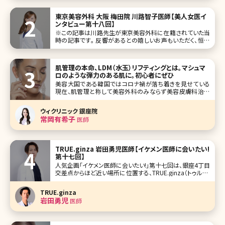
東京美容外科 大阪 梅田院 川路智子医師【美人女医イ
ンタビュー第十八回】
※この記事は川路先生が東京美容外科に在籍されていた当
時の記事です。 反響があるとの嬉しいお声もいただく、恒例
の美人女医インタビュー。今回は全国展開している東京美容
外科の大阪梅田院院長の川路智子先生です。 女性ならでは
の視点、配慮を反映した診療に対する思いを語ってもらいま
肌管理の本命、LDM（水玉）リフティングとは。マシュマ
した。特に豊胸術、アンチエ
ロのような弾力のある肌に。初心者にぜひ
美容大国である韓国ではコロナ禍が落ち着きを見せている
現在、肌管理と称して美容外科のみならず美容皮膚科治療
が20代女性を中心にとても人気になっています。韓国は美
容クリニックに最新の機械が数多くあるというだけでなく、価
ウィクリニック 銀座院
格が日本と比べてかなり手頃であり、旅行も兼ねて美容クリ
常岡有希子
医師
ニックを訪れる方が増加しているそ
TRUE.ginza 岩田勇児医師【イケメン医師に会いたい!
第十七回】
人気企画「イケメン医師に会いたい!」第十七回は、銀座4丁目
交差点からほど近い場所に位置する、TRUE.ginza（トゥルー.
ギンザ）の岩田勇児（いわた ゆうじ）先生です。 中学生時代前
半は成績が下から三番目、高校では美容師、美大を志望して
TRUE.ginza
いた岩田先生が、あるきっかけで医学部合格を果たし、真面
岩田勇児
医師
目