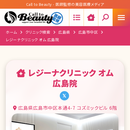
Call to Beauty - 医師監修の美容医療メディア
Search:
ホーム
クリニック検索
広島県
広島市中区
レジーナクリニック オム 広島院
レジーナクリニック オム
広島院
広島県広島市中区本通4-7 コズミックビル 6階