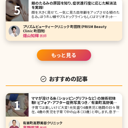
頬のたるみの原因を知り、症状進行度に応じた解消法
を実践!
顔を大きく見せて、一気に見た目年齢をアップさせる頬のた
るみ。ほうれい線やブルドッグラインもしくはマリオネットライ
ンの原因にもなり、頬がたるんでいるだけで、10歳以上老け
て見られてしまうこともあります。加齢による肌の衰えが大き
プリズムビューティークリニック 町田院（PRISM Beauty
な原因ですが、実はそれ以外にも頬のたるみが起こる理由
Clinic 町田院）
があります。ここでは頬が
畑山知輝
医師
もっと見る
おすすめの記事
ママが溶ける糸（ショッピングリフトなど）の施術初体
験! ビフォア・アフター症例写真つき／有楽町高野美容
クリニック
子育ては楽しいけど大変！元気盛り4歳男児と格闘の日々 現
在、4歳の男児を子育て中の山本（33歳）と申します。息子は
今年4月から幼稚園に通う活発な男の子です。息子が幼稚園
に通っている間、広告関係のパートタイマーとして勤務して
有楽町高野美容クリニック
います。 今まで息子と外出する時は家を出るまでが戦いの毎
高野邦雄
医師