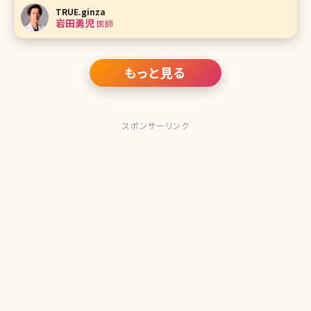
顔面です。特に、ほうれい線や口元のぽよっとしたたるみで悩
TRUE.ginza
まれている方が多いです。ダイエットで改善すると思っても効
岩田勇児
医師
果がなかったり、そればかり
もっと見る
スポンサーリンク