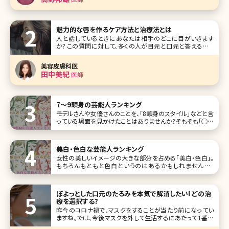
日でした
魅力的な唇を作るケア方法と治療法とは
人と話しているときにあなたは相手のどこに目がいきます
か? この質問に対して、多くの人が目元と口元と答えるそう
です。そして目元と口元の印象で相手が若々しく見えるのか、
それとも老けているように見えるのかを感じとるようです。 そ
美容皮膚科医
れなのにもかかわらず、顔のスキンケアは念入りに行ってい
田中美紀
医師
るのに、唇の
7〜9頭身の芸能人ランキング
モデルさんや女優さんのことを、「8頭身のスタイル」などと言
っている場面を見かけたことはありませんか?そもそも「◯頭
身」とは、顔の大きさと身長のバランスを表したもので、丸に
入る数字が大きいほどスタイルが良く見えます。 頭身が多い
ということはそれだけ顔が小さいということ。顔を小さくして
美白・色白な芸能人ランキング
8頭身に近
女性の美しいイメージの大きな部分を占める「美白・色白」。
もちろんもともと色白というのはあるかもしれませんが、
日々のスキンケアの努力で変わってくる面も。今回は美白・色
白の女性芸能人を、ランキング形式で10人集めてみました。
女優、モデル、歌手などジャンルはさまざまです。 第1位早見
ぽよっとした口元のたるみを本気で解消したい! どの治
あかり
療を選択する?
昨今のコロナ禍で、マスクをすることが当たり前になってい
ますね。では、今後マスクを外して生活するにあたって1番気
になるのは目の下からフェイスラインまでの中顔面及び下