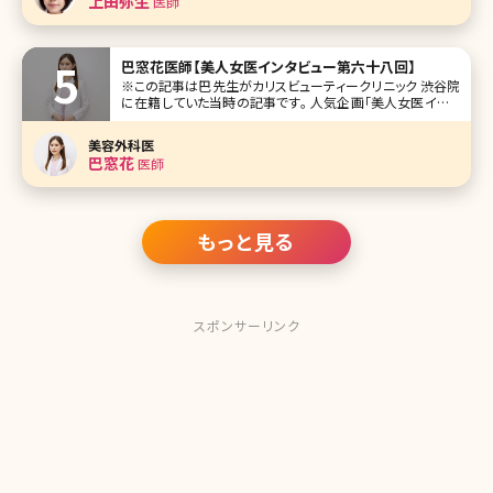
上田弥生
医師
リニック恵比寿の上田弥生院長
巴窓花医師【美人女医インタビュー第六十八回】
※この記事は巴先生がカリスビューティークリニック 渋谷院
に在籍していた当時の記事です。 人気企画「美人女医インタ
ビュー」第六十八回は、東京・渋谷のカリスビューティークリ
ニック（KARIS beauty clinic）渋谷院の巴窓花（ともえ まど
美容外科医
か）先生です。 カリスビューティークリニックは、
巴窓花
医師
もっと見る
スポンサーリンク