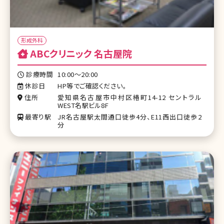
形成外科
ABCクリニック 名古屋院
診療時間
10:00〜20:00
休診日
HP等でご確認ください。
住所
愛知県名古屋市中村区椿町14-12 セントラル
WEST名駅ビル8F
最寄り駅
JR名古屋駅太閤通口徒歩4分、E11西出口徒歩2
分