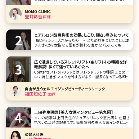
にお肌で気になっているところはどこですかと聞くと、「赤み
やシミシワなど全部です」「ニキビ治療の後の赤みやくす
MOMO CLINIC
笠井彩香
医師
ヒアルロン酸豊胸術の効果、しこり、硬さ、痛みについて
「胸がもう少し大きかったら……」とため息をついたことはあ
りませんか?女性なら誰もが憧れる豊かなバスト。でも、シリ
コンバッグを入れるような大掛かりな手術は怖くて受けられ
ないという方も多いでしょう。そこで、考えてみたいのがヒアル
ロン酸注射によ
広く浸透しているスレッドリフト（糸リフト）の種類を詳
細解説! 多くて迷っているかたへ
Contents スレッドリフトとは スレッドリフトの種類 まとめ コ
ロナ渦も過ぎ、マスクを外す方がより一層多くなっている印象
があります。そうなると気になるのはシミよりもたるみという
方が増えており、シミの治療中でもたるみの相談を受けるこ
自由が丘ウェルエイジングビューティークリニック
とがとても多いです。 たる
福田知佐子
医師
上田弥生医師【美人女医インタビュー第九回】
※この記事は上田先生がキュアクリニック恵比寿に在籍さ
れていた当時の記事です。 毎度恒例の美人女医インタビュー
第九回は、過去続いた美容皮膚科部門から離れ、初めての婦
人科医です。東京・渋谷区恵比寿の恵比寿ガーデンプレイス
産婦人科医
近くにある隠れ家的で通いやすさをイメージさせるキュアク