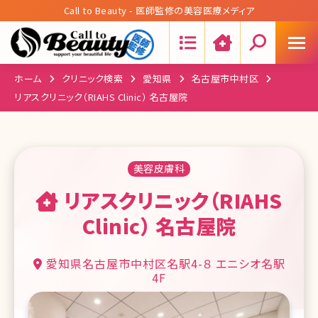
Call to Beauty - 医師監修の美容医療メディア
Search:
ホーム
クリニック検索
愛知県
名古屋市中村区
リアスクリニック（RIAHS Clinic） 名古屋院
美容皮膚科
リアスクリニック（RIAHS
Clinic） 名古屋院
愛知県名古屋市中村区名駅4-８ エニシオ名駅
4F