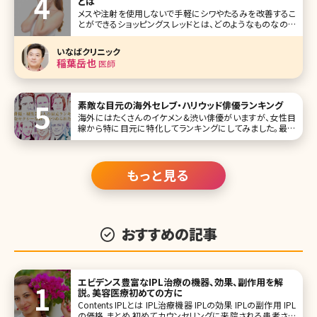
とは
メスや注射を使用しないで手軽にシワやたるみを改善するこ
とができるショッピングスレッドとは、どのようなものなので
しょうか？気になるメリットやデメリット、治療方法を紹介しま
す。ショッピングスレッドを検討するさいに参考にしてみてく
いなばクリニック
ださいね。 目次
稲葉岳也
医師
素敵な目元の海外セレブ・ハリウッド俳優ランキング
海外にはたくさんのイケメン&渋い俳優がいますが、女性目
線から特に目元に特化してランキングにしてみました。最新
版はこのような結果です! 1位クリス・ヘムズワース View this
post on Instagram Chris Hemsworth(
もっと見る
おすすめの記事
エビデンス豊富なIPL治療の機器、効果、副作用を解
説。美容医療初めての方に
Contents IPLとは IPL治療機器 IPLの効果 IPLの副作用 IPL
の価格 まとめ 初めてカウンセリングに来院される患者さん