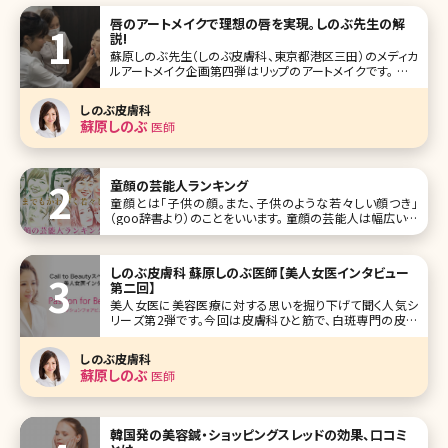
唇のアートメイクで理想の唇を実現。しのぶ先生の解
説!
蘇原しのぶ先生（しのぶ皮膚科、東京都港区三田）のメディカ
ルアートメイク企画第四弾はリップのアートメイクです。 ふっ
くらとしたセクシーな唇、赤ちゃんのようなくすみのないクリ
アな唇、口角が上がった華やかな唇。あなたの理想はどのよ
しのぶ皮膚科
うな唇ですか?アートメイクによって理想の唇、印象的な唇を
蘇原しのぶ
医師
手に入れませんか
童顔の芸能人ランキング
童顔とは「子供の顔。また、子供のような若々しい顔つき」
（goo辞書より）のことをいいます。 童顔の芸能人は幅広い世
代にいます。印象として、いつまでも年をとらないなどが挙げ
られるのではないでしょうか。 ここでは、そんな童顔を持つ芸
能人をランキングにしてご紹介していきます。 第1位永作博美
しのぶ皮膚科 蘇原しのぶ医師【美人女医インタビュー
第二回】
美人女医に美容医療に対する思いを掘り下げて聞く人気シ
リーズ第2弾です。今回は皮膚科ひと筋で、白斑専門の皮膚
科の副院長を経て、東京港区三田（東京メトロ南北線、都営
三田線白金高輪駅）で皮膚科・美容皮膚科を開業されたしの
しのぶ皮膚科
ぶ皮膚科院長の皮膚科医、蘇原しのぶ先生です。 女性の「美」
蘇原しのぶ
医師
に貢献したいという熱い気持
韓国発の美容鍼・ショッピングスレッドの効果、口コミ