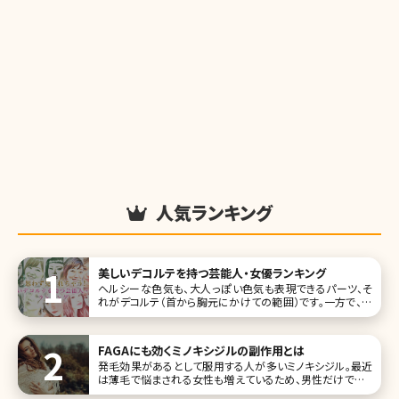
人気ランキング
美しいデコルテを持つ芸能人・女優ランキング
ヘルシーな色気も、大人っぽい色気も表現できるパーツ、そ
れがデコルテ（首から胸元にかけての範囲）です。一方で、エ
イジングサインが目立ちやすいという、あまり嬉しくない特徴
も。今回は美しいデコルテを持つ芸能人・女優さんをランキン
グにしました。 1位田中みな実 #田中みな実 さん♡インタビ
FAGAにも効くミノキシジルの副作用とは
ュー掲載
発毛効果があるとして服用する人が多いミノキシジル。最近
は薄毛で悩まされる女性も増えているため、男性だけでなく
女性でも服用する人が増えているんだそうです。ただ、ミノキ