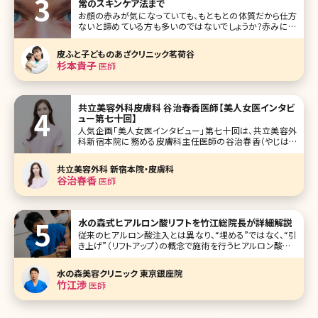
常のスキンケア法まで
お顔の赤みが気になっていても、もともとの体質だから仕方
ないと諦めている方も多いのではないでしょうか?赤みには
色々な原因があり、お薬やスキンケア、美容医療など選択肢
がたくさんあります。今回は酒さをテーマにお伝えしていきま
皮ふと子どものあざクリニック茗荷谷
す。 【監修医師からのワンポイント】酒さ（赤ら顔）は、「化粧水
杉本貴子
医師
を1日1
共立美容外科皮膚科 谷治春香医師【美人女医インタビ
ュー第七十回】
人気企画「美人女医インタビュー」第七十回は、共立美容外
科新宿本院に務める皮膚科主任医師の谷治春香（やじはる
か）先生です。 創立38年以上の歴史ある共立美容外科の皮
膚科部門を立ち上げた経験もある谷治先生。「共立といえば
共立美容外科 新宿本院・皮膚科
外科も皮膚科も行っているオールマイティなクリニック」とい
谷治春香
医師
う新たなイメージを浸透
水の森式ヒアルロン酸リフトを竹江総院長が詳細解説
従来のヒアルロン酸注入とは異なり、“埋める”ではなく、“引
き上げ”（リフトアップ）の概念で施術を行うヒアルロン酸リフ
ト。現在テレビや雑誌でも取り上げられ、注目されています。
水の森美容外科総院長の竹江先生にヒアルロン酸リフトに
水の森美容クリニック 東京銀座院
ついて、他のエイジング治療との比較もまじえながら、わかり
竹江渉
医師
やすく解説していただ