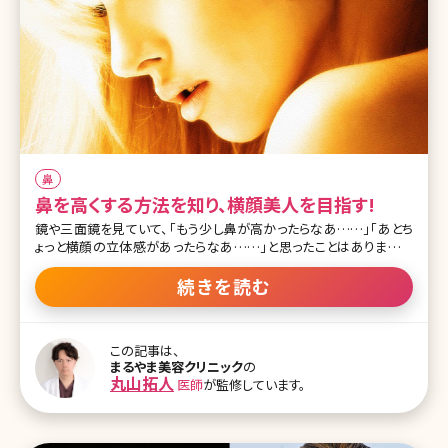
鼻
鼻を高くする方法を知り、横顔美人を目指す!
鏡や三面鏡を見ていて、「もう少し鼻が高かったらなあ……」「あとち
ょっと横顔の立体感があったらなあ……」と思ったことはありません
か? 普段、あまり自分では意識することのない横顔でも周りの人から
は意外に見られているもの。美しい横顔の象徴といえば、スッと鼻筋
続きを読む
の通った高い鼻です。フラットな顔立ちが多い私たち日本人にとって
高い鼻は永遠の憧れですよね。では、鼻を高くする方法にはどんな手
段があるのでしょうか。 【監修医師からのワンポイント】「鼻筋を高く
この記事は、
したい」という希望が先行しすぎると、鼻根や鼻背が過度に突出し、
まるやま美容クリニック
の
顔貌全体との調和を欠くリスクがあります。正面・側面のバランスを
丸山拓人
医師
が監修しています。
総合的に評価し、骨格や軟部組織との整合性を踏まえたデザインが
重要です。 目次 1.最新の鼻を高くする方法でワンランク上の美人を
目指すには? 1-1.鼻を高くするメリット 1-