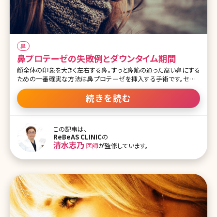
鼻
鼻プロテーゼの失敗例とダウンタイム期間
顔全体の印象を大きく左右する鼻。すっと鼻筋の通った高い鼻にする
ための一番確実な方法は鼻プロテーゼを挿入する手術です。セレブ
やモデルの間でも実は鼻プロテーゼを入れている人が多いよう。しか
し、同時に鼻プロテーゼは美容整形手術の中でもトラブルが多く、将
続きを読む
来的なメンテナンスが必要と言われる難易度の高い手術でもありま
す。ここで失敗例やダウンタイムなど、鼻プロテーゼを入れる前に知っ
ておきたいことについて詳しく説明していきます。 【監修医師からのワ
この記事は、
ンポイント】顔全体の印象を大きく変えることが出来る鼻の施術、そ
ReBeAS CLINIC
の
の中で代表的なものがプロテーゼです。以前からある確立された施
清水志乃
医師
が監修しています。
術ですが、後悔しないためにメリット、デメリットをしっかり理解して施
術を受けることが重要です。 目次 1.鼻プロテーゼ手術の前に知って
おくべきこと 1-1.鼻プロテーゼ手術のメリットとデメリット