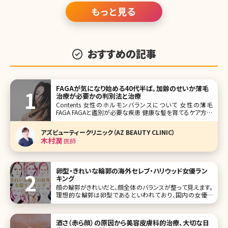
否両論あるが、「努力と欲望」を肯定したい、という女子のニ
ーズ
もっと見る
おすすめの記事
FAGAが気になり始める40代半ば。加齢のせいか薄毛
治療が必要かの判別法と治療
Contents 女性のホルモンバランスについて 女性の薄毛
FAGA FAGAと鑑別が必要な疾患 健康な髪を育てるケア方法
とは? 【監修医師からのワンポイント】FAGAはホルモンをは
じめ、様々な要因が絡み合って生じます。まずは、普段の生活
アズビューティークリニック（AZ BEAUTY CLINIC）
など見直していきましょう。
木村潤
医師
卵型・きれいな輪郭の海外セレブ・ハリウッド女優ラン
キング
顔の輪郭がきれいだと、顔全体のバランスが整って見えます。
理想的な輪郭は卵型であるといわれており、国内の女優さ
んの中にもきれいな卵型の輪郭を持った方が大勢存在して
います。では、海外の女優さんではどうなのでしょうか?それで
は、きれいな輪郭トップ10、海外セレブ女優版をご紹介するこ
酒さ（赤ら顔）の原因から美容皮膚科的治療、大切な日
とにしましょう。