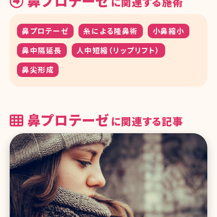
鼻プロテーゼ
に関連する施術
鼻プロテーゼ
糸による隆鼻術
小鼻縮小
鼻中隔延長
人中短縮（リップリフト）
鼻尖形成
鼻プロテーゼ
に関連する記事