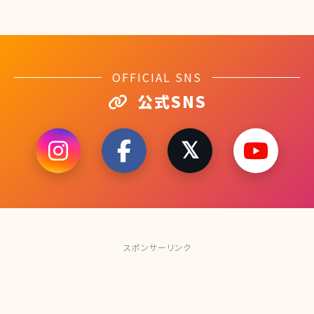
左： 右： つい先日第二子を
OFFICIAL SNS
公式SNS
スポンサーリンク