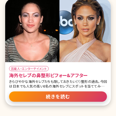
芸能人・エンターテイメント
海外セレブの鼻整形ビフォー&アフター
きらびやかな海外セレブたちも隠しておきたい（?）整形の過去。今回
は日本でも人気の高い8名の海外セレブにスポットを当ててみまし
た。その特徴はいずれも「鼻」。欧米特有の彫りの深い顔立ちのセレブ
たちは、少しばかり存在感のある鼻が気になるようで、整形といえば
続きを読む
とにもかくにも「鼻」なんです。 ジェニファー・ロペス 左： 右： 先端に
丸みを帯びた鼻が特徴的だったジェニファー・ロペス。今ではスッと
伸びた鼻筋で大人のオンナの魅力バクハツ!ブラウンを基調としたメ
イクテクニックでよりエキゾチックな仕上がりに。 キム・カーダシアン