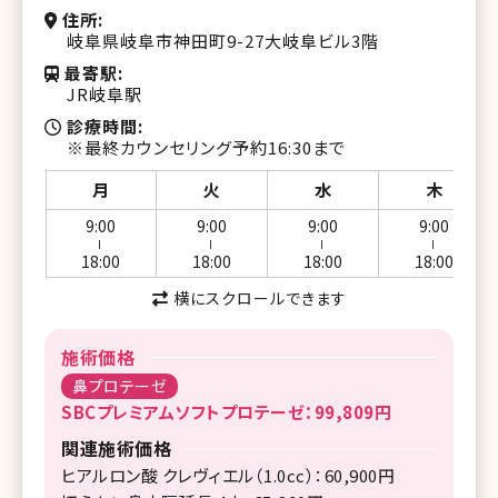
住所
岐阜県岐阜市神田町9-27大岐阜ビル3階
最寄駅
JR岐阜駅
診療時間
※最終カウンセリング予約16:30まで
月
火
水
木
9:00
9:00
9:00
9:00
ー
ー
ー
ー
18:00
18:00
18:00
18:00
横にスクロールできます
施術価格
鼻プロテーゼ
SBCプレミアムソフトプロテーゼ：99,809円
関連施術価格
ヒアルロン酸 クレヴィエル（1.0cc）：60,900円