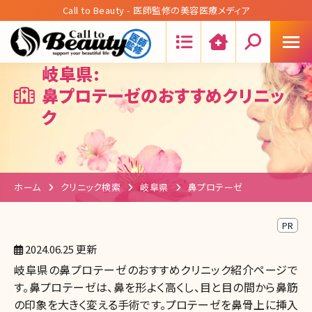
Call to Beauty - 医師監修の美容医療メディア
Search:
岐阜県:
鼻プロテーゼのおすすめクリニッ
ク
ホーム
クリニック検索
岐阜県
鼻プロテーゼ
PR
2024.06.25 更新
岐阜県の鼻プロテーゼのおすすめクリニック紹介ページで
す。鼻プロテーゼは、鼻を形よく高くし、目と目の間から鼻筋
の印象を大きく変える手術です。プロテーゼを鼻骨上に挿入