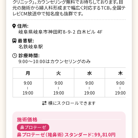
クリニック」。カウンセリング無料でお待ちしております。目
元の施術から婦人科形成まで幅広く対応するTCB。全国テ
レビCM放送中で知名度も抜群です。
住所
岐阜県岐阜市神田町8-9-2 白木ビル 4F
最寄駅
名鉄岐阜駅
診療時間
9:00～10:00はカウンセリングのみ
月
火
水
木
9:00
9:00
9:00
9:00
ー
ー
ー
ー
19:00
19:00
19:00
19:00
横にスクロールできます
施術価格
鼻プロテーゼ
鼻プロテーゼ（隆鼻術）スタンダード：99,810円