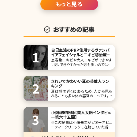
もっと見る
おすすめの記事
自己血液のPRP使用するヴァンパ
イアフェイシャルとニキビ跡治療の
今
思春期ニキビや大人ニキビができやす
い方、できやすかった方も多いのではな
いでしょうか?私もそのひとりです。高校
生の頃から20歳頃まで本当にニキビで
憂鬱でした。その、思春期ニキビが落ち
きれいでかわいい耳の芸能人ラン
着いた今の悩みはニキビ跡の色素沈着
キング
やクレーターです。 クレーターはニキビ
耳は顔の近くにあるため、人から見ら
が炎症を過度に起こすと肌の奥の真皮
れることも多い体の器官の一つです。い
層まで
ろいろと人によって形も違うため、耳に
よって顔全体に与える印象も違ってく
るという、実は大事なパーツでもありま
小畑理紗医師【美人女医インタビュ
す。 今回は、かわいい耳・きれいな耳・
ー第六十五回】
個性的な耳などを持つ芸能人をランキ
※この記事は小畑先生がピオーネビュ
ングでご紹介です! 第1位 剛力彩芽
ーティークリニックに在籍していた当時
の記事です。 人気企画「美人女医イン
タビュー」第六十五回は、東京・西新宿