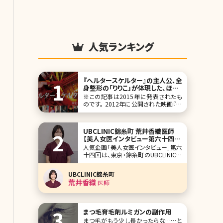
人気ランキング
『ヘルタースケルター』の主人公、全
身整形の「りりこ」が体現した、ほん
とうの「女の主体性」／北条かや
※この記事は2015年に発表されたも
のです。 2012年に公開された映画『ヘ
ルタースケルター』（原作・岡崎京子、監
督・蜷川実花）は、同じ女として衝撃的
だった。いわずとしれたストーリーは、
UBCLINIC錦糸町 荒井香織医師
全身整形のスター「りりこ」が、芸能界
【美人女医インタビュー第六十四
の頂点に上り詰めるも、
回】
人気企画「美人女医インタビュー」第六
十四回は、東京・錦糸町のUBCLINIC錦
糸町で院長を務める荒井香織（あらい
かおり）先生です。 レアな、歯科医師と
UBCLINIC錦糸町
医師のダブルライセンス保持者。それ
荒井香織
医師
だけでも努力家であり、探求家である
と知れますが、不安を持って来院する
患者さんに笑顔で丁寧なカウンセリン
グをし
まつ毛育毛剤ルミガンの副作用
まつ毛がもう少し長かったらな……と