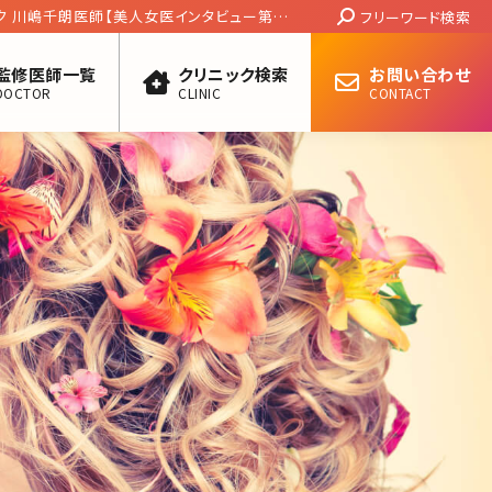
Search:
ク 川嶋千朗医師【美人女医インタビュー第十
フリーワード検索
監修医師一覧
クリニック検索
お問い合わせ
DOCTOR
CLINIC
CONTACT