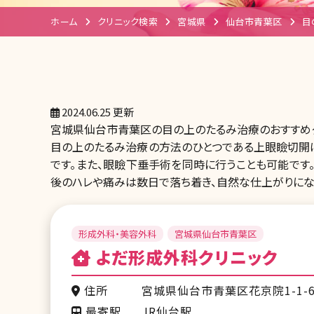
ホーム
クリニック検索
宮城県
仙台市青葉区
目
2024.06.25 更新
宮城県仙台市青葉区の目の上のたるみ治療のおすすめク
目の上のたるみ治療の方法のひとつである上眼瞼切開
です。また、眼瞼下垂手術を同時に行うことも可能です
後のハレや痛みは数日で落ち着き、自然な仕上がりにな
形成外科・美容外科
宮城県仙台市青葉区
よだ形成外科クリニック
住所
宮城県仙台市青葉区花京院1-1-6 E
最寄駅
JR仙台駅