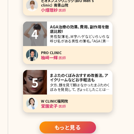
ビオメンズクリニック（BIO Men's
のピオーネビューティークリニック
clinic） 南青山院
（Pione Beauty Clinic）の小畑理紗（お
小畑理紗
医師
ばた りさ）先生です。 ピオーネビューテ
ィークリニックは、お顔のた
AGA治療の効果、費用、副作用を徹
底比較!
男性型薄毛、M字ハゲなどいろいろな
呼び名がある男性の薄毛。「AGA（男性
型薄毛）は治療できます」というCMを見
ても自分とは関係ない、自分の薄毛は
PRO CLINIC
治らないと考えている方もいるのでは
柚﨑一輝
医師
ないでしょうか。ここではAGAとはどん
な症状なのか、またどんな
まぶたのくぼみおすすめ改善法。ア
イクリームなどお手軽法も
夕方、鏡を見て朝はなかったまぶたのく
ぼみを発見して、ぎょっとしたことはあ
りませんか？たるみと同様、徐々に進行
していくまぶたのくぼみはシミやしわ、
W CLINIC福岡院
たるみよりも気がつきにくいエイジング
堂園史子
医師
サイン。女性の見た目年齢をあげて疲
れた印象を与えてしまいます。「この、疲
れたまぶたをなんとかしたい!」と思って
いる方も
もっと見る