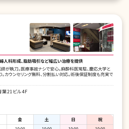
婦人科形成、脂肪吸引など幅広い治療を提供
医師が執刀。医療事故ナシで安心。麻酔科医常駐、慶応大学と
り。カウンセリング無料、分割払い対応。術後保証制度も充実で
青葉21ビル4F
金
土
日
祝
10:00
10:00
10:00
10:00