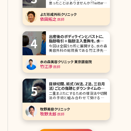
思ったことはありませんか?Twitterな
どで美容に興味のある方がまつ毛を長
くしたいというツイートを見かけること
よだ形成外科クリニック
も多いですが、そこでおすすめされてい
依田拓之
医師
るのがまつ毛育毛に効果があると言わ
れているルミガン。2014年にはついに
日本でも「グラッシュビスタ」の名で、ま
つ毛貧
出産後のボディラインとバストに、
脂肪吸引＋脂肪注入豊胸を。水の
森美容外科総院長が徹底解説
今回は全国5カ所に展開する、水の森
美容外科の総院長である竹江渉先生
に、脂肪吸引と取った脂肪を使ってバス
トアップする脂肪注入豊胸について、詳
水の森美容クリニック 東京銀座院
しく解説して頂きました。 通常の脂肪吸
竹江渉
医師
引のメリット、デメリットはもちろん、産
後の女性の多くが直面するボディライ
ンの悩み、授乳後のバストの萎縮など
のお悩みにつ
目頭切開、術式（W法、Z法、三日月
法）ごとの傷跡とダウンタイムの違
い
二重まぶたにするための埋没法や切開
法の手術と組み合わせて受けること
で、タレントのような華やかなはっきり
二重を手に入れることができ、目が大
牧野美容クリニック
きくみえる目頭切開の手術。効果がは
牧野太郎
医師
っきりとわかる手術であるものの、ダウ
ンタイムが長引いたり、傷跡が残ってし
まったりとトラブルも報告されている施
術でもあります。これか