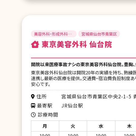
美容外科・形成外科・
宮城県仙台市青葉区
美容皮膚科
東京美容外科 仙台院
開院以来医療事故ナシの東京美容外科仙台院。豊胸、
東京美容外科仙台院は開院20年の実績を持ち、熟練
連携し最新の医療を提供。交通費・宿泊費負担制度あ
安心です。
住所
宮城県仙台市青葉区中央2-1-5 
最寄駅
JR仙台駅
診療時間
月
火
水
木
10:00
10:00
10:00
10:00