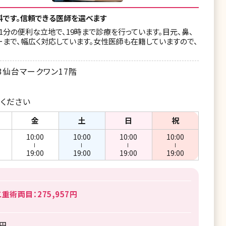
料です。信頼できる医師を選べます
分の便利な立地で、19時まで診療を行っています。目元、鼻、
まで、幅広く対応しています。女性医師も在籍していますので、
仙台マークワン17階
ください
金
土
日
祝
10:00
10:00
10:00
10:00
ー
ー
ー
ー
19:00
19:00
19:00
19:00
術両目：275,957円
8円