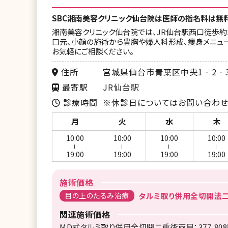
SBC湘南美容クリニック仙台院は医師の指名料は無
湘南美容クリニック仙台院では、JR仙台駅西口徒歩約1
口元、小顔の施術から豊胸や婦人科形成、痩身メニュー
お気軽にご相談ください。
住所
宮城県仙台市青葉区中央1‐2‐3
最寄駅
JR仙台駅
診療時間
※休診日についてはお問い合わせ
月
火
水
木
10:00
10:00
10:00
10:00
ー
ー
ー
ー
19:00
19:00
19:00
19:00
施術価格
目の上のたるみ治療
タルミ取り併用全切開法二重
関連施術価格
MD式タルミ取り併用全切開二重術両目：377,80