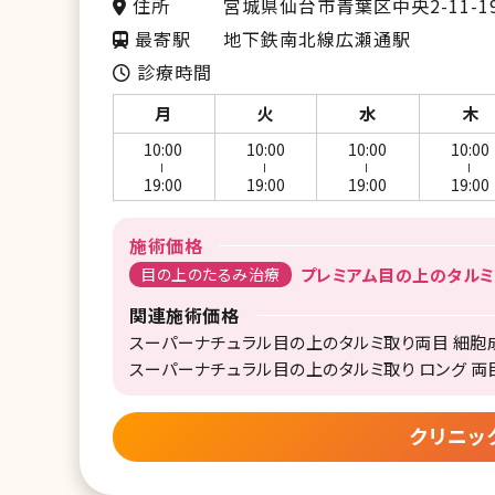
住所
宮城県仙台市青葉区中央2-11-1
最寄駅
地下鉄南北線広瀬通駅
診療時間
月
火
水
木
10:00
10:00
10:00
10:00
ー
ー
ー
ー
19:00
19:00
19:00
19:00
施術価格
目の上のたるみ治療
プレミアム目の上のタルミ取
関連施術価格
スーパーナチュラル目の上のタルミ取り両目 細胞成長
スーパーナチュラル目の上のタルミ取り ロング 両目
クリニッ