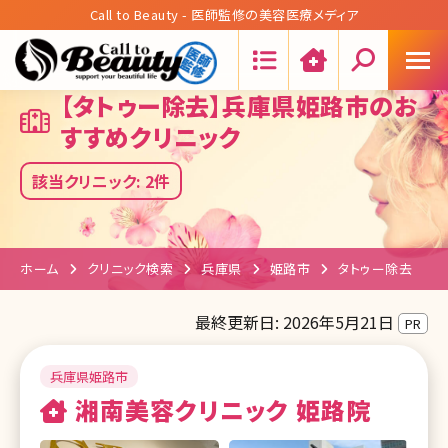
Call to Beauty - 医師監修の美容医療メディア
Search:
【タトゥー除去】兵庫県姫路市のお
すすめクリニック
該当クリニック: 2件
ホーム
クリニック検索
兵庫県
姫路市
タトゥー除去
最終更新日: 2026年5月21日
PR
兵庫県姫路市
湘南美容クリニック 姫路院