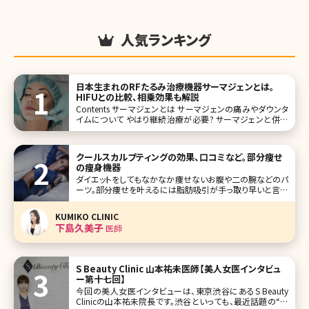
人気ランキング
日本生まれのRFたるみ治療機器サーマジェンとは。
HIFUとの比較、相乗効果も解説
Contents サーマジェンとは サーマジェンの痛みやダウンタ
イムについて やはり継続治療が必要? サーマジェンと併用
すると良い施術 まとめ 美容クリニックに勤務する筆者は、
様々な美容施術や美容外科のオペを受けたり、クリニック専
売のスキンケアを使用しています。患者さんの
クールスカルプティングの効果、口コミなど。部分痩せ
の痩身機器
ダイエットをしてもなかなか痩せないお腹や二の腕などのパ
ーツ。部分痩せを叶えるには脂肪吸引が手っ取り早いと言わ
れていますが、傷ができる、痛みが強いといったイメージがあ
り怖くて受けられないという方も多いのではないでしょう
KUMIKO CLINIC
か。“切らない脂肪吸引”にはいくつかの方法がありますが、
下島久美子
医師
中でも「寝ているだけで痩せら
S Beauty Clinic 山本祐未医師【美人女医インタビュ
ー第十七回】
今回の美人女医インタビューは、東京渋谷にあるS Beauty
Clinicの山本祐未院長です。渋谷といっても、最近話題の“奥