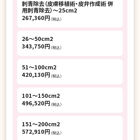
湘南美容クリニック 長野院
刺青除去（皮膚移植術・皮弁作成術 併
用刺青除去）～25cm2
湘南美容クリニック 岐阜院
267,360円
（税込）
湘南美容クリニック 浜松院
26～50cm2
湘南美容クリニック 名古屋駅本院
343,750円
（税込）
湘南美容クリニック 名古屋栄院
湘南美容クリニック 京都河原町院
51～100cm2
420,130円
湘南美容クリニック 那覇院
（税込）
101～150cm2
496,520円
（税込）
151～200cm2
572,910円
（税込）