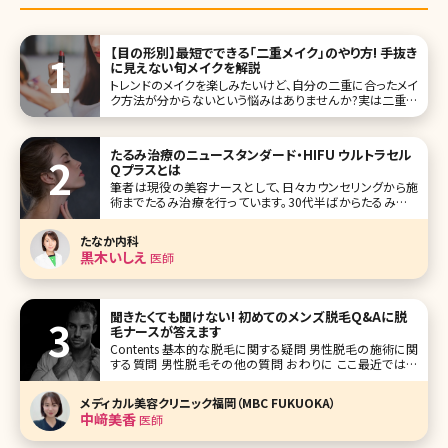
【目の形別】最短でできる「二重メイク」のやり方! 手抜き
に見えない旬メイクを解説
トレンドのメイクを楽しみたいけど、自分の二重に合ったメイ
ク方法が分からないという悩みはありませんか?実は二重に
は種類があり、奥二重・末広二重・平行二重それぞれの魅力
を活かしたメイクのポイントがあります。自分の二重に合わ
せたメイクをおさえないと、雑誌のモデルのようなパッチリ可
たるみ治療のニュースタンダード・HIFU ウルトラセル
愛らしい目元をつくるはず
Qプラスとは
筆者は現役の美容ナースとして、日々カウンセリングから施
術までたるみ治療を行っています。30代半ばからたるみやた
るみによるシワはご自身でも気になりだす方が多く、一度の
施術では終わらず納得できるまで長期間かかる根気のいる
たなか内科
治療と言えるでしょう。 また、他人から見た時にはシミよりシ
黒木いしえ
医師
ワやたるみの方が年齢
聞きたくても聞けない! 初めてのメンズ脱毛Q&Aに脱
毛ナースが答えます
Contents 基本的な脱毛に関する疑問 男性脱毛の施術に関
する質問 男性脱毛その他の質問 おわりに ここ最近では数
年前と比較すると、男女ともに医療脱毛をしている方が増え
ており、施術を受ける年齢層も低下してきています。 女性の
メディカル美容クリニック福岡（MBC FUKUOKA）
脱毛が飽和してきている一方で、男性はまだ
中﨑美香
医師