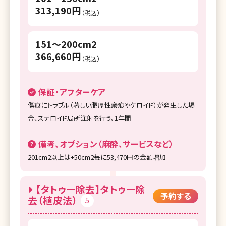
湘南美容クリニック 川越院
313,190円
（税込）
湘南美容クリニック 千葉センシティ院
151～200cm2
湘南美容クリニック 船橋院
366,660円
（税込）
湘南美容クリニック 柏院
湘南美容クリニック 横浜東口院
保証・アフターケア
湘南美容クリニック 川崎院
傷痕にトラブル（著しい肥厚性瘢痕やケロイド）が発生した場
合、ステロイド局所注射を行う。1年間
湘南美容クリニック 藤沢院
備考、オプション（麻酔、サービスなど）
湘南美容クリニック 横須賀中央院
201cm2以上は+50cm2毎に53,470円の金額増加
湘南美容クリニック 辻堂アカデミア
湘南美容クリニック 新潟院
【タトゥー除去】タトゥー除
予約する
去（植皮法）
5
湘南美容クリニック 金沢院