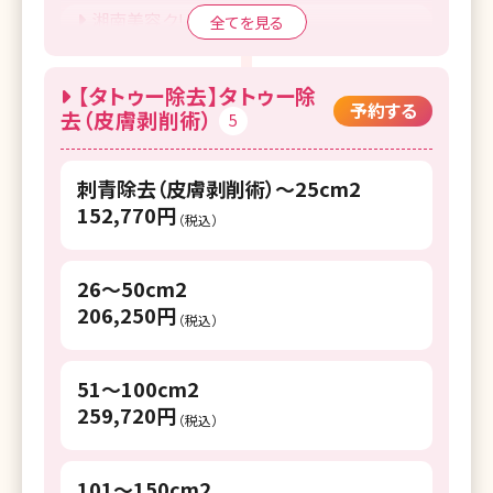
湘南美容クリニック 上野院
全てを見る
湘南美容クリニック 二子玉川院
【タトゥー除去】タトゥー除
湘南美容クリニック 赤羽院
予約する
去（皮膚剥削術）
5
（閉院）湘南美容クリニック 札幌大通院
刺青除去（皮膚剥削術）～25cm2
湘南美容クリニック 仙台院
152,770円
（税込）
湘南美容クリニック 福島院
湘南美容クリニック 水戸院
26～50cm2
206,250円
（税込）
湘南美容クリニック 宇都宮院
湘南美容クリニック 高崎院
51～100cm2
259,720円
湘南美容クリニック 大宮東口院
（税込）
湘南美容クリニック 川口院
101～150cm2