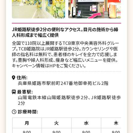
JR姫路駅徒歩2分の便利なアクセス。目元の施術から婦
人科形成まで幅広く提供
全国で110院以上展開するTCB東京中央美容外科グルー
プ。TCB姫路院はJR姫路駅徒歩2分。カウンセリングや医
師の指名料は無料で、患者様のキレイを全力で応援しま
す。豊胸や婦人科形成、痩身など幅広いメニューを提供。
キャンペーン情報はHPをご覧ください。
住所
兵庫県姫路市駅前町247番地御幸苑ビル2階
最寄駅
山陽電鉄本線山陽姫路駅徒歩2分、JR姫路駅徒歩
2分
診療時間
月
火
水
木
9:00
9:00
9:00
9:00