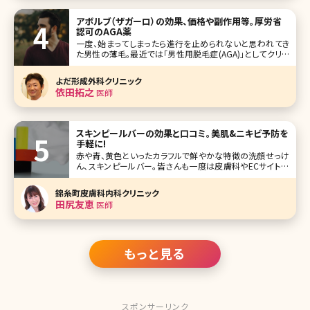
アボルブ（ザガーロ）の効果、価格や副作用等。厚労省
認可のAGA薬
一度、始まってしまったら進行を止められないと思われてき
た男性の薄毛。最近では「男性用脱毛症(AGA)」としてクリニ
ックでの治療ができるようになりました。にもかかわらず、世
間には薄毛で悩んでいる男性がまだまだたくさんいます。残
よだ形成外科クリニック
念ながら、AGAの治療薬であるフィナステリドはすべての人
依田拓之
医師
に効果をもたらしてく
スキンピールバーの効果と口コミ。美肌&ニキビ予防を
手軽に!
赤や青、黄色といったカラフルで鮮やかな特徴の洗顔せっけ
ん、スキンピールバー。皆さんも一度は皮膚科やECサイトな
どで見かけたことがあるのではないでしょうか。ピーリング効
果のあるせっけんで、洗顔感覚でピーリングできるというア
錦糸町皮膚科内科クリニック
イテムです。興
田尻友恵
医師
もっと見る
スポンサーリンク