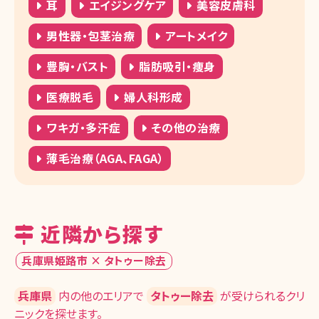
耳
エイジングケア
美容皮膚科
男性器・包茎治療
アートメイク
豊胸・バスト
脂肪吸引・痩身
医療脱毛
婦人科形成
ワキガ・多汗症
その他の治療
薄毛治療（AGA、FAGA）
近隣から探す
兵庫県姫路市 × タトゥー除去
兵庫県
内の他のエリアで
タトゥー除去
が受けられるクリ
ニックを探せます。