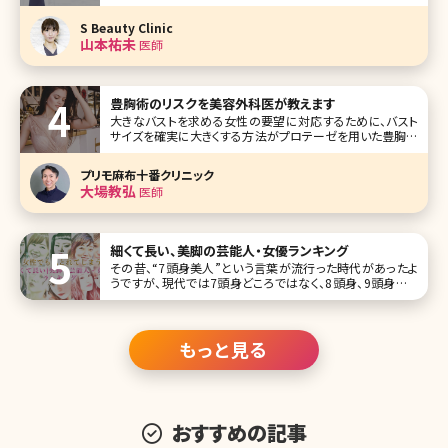
渋”の近くにあり、高級住宅街の主婦の方から、アパレルの店
員さんまでさまざまな患者さんから頼りにされています。 医
S Beauty Clinic
療痩身とアンチエイジング治療の二本柱のこと、なぜ大手美
山本祐未
医師
容外科の
豊胸術のリスクを美容外科医が教えます
大きなバストを求める女性の要望に対応するために、バスト
サイズを確実に大きくする方法がプロテーゼを用いた豊胸術
になります。ここではプロテーゼを用いた豊胸手術を中心に
解剖から、リスク、ダウンタイムまで分かりやすく解説します。
プリモ麻布十番クリニック
豊胸術・プロテーゼ挿入位置はこうして決める ご自分のバス
大場教弘
医師
トがどのように
細くて長い、美脚の芸能人・女優ランキング
その昔、“7頭身美人”という言葉が流行った時代があったよ
うですが、現代では7頭身どころではなく、8頭身、9頭身とい
う言葉まで登場してきています。 それと同時に、“短足胴
長”の日本人体型のイメージが一掃されつつあります。その
背景には、豊かな食生活が挙げられますが、女性たちの美意
識の向上もそれに拍車を
もっと見る
おすすめの記事