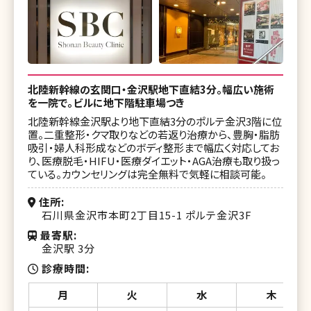
北陸新幹線の玄関口・金沢駅地下直結3分。幅広い施術
を一院で。ビルに地下階駐車場つき
北陸新幹線金沢駅より地下直結3分のポルテ金沢3階に位
置。二重整形・クマ取りなどの若返り治療から、豊胸・脂肪
吸引・婦人科形成などのボディ整形まで幅広く対応してお
り、医療脱毛・HIFU・医療ダイエット・AGA治療も取り扱っ
ている。カウンセリングは完全無料で気軽に相談可能。
住所
石川県金沢市本町2丁目15-1 ポルテ金沢3F
最寄駅
金沢駅 3分
診療時間
月
火
水
木