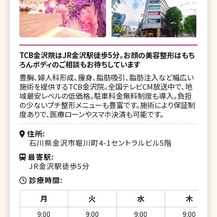
湘南美容クリニック 秋田院
湘南美容クリニック 山形院
湘南美容クリニック 福島院
TCB金沢院はJR金沢駅徒歩5分。お顔の美容整形はもち
ろんボディのご相談もお待ちしています
湘南美容クリニック 郡山院
豊胸、婦人科形成、痩身、脂肪吸引、脂肪注入など幅広い
施術を提供するTCB金沢院。全国テレビCM放送中で、地
湘南美容クリニック いわき院
域最安レベルの低価格。駐車料金無料制度も導入。負担
の少ないプチ整形メニューも豊富です。施術により保証制
湘南美容クリニック 水戸院
度ありで、医療ローンやスマホ決済も可能です。
湘南美容クリニック 宇都宮院
住所
石川県金沢市堀川町4-1セントラルビル5階
湘南美容クリニック 高崎院
最寄駅
湘南美容クリニック 大宮東口院
JR金沢駅徒歩5分
診療時間
湘南美容クリニック 大宮西口院
月
火
水
木
湘南美容クリニック 浦和院
9:00
9:00
9:00
9:00