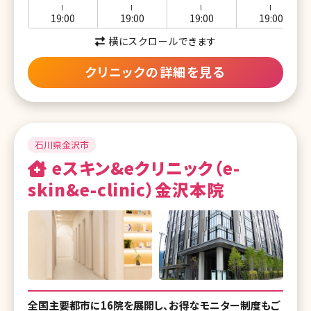
湘南美容クリニック 川口院
ー
ー
ー
ー
19:00
19:00
19:00
19:00
湘南美容クリニック 南越谷院
横にスクロールできます
湘南美容クリニック 所沢院
クリニックの詳細を見る
湘南美容クリニック 川越院
湘南美容クリニック 熊谷院
石川県金沢市
湘南美容クリニック 千葉センシティ院
eスキン&eクリニック（e-
湘南美容クリニック 船橋院
skin&e-clinic）金沢本院
湘南美容クリニック 松戸院
湘南美容クリニック 柏院
湘南美容クリニック 新浦安院
湘南美容クリニック 津田沼院
全国主要都市に16院を展開し、お得なモニター制度もご