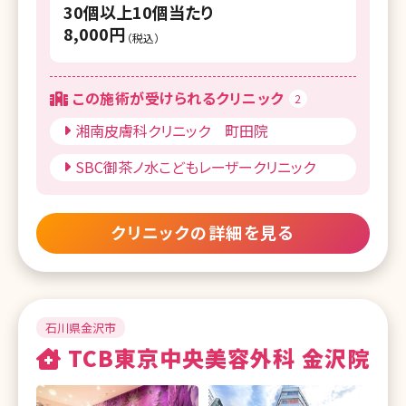
30個以上10個当たり
湘南美容クリニック 町田院
8,000円
（税込）
湘南美容クリニック 八王子院
この施術が受けられるクリニック
湘南美容皮フ科 新宿東口院
2
湘南皮膚科クリニック 町田院
湘南美容皮フ科 五反田院
SBC御茶ノ水こどもレーザークリニック
湘南皮膚科クリニック 町田院
湘南美容クリニック 札幌院
クリニックの詳細を見る
湘南美容皮フ科 札幌大通院
湘南美容クリニック 旭川院
湘南美容クリニック 青森院
石川県金沢市
TCB東京中央美容外科 金沢院
湘南美容クリニック 仙台院
湘南美容皮フ科 仙台院