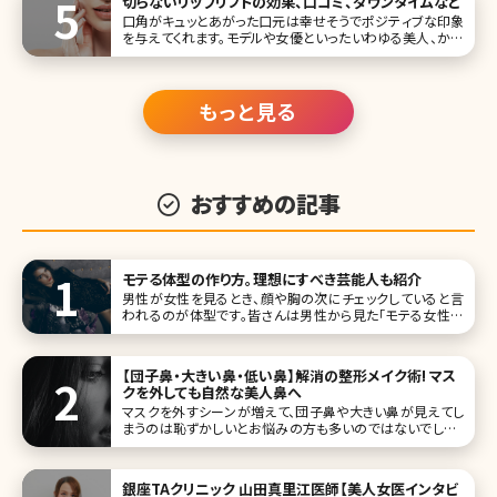
切らないリップリフトの効果、口コミ、ダウンタイムなど
口角がキュッとあがった口元は幸せそうでポジティブな印象
を与えてくれます。モデルや女優といったいわゆる美人、かわ
いいと言われる女性たちも皆、口角があがっている人ばか
り。とはいえ、人によっては筋肉のはたらきによって口角が下
がってしまう人
もっと見る
おすすめの記事
モテる体型の作り方。理想にすべき芸能人も紹介
男性が女性を見るとき、顔や胸の次にチェックしていると言
われるのが体型です。皆さんは男性から見た「モテる女性の
体型」はどんなスタイルだと思いますか?ここでは女性と男性
で温度差がある本当のモテ体型とモテ体型に近づく方法に
ついて詳し
【団子鼻・大きい鼻・低い鼻】解消の整形メイク術! マス
クを外しても自然な美人鼻へ
マスクを外すシーンが増えて、団子鼻や大きい鼻が見えてし
まうのは恥ずかしいとお悩みの方も多いのではないでしょう
か。メイクで上手に隠したくても、シェーディングやハイライト
をやりすぎて逆に目立ってしまうのは避けたいですよね。 そ
こで、今回は”マスクを外しても自然な美人鼻に見える簡単
銀座TAクリニック 山田真里江医師【美人女医インタビ
メイクテクニック”