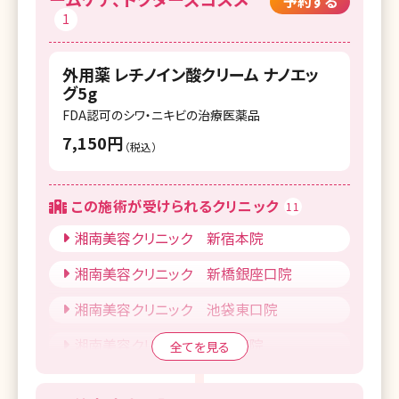
予約する
1
湘南美容クリニック 渋谷院
湘南美容皮フ科 渋谷公園通り院
外用薬 レチノイン酸クリーム ナノエッ
グ5g
湘南美容クリニック 原宿院
FDA認可のシワ・ニキビの治療医薬品
SBC NEO Skin Clinic 恵比寿
7,150円
（税込）
湘南美容クリニック 表参道Oculus院
湘南美容クリニック 池袋東口院
この施術が受けられるクリニック
11
湘南美容クリニック 新宿本院
湘南美容クリニック 池袋西口院
湘南美容クリニック 新橋銀座口院
湘南美容クリニック 池袋メトロポリタン口
院
湘南美容クリニック 池袋東口院
湘南美容クリニック 品川院
湘南美容クリニック 秋葉原院
全てを見る
湘南美容クリニック 秋葉原院
湘南美容クリニック 二子玉川院
湘南美容クリニック 上野院