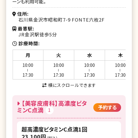
ーンも利用可能。
湘南美容クリニック 大阪堺東院
住所
石川県金沢市昭和町7-9 FONTE六枚2F
湘南美容クリニック 江坂院
最寄駅
JR金沢駅徒歩5分
湘南美容皮フ科 枚方院
診療時間
湘南美容クリニック 高槻院
月
火
水
木
湘南美容クリニック 神戸三宮院
10:00
10:00
10:00
10:00
湘南美容クリニック 明石院
ー
ー
ー
ー
17:30
17:30
17:30
17:30
湘南美容クリニック 姫路院
横にスクロールできます
湘南美容クリニック 西宮北口院
【美容皮膚科】高濃度ビタ
予約する
湘南美容クリニック 奈良院
ミンC点滴
1
湘南美容クリニック 和歌山院
超高濃度ビタミンC点滴1回
湘南美容クリニック 岡山院
23,100円
（税込）