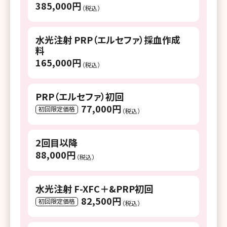
385,000円
湘南美容クリニック 小倉院
（税込）
湘南美容クリニック 久留米院
水光注射 PRP（エルセファ）採血作成
料
湘南美容クリニック 長崎院
165,000円
（税込）
湘南美容クリニック 熊本院
湘南美容クリニック 大分院
PRP（エルセファ）初回
77,000円
初回限定価格
湘南美容クリニック 宮崎院
（税込）
湘南美容クリニック 鹿児島中央院
2回目以降
湘南美容皮フ科 鹿児島院
88,000円
（税込）
湘南美容クリニック 那覇院
水光注射 F-XFC＋&PRP初回
82,500円
初回限定価格
（税込）