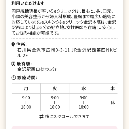
湘南美容クリニック 流山おおたかの森院
利用いただけます
円戸統括院長が率いるeクリニックは、目もと、鼻、口元、
湘南美容クリニック 横浜院
小顔の美容整形から婦人科形成、豊胸まで幅広い施術に
対応しています。eスキンク&eクリニック金沢本院は、金沢
湘南美容クリニック 横浜東口院
駅西口より徒歩5分の好立地。女性医師も在籍し、安心し
てお悩み相談が可能です。
湘南美容クリニック イオン横浜西口院
住所
湘南美容クリニック 新横浜院
石川県金沢市広岡3-3-11 JR金沢駅西第四NKビ
ル 2F
湘南美容クリニック 横浜青葉台院
最寄駅
金沢駅西口徒歩5分
湘南美容クリニック 川崎院
診療時間
湘南美容クリニック 武蔵小杉院
月
火
水
木
湘南美容クリニック 新百合ヶ丘院
9:00
9:00
9:00
休
ー
ー
ー
湘南美容クリニック 橋本院
18:00
18:00
18:00
横にスクロールできます
湘南美容クリニック 藤沢院
湘南美容クリニック 横須賀中央院