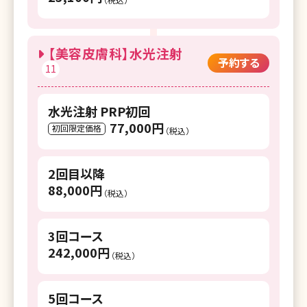
湘南美容クリニック 倉敷院
湘南美容クリニック 広島院
【美容皮膚科】水光注射
予約する
11
湘南美容クリニック 福山院
湘南美容クリニック 下関院
水光注射 PRP初回
77,000円
湘南美容クリニック 高松院
初回限定価格
（税込）
湘南美容クリニック 松山院
2回目以降
湘南美容クリニック 高知院
88,000円
（税込）
湘南美容皮フ科 岡山院
3回コース
湘南美容クリニック 福岡院
242,000円
（税込）
湘南美容皮フ科 福岡天神院
湘南美容クリニック 博多院
5回コース