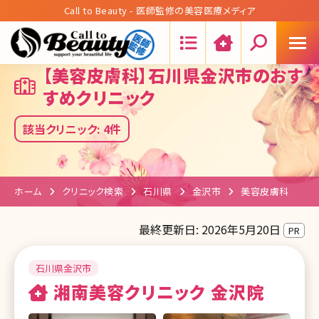
Call to Beauty - 医師監修の美容医療メディア
Search:
【美容皮膚科】石川県金沢市のおす
すめクリニック
該当クリニック: 4件
ホーム
クリニック検索
石川県
金沢市
美容皮膚科
最終更新日: 2026年5月20日
PR
石川県金沢市
湘南美容クリニック 金沢院