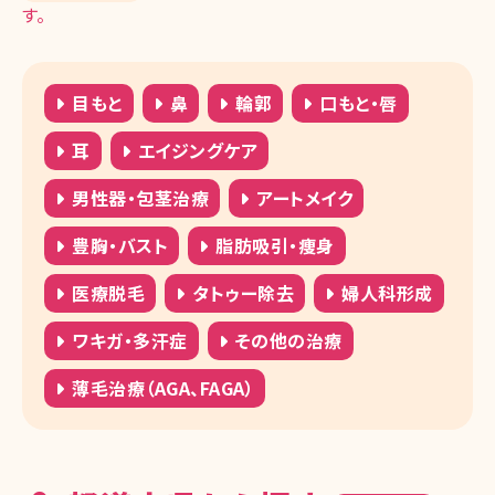
す。
目もと
鼻
輪郭
口もと・唇
耳
エイジングケア
男性器・包茎治療
アートメイク
豊胸・バスト
脂肪吸引・痩身
医療脱毛
タトゥー除去
婦人科形成
ワキガ・多汗症
その他の治療
薄毛治療（AGA、FAGA）