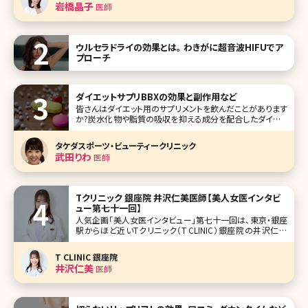
岩橋晶子
医師
でもはや女性の新しい常
ウルセラドライの効果とは。 わきがに超音波HIFUでア
プローチ
ダイエットサプリBBXの効果と副作用など
皆さんはダイエット用のサプリメントを飲んだことがあります
か?炭水化物や脂質の吸収を抑える成分を配合したダイエッ
トサポートサプリメントはいくつもありますが、体重を維持す
る程度の効果しかないと感じている方が多いのではないでし
タケダスポーツ・ビューティークリニック
ょうか。そこで、是非チェックしてほしいのが美容クリニックで
武田りわ
医師
処方されるダイエット
Tクリニック 銀座院 井沢仁美医師【美人女医インタビ
ュー第七十一回】
人気企画「美人女医インタビュー」第七十一回は、東京・銀座
駅からほど近いTクリニック（T CLINIC）銀座院の井沢仁美
（いざわひとみ）先生です。相良卓哉院長が開院したTクリニッ
クは、顔整形がメインのクリニック。二重整形や目の下のクマ
T CLINIC 銀座院
取り、小顔治療といった外科施術から美容皮膚施術まで、お
井沢仁美
医師
顔の美容医療