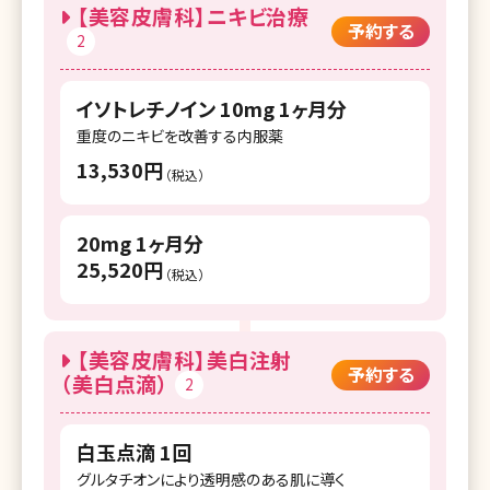
【美容皮膚科】ニキビ治療
予約する
2
湘南美容クリニック 辻堂アカデミア
湘南美容クリニック 本厚木院
イソトレチノイン 10mg 1ヶ月分
湘南美容皮フ科 平塚院
重度のニキビを改善する内服薬
13,530円
湘南美容クリニック 小田原院
（税込）
湘南美容クリニック 新潟院
20mg 1ヶ月分
湘南美容クリニック 長岡院
25,520円
（税込）
湘南美容クリニック 富山院
湘南美容クリニック 金沢院
【美容皮膚科】美白注射
予約する
（美白点滴）
2
湘南美容クリニック 福井院
湘南美容クリニック 甲府院
白玉点滴 1回
湘南美容クリニック 長野院
グルタチオンにより透明感のある肌に導く