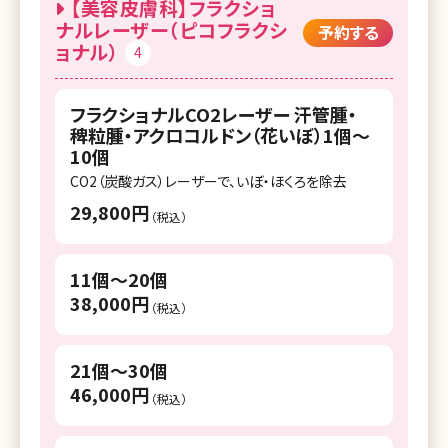
【美容皮膚科】フラクショ
湘南美容クリニック 町田院
ナルレーザー（ピコフラクシ
予約する
SBC御茶ノ水こどもレーザークリニック
ョナル）
4
湘南美容クリニック 川崎院
湘南美容クリニック 錦糸町院
湘南美容クリニック 武蔵小杉院
フラクショナルCO2レーザー 汗管腫・
湘南美容クリニック 豊洲院
稗粒腫・アクロコルドン（花いぼ）1個～
湘南美容クリニック 福岡院
10個
湘南美容クリニック 東京蒲田院
湘南美容クリニック 大分院
CO2（炭酸ガス）レーザーで、いぼ・ほくろを除去
湘南美容クリニック 北千住院
29,800円
湘南美容クリニック 那覇院
（税込）
湘南美容クリニック 自由が丘院
11個～20個
湘南美容クリニック 二子玉川院
38,000円
（税込）
湘南美容クリニック 赤羽院
湘南美容クリニック 吉祥寺院
21個～30個
46,000円
湘南美容クリニック 調布院
（税込）
湘南美容クリニック 立川院