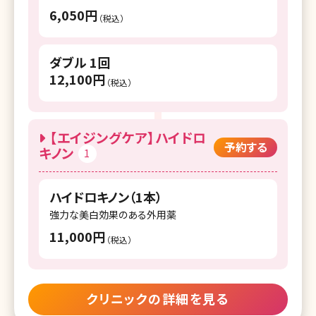
6,050円
（税込）
湘南美容クリニック 岐阜院
湘南美容クリニック 静岡院
ダブル 1回
12,100円
湘南美容クリニック 静岡南口院
（税込）
湘南美容クリニック 浜松院
湘南美容クリニック 名古屋駅本院
【エイジングケア】ハイドロ
予約する
キノン
1
湘南美容クリニック 名古屋院
湘南美容クリニック 名古屋栄院
ハイドロキノン（1本）
強力な美白効果のある外用薬
湘南美容クリニック 金山院
11,000円
（税込）
湘南美容クリニック 豊田院
湘南美容クリニック 豊橋院
クリニックの詳細を見る
湘南美容クリニック 四日市院