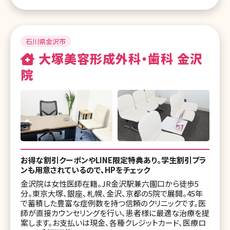
湘南美容皮フ科 栄矢場町院
湘南美容クリニック 京都駅ビル院
石川県金沢市
湘南美容クリニック 京都院
大塚美容形成外科・歯科 金沢
院
湘南美容皮フ科 京都河原町院
湘南美容クリニック 大阪梅田本院
湘南美容皮フ科 梅田茶屋町院
湘南美容クリニック 大阪駅前院（女性専
用）
お得な割引クーポンやLINE限定特典あり。学生割引プラ
湘南美容クリニック 大阪心斎橋院
ンも用意されているので、HPをチェック
金沢院は女性医師在籍。JR金沢駅兼六園口から徒歩5
湘南美容クリニック 大阪なんば院
分。東京大塚、銀座、札幌、金沢、京都の5院で展開。45年
で蓄積した豊富な症例数を持つ信頼のクリニックです。医
湘南美容クリニック 大阪あべの院
師が直接カウンセリングを行い、患者様に最適な治療を提
案します。お支払いは現金、各種クレジットカード、医療ロ
湘南美容クリニック 大阪京橋院