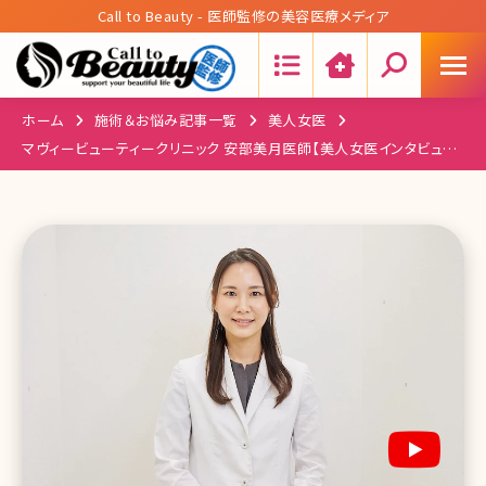
Call to Beauty - 医師監修の美容医療メディア
Search:
ホーム
施術＆お悩み記事一覧
美人女医
マヴィービューティークリニック 安部美月医師【美人女医インタビュー
第八十回】