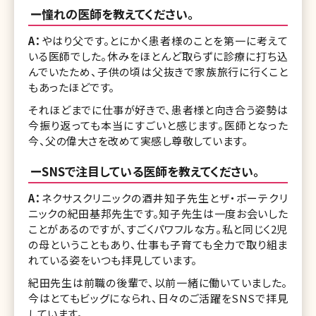
ー憧れの医師を教えてください。
A：
やはり父です。とにかく患者様のことを第一に考えて
いる医師でした。休みをほとんど取らずに診療に打ち込
んでいたため、子供の頃は父抜きで家族旅行に行くこと
もあったほどです。
それほどまでに仕事が好きで、患者様と向き合う姿勢は
今振り返っても本当にすごいと感じます。医師となった
今、父の偉大さを改めて実感し尊敬しています。
ーSNSで注目している医師を教えてください。
A：
ネクサスクリニックの酒井知子先生とザ・ボーテクリ
ニックの紀田基邦先生です。知子先生は一度お会いした
ことがあるのですが、すごくパワフルな方。私と同じく2児
の母ということもあり、仕事も子育ても全力で取り組ま
れている姿をいつも拝見しています。
紀田先生は前職の後輩で、以前一緒に働いていました。
今はとてもビッグになられ、日々のご活躍をSNSで拝見
しています。