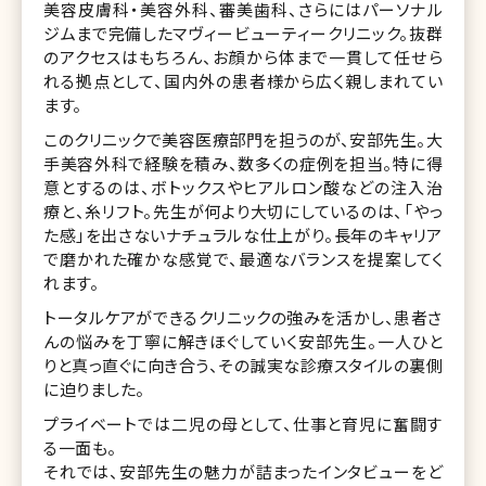
美容皮膚科・美容外科、審美歯科、さらにはパーソナル
ジムまで完備したマヴィービューティークリニック。抜群
のアクセスはもちろん、お顔から体まで一貫して任せら
れる拠点として、国内外の患者様から広く親しまれてい
ます。
このクリニックで美容医療部門を担うのが、安部先生。大
手美容外科で経験を積み、数多くの症例を担当。特に得
意とするのは、ボトックスやヒアルロン酸などの注入治
療と、糸リフト。先生が何より大切にしているのは、「やっ
た感」を出さないナチュラルな仕上がり。長年のキャリア
で磨かれた確かな感覚で、最適なバランスを提案してく
れます。
トータルケアができるクリニックの強みを活かし、患者さ
んの悩みを丁寧に解きほぐしていく安部先生。一人ひと
りと真っ直ぐに向き合う、その誠実な診療スタイルの裏側
に迫りました。
プライベートでは二児の母として、仕事と育児に奮闘す
る一面も。
それでは、安部先生の魅力が詰まったインタビューをど