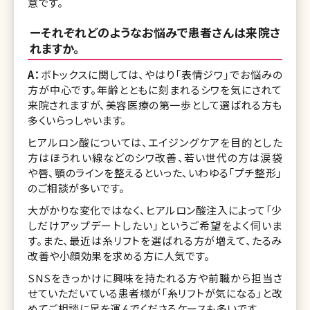
意です。
ーそれぞれどのようなお悩みで患者さんは来院さ
れますか。
A：
ボトックスに関しては、やはり「表情ジワ」でお悩みの
方が中心です。年齢とともに刻まれるシワを気にされて
来院されますが、美容医療の第一歩として選ばれる方も
多くいらっしゃいます。
ヒアルロン酸については、エイジングケアを目的とした
方はほうれい線などのシワ改善、若い世代の方は涙袋
や唇、顎のラインを整えるといった、いわゆる「プチ整形」
のご相談が多いです。
大がかりな変化ではなく、ヒアルロン酸注入によって「少
しだけアップデートしたい」というご希望をよく伺いま
す。また、最近は糸リフトを選ばれる方が増えて、たるみ
改善や小顔効果を求める方に人気です。
SNSをきっかけに興味を持たれる方や前職から担当さ
せていただいている患者様が「糸リフトが気になる」と改
めてご相談に足を運んでくださるケースも多いです。