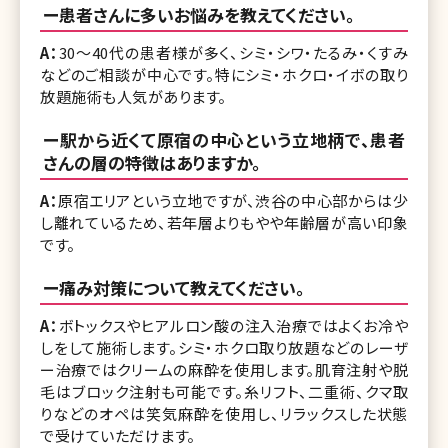
ー患者さんに多いお悩みを教えてください。
A：
30〜40代の患者様が多く、シミ・シワ・たるみ・くすみ
などのご相談が中心です。特にシミ・ホクロ・イボの取り
放題施術も人気があります。
ー駅から近くて原宿の中心という立地柄で、患者
さんの層の特徴はありますか。
A：
原宿エリアという立地ですが、渋谷の中心部からは少
し離れているため、若年層よりもやや年齢層が高い印象
です。
ー痛み対策について教えてください。
A：
ボトックスやヒアルロン酸の注入治療ではよくお冷や
しをして施術します。シミ・ホクロ取り放題などのレーザ
ー治療ではクリームの麻酔を使用します。肌育注射や脱
毛はブロック注射も可能です。糸リフト、二重術、クマ取
りなどのオペは笑気麻酔を使用し、リラックスした状態
で受けていただけます。