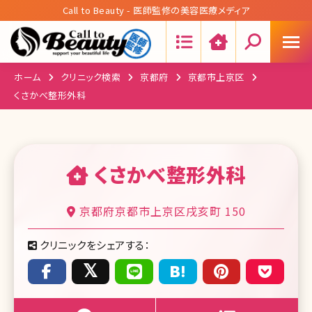
Call to Beauty - 医師監修の美容医療メディア
Search:
ホーム
クリニック検索
京都府
京都市上京区
くさかべ整形外科
くさかべ整形外科
京都府京都市上京区戌亥町 150
クリニックをシェアする：