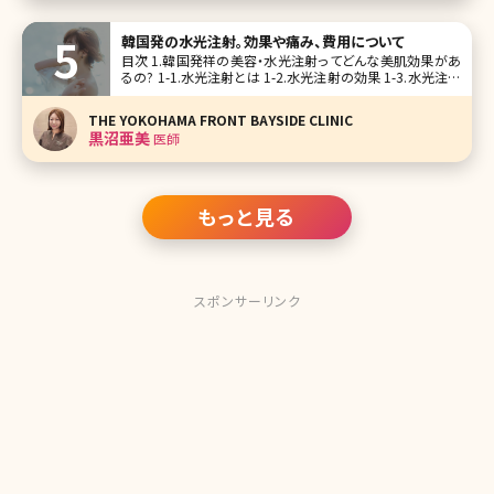
韓国発の水光注射。効果や痛み、費用について
目次 1.韓国発祥の美容・水光注射ってどんな美肌効果があ
るの? 1-1.水光注射とは 1-2.水光注射の効果 1-3.水光注射
のメリットとは 1-4.水光注射の痛みは? 1-5.水光注射のダウ
ンタイム、跡や赤み、内出血がある? 2.水光注射の費用 3.ま
THE YOKOHAMA FRONT BAYSIDE CLINIC
とめ 【
黒沼亜美
医師
もっと見る
スポンサーリンク