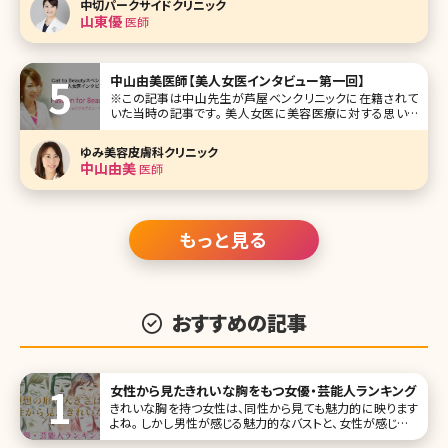
中切パークサイドクリニック
がNGな色の悩みを改善してくれると言われているのが、レ
山東優
医師
ーザートーニングです。レー
中山由美医師【美人女医インタビュー第一回】
※この記事は中山先生が芦屋ベンクリニックに在籍されて
いた当時の記事です。 美人女医に美容医療に対する思いを
掘り下げて聞く新シリーズです。美容整形、美肌、アンチエイ
ジング、脱毛など女性ならば興味がある分野の医療面での
ゆみ美容皮膚科クリニック
スペシャリスト、インタビューの第一回は兵庫県芦屋市の芦
中山由美
医師
屋ベンクリニック勤務の美容皮膚
もっと見る
おすすめの記事
女性から見たきれいな胸をもつ女優・芸能人ランキング
きれいな胸を持つ女性は、同性から見ても魅力的に映ります
よね。 しかし男性が感じる魅力的なバストと、女性が感じるき
れいな胸は異なります。 今回は女性から見て美しいと感じる