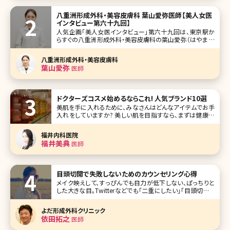
バストにスポットを当てました。 女優・芸能人から選んだ10人
を、ランキング形式でご紹介します。 1位田中みな実
八重洲形成外科・美容皮膚科 葉山愛弥医師【美人女医
インタビュー第六十九回】
人気企画「美人女医インタビュー」第六十九回は、東京駅か
らすぐの八重洲形成外科・美容皮膚科の葉山愛弥（はやま ま
なみ）先生です。2015年開院、原かや院長が率いる経験豊富
なベテラン医師が勢ぞろいする八重洲形成外科・美容皮膚
八重洲形成外科・美容皮膚科
科。その中で皮膚科治療を行なっている葉山先生。一見クー
葉山愛弥
医師
ルビューティーな雰囲気です
ドクターズコスメ始めるならこれ! 人気ブランド10選
美肌を手に入れるために、みなさんはどんなアイテムでお手
入れをしていますか? 美しい肌を目指すなら、まずは健康な
肌を目指すのが近道。そんなときにトライしてみたいのがド
クターズコスメです。 ドクターズコスメとは皮膚科医などの
福井内科医院
医師や医療機関が開発または、監修しているコス
福井美典
医師
目頭切開で失敗しないためのカウンセリング心得
メイク映えして、すっぴんでも目力が低下しない、ぱっちりと
した大きな目。Twitterなどでも「二重にしたい」「目頭切開し
たい」というツイートをよく見かけます。昔と違って、費用も安
くなり気軽に受けられるような印象もある、目を大きくするた
よだ形成外科クリニック
めの手術。
依田拓之
医師