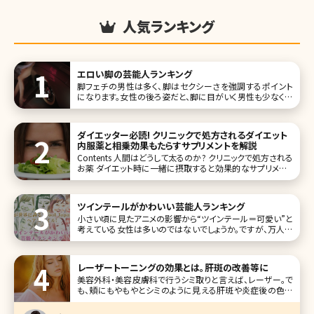
人気ランキング
エロい脚の芸能人ランキング
脚フェチの男性は多く、脚はセクシーさを強調するポイント
になります。女性の後ろ姿だと、脚に目がいく男性も少なくな
いでしょう。そこで今回は、エロい脚を持つ女性芸能人をラン
キング形式でご紹介していきます。 第1位深田恭子 深田恭子
さ
ダイエッター必読! クリニックで処方されるダイエット
内服薬と相乗効果もたらすサプリメントを解説
Contents 人間はどうして太るのか? クリニックで処方される
お薬 ダイエット時に一緒に摂取すると効果的なサプリメント
おわりに ふと鏡を見ると、ぽっこりでたお腹、ムチムチな二の
腕や足などが目につくことはありませんか?数年前に比べて
全体的に体に
ツインテールがかわいい芸能人ランキング
小さい頃に見たアニメの影響から“ツインテール＝可愛い”と
考えている女性は多いのではないでしょうか。ですが、万人に
似合うヘアアレンジではなく、自然に可愛く見せるのは少し
難しい!? そこで、ツインテールがかわいい女性芸能人を10名
集めてみました。目の保養にぜひ! 第1位きゃりーぱみゅぱみ
レーザートーニングの効果とは。肝斑の改善等に
ゅ
美容外科・美容皮膚科で行うシミ取りと言えば、レーザー。で
も、頬にもやもやとシミのように見える肝斑や炎症後の色素
沈着は通常のシミ取りレーザーを使用すると、むしろ悪化し
てしまう可能性があります。しかし、これらの通常のレーザー