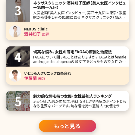
ネクサスクリニック 酒井知子医師【美人女医インタビュ
も紹介するの
ー第四十九回】
人気企画「美人女医インタビュー」第四十九回は東京・銀座
駅から徒歩1分の距離にあるネクサスクリニック（NEXUS
clinic）で院長を務める酒井知子（さかい ともこ）医師です。
管理栄養士から医師という異色の経歴をもつ酒井医師。女
NEXUS clinic
医ママとして日々施術と育児に奮闘しています。二重術、糸リ
酒井知子
医師
フトなど
切実な悩み、女性の薄毛FAGAの原因と治療法
FAGAについて聞いたことはありますか? FAGAとはfemale
androgenetic alopeciaの頭文字をとったもので女性の薄
毛の総称です。また最近では同様の意味でFPHL（female
pattern hair loss）と呼ばれることもあります。 美容クリニッ
いとうらんクリニック四条烏丸
クで働いていると薄
伊藤蘭
医師
魅力的な唇を持つ女優・女性芸能人ランキング
ふっくらした唇が旬な年。唇は女らしさや色気のポイントとも
なる重要なパーツです。旬な唇を持つ芸能人・女優をランキ
ングにしましたので、さっそく見ていきましょう。なりたい&憧
れの唇を探してみてくださいね♪ 第1位石原さとみ この投
稿をInstagramで見る
もっと見る