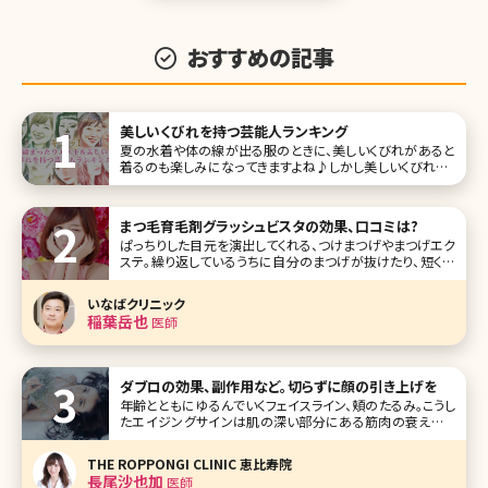
おすすめの記事
美しいくびれを持つ芸能人ランキング
夏の水着や体の線が出る服のときに、美しいくびれがあると
着るのも楽しみになってきますよね♪しかし美しいくびれは、
ただ痩せてるだけではダメという難しいものでもありま
す……。 だからこそ、きれいな芸能人たちでも美しいくびれを
持つ人たちは、本当に美意識が高いと言えるのではないでし
まつ毛育毛剤グラッシュビスタの効果、口コミは?
ょうか。今回はほどよ
ぱっちりした目元を演出してくれる、つけまつげやまつげエク
ステ。繰り返しているうちに自分のまつげが抜けたり、短くな
ってしまったりする人が多いのではないでしょうか。そんなま
つげのダメージに悩む人から人気が高いのがグラッシュビス
いなばクリニック
タ。グラッ
稲葉岳也
医師
ダブロの効果、副作用など。切らずに顔の引き上げを
年齢とともにゆるんでいくフェイスライン、頬のたるみ。こうし
たエイジングサインは肌の深い部分にある筋肉の衰えによ
って起こるため、化粧品で解消することは、まず不可能と言わ
れています。とはいえ、たるみは放置しておくとどんどん進行
THE ROPPONGI CLINIC 恵比寿院
してしまうもの。でも、切開するフェイスリフトの手術は怖いと
長尾沙也加
医師
いう方がほとんど