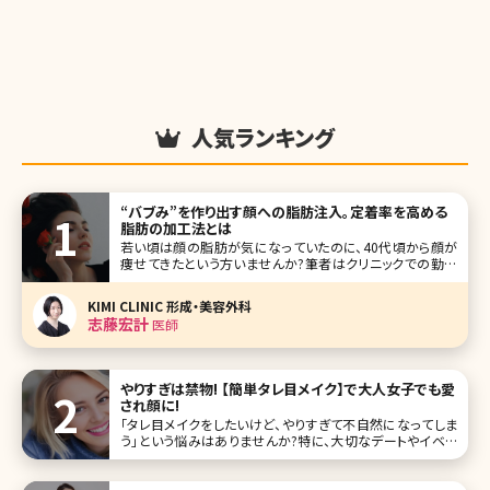
人気ランキング
“バブみ”を作り出す顔への脂肪注入。定着率を高める
脂肪の加工法とは
若い頃は顔の脂肪が気になっていたのに、40代頃から顔が
痩せてきたという方いませんか?筆者はクリニックでの勤務
中や街中で30代以上の方を毎日何十人も見ていますが、お
顔のボリュームがある方よりも痩せていて骨張ってきている
KIMI CLINIC 形成・美容外科
方がほとんどを占めています。 ただ、本人はあまり気づいて
志藤宏計
医師
おらず、顔が痩せたの
やりすぎは禁物! 【簡単タレ目メイク】で大人女子でも愛
され顔に!
「タレ目メイクをしたいけど、やりすぎて不自然になってしま
う」という悩みはありませんか?特に、大切なデートやイベン
トの日にメイクが失敗するのは避けたいですよね。そこで、今
回は簡単にできるタレ目メイクの方法とコツ、目の形別ポイ
ントを解説していきます。 タレ目メイクにおすすめのアイテム