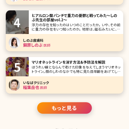
ヒアルロン酸パンチで重力の憂鬱と戦ってみた～しの
ぶ先生の部屋vol.2～
浮力の存在を知ったのはいつのことだったか。 いや、その前
に重力の存在をいつ知ったのか。 地球は、磁石みたいに、私
をくっつけて離さない。 確かに宇宙に放り出されたくない。ま
あ行ってはみたいけど、人間のいない世界は嫌だ。 しかし、
しのぶ皮膚科
地球よ、一言言わせて。 「“皮膚”は引っ
蘇原しのぶ
医師
マリオネットラインを消す方法&予防法を解説
ほうれい線とならんで老けた印象を与えてしまうマリオネッ
トライン。顔のしわのなかでも特に見た目年齢をあげてしま
う要素ですが、このマリオネットラインはなぜできるのでしょ
うか。ここではマリオネットラインができる原因と改善方法に
いなばクリニック
ついて詳しく
稲葉岳也
医師
もっと見る