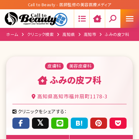
Call to Beauty - 医師監修の美容医療メディア
Search:
ホーム
クリニック検索
高知県
高知市
ふみの皮フ科
皮膚科
美容皮膚科
ふみの皮フ科
高知県高知市福井扇町1178-3
クリニックをシェアする：