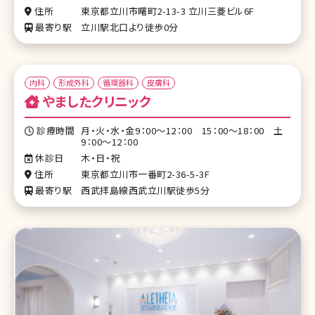
住所
東京都立川市曙町2-13-3 立川三菱ビル6F
最寄り駅
立川駅北口より徒歩0分
内科
形成外科
循環器科
皮膚科
やましたクリニック
診療時間
月・火・水・金9：00～12：00 15：00～18：00 土
9：00～12：00
休診日
木・日・祝
住所
東京都立川市一番町2-36-5-3F
最寄り駅
西武拝島線西武立川駅徒歩5分