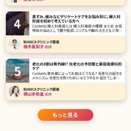
黒ずみ、緩みなどデリケートケアをお悩み別に。婦人科
形成を初めて考えている方へ
Contents 婦人科美容とは 婦人科美容の種類 まとめ 女性
特有の悩みとして膣や陰部、ニップルや胸の大きさなど年齢
問わず悩みを抱えている方が多くいらっしゃいます。若い方は
色味を明るくしたい、胸の大きさを大きくしたいなどで、年齢
BIANCAクリニック銀座
を重ねていくと膣の緩みや授乳によるバストサイズの低
幡手亜梨子
医師
老化の8割は紫外線!? 光老化の予防策と美容皮膚科的
ケア
Contents 紫外線によってお肌はどうなる? 光老化の起きる
メカニズム 光老化を防ぐためにはどうするか 起きてしまった
光老化への対処法 紫外線によりシミができてしまうというこ
とはみなさんご存知かと思いますが、実はしわやたるみも引
BIANCAクリニック銀座
き起こしてしまうとご存知だ
横山歩依里
医師
もっと見る