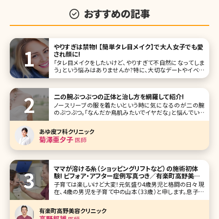
おすすめの記事
やりすぎは禁物! 【簡単タレ目メイク】で大人女子でも愛
され顔に!
「タレ目メイクをしたいけど、やりすぎて不自然になってしま
う」という悩みはありませんか?特に、大切なデートやイベン
トの日にメイクが失敗するのは避けたいですよね。そこで、今
回は簡単にできるタレ目メイクの方法とコツ、目の形別ポイ
ントを解説していきます。 タレ目メイクにおすすめのアイテム
二の腕ぶつぶつの正体と治し方を網羅して紹介!
も紹介するの
ノースリーブの服を着たいという時に気になるのが二の腕
のぶつぶつ。「なんだか鳥肌みたいでイヤだな」と悩んでいる
人も少なくないのではないでしょうか。ここの部分にぶつぶつ
があると、なかなか思うようにファッションも楽しめませんよ
あゆ皮フ科クリニック
ね。 ここでは、二の腕のぶつぶつの原因と治療方法について
菊澤亜夕子
医師
解説していきますので、
ママが溶ける糸（ショッピングリフトなど）の施術初体
験! ビフォア・アフター症例写真つき／有楽町高野美容
クリニック
子育ては楽しいけど大変！元気盛り4歳男児と格闘の日々 現
在、4歳の男児を子育て中の山本（33歳）と申します。息子は
今年4月から幼稚園に通う活発な男の子です。息子が幼稚園
に通っている間、広告関係のパートタイマーとして勤務して
有楽町高野美容クリニック
います。 今まで息子と外出する時は家を出るまでが戦いの毎
高野邦雄
医師