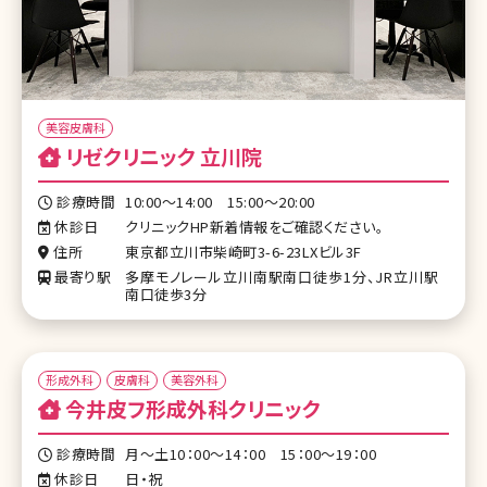
美容皮膚科
リゼクリニック 立川院
診療時間
10:00～14:00 15:00～20:00
休診日
クリニックHP新着情報をご確認ください。
住所
東京都立川市柴崎町3-6-23LXビル3F
最寄り駅
多摩モノレール立川南駅南口徒歩1分、JR立川駅
南口徒歩3分
形成外科
皮膚科
美容外科
今井皮フ形成外科クリニック
診療時間
月～土10：00～14：00 15：00～19：00
休診日
日・祝