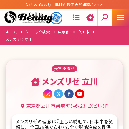
Call to Beauty - 医師監修の美容医療メディア
Search:
ホーム
クリニック検索
東京都
立川市
メンズリゼ 立川
美容皮膚科
メンズリゼ 立川
東京都立川市柴崎町3-6-23 LXビル3F
メンズリゼの理念は『正しい脱毛で、日本中を笑
顔に』。全国26院で安心・安全な脱毛治療を提供