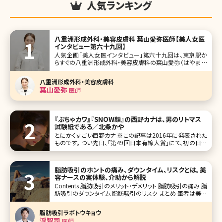
人気ランキング
八重洲形成外科・美容皮膚科 葉山愛弥医師【美人女医
インタビュー第六十九回】
人気企画「美人女医インタビュー」第六十九回は、東京駅か
らすぐの八重洲形成外科・美容皮膚科の葉山愛弥（はやま ま
なみ）先生です。2015年開院、原かや院長が率いる経験豊富
なベテラン医師が勢ぞろいする八重洲形成外科・美容皮膚
八重洲形成外科・美容皮膚科
科。その中で皮膚科治療を行なっている葉山先生。一見クー
葉山愛弥
医師
ルビューティーな雰囲気です
『ぶちゃカワ』『SNOW顔』の西野カナは、男のリトマス
試験紙である／北条かや
とにかくすごい西野カナ ※この記事は2016年に発表された
ものです。 つい先日、「第49回日本有線大賞」にて、初の日本
有線大賞を受賞した西野カナ。デビューした10代の頃から、
一貫して恋する女の子の気持ちを絶妙な歌詞とメロディー
にのせて歌い続ける。男女ともにファンが多い。なんとなく凄
脂肪吸引のホントの痛み、ダウンタイム、リスクとは。美
いのだろう、
容ナースの実体験、介助から解説
Contents 脂肪吸引のメリット・デメリット 脂肪吸引の痛み 脂
肪吸引のダウンタイム 脂肪吸引のリスク まとめ 筆者は美容
クリニックに勤務してから、様々な美容医療による治療を行
ってきました。肌のコンプレックスが大きかったため、美容皮
脂肪吸引ラボトウキョウ
膚治療やスキンケ
渓智司
医師