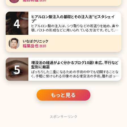
日でした
ヒアルロン酸注入の基礎とその注入法“ビスタシェイ
プ”
ヒアルロン酸の注入は、シワ取りなどの若返りを始め、鼻や
顎、バストの形成などに用いられている方法です。そして、若
返りのシワ取りといえば、ボツリヌス治療（ボトックス）もよく
知られていますね。ヒアルロン酸注入やボツリヌス治療はそ
いなばクリニック
れぞれに異なった特徴を持ち、それぞれに若返りのシワ取り
稲葉岳也
医師
を実現させる方法です
埋没法の経過がよく分かるブログ10選! 末広、平行など
型別に厳選
ぱっちりした二重になるための手術の中でも切開することな
く、手軽に受けられる印象のある埋没法の手術。腫れぼった
いまぶたがイヤで毎朝アイプチやメザイクで二重にしてから
メイクしている人の中には思い切って手術を受けようと考え
ている方も多いのではないでしょうか。切らない埋没法はダウ
ンタイムが少ないと言われてい
もっと見る
スポンサーリンク