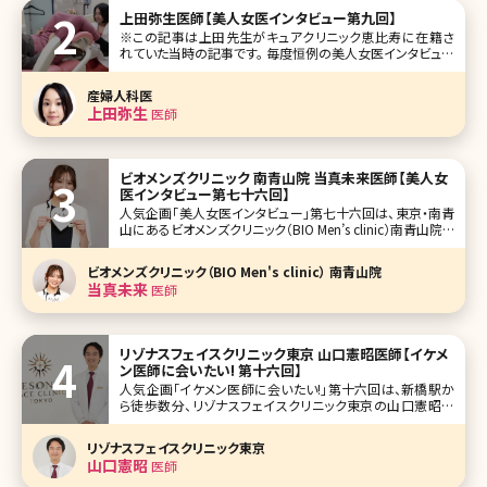
上田弥生医師【美人女医インタビュー第九回】
※この記事は上田先生がキュアクリニック恵比寿に在籍さ
れていた当時の記事です。 毎度恒例の美人女医インタビュー
第九回は、過去続いた美容皮膚科部門から離れ、初めての婦
人科医です。東京・渋谷区恵比寿の恵比寿ガーデンプレイス
産婦人科医
近くにある隠れ家的で通いやすさをイメージさせるキュアク
上田弥生
医師
リニック恵比寿の上田弥生院長
ビオメンズクリニック 南青山院 当真未来医師【美人女
医インタビュー第七十六回】
人気企画「美人女医インタビュー」第七十六回は、東京・南青
山にあるビオメンズクリニック（BIO Men’s clinic）南青山院で
院長を務める当真未来（とうまみく）先生です。 「男性のため
の美容医療」を標榜し、メンズ美容の新たなスタンダードを提
ビオメンズクリニック（BIO Men's clinic） 南青山院
案する「ビオメンズクリニック」。同院でニキビ跡治
当真未来
医師
リゾナスフェイスクリニック東京 山口憲昭医師【イケメ
ン医師に会いたい! 第十六回】
人気企画「イケメン医師に会いたい!」第十六回は、新橋駅か
ら徒歩数分、リゾナスフェイスクリニック東京の山口憲昭医
師（やまぐちかずあき）先生です。 “Quality of Life Surgery”を
座右の銘として、顎顔面手術をはじめ、顔より上にこだわり総
リゾナスフェイスクリニック東京
合的に施術を提供する美容外科開院の理由とは。
山口憲昭
医師