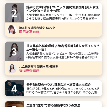
錦糸町皮膚科内科クリニック 田尻友恵医師【美人女医
インタビュー第五十七回】
人気企画「美人女医インタビュー」第五十七回は、錦糸町駅
からほど近い錦糸町皮膚科内科クリニックで院長を務める
田尻友恵（たじりともえ）先生です。 ひとつの領域ではなく診
療の入口を広く設けて、トータルケアで患者さんの悩みに沿
錦糸町皮膚科内科クリニック
った診療をすることを理想とし開業されたとのこと。 保険診
田尻友恵
医師
療の皮膚科、内科、
共立美容外科皮膚科 谷治春香医師【美人女医インタビ
ュー第七十回】
人気企画「美人女医インタビュー」第七十回は、共立美容外
科新宿本院に務める皮膚科主任医師の谷治春香（やじはる
か）先生です。 創立38年以上の歴史ある共立美容外科の皮
膚科部門を立ち上げた経験もある谷治先生。「共立といえば
共立美容外科 新宿本院・皮膚科
外科も皮膚科も行っているオールマイティなクリニック」とい
谷治春香
医師
う新たなイメージを浸透
モテる体型の作り方。理想にすべき芸能人も紹介
男性が女性を見るとき、顔や胸の次にチェックしていると言
われるのが体型です。皆さんは男性から見た「モテる女性の
体型」はどんなスタイルだと思いますか?ここでは女性と男性
で温度差がある本当のモテ体型とモテ体型に近づく方法に
ついて詳し
二重を“自力”で作る超簡単な5つの方法