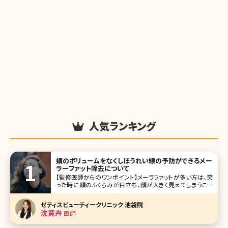
人気ランキング
頬のボリュームをなくしほうれい線の予防ができるメー
ラーファット除去について
【監修医師からのワンポイント】メーラファットが多い方は、笑
った時に頬のふくらみが目立ち、顔が大きく見えてしまうこと
があります。メーラーファットはダイエットでも落としにくい脂
肪です。 メーラーファット除去は無理なダイエットをせずに、
ゼティスビューティークリニック 池袋院
すっきりとしたお顔立ちになることができますが、脂肪を取り
沈竟卉
医師
すぎると逆に