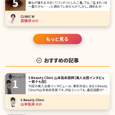
誰もが憧れる大きくてパッチリとした二重。でも、「生まれつき
一重だから……」と諦めていませんか?しかし、諦めるのはま
だ早いですよ。女性の方ならご存知かと思いますが、自力で
二重を作るというメソッドはネットでもひとつのジャンルとし
CLINIC W
て定着しており、巨大掲示板をはじめ、ツイッターを代表とす
高橋渉
医師
るSNSでも人気の
もっと見る
おすすめの記事
S Beauty Clinic 山本祐未医師【美人女医インタビュ
ー第十七回】
今回の美人女医インタビューは、東京渋谷にあるS Beauty
Clinicの山本祐未院長です。渋谷といっても、最近話題の“奥
渋”の近くにあり、高級住宅街の主婦の方から、アパレルの店
員さんまでさまざまな患者さんから頼りにされています。 医
S Beauty Clinic
療痩身とアンチエイジング治療の二本柱のこと、なぜ大手美
山本祐未
医師
容外科の