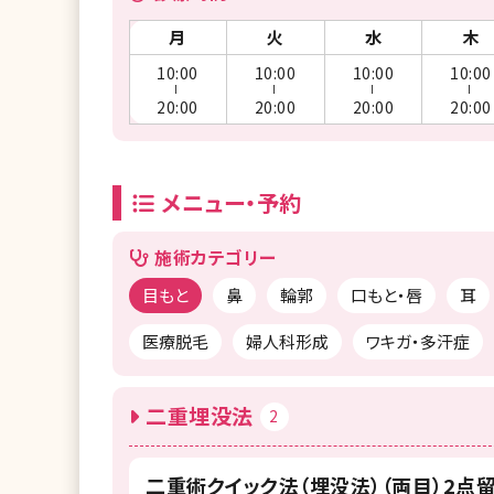
月
火
水
木
10:00
10:00
10:00
10:00
ー
ー
ー
ー
20:00
20:00
20:00
20:00
メニュー・予約
施術カテゴリー
目もと
鼻
輪郭
口もと・唇
耳
医療脱毛
婦人科形成
ワキガ・多汗症
二重埋没法
2
二重術クイック法（埋没法）（両目）2点