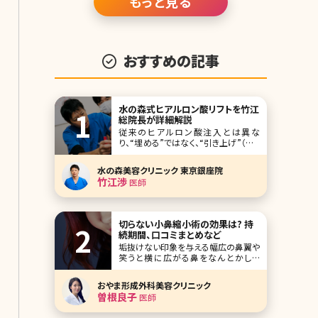
もっと見る
いて、薄い顔が特徴。 ファッションも、派
手ではなく地味ではなく、ナチュラルな
感じの人
おすすめの記事
水の森式ヒアルロン酸リフトを竹江
総院長が詳細解説
従来のヒアルロン酸注入とは異な
り、“埋める”ではなく、“引き上げ”（リフ
トアップ）の概念で施術を行うヒアルロ
ン酸リフト。現在テレビや雑誌でも取り
水の森美容クリニック 東京銀座院
上げられ、注目されています。水の森美
竹江渉
医師
容外科総院長の竹江先生にヒアルロ
ン酸リフトについて、他のエイジング治
療との比較もまじえながら、わかりやす
く解説していただ
切らない小鼻縮小術の効果は? 持
続期間、口コミまとめなど
垢抜けない印象を与える幅広の鼻翼や
笑うと横に広がる鼻をなんとかした
い……。こんな悩みを持っている方は意
外に多いのではないでしょうか。鼻は眼
おやま形成外科美容クリニック
や口元と違ってメイクで見せ方を変え
曽根良子
医師
ることがほとんどできないパーツ。それ
だけに本格的に鼻の印象を変えようと