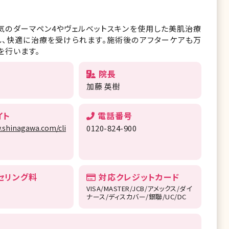
気のダーマペン4やヴェルベットスキンを使用した美肌治療
し、快適に治療を受けられます。施術後のアフターケアも万
を行います。
院長
加藤 英樹
イト
電話番号
.shinagawa.com/clinic_ikebukuro/
0120-824-900
セリング料
対応クレジットカード
VISA/MASTER/JCB/アメックス/ダイ
ナース/ディスカバー/銀聯/UC/DC