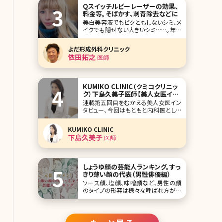
映るものです。それは芸能人も同じこ
Qスイッチルビーレーザーの効果、
と。 今回は、メガネ姿になることで普段
料金等。そばかす、刺青除去などに
とのギャップで、可愛く見える女性芸能
美白美容液でもビクともしないシミ、メ
人をランキング形式でご紹介していき
イクでも隠せない大きいシミ……。年齢
ます。
とともに濃くなるこんなシミに悩む方
の中には「もうレーザーで取るしかな
よだ形成外科クリニック
いのかも?」と考えている方もいるので
依田拓之
医師
はないでしょうか。とはいえ、多種多様
なレーザーがある
KUMIKO CLINIC（クミコクリニッ
ク）下島久美子医師【美人女医イン
タビュー第五回】
連載第五回目をむかえる美人女医イン
タビュー、今回はもともと内科医として
多くの病院で勤務後、美容皮膚科医に
なられ、2014年に東京・日比谷に美容
KUMIKO CLINIC
皮膚科・医療痩身をメインとする
下島久美子
医師
KUMIKO CLINIC（クミコクリニック）を
開設された、院長の下島久美子先生で
す。 美容皮膚科に携わろうと思った想
い、医療
しょうゆ顔の芸能人ランキング。すっ
きり薄い顔の代表（男性俳優編）
ソース顔、塩顔、味噌顔など、男性の顔
のタイプの形容は様々な呼ばれ方があ
りますが、一番日本人らしい顔立ちと言
われているのが、しょうゆ顔です。かつ
て、バブル期に流行語大賞まで受賞し
たこともあるしょうゆ顔は、すっきりして