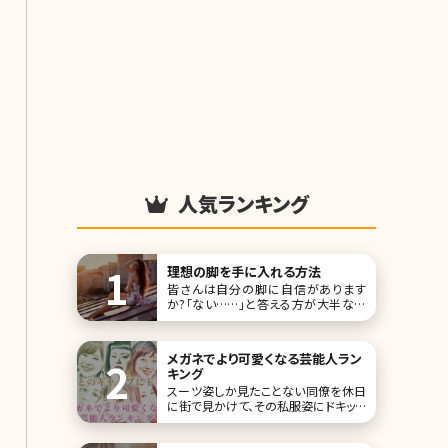
人気ランキング
理想の脚を手に入れる方法
皆さんは自分の脚に自信があります
か?「ない……」と答える方が大半なの
ではないでしょうか。少し前までとにか
く細い脚が理想と考えられていました
が、最近ではメリハリのある脚こそが理
メガネでより可愛くなる芸能人ラン
想の脚と考える女性が増えているよう
キング
です。ここでは理想の脚をもつ芸能人を
スーツ姿しか見たことない同僚を休日
紹介しながら、理想の脚に近づける方
に街で見かけて、その私服姿にドキッと
法について詳しく紹介し
した。そんな経験はありませんか?人
の、普段とは違う姿は、とても魅力的に