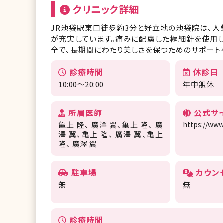
クリニック詳細
JR池袋駅東口徒歩約3分と好立地の池袋院は、人
が充実しています。痛みに配慮した極細針を使用
全で、長期間にわたり美しさを保つためのサポート
診療時間
休診日
10:00～20:00
年中無休
所属医師
公式サ
亀上 隆
廣澤 翼
亀上 隆
廣
https://www
澤 翼
亀上 隆
廣澤 翼
亀上
隆
廣澤 翼
駐車場
カウン
無
無
診療時間