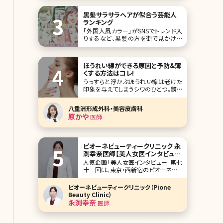
思ったら美容整形に頼るしか方法はあ
りません。 とはいえ、
黒髪サラサラヘアが似合う芸能人
ランキング
「外国人風カラー」がSNSでトレンド入
りするなど、黒髪の方を街で見かける
ことは少なくなってきています。ですが、
黒髪のサラサラヘアに一度は憧れた経
験があるのではないでしょうか。 一度
ほうれい線ができる原因と予防&薄
はなってみたいと思わせる“黒髪が似
くする方法はコレ!
合う芸能人”を、ランキング形式で10人
うっすらと浮かぶほうれい線は老けた
ご紹介していきます。 第1位仲間由紀恵
印象を与えてしまうシワのひとつ。鏡を
覗いていてハッとした経験をお持ちの
方もいるのではないでしょうか。一度で
八重洲形成外科・美容皮膚科
きてしまったほうれい線を消すのは簡
原かや
医師
単ではありませんが、不可能とも言え
ません。ここでは気になるほうれい線を
薄くするいろいろな方法について詳しく
ご紹介します。 目
ピオーネビューティークリニック 永
渕幸奈医師【美人女医インタビュー
第七十三回】
人気企画「美人女医インタビュー」第七
十三回は、東京・西新宿のピオーネビュ
ーティークリニック（Pione Beauty
Clinic）の永渕幸奈（ながふち みゆな）
ピオーネビューティークリニック（Pione
先生です。 ピオーネビューティークリニ
Beauty Clinic）
ック（山本晃義院長）は、お顔のたるみ
永渕幸奈
医師
やシワなどのエイジングケア、美容皮
膚科メニューを中心に、目