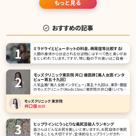
もっと見る
おすすめの記事
ミラドライとビューホットの料金、再発度等比較する!
人間の身体から分泌される分泌物にはすべて色と臭いがあ
るといわれています。ですが、特に脇の下の臭いはご自身だ
けではなく、他人に不快感を与えてしまうことも少なくありま
せん。 脇の下の臭い、それは皮下のアポクリン汗腺とエクリ
ン汗腺から分泌される汗が原因となっていますが、実は、汗
モッズクリニック東京院 井口 優医師【美人女医インタ
には水分だけではなく、
ビュー第五十九回】
人気企画「美人女医インタビュー」第五十九回は、東京・銀座
のモッズクリニック（Mods Clinic）東京院の井口優（いぐちゆ
う）先生です。 そのこだわりから脂肪吸引・脂肪注入で指名が
多い銀座のモッズクリニック。海外からの患者さんも多く、日
モッズクリニック 東京院
帰りや一泊二日で脂肪吸引の対応することもあるとか。ダウ
井口優
医師
ヒップラインにうっとりな美尻芸能人ランキング
皆さんはどんなお尻を美しいと思いますか。お尻自体が美尻
であることも大切ですが、全体的なヒップラインがきれいで