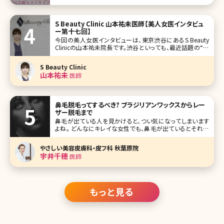
あることも忘れてはいけないポイント。 日本人の尻回りは欧
米の人と比べ、骨盤の位置がやや後ろで、筋肉の発達度が弱
いため、垂れやすくぺったんこなお尻が多いと言われていま
S Beauty Clinic 山本祐未医師【美人女医インタビュ
す。 しかし男性が魅
ー第十七回】
今回の美人女医インタビューは、東京渋谷にあるS Beauty
Clinicの山本祐未院長です。渋谷といっても、最近話題の“奥
渋”の近くにあり、高級住宅街の主婦の方から、アパレルの店
員さんまでさまざまな患者さんから頼りにされています。 医
S Beauty Clinic
療痩身とアンチエイジング治療の二本柱のこと、なぜ大手美
山本祐未
医師
容外科の
鼻毛脱毛ってするべき? ブラジリアンワックスからレー
ザー脱毛まで
鼻毛が出ている人を見かけると、つい気になってしまいます
よね。 どんなにキレイな女性でも、鼻毛が出ているとそれだ
けで魅力が半減してしまいます。ほとんどの方が自分で鼻毛
を処理していますが、処理する際に粘膜を傷付けてしまうと
やさしい美容皮膚科・皮フ科 秋葉原院
思わぬトラブルにつながることも。 今回は鼻毛の仕組みや鼻
宇井千穂
医師
毛脱毛のメリット、正し
もっと見る