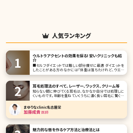
人気ランキング
ウルトラアクセントの効果を探る! 安いクリニックも紹
介
■セルフダイエットでは難しい部分痩せに最適 ダイエットを
したことがある方のなかには「体重は落ちたけれど、ウエス
トがあまり細くならない」「上半身ばかりが痩せて下半身はほ
とんど痩せない」といった経験のある方がいるのではないで
しょうか。全体的に太っていなく
耳毛処理法のすべて。レーザー、ワックス、クリーム等
知らない間に伸びてくる耳毛は、なかなか自分では処理しに
くいものです。年齢を重ねていくうちに濃く長い耳毛に驚く人
もいるのではないでしょうか?今回は、自己処理方法からクリ
ニックでの耳毛脱毛まで、役立つ情報をたっぷりとご紹介い
まゆりなclinic名古屋栄
たします! 【監修医師からのワンポイント】 耳毛には、外界か
加藤成貴
医師
ら異物
魅力的な唇を作るケア方法と治療法とは