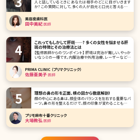
人と話しているときにあなたは相手のどこに目がいきます
か? この質問に対して、多くの人が目元と口元と答えるそう
です。そして目元と口元の印象で相手が若々しく見えるのか、
それとも老けているように見えるのかを感じとるようです。 そ
美容皮膚科医
れなのにもかかわらず、顔のスキンケアは念入りに行ってい
田中美紀
医師
るのに、唇の
これってもしかして肝斑……? 多くの女性を悩ませる肝
斑の特徴とその治療法とは
【監修医師からのワンポイント】 肝斑は完治が難しい、やっか
いなシミの一種です。内服治療や外用治療、レーザーなどを
組み合わせて複合的な治療が必要になります。ご自身でも
普段から紫外線ケアや、洗顔やメイクのときにこすらないよう
PRIMA CLINIC （プリマクリニック）
に注意するなど、肝斑を悪化させない工夫をしっかりと行っ
佐藤亜美子
医師
てくださいね。
理想の鼻の形を正面、横の図から徹底解剖!
顔の中心にある鼻は、顔全体のバランスを左右する重要なパ
ーツ。鼻の形を整えるだけで、顔の印象が変わることもあり
ます。そんな鼻の黄金比率や、解剖学の観点からみた理想の
鼻の形についてご説明します。 理想的な鼻の形をご存知です
プリモ麻布十番クリニック
か? 顔には美の黄金比率があります。下のイラストを見てく
大場教弘
医師
ださい。左側のイラ