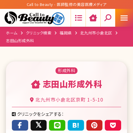
Call to Beauty - 医師監修の美容医療メディア
Search:
ホーム
クリニック検索
福岡県
北九州市小倉北区
志田山形成外科
形成外科
志田山形成外科
北九州市小倉北区京町 1-5-10
クリニックをシェアする：