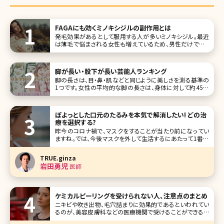
FAGAにも効くミノキシジルの副作用とは
発毛効果があるとして服用する人が多いミノキシジル。最近
は薄毛で悩まされる女性も増えているため、男性だけでなく
女性でも服用する人が増えているんだそうです。ただ、ミノキ
シジルについては、副作用が起きるので注意が必要という声
も聞かれます。 ここでは、ミノキシジルについての基本情報と
脚が長い・股下が長い芸能人ランキング
気になる副作用について
脚の長さは、目・鼻・肌などと同じように美しさを測る基準の
1つです。女性の平均的な脚の長さは、身体に対して約45％
が平均値。例えば、身長160cmの場合、股下が72cmあれば
平均値をクリアできます。この数値よりも長ければ、脚が長く
見え、短ければ胴が長く見えます。 少しでも長く見えるために
ぽよっとした口元のたるみを本気で解消したい! どの治
は脚を細
療を選択する?
昨今のコロナ禍で、マスクをすることが当たり前になってい
ますね。では、今後マスクを外して生活するにあたって1番気
になるのは目の下からフェイスラインまでの中顔面及び下
顔面です。特に、ほうれい線や口元のぽよっとしたたるみで悩
TRUE.ginza
まれている方が多いです。ダイエットで改善すると思っても効
岩田勇児
医師
果がなかったり、そればかり
ケミカルピーリングを受けられない人、注意点のまとめ
ニキビや吹き出物、毛穴詰まりに効果的であるといわれてい
るのが、美容皮膚科などの医療機関で受けることができるケ
ミカルピーリングです。ケミカルピーリングは表皮に溜まって