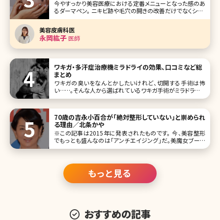
今やすっかり美容医療における定番メニューとなった感のあ
るダーマペン。 ニキビ跡や毛穴の開きの改善だけでなくシミ・
くすみ、小じわの改善など美肌治療として汎用性があること
から様々なスキントラブルの改善治療として多くの方が受け
美容皮膚科医
られています。 本記事ではダーマペンの基本情報をお伝えし
永岡紘子
医師
た上で、近年選択
ワキガ・多汗症治療機ミラドライの効果、口コミなど総
まとめ
ワキガの臭いをなんとかしたいけれど、切開する手術は怖
い……。そんな人から選ばれているワキガ手術がミラドライで
す。これまでワキガの治療はワキの下を切開して、臭いのある
汗を分泌するアポクリン腺を除去することでしか根本的な解
決にはなら
70歳の吉永小百合が「絶対整形していない」と崇められ
る理由／北条かや
※この記事は2015年に発表されたものです。 今、美容整形
でもっとも盛んなのは「アンチエイジング」だ。美魔女ブーム
も相まって、美容整形マーケットは中高年世代に熱い眼差し
を向ける。そんな女性たちもおののく美しさを保っているの
が、女優の
もっと見る
おすすめの記事