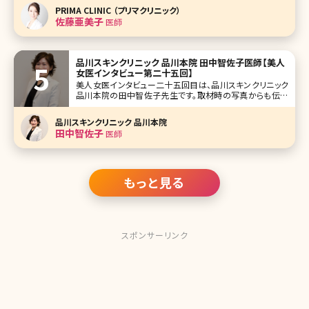
いる古い角質を薬品の力を借りて軟らかくし、無理なく剥が
PRIMA CLINIC （プリマクリニック）
すという方法であるため、適切に行うことによりお肌のター
佐藤亜美子
医師
ンオーバー周期を正常化さ
品川スキンクリニック 品川本院 田中智佐子医師【美人
女医インタビュー第二十五回】
美人女医インタビュー二十五回目は、品川スキンクリニック
品川本院の田中智佐子先生です。取材時の写真からも伝わ
ってきますが、とにかく明るく笑顔で、質問内容にも丁寧すぎ
るくらいに答えてくれました。 若い頃から、美容皮膚科通いを
品川スキンクリニック 品川本院
していた筋金入りの美容マニアの一面もあり、お肌にツヤと
田中智佐子
医師
ハリがあります!ア
もっと見る
スポンサーリンク