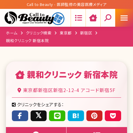
Call to Beauty - 医師監修の美容医療メディア
Search:
ホーム
クリニック検索
東京都
新宿区
親和クリニック 新宿本院
親和クリニック 新宿本院
東京都新宿区新宿2-12-4 アコード新宿5F
クリニックをシェアする：