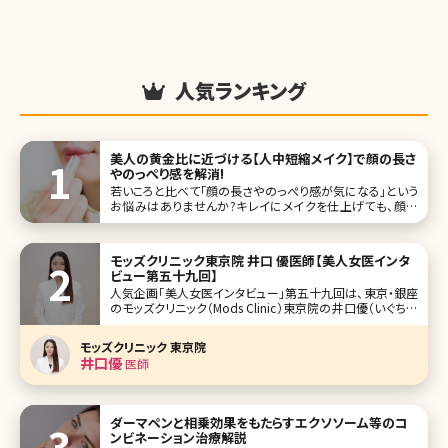
人気ランキング
美人の黄金比に近づける【人中短縮メイク】で顔の長さ
やのっぺり感を解消!
若いころと比べて「顔の長さやのっぺり感が気になる」という
お悩みはありませんか?キレイにメイクを仕上げても、顔の
コンプレックスを解消するのはなかなか難しいですよね。そ
んなお悩みを解決してくれるのが、鼻と唇の距離を近づけて
見せる「人中短縮メイク」。 そこで今回は、顔ののっぺり感を
モッズクリニック東京院 井口 優医師【美人女医インタ
解消して、美人の黄金
ビュー第五十九回】
人気企画「美人女医インタビュー」第五十九回は、東京・銀座
のモッズクリニック（Mods Clinic）東京院の井口優（いぐちゆ
う）先生です。 そのこだわりから脂肪吸引・脂肪注入で指名が
多い銀座のモッズクリニック。海外からの患者さんも多く、日
モッズクリニック 東京院
帰りや一泊二日で脂肪吸引の対応することもあるとか。ダウ
井口優
医師
ダーマペンと相乗効果をもたらすエクソソーム等のコ
ンビネーション治療解説