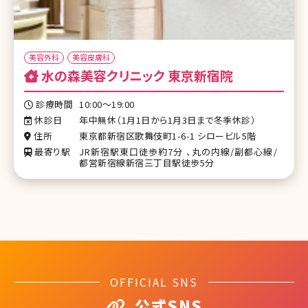
美容外科
美容皮膚科
水の森美容クリニック 東京新宿院
診療時間
10:00～19:00
休診日
年中無休（1月1日から1月3日まで冬季休診）
住所
東京都新宿区歌舞伎町1-6-1 シロービル5階
最寄り駅
JR新宿駅東口徒歩約7分 、丸の内線/副都心線/
都営新宿線新宿三丁目駅徒歩5分
OFFICIAL SNS
公式SNS