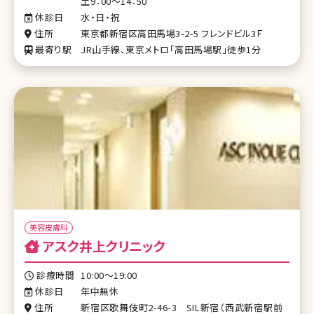
土9：00～14：50
休診日
水・日・祝
住所
東京都新宿区高田馬場3-2-5 フレンドビル3Ｆ
最寄り駅
JR山手線、東京メトロ「高田馬場駅」徒歩1分
美容皮膚科
アスク井上クリニック
診療時間
10:00〜19:00
休診日
年中無休
住所
新宿区歌舞伎町2-46-3 SIL新宿（西武新宿駅前